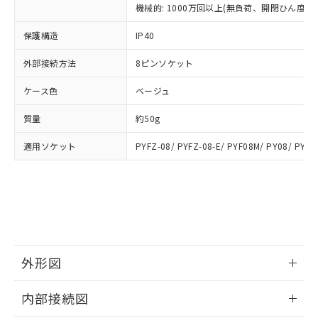
類(PBB) 1000ppm以下、ポリ臭化ジフェニルエーテル類
Cr(Ⅵ)(六価クロム) : 1000ppm、 PBBs(ポリ臭化ビフェ
とります。
機械的: 1000万回以上(無負荷、開閉ひん度180
了承ください。
(PBDE) 1000ppm以下、フタル酸ビス(2-エチルヘキシ
○
一定数以上の在庫あり
ニル類) : 1000ppm、 PBDEs(ポリ臭化ジフェニルエーテ
当社は規制貨物を破棄する場合は、完
ル) (DEHP)(別名：DOP) 1000ppm以下、フタル酸ブチ
正式な納期状況および標準価格はお客
ル類) : 1000ppm、
ルベンジル（BBP） 1000ppm以下、フタル酸ジブチル
保護構造
IP40
全に破砕するなど、違法に輸出されな
DBP(フタル酸ジブチル) : 1000ppm、 DIBP(フタル酸ジ
様のお取引先、またはお客様担当のオ
（DBP） 1000ppm以下、フタル酸ジイソブチル
イソブチル) : 1000ppm、 BBP(フタル酸ブチルベンジ
△
一定数には満たないが在庫あり
いよう必要な手段を講じます。
ムロン制御機器販売店・当社販売員に
(DIBP) 1000ppm以下
ル) : 1000ppm、
外部接続方法
8ピンソケット
当社は貴社製品を、核兵器、ミサイ
但し、RoHS指令で産業用監視および制御機器に対する
DEHP(フタル酸ビス(2-エチルヘキシル)) : 1000ppm
ご相談ください。
適用除外項目は除く。
ル、化学兵器、生物兵器またはその他
－
在庫なし(最新の在庫状況につ
オムロン制御機器販売店や当社販売拠
フタル酸エステル類の４物質については閾値を超える意
ケース色
ベージュ
武器並びにこれらの製造装置等に一切
いては、お客様のお取引先、ま
図的な使用がないことを確認しています。
点は「
販売ネットワーク
」をご確認
※2 環境保護使用期限
使用いたしません。
たはお客様担当のオムロン制御
ください。
質量
約50g
当社は、貴社製品を第三者に販売する
機器販売店・当社販売員にご確
在庫状況および標準価格結果を当社の
※2 対応予定月
「ｅ」：有害物質（10物質）のすべてが基
場合は、上記1、2および3の内容を当
認ください)
事前の承諾なく第三者に漏洩または開
適用ソケット
PYFZ-08/ PYFZ-08-E/ PYF08M/ PY08/ PY08
準値以下であることを示します。
該第三者に通知します。また当社は、
示しないようお願いします。
部品在庫の切り替え状況などにより、予定
「10」：通常の使用状況下において有害物
販売先および販売に係わる関係者が違
マイパーツ機能（部品リスト作成サー
空
受注生産機種、また在庫状況の
月が前後することがあります。
質が外部に漏えいし、環境に深刻な影響を
法に輸出するおそれがある場合は、取
ビス）をご利用いただくには、I-Web
白
情報を公開していない機種
及ぼさない年数を意味します。
り引きをいたしません。
メンバーズにご登録されている必要が
「－」：未確認です。当社販売部門へお問
あります。
い合わせください。
お客様が当ウェブサイト上で当社にご
※3 非含有証明書ダウンロード
登録された部品リストについて、当社
外形図
および当社の共同利用者が、当社の製
下記の非含有証明書をダウンロードするこ
品・サービスに関するお客様との取
情報更新：2025/09/04
とができます。
合意する
キャンセル
引・商談に必要な範囲で利用すること
内部接続図
をご了承ください。