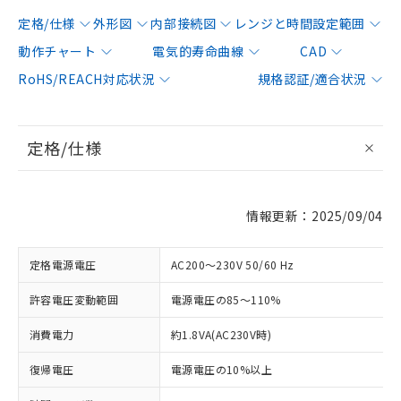
定格/仕様
外形図
内部接続図
レンジと時間設定範囲
動作チャート
電気的寿命曲線
CAD
RoHS/REACH対応状況
規格認証/適合状況
定格/仕様
情報更新：2025/09/04
定格電源電圧
AC200～230V 50/60 Hz
許容電圧変動範囲
電源電圧の85～110%
消費電力
約1.8VA(AC230V時)
復帰電圧
電源電圧の10%以上