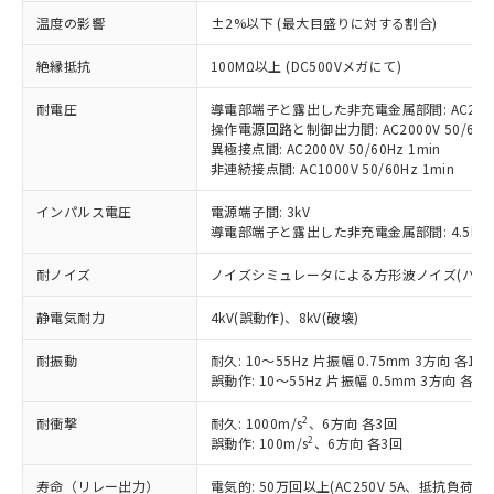
対応済み：EU RoHS指令（10物質）の
温度の影響
±2%以下 (最大目盛りに対する割合)
非含有に対応した製品が提供可能な商品で
す。
絶縁抵抗
100MΩ以上 (DC500Vメガにて)
対応予定：EU RoHS指令（10物質）の非含
ご利用条件
有に対応した製品に切り替える予定のある
耐電圧
導電部端子と露出した非充電金属部間: AC2000V
操作電源回路と制御出力間: AC2000V 50/60Hz
商品です。
異極接点間: AC2000V 50/60Hz 1min
対応予定なし：EU RoHS指令（10物質）の
非連続接点間: AC1000V 50/60Hz 1min
以下の条件をお読みいただき、同意のうえ
非含有に非対応の商品で、対応品を出す予
ご利用ください。
定はありません。
インパルス電圧
電源端子間: 3kV
調査・確認中：EU RoHS指令（10物質）の
導電部端子と露出した非充電金属部間: 4.5kV
本サービスは、当社制御機器事業取扱
※1 中国RoHS○×表
非含有の対応状況を調査中または確認中の
商品の当社在庫状況および標準価格
商品です。
耐ノイズ
ノイズシミュレータによる方形波ノイズ(パルス幅 10
(税抜)を提供させていただくもので
「○」：最大均質材料含有率が中国RoHSの
非該当品：ライセンス料など無形物で、有
す。
基準値以下であることを示します。
害物質有無と関係のない商品です。
静電気耐力
4kV(誤動作)、8kV(破壊)
当社制御機器事業取扱商品の中には、
「×」：最大均質材料含有率が中国RoHSの
仕入先様の事情により、非含有部品として
本サービスの対象外となる商品もある
基準値を超えていることを示します。
耐振動
耐久: 10～55Hz 片振幅 0.75mm 3方向 各1h
いたものが、含有品と判明した場合などや
当社は、これら貴社製品のうち、外国
ことをご了承ください。
誤動作: 10～55Hz 片振幅 0.5mm 3方向 各10
「－」：未確認です。当社販売部門へお問
むを得ず変更することがあります。
為替および外国貿易法に定める商品
在庫状況および標準価格照会結果は、
い合わせください。
（以下｢規制貨物等」という）を輸出
記載している更新日時点での社内デー
2
耐衝撃
耐久: 1000m/s
、6方向 各3回
*EU RoHS指令（10物質）：
または国外への提供する場合は、日本
記
タに基づき作成されるものであり、閲
説明
2
誤動作: 100m/s
、6方向 各3回
鉛(Pb) 1000ppm以下、 水銀(Hg) 1000ppm以下、 カド
*中国RoHS10物質の基準値 (GB/T26572)：
国政府の輸出許可(または役務取引許
号
覧された時点での実際の在庫および標
ミウム(Cd) 100ppm以下、
Pb(鉛) :1000ppm、 Hg(水銀) : 1000ppm、 Cd(カドミウ
可)を取得するなどの必要な手続きを
六価クロム(Cr(Ⅵ)) 1000ppm以下、ポリ臭化ビフェニル
ム) : 100ppm、
寿命（リレー出力）
電気的: 50万回以上(AC250V 5A、抵抗負荷
準価格とは異なる場合があることをご