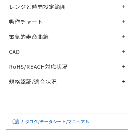
EU RoHS指令（10物質）の非含有証明書
外形図
情報更新：2025/09/04
※当社の共同利用者とは、
"個人情報
レンジと時間設定範囲
51物質の非含有証明書（当社基準）
の共同利用に関して"
の「1.共同利
※本証明書は発行日時点で非含有を証明す
用者の範囲」に記載されている法人を
内部接続図
情報更新：2025/09/04
るもので、過去に遡って非含有を証明する
動作チャート
指します。
ものではありません。
レンジと時間設定範囲
また、RoHS指令のフタル酸エステル類４
情報更新：2025/09/04
電気的寿命曲線
物質の対応では、対応完了までの期間は出
荷製品に未対応品が混在することから備考
動作チャート
情報更新：2025/09/04
CAD
欄に対応日を記載しておりました。
既に当社にて対応品への在庫切替を完了
電気的寿命曲線
ログイン/会員登録いただくと、CADデータをダウンロー
していることから、特段のことがない限
RoHS/REACH対応状況
ドすることができます。
り、2022年1月12日より割愛しておりま
す。
情報更新：2026/7/29
規格認証/適合状況
ログイン/会員登録
EU RoHS
注意事項・凡例
UL認証
CSA認証
CEマーキング
Yes
Yes
Yes
対応状況
対応予定月
※1
※2
ダウンロードデータをご利用いただく前に、以下を必ずお読
みください。
カタログ/データシート/マニュアル
対応済み
ソフトウェアの使用条件
LR型式承認
DNV型式承認
BV型式承認
KR型式承