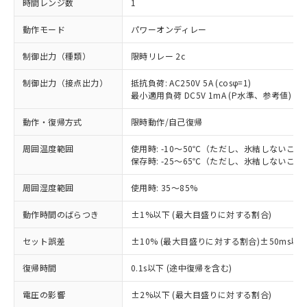
時間レンジ数
1
動作モード
パワーオンディレー
制御出力（種類）
限時リレー 2c
制御出力（接点出力）
抵抗負荷: AC250V 5A (cosφ=1)
最小適用負荷 DC5V 1mA (P水準、参考値)
動作・復帰方式
限時動作/自己復帰
周囲温度範囲
使用時: -10～50℃（ただし、氷結しないこと
保存時: -25～65℃（ただし、氷結しないこと
周囲湿度範囲
使用時: 35～85%
動作時間のばらつき
±1%以下 (最大目盛りに対する割合)
セット誤差
±10% (最大目盛りに対する割合)±50ms以
復帰時間
0.1s以下 (途中復帰を含む)
※1 対応状況
電圧の影響
±2%以下 (最大目盛りに対する割合)