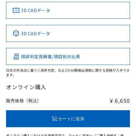
（イギリス
（ノルウェー
（フランス
（韓国
船舶規格）
船舶規格）
船舶規格）
船舶規格
中国 RoHS
注意事項・凡例
2D CADデータ
Yes
No
No
No
中国 RoHS表
※1 ※2
3D CADデータ
この製品の規格認証/適合状況ページへ
Pb
Hg
Cd
Cr(VI)
その他の認証はこちらのページからご検索ください
該非判定見解書/項目別対比表
X
O
O
O
日本の外為法に基づく該非判定、およびEAR再輸出規制に関する見解が入手でき
ます。
"対応済み"や非含有の記載がされた商品であっても、流通
在庫等で未対応品が混在する可能性があります。
オンライン購入
非含有品が必要な際は、弊社営業部門もしくは販売店へお
問い合わせください。
¥ 6,650
販売価格（税込）
この製品のRoHS/REACH対応状況ページへ
カートに追加
オンライン購入における出荷予定日は、カートに追加～「ご購入手続き：価