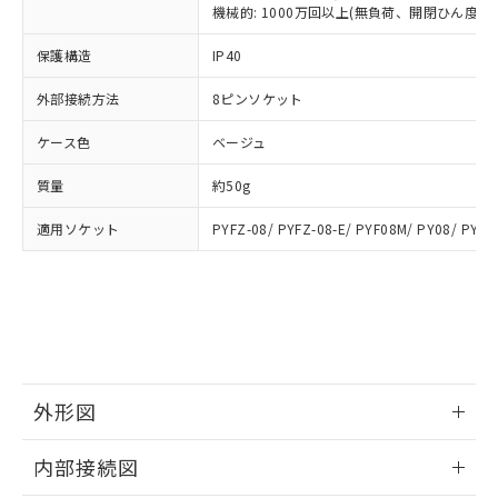
類(PBB) 1000ppm以下、ポリ臭化ジフェニルエーテル類
Cr(Ⅵ)(六価クロム) : 1000ppm、 PBBs(ポリ臭化ビフェ
とります。
機械的: 1000万回以上(無負荷、開閉ひん度180
了承ください。
(PBDE) 1000ppm以下、フタル酸ビス(2-エチルヘキシ
○
一定数以上の在庫あり
ニル類) : 1000ppm、 PBDEs(ポリ臭化ジフェニルエーテ
当社は規制貨物を破棄する場合は、完
ル) (DEHP)(別名：DOP) 1000ppm以下、フタル酸ブチ
正式な納期状況および標準価格はお客
ル類) : 1000ppm、
ルベンジル（BBP） 1000ppm以下、フタル酸ジブチル
保護構造
IP40
全に破砕するなど、違法に輸出されな
DBP(フタル酸ジブチル) : 1000ppm、 DIBP(フタル酸ジ
様のお取引先、またはお客様担当のオ
（DBP） 1000ppm以下、フタル酸ジイソブチル
イソブチル) : 1000ppm、 BBP(フタル酸ブチルベンジ
△
一定数には満たないが在庫あり
いよう必要な手段を講じます。
ムロン制御機器販売店・当社販売員に
(DIBP) 1000ppm以下
ル) : 1000ppm、
外部接続方法
8ピンソケット
当社は貴社製品を、核兵器、ミサイ
但し、RoHS指令で産業用監視および制御機器に対する
DEHP(フタル酸ビス(2-エチルヘキシル)) : 1000ppm
ご相談ください。
適用除外項目は除く。
ル、化学兵器、生物兵器またはその他
－
在庫なし(最新の在庫状況につ
オムロン制御機器販売店や当社販売拠
フタル酸エステル類の４物質については閾値を超える意
ケース色
ベージュ
武器並びにこれらの製造装置等に一切
いては、お客様のお取引先、ま
図的な使用がないことを確認しています。
点は「
販売ネットワーク
」をご確認
※2 環境保護使用期限
使用いたしません。
たはお客様担当のオムロン制御
ください。
質量
約50g
当社は、貴社製品を第三者に販売する
機器販売店・当社販売員にご確
在庫状況および標準価格結果を当社の
※2 対応予定月
「ｅ」：有害物質（10物質）のすべてが基
場合は、上記1、2および3の内容を当
認ください)
事前の承諾なく第三者に漏洩または開
適用ソケット
PYFZ-08/ PYFZ-08-E/ PYF08M/ PY08/ PY08
準値以下であることを示します。
該第三者に通知します。また当社は、
示しないようお願いします。
部品在庫の切り替え状況などにより、予定
「10」：通常の使用状況下において有害物
販売先および販売に係わる関係者が違
マイパーツ機能（部品リスト作成サー
空
受注生産機種、また在庫状況の
月が前後することがあります。
質が外部に漏えいし、環境に深刻な影響を
法に輸出するおそれがある場合は、取
ビス）をご利用いただくには、I-Web
白
情報を公開していない機種
及ぼさない年数を意味します。
り引きをいたしません。
メンバーズにご登録されている必要が
「－」：未確認です。当社販売部門へお問
あります。
い合わせください。
お客様が当ウェブサイト上で当社にご
※3 非含有証明書ダウンロード
登録された部品リストについて、当社
外形図
および当社の共同利用者が、当社の製
下記の非含有証明書をダウンロードするこ
品・サービスに関するお客様との取
情報更新：2025/09/04
とができます。
合意する
キャンセル
引・商談に必要な範囲で利用すること
内部接続図
をご了承ください。