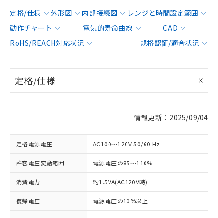
定格/仕様
外形図
内部接続図
レンジと時間設定範囲
動作チャート
電気的寿命曲線
CAD
RoHS/REACH対応状況
規格認証/適合状況
定格/仕様
情報更新：2025/09/04
定格電源電圧
AC100～120V 50/60 Hz
許容電圧変動範囲
電源電圧の85～110%
消費電力
約1.5VA(AC120V時)
復帰電圧
電源電圧の10%以上