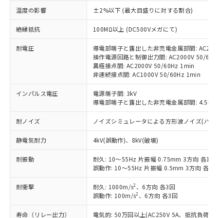
対応済み：EU RoHS指令（10物質）の
温度の影響
±2%以下 (最大目盛りに対する割合)
非含有に対応した製品が提供可能な商品で
す。
絶縁抵抗
100MΩ以上 (DC500Vメガにて)
対応予定：EU RoHS指令（10物質）の非含
ご利用条件
有に対応した製品に切り替える予定のある
耐電圧
導電部端子と露出した非充電金属部間: AC2000V
操作電源回路と制御出力間: AC2000V 50/60Hz
商品です。
異極接点間: AC2000V 50/60Hz 1min
対応予定なし：EU RoHS指令（10物質）の
非連続接点間: AC1000V 50/60Hz 1min
以下の条件をお読みいただき、同意のうえ
非含有に非対応の商品で、対応品を出す予
ご利用ください。
定はありません。
インパルス電圧
電源端子間: 3kV
調査・確認中：EU RoHS指令（10物質）の
導電部端子と露出した非充電金属部間: 4.5kV
本サービスは、当社制御機器事業取扱
※1 中国RoHS○×表
非含有の対応状況を調査中または確認中の
商品の当社在庫状況および標準価格
商品です。
耐ノイズ
ノイズシミュレータによる方形波ノイズ(パルス幅 10
(税抜)を提供させていただくもので
「○」：最大均質材料含有率が中国RoHSの
非該当品：ライセンス料など無形物で、有
す。
基準値以下であることを示します。
害物質有無と関係のない商品です。
静電気耐力
4kV(誤動作)、8kV(破壊)
当社制御機器事業取扱商品の中には、
「×」：最大均質材料含有率が中国RoHSの
仕入先様の事情により、非含有部品として
本サービスの対象外となる商品もある
基準値を超えていることを示します。
耐振動
耐久: 10～55Hz 片振幅 0.75mm 3方向 各1h
いたものが、含有品と判明した場合などや
当社は、これら貴社製品のうち、外国
ことをご了承ください。
誤動作: 10～55Hz 片振幅 0.5mm 3方向 各10
「－」：未確認です。当社販売部門へお問
むを得ず変更することがあります。
為替および外国貿易法に定める商品
在庫状況および標準価格照会結果は、
い合わせください。
（以下｢規制貨物等」という）を輸出
記載している更新日時点での社内デー
2
耐衝撃
耐久: 1000m/s
、6方向 各3回
*EU RoHS指令（10物質）：
または国外への提供する場合は、日本
記
タに基づき作成されるものであり、閲
説明
2
誤動作: 100m/s
、6方向 各3回
鉛(Pb) 1000ppm以下、 水銀(Hg) 1000ppm以下、 カド
*中国RoHS10物質の基準値 (GB/T26572)：
国政府の輸出許可(または役務取引許
号
覧された時点での実際の在庫および標
ミウム(Cd) 100ppm以下、
Pb(鉛) :1000ppm、 Hg(水銀) : 1000ppm、 Cd(カドミウ
可)を取得するなどの必要な手続きを
六価クロム(Cr(Ⅵ)) 1000ppm以下、ポリ臭化ビフェニル
ム) : 100ppm、
寿命（リレー出力）
電気的: 50万回以上(AC250V 5A、抵抗負荷
準価格とは異なる場合があることをご