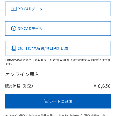
（イギリス
（ノルウェー
（フランス
（韓国
船舶規格）
船舶規格）
船舶規格）
船舶規格
中国 RoHS
注意事項・凡例
2D CADデータ
Yes
No
No
No
中国 RoHS表
※1 ※2
3D CADデータ
この製品の規格認証/適合状況ページへ
Pb
Hg
Cd
Cr(VI)
その他の認証はこちらのページからご検索ください
該非判定見解書/項目別対比表
X
O
O
O
日本の外為法に基づく該非判定、およびEAR再輸出規制に関する見解が入手でき
ます。
"対応済み"や非含有の記載がされた商品であっても、流通
在庫等で未対応品が混在する可能性があります。
オンライン購入
非含有品が必要な際は、弊社営業部門もしくは販売店へお
問い合わせください。
¥ 6,650
販売価格（税込）
この製品のRoHS/REACH対応状況ページへ
カートに追加
オンライン購入における出荷予定日は、カートに追加～「ご購入手続き：価