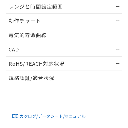
EU RoHS指令（10物質）の非含有証明書
外形図
情報更新：2025/09/04
※当社の共同利用者とは、
"個人情報
レンジと時間設定範囲
51物質の非含有証明書（当社基準）
の共同利用に関して"
の「1.共同利
※本証明書は発行日時点で非含有を証明す
用者の範囲」に記載されている法人を
内部接続図
情報更新：2025/09/04
るもので、過去に遡って非含有を証明する
動作チャート
指します。
ものではありません。
レンジと時間設定範囲
また、RoHS指令のフタル酸エステル類４
情報更新：2025/09/04
電気的寿命曲線
物質の対応では、対応完了までの期間は出
荷製品に未対応品が混在することから備考
動作チャート
情報更新：2025/09/04
CAD
欄に対応日を記載しておりました。
既に当社にて対応品への在庫切替を完了
電気的寿命曲線
ログイン/会員登録いただくと、CADデータをダウンロー
していることから、特段のことがない限
RoHS/REACH対応状況
ドすることができます。
り、2022年1月12日より割愛しておりま
す。
情報更新：2026/7/29
規格認証/適合状況
ログイン/会員登録
EU RoHS
注意事項・凡例
UL認証
CSA認証
CEマーキング
Yes
Yes
Yes
対応状況
対応予定月
※1
※2
ダウンロードデータをご利用いただく前に、以下を必ずお読
みください。
カタログ/データシート/マニュアル
対応済み
ソフトウェアの使用条件
LR型式承認
DNV型式承認
BV型式承認
KR型式承