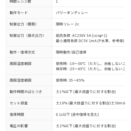
時間レンジ数
1
動作モード
パワーオンディレー
制御出力（種類）
限時リレー 2c
制御出力（接点出力）
抵抗負荷: AC250V 5A (cosφ=1)
最小適用負荷 DC5V 1mA (P水準、参考値)
動作・復帰方式
限時動作/自己復帰
周囲温度範囲
使用時: -10～50℃（ただし、氷結しないこと
保存時: -25～65℃（ただし、氷結しないこと
周囲湿度範囲
使用時: 35～85%
動作時間のばらつき
±1%以下 (最大目盛りに対する割合)
セット誤差
±10% (最大目盛りに対する割合)±50ms以
復帰時間
0.1s以下 (途中復帰を含む)
※1 対応状況
電圧の影響
±2%以下 (最大目盛りに対する割合)