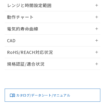
EU RoHS指令（10物質）の非含有証明書
外形図
情報更新：2025/09/04
※当社の共同利用者とは、
"個人情報
レンジと時間設定範囲
51物質の非含有証明書（当社基準）
の共同利用に関して"
の「1.共同利
※本証明書は発行日時点で非含有を証明す
用者の範囲」に記載されている法人を
内部接続図
情報更新：2025/09/04
るもので、過去に遡って非含有を証明する
動作チャート
指します。
ものではありません。
レンジと時間設定範囲
また、RoHS指令のフタル酸エステル類４
情報更新：2025/09/04
電気的寿命曲線
物質の対応では、対応完了までの期間は出
荷製品に未対応品が混在することから備考
動作チャート
情報更新：2025/09/04
CAD
欄に対応日を記載しておりました。
既に当社にて対応品への在庫切替を完了
電気的寿命曲線
ログイン/会員登録いただくと、CADデータをダウンロー
していることから、特段のことがない限
RoHS/REACH対応状況
ドすることができます。
り、2022年1月12日より割愛しておりま
す。
情報更新：2026/7/29
規格認証/適合状況
ログイン/会員登録
EU RoHS
注意事項・凡例
UL認証
CSA認証
CEマーキング
Yes
Yes
Yes
対応状況
対応予定月
※1
※2
ダウンロードデータをご利用いただく前に、以下を必ずお読
みください。
カタログ/データシート/マニュアル
対応済み
ソフトウェアの使用条件
LR型式承認
DNV型式承認
BV型式承認
KR型式承