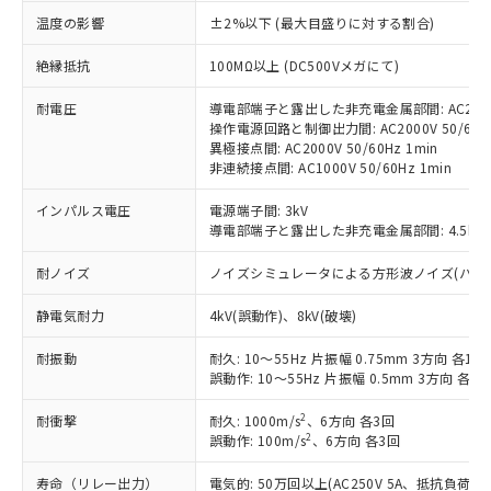
対応済み：EU RoHS指令（10物質）の
温度の影響
±2%以下 (最大目盛りに対する割合)
非含有に対応した製品が提供可能な商品で
す。
絶縁抵抗
100MΩ以上 (DC500Vメガにて)
対応予定：EU RoHS指令（10物質）の非含
ご利用条件
有に対応した製品に切り替える予定のある
耐電圧
導電部端子と露出した非充電金属部間: AC2000V
操作電源回路と制御出力間: AC2000V 50/60Hz
商品です。
異極接点間: AC2000V 50/60Hz 1min
対応予定なし：EU RoHS指令（10物質）の
非連続接点間: AC1000V 50/60Hz 1min
以下の条件をお読みいただき、同意のうえ
非含有に非対応の商品で、対応品を出す予
ご利用ください。
定はありません。
インパルス電圧
電源端子間: 3kV
調査・確認中：EU RoHS指令（10物質）の
導電部端子と露出した非充電金属部間: 4.5kV
本サービスは、当社制御機器事業取扱
※1 中国RoHS○×表
非含有の対応状況を調査中または確認中の
商品の当社在庫状況および標準価格
商品です。
耐ノイズ
ノイズシミュレータによる方形波ノイズ(パルス幅 10
(税抜)を提供させていただくもので
「○」：最大均質材料含有率が中国RoHSの
非該当品：ライセンス料など無形物で、有
す。
基準値以下であることを示します。
害物質有無と関係のない商品です。
静電気耐力
4kV(誤動作)、8kV(破壊)
当社制御機器事業取扱商品の中には、
「×」：最大均質材料含有率が中国RoHSの
仕入先様の事情により、非含有部品として
本サービスの対象外となる商品もある
基準値を超えていることを示します。
耐振動
耐久: 10～55Hz 片振幅 0.75mm 3方向 各1h
いたものが、含有品と判明した場合などや
当社は、これら貴社製品のうち、外国
ことをご了承ください。
誤動作: 10～55Hz 片振幅 0.5mm 3方向 各10
「－」：未確認です。当社販売部門へお問
むを得ず変更することがあります。
為替および外国貿易法に定める商品
在庫状況および標準価格照会結果は、
い合わせください。
（以下｢規制貨物等」という）を輸出
記載している更新日時点での社内デー
2
耐衝撃
耐久: 1000m/s
、6方向 各3回
*EU RoHS指令（10物質）：
または国外への提供する場合は、日本
記
タに基づき作成されるものであり、閲
説明
2
誤動作: 100m/s
、6方向 各3回
鉛(Pb) 1000ppm以下、 水銀(Hg) 1000ppm以下、 カド
*中国RoHS10物質の基準値 (GB/T26572)：
国政府の輸出許可(または役務取引許
号
覧された時点での実際の在庫および標
ミウム(Cd) 100ppm以下、
Pb(鉛) :1000ppm、 Hg(水銀) : 1000ppm、 Cd(カドミウ
可)を取得するなどの必要な手続きを
六価クロム(Cr(Ⅵ)) 1000ppm以下、ポリ臭化ビフェニル
ム) : 100ppm、
寿命（リレー出力）
電気的: 50万回以上(AC250V 5A、抵抗負荷
準価格とは異なる場合があることをご