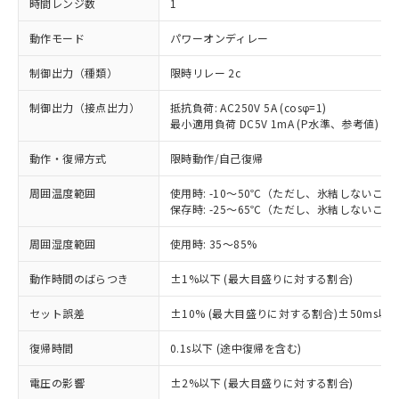
時間レンジ数
1
動作モード
パワーオンディレー
制御出力（種類）
限時リレー 2c
制御出力（接点出力）
抵抗負荷: AC250V 5A (cosφ=1)
最小適用負荷 DC5V 1mA (P水準、参考値)
動作・復帰方式
限時動作/自己復帰
周囲温度範囲
使用時: -10～50℃（ただし、氷結しないこと
保存時: -25～65℃（ただし、氷結しないこと
周囲湿度範囲
使用時: 35～85%
動作時間のばらつき
±1%以下 (最大目盛りに対する割合)
セット誤差
±10% (最大目盛りに対する割合)±50ms以
復帰時間
0.1s以下 (途中復帰を含む)
※1 対応状況
電圧の影響
±2%以下 (最大目盛りに対する割合)