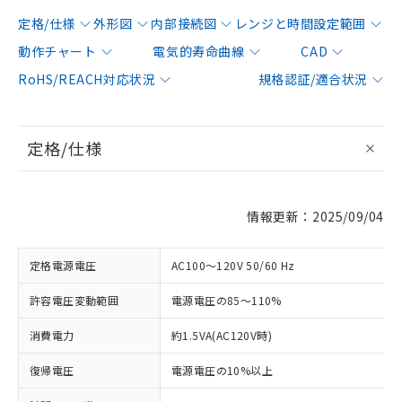
定格/仕様
外形図
内部接続図
レンジと時間設定範囲
動作チャート
電気的寿命曲線
CAD
RoHS/REACH対応状況
規格認証/適合状況
定格/仕様
情報更新：2025/09/04
定格電源電圧
AC100～120V 50/60 Hz
許容電圧変動範囲
電源電圧の85～110%
消費電力
約1.5VA(AC120V時)
復帰電圧
電源電圧の10%以上