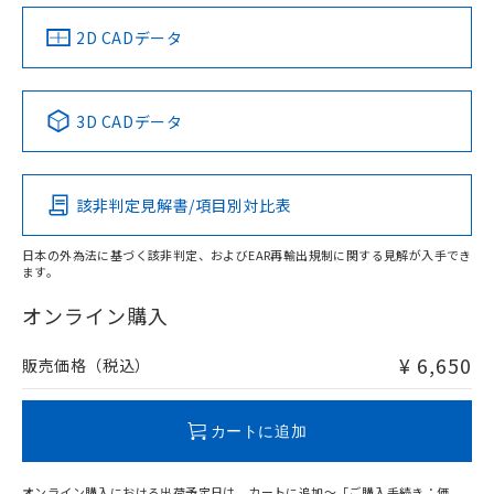
（イギリス
（ノルウェー
（フランス
（韓国
船舶規格）
船舶規格）
船舶規格）
船舶規格
中国 RoHS
注意事項・凡例
2D CADデータ
Yes
No
No
No
中国 RoHS表
※1 ※2
3D CADデータ
この製品の規格認証/適合状況ページへ
Pb
Hg
Cd
Cr(VI)
その他の認証はこちらのページからご検索ください
該非判定見解書/項目別対比表
X
O
O
O
日本の外為法に基づく該非判定、およびEAR再輸出規制に関する見解が入手でき
ます。
"対応済み"や非含有の記載がされた商品であっても、流通
在庫等で未対応品が混在する可能性があります。
オンライン購入
非含有品が必要な際は、弊社営業部門もしくは販売店へお
問い合わせください。
¥ 6,650
販売価格（税込）
この製品のRoHS/REACH対応状況ページへ
カートに追加
オンライン購入における出荷予定日は、カートに追加～「ご購入手続き：価