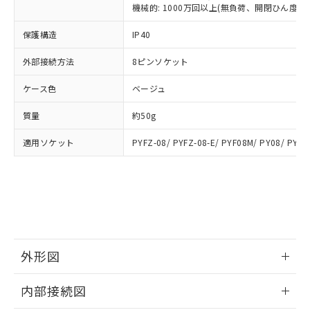
類(PBB) 1000ppm以下、ポリ臭化ジフェニルエーテル類
Cr(Ⅵ)(六価クロム) : 1000ppm、 PBBs(ポリ臭化ビフェ
とります。
機械的: 1000万回以上(無負荷、開閉ひん度180
了承ください。
(PBDE) 1000ppm以下、フタル酸ビス(2-エチルヘキシ
○
一定数以上の在庫あり
ニル類) : 1000ppm、 PBDEs(ポリ臭化ジフェニルエーテ
当社は規制貨物を破棄する場合は、完
ル) (DEHP)(別名：DOP) 1000ppm以下、フタル酸ブチ
正式な納期状況および標準価格はお客
ル類) : 1000ppm、
ルベンジル（BBP） 1000ppm以下、フタル酸ジブチル
保護構造
IP40
全に破砕するなど、違法に輸出されな
DBP(フタル酸ジブチル) : 1000ppm、 DIBP(フタル酸ジ
様のお取引先、またはお客様担当のオ
（DBP） 1000ppm以下、フタル酸ジイソブチル
イソブチル) : 1000ppm、 BBP(フタル酸ブチルベンジ
△
一定数には満たないが在庫あり
いよう必要な手段を講じます。
ムロン制御機器販売店・当社販売員に
(DIBP) 1000ppm以下
ル) : 1000ppm、
外部接続方法
8ピンソケット
当社は貴社製品を、核兵器、ミサイ
但し、RoHS指令で産業用監視および制御機器に対する
DEHP(フタル酸ビス(2-エチルヘキシル)) : 1000ppm
ご相談ください。
適用除外項目は除く。
ル、化学兵器、生物兵器またはその他
－
在庫なし(最新の在庫状況につ
オムロン制御機器販売店や当社販売拠
フタル酸エステル類の４物質については閾値を超える意
ケース色
ベージュ
武器並びにこれらの製造装置等に一切
いては、お客様のお取引先、ま
図的な使用がないことを確認しています。
点は「
販売ネットワーク
」をご確認
※2 環境保護使用期限
使用いたしません。
たはお客様担当のオムロン制御
ください。
質量
約50g
当社は、貴社製品を第三者に販売する
機器販売店・当社販売員にご確
在庫状況および標準価格結果を当社の
※2 対応予定月
「ｅ」：有害物質（10物質）のすべてが基
場合は、上記1、2および3の内容を当
認ください)
事前の承諾なく第三者に漏洩または開
適用ソケット
PYFZ-08/ PYFZ-08-E/ PYF08M/ PY08/ PY08
準値以下であることを示します。
該第三者に通知します。また当社は、
示しないようお願いします。
部品在庫の切り替え状況などにより、予定
「10」：通常の使用状況下において有害物
販売先および販売に係わる関係者が違
マイパーツ機能（部品リスト作成サー
空
受注生産機種、また在庫状況の
月が前後することがあります。
質が外部に漏えいし、環境に深刻な影響を
法に輸出するおそれがある場合は、取
ビス）をご利用いただくには、I-Web
白
情報を公開していない機種
及ぼさない年数を意味します。
り引きをいたしません。
メンバーズにご登録されている必要が
「－」：未確認です。当社販売部門へお問
あります。
い合わせください。
お客様が当ウェブサイト上で当社にご
※3 非含有証明書ダウンロード
登録された部品リストについて、当社
外形図
および当社の共同利用者が、当社の製
下記の非含有証明書をダウンロードするこ
品・サービスに関するお客様との取
情報更新：2025/09/04
とができます。
合意する
キャンセル
引・商談に必要な範囲で利用すること
内部接続図
をご了承ください。