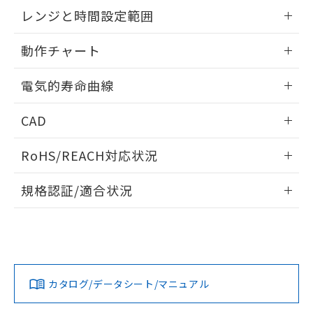
EU RoHS指令（10物質）の非含有証明書
外形図
情報更新：2025/09/04
※当社の共同利用者とは、
"個人情報
レンジと時間設定範囲
51物質の非含有証明書（当社基準）
の共同利用に関して"
の「1.共同利
※本証明書は発行日時点で非含有を証明す
用者の範囲」に記載されている法人を
内部接続図
情報更新：2025/09/04
るもので、過去に遡って非含有を証明する
動作チャート
指します。
ものではありません。
レンジと時間設定範囲
また、RoHS指令のフタル酸エステル類４
情報更新：2025/09/04
電気的寿命曲線
物質の対応では、対応完了までの期間は出
荷製品に未対応品が混在することから備考
動作チャート
情報更新：2025/09/04
CAD
欄に対応日を記載しておりました。
既に当社にて対応品への在庫切替を完了
電気的寿命曲線
ログイン/会員登録いただくと、CADデータをダウンロー
していることから、特段のことがない限
RoHS/REACH対応状況
ドすることができます。
り、2022年1月12日より割愛しておりま
す。
情報更新：2026/7/29
規格認証/適合状況
ログイン/会員登録
EU RoHS
注意事項・凡例
UL認証
CSA認証
CEマーキング
Yes
Yes
Yes
対応状況
対応予定月
※1
※2
ダウンロードデータをご利用いただく前に、以下を必ずお読
みください。
カタログ/データシート/マニュアル
対応済み
ソフトウェアの使用条件
LR型式承認
DNV型式承認
BV型式承認
KR型式承