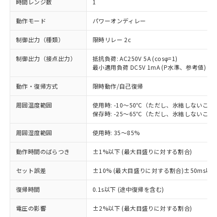
時間レンジ数
1
動作モード
パワーオンディレー
制御出力（種類）
限時リレー 2c
制御出力（接点出力）
抵抗負荷: AC250V 5A (cosφ=1)
最小適用負荷 DC5V 1mA (P水準、参考値)
動作・復帰方式
限時動作/自己復帰
周囲温度範囲
使用時: -10～50℃（ただし、氷結しないこと
保存時: -25～65℃（ただし、氷結しないこと
周囲湿度範囲
使用時: 35～85%
動作時間のばらつき
±1%以下 (最大目盛りに対する割合)
セット誤差
±10% (最大目盛りに対する割合)±50ms以
復帰時間
0.1s以下 (途中復帰を含む)
※1 対応状況
電圧の影響
±2%以下 (最大目盛りに対する割合)