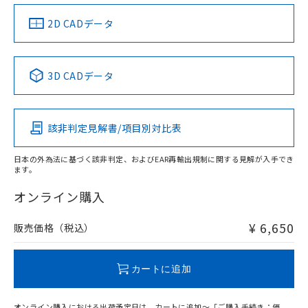
（イギリス
（ノルウェー
（フランス
（韓国
船舶規格）
船舶規格）
船舶規格）
船舶規格
中国 RoHS
注意事項・凡例
2D CADデータ
Yes
No
No
No
中国 RoHS表
※1 ※2
3D CADデータ
この製品の規格認証/適合状況ページへ
Pb
Hg
Cd
Cr(VI)
その他の認証はこちらのページからご検索ください
該非判定見解書/項目別対比表
X
O
O
O
日本の外為法に基づく該非判定、およびEAR再輸出規制に関する見解が入手でき
ます。
"対応済み"や非含有の記載がされた商品であっても、流通
在庫等で未対応品が混在する可能性があります。
オンライン購入
非含有品が必要な際は、弊社営業部門もしくは販売店へお
問い合わせください。
¥ 6,650
販売価格（税込）
この製品のRoHS/REACH対応状況ページへ
カートに追加
オンライン購入における出荷予定日は、カートに追加～「ご購入手続き：価