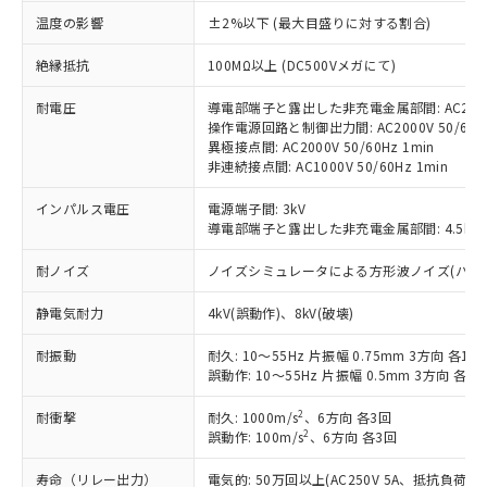
対応済み：EU RoHS指令（10物質）の
温度の影響
±2%以下 (最大目盛りに対する割合)
非含有に対応した製品が提供可能な商品で
す。
絶縁抵抗
100MΩ以上 (DC500Vメガにて)
対応予定：EU RoHS指令（10物質）の非含
ご利用条件
有に対応した製品に切り替える予定のある
耐電圧
導電部端子と露出した非充電金属部間: AC2000V
操作電源回路と制御出力間: AC2000V 50/60Hz
商品です。
異極接点間: AC2000V 50/60Hz 1min
対応予定なし：EU RoHS指令（10物質）の
非連続接点間: AC1000V 50/60Hz 1min
以下の条件をお読みいただき、同意のうえ
非含有に非対応の商品で、対応品を出す予
ご利用ください。
定はありません。
インパルス電圧
電源端子間: 3kV
調査・確認中：EU RoHS指令（10物質）の
導電部端子と露出した非充電金属部間: 4.5kV
本サービスは、当社制御機器事業取扱
※1 中国RoHS○×表
非含有の対応状況を調査中または確認中の
商品の当社在庫状況および標準価格
商品です。
耐ノイズ
ノイズシミュレータによる方形波ノイズ(パルス幅 10
(税抜)を提供させていただくもので
「○」：最大均質材料含有率が中国RoHSの
非該当品：ライセンス料など無形物で、有
す。
基準値以下であることを示します。
害物質有無と関係のない商品です。
静電気耐力
4kV(誤動作)、8kV(破壊)
当社制御機器事業取扱商品の中には、
「×」：最大均質材料含有率が中国RoHSの
仕入先様の事情により、非含有部品として
本サービスの対象外となる商品もある
基準値を超えていることを示します。
耐振動
耐久: 10～55Hz 片振幅 0.75mm 3方向 各1h
いたものが、含有品と判明した場合などや
当社は、これら貴社製品のうち、外国
ことをご了承ください。
誤動作: 10～55Hz 片振幅 0.5mm 3方向 各10
「－」：未確認です。当社販売部門へお問
むを得ず変更することがあります。
為替および外国貿易法に定める商品
在庫状況および標準価格照会結果は、
い合わせください。
（以下｢規制貨物等」という）を輸出
記載している更新日時点での社内デー
2
耐衝撃
耐久: 1000m/s
、6方向 各3回
*EU RoHS指令（10物質）：
または国外への提供する場合は、日本
記
タに基づき作成されるものであり、閲
説明
2
誤動作: 100m/s
、6方向 各3回
鉛(Pb) 1000ppm以下、 水銀(Hg) 1000ppm以下、 カド
*中国RoHS10物質の基準値 (GB/T26572)：
国政府の輸出許可(または役務取引許
号
覧された時点での実際の在庫および標
ミウム(Cd) 100ppm以下、
Pb(鉛) :1000ppm、 Hg(水銀) : 1000ppm、 Cd(カドミウ
可)を取得するなどの必要な手続きを
六価クロム(Cr(Ⅵ)) 1000ppm以下、ポリ臭化ビフェニル
ム) : 100ppm、
寿命（リレー出力）
電気的: 50万回以上(AC250V 5A、抵抗負荷
準価格とは異なる場合があることをご