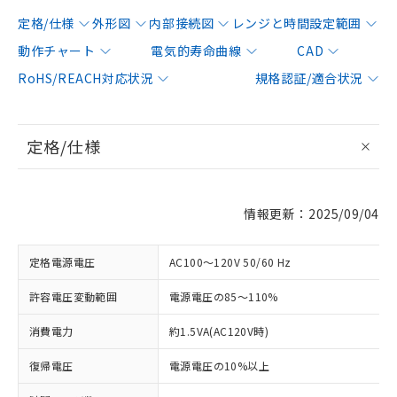
定格/仕様
外形図
内部接続図
レンジと時間設定範囲
動作チャート
電気的寿命曲線
CAD
RoHS/REACH対応状況
規格認証/適合状況
定格/仕様
情報更新：2025/09/04
定格電源電圧
AC100～120V 50/60 Hz
許容電圧変動範囲
電源電圧の85～110%
消費電力
約1.5VA(AC120V時)
復帰電圧
電源電圧の10%以上