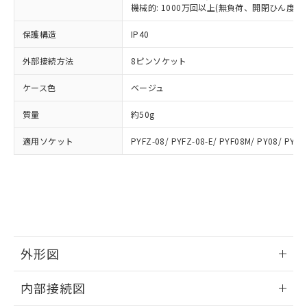
類(PBB) 1000ppm以下、ポリ臭化ジフェニルエーテル類
Cr(Ⅵ)(六価クロム) : 1000ppm、 PBBs(ポリ臭化ビフェ
とります。
機械的: 1000万回以上(無負荷、開閉ひん度180
了承ください。
(PBDE) 1000ppm以下、フタル酸ビス(2-エチルヘキシ
○
一定数以上の在庫あり
ニル類) : 1000ppm、 PBDEs(ポリ臭化ジフェニルエーテ
当社は規制貨物を破棄する場合は、完
ル) (DEHP)(別名：DOP) 1000ppm以下、フタル酸ブチ
正式な納期状況および標準価格はお客
ル類) : 1000ppm、
ルベンジル（BBP） 1000ppm以下、フタル酸ジブチル
保護構造
IP40
全に破砕するなど、違法に輸出されな
DBP(フタル酸ジブチル) : 1000ppm、 DIBP(フタル酸ジ
様のお取引先、またはお客様担当のオ
（DBP） 1000ppm以下、フタル酸ジイソブチル
イソブチル) : 1000ppm、 BBP(フタル酸ブチルベンジ
△
一定数には満たないが在庫あり
いよう必要な手段を講じます。
ムロン制御機器販売店・当社販売員に
(DIBP) 1000ppm以下
ル) : 1000ppm、
外部接続方法
8ピンソケット
当社は貴社製品を、核兵器、ミサイ
但し、RoHS指令で産業用監視および制御機器に対する
DEHP(フタル酸ビス(2-エチルヘキシル)) : 1000ppm
ご相談ください。
適用除外項目は除く。
ル、化学兵器、生物兵器またはその他
－
在庫なし(最新の在庫状況につ
オムロン制御機器販売店や当社販売拠
フタル酸エステル類の４物質については閾値を超える意
ケース色
ベージュ
武器並びにこれらの製造装置等に一切
いては、お客様のお取引先、ま
図的な使用がないことを確認しています。
点は「
販売ネットワーク
」をご確認
※2 環境保護使用期限
使用いたしません。
たはお客様担当のオムロン制御
ください。
質量
約50g
当社は、貴社製品を第三者に販売する
機器販売店・当社販売員にご確
在庫状況および標準価格結果を当社の
※2 対応予定月
「ｅ」：有害物質（10物質）のすべてが基
場合は、上記1、2および3の内容を当
認ください)
事前の承諾なく第三者に漏洩または開
適用ソケット
PYFZ-08/ PYFZ-08-E/ PYF08M/ PY08/ PY08
準値以下であることを示します。
該第三者に通知します。また当社は、
示しないようお願いします。
部品在庫の切り替え状況などにより、予定
「10」：通常の使用状況下において有害物
販売先および販売に係わる関係者が違
マイパーツ機能（部品リスト作成サー
空
受注生産機種、また在庫状況の
月が前後することがあります。
質が外部に漏えいし、環境に深刻な影響を
法に輸出するおそれがある場合は、取
ビス）をご利用いただくには、I-Web
白
情報を公開していない機種
及ぼさない年数を意味します。
り引きをいたしません。
メンバーズにご登録されている必要が
「－」：未確認です。当社販売部門へお問
あります。
い合わせください。
お客様が当ウェブサイト上で当社にご
※3 非含有証明書ダウンロード
登録された部品リストについて、当社
外形図
および当社の共同利用者が、当社の製
下記の非含有証明書をダウンロードするこ
品・サービスに関するお客様との取
情報更新：2025/09/04
とができます。
合意する
キャンセル
引・商談に必要な範囲で利用すること
内部接続図
をご了承ください。