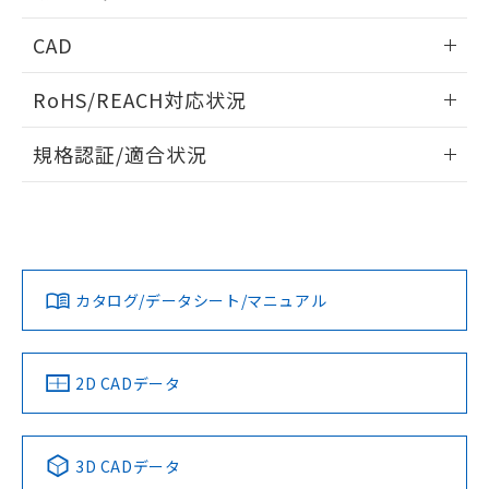
指します。
ものではありません。
内部接続図
情報更新：2024/12/23
CAD
また、RoHS指令のフタル酸エステル類４
物質の対応では、対応完了までの期間は出
動作チャート
ログイン/会員登録いただくと、CADデータをダウンロー
荷製品に未対応品が混在することから備考
RoHS/REACH対応状況
ドすることができます。
欄に対応日を記載しておりました。
既に当社にて対応品への在庫切替を完了
情報更新：2026/7/29
規格認証/適合状況
していることから、特段のことがない限
り、2022年1月12日より割愛しておりま
ログイン/会員登録
EU RoHS
注意事項・凡例
UL認証
す。
CSA認証
CEマーキング
Yes
Yes
Yes
対応状況
対応予定月
※1
※2
ダウンロードデータをご利用いただく前に、以下を必ずお読
みください。
カタログ/データシート/マニュアル
対応済み
ソフトウェアの使用条件
LR型式承認
DNV型式承認
BV型式承認
KR型式承
（イギリス
（ノルウェー
（フランス
（韓国
船舶規格）
船舶規格）
船舶規格）
船舶規格
中国 RoHS
注意事項・凡例
2D CADデータ
Yes
No
No
No
中国 RoHS表
※1 ※2
3D CADデータ