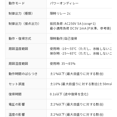
動作モード
パワーオンディレー
制御出力（種類）
限時リレー 2c
制御出力（接点出力）
抵抗負荷: AC250V 5A (cosφ=1)
最小適用負荷 DC5V 1mA (P水準、参考値)
動作・復帰方式
限時動作/自己復帰
周囲温度範囲
使用時: -10～55℃（ただし、氷結しないこと
保存時: -25～65℃（ただし、氷結しないこと
周囲湿度範囲
使用時: 35～85%
動作時間のばらつき
±1%以下 (最大目盛りに対する割合)
セット誤差
±10% (最大目盛りに対する割合)±50ms以
※1 対応状況
復帰時間
0.1s以下 (途中復帰を含む)
対応済み：EU RoHS指令（10物質）の
電圧の影響
±2%以下 (最大目盛りに対する割合)
非含有に対応した製品が提供可能な商品で
す。
温度の影響
±2%以下 (最大目盛りに対する割合)