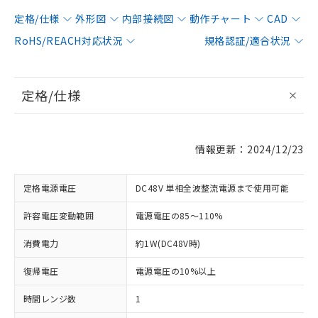
定格/仕様
外形図
内部接続図
動作チャート
CAD
RoHS/REACH対応状況
規格認証/適合状況
定格/仕様
情報更新：2024/12/23
定格電源電圧
DC48V 単相全波整流電源まで使用可能
許容電圧変動範囲
電源電圧の85～110%
消費電力
約1W(DC48V時)
復帰電圧
電源電圧の10%以上
時間レンジ数
1