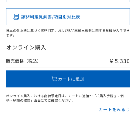
この製品の規格認証/適合状況ページへ
Pb
Hg
Cd
Cr(VI)
その他の認証はこちらのページからご検索ください
該非判定見解書/項目別対比表
X
O
O
O
日本の外為法に基づく該非判定、およびEAR再輸出規制に関する見解が入手でき
ます。
"対応済み"や非含有の記載がされた商品であっても、流通
在庫等で未対応品が混在する可能性があります。
オンライン購入
非含有品が必要な際は、弊社営業部門もしくは販売店へお
問い合わせください。
¥ 5,330
販売価格（税込）
この製品のRoHS/REACH対応状況ページへ
カートに追加
オンライン購入における出荷予定日は、カートに追加～「ご購入手続き：価
格・納期の確認」画面にてご確認ください。
カートをみる