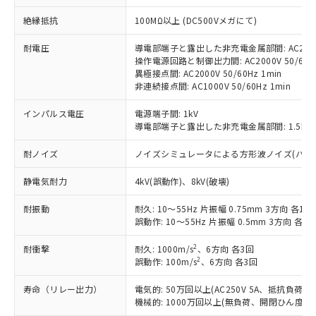
対応予定：EU RoHS指令（10物質）の非含
ご利用条件
絶縁抵抗
100MΩ以上 (DC500Vメガにて)
有に対応した製品に切り替える予定のある
商品です。
耐電圧
導電部端子と露出した非充電金属部間: AC2000V
対応予定なし：EU RoHS指令（10物質）の
操作電源回路と制御出力間: AC2000V 50/60Hz
以下の条件をお読みいただき、同意のうえ
非含有に非対応の商品で、対応品を出す予
異極接点間: AC2000V 50/60Hz 1min
ご利用ください。
定はありません。
非連続接点間: AC1000V 50/60Hz 1min
調査・確認中：EU RoHS指令（10物質）の
本サービスは、当社制御機器事業取扱
※1 中国RoHS○×表
非含有の対応状況を調査中または確認中の
インパルス電圧
電源端子間: 1kV
商品の当社在庫状況および標準価格
商品です。
導電部端子と露出した非充電金属部間: 1.5kV
(税抜)を提供させていただくもので
「○」：最大均質材料含有率が中国RoHSの
非該当品：ライセンス料など無形物で、有
す。
基準値以下であることを示します。
耐ノイズ
ノイズシミュレータによる方形波ノイズ(パルス幅 10
害物質有無と関係のない商品です。
当社制御機器事業取扱商品の中には、
「×」：最大均質材料含有率が中国RoHSの
仕入先様の事情により、非含有部品として
本サービスの対象外となる商品もある
静電気耐力
4kV(誤動作)、8kV(破壊)
基準値を超えていることを示します。
いたものが、含有品と判明した場合などや
当社は、これら貴社製品のうち、外国
ことをご了承ください。
「－」：未確認です。当社販売部門へお問
むを得ず変更することがあります。
為替および外国貿易法に定める商品
在庫状況および標準価格照会結果は、
耐振動
耐久: 10～55Hz 片振幅 0.75mm 3方向 各1h
い合わせください。
（以下｢規制貨物等」という）を輸出
記載している更新日時点での社内デー
誤動作: 10～55Hz 片振幅 0.5mm 3方向 各10
*EU RoHS指令（10物質）：
または国外への提供する場合は、日本
記
タに基づき作成されるものであり、閲
説明
鉛(Pb) 1000ppm以下、 水銀(Hg) 1000ppm以下、 カド
*中国RoHS10物質の基準値 (GB/T26572)：
国政府の輸出許可(または役務取引許
2
耐衝撃
耐久: 1000m/s
、6方向 各3回
号
覧された時点での実際の在庫および標
ミウム(Cd) 100ppm以下、
Pb(鉛) :1000ppm、 Hg(水銀) : 1000ppm、 Cd(カドミウ
2
可)を取得するなどの必要な手続きを
誤動作: 100m/s
、6方向 各3回
六価クロム(Cr(Ⅵ)) 1000ppm以下、ポリ臭化ビフェニル
ム) : 100ppm、
準価格とは異なる場合があることをご
類(PBB) 1000ppm以下、ポリ臭化ジフェニルエーテル類
Cr(Ⅵ)(六価クロム) : 1000ppm、 PBBs(ポリ臭化ビフェ
とります。
了承ください。
(PBDE) 1000ppm以下、フタル酸ビス(2-エチルヘキシ
○
一定数以上の在庫あり
ニル類) : 1000ppm、 PBDEs(ポリ臭化ジフェニルエーテ
寿命（リレー出力）
電気的: 50万回以上(AC250V 5A、抵抗負荷
当社は規制貨物を破棄する場合は、完
ル) (DEHP)(別名：DOP) 1000ppm以下、フタル酸ブチ
正式な納期状況および標準価格はお客
ル類) : 1000ppm、
機械的: 1000万回以上(無負荷、開閉ひん度180
ルベンジル（BBP） 1000ppm以下、フタル酸ジブチル
全に破砕するなど、違法に輸出されな
DBP(フタル酸ジブチル) : 1000ppm、 DIBP(フタル酸ジ
様のお取引先、またはお客様担当のオ
（DBP） 1000ppm以下、フタル酸ジイソブチル