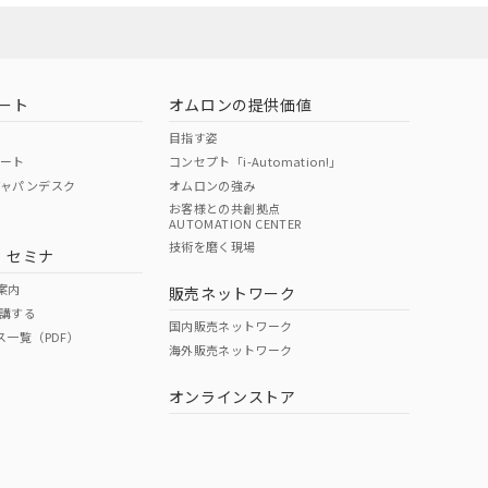
ート
オムロンの提供価値
目指す姿
ポート
コンセプト「i-Automation!」
ジャパンデスク
オムロンの強み
お客様との共創拠点
AUTOMATION CENTER
DIBP
BBP
DEHP
環境保護
技術を磨く現場
・セミナ
状況ページへ
使用期限
検索ください
案内
販売ネットワーク
講する
O
O
O
10
国内販売ネットワーク
ス一覧（PDF）
海外販売ネットワーク
オンラインストア
状況ページへ