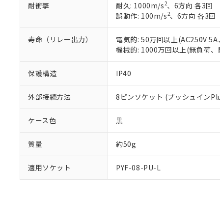
2
耐衝撃
耐久: 1000m/s
、6方向 各3回
り割愛しておりま
2
誤動作: 100m/s
、6方向 各3回
寿命（リレー出力）
電気的: 50万回以上(AC250V
機械的: 1000万回以上(無負荷、
保護構造
IP40
外部接続方法
8ピンソケット (プッシュインPlu
ケース色
黒
質量
約50g
適用ソケット
PYF-08-PU-L