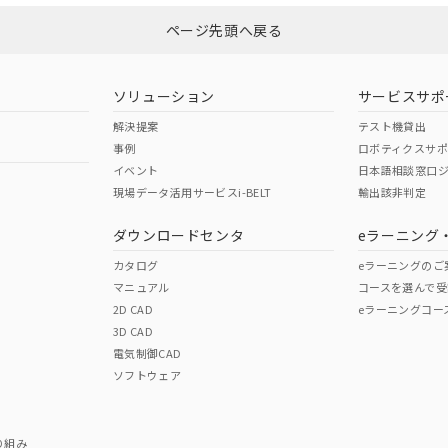
ページ先頭へ戻る
ダウンロードはこちら
型式承認
NK型式承認
ABS型式承認
韓国
（日本
（アメリカ
ソリューション
サービスサポ
舶規格）
船舶規格）
船舶規格）
解決提案
テスト機貸出
事例
ロボティクスサ
No
No
イベント
日本語相談窓口
現場データ活用サービスi-BELT
輸出該非判定
I)
PBBs
PBDEs
DBP
ダウンロードセンタ
eラーニング
この製品の規格認証/適合
その他の認証はこちらのページからご
カタログ
eラーニングのご
マニュアル
コースを選んで受
O
O
O
2D CAD
eラーニングコー
3D CAD
電気制御CAD
在庫等で未対応品が混在する可能性があります。
ソフトウェア
問い合わせください。
この製品のRoHS/REACH対応
り組み