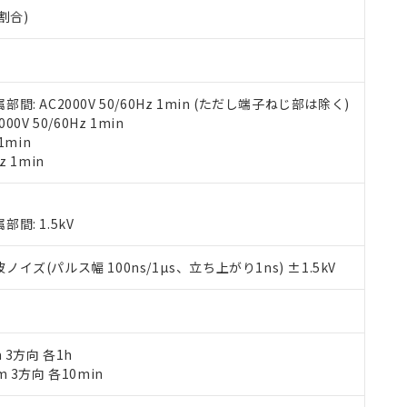
000ppm以下、ポリ臭化ビフェニル類(PBB) 1000ppm以下、ポリ臭化ジフェニルエーテル類(P
割合)
事業取扱商品の中には、本サービスの対象外となる商品もあること
手続きをとります。
キシル) (DEHP)(別名：DOP) 1000ppm以下、フタル酸ブチルベンジル（BBP） 100
(GB/T26572)：
以下、フタル酸ジイソブチル (DIBP) 1000ppm以下
び標準価格照会結果は、記載している更新日時点での社内データに
物を破棄する場合は、完全に破砕するなど、違法に輸出されないよ
(水銀) : 1000ppm、 Cd(カドミウム) : 100ppm、
業用監視および制御機器に対する適用除外項目は除く。
覧された時点での実際の在庫および標準価格とは異なる場合がある
1000ppm、 PBBs(ポリ臭化ビフェニル類) : 1000ppm、 PBDEs(ポリ臭化ジフェニルエーテル類
物質については閾値を超える意図的な使用がないことを確認しています。
上の在庫あり
 1000ppm、 DIBP(フタル酸ジイソブチル) : 1000ppm、 BBP(フタル酸ブチルベンジル) :
品を、核兵器、ミサイル、化学兵器、生物兵器またはその他武器並
チルヘキシル)) : 1000ppm
況および標準価格はお客様のお取引先、またはお客様担当のオムロ
用いたしません。
 AC2000V 50/60Hz 1min (ただし端子ねじ部は除く)
ご相談ください。
は満たないが在庫あり
製品を第三者に販売する場合は、上記1、2および3の内容を当該第
V 50/60Hz 1min
機器販売店や当社販売拠点は「
販売ネットワーク
」をご確認くだ
販売先および販売に係わる関係者が違法に輸出するおそれがある場
用期限
1min
び標準価格結果を当社の事前の承諾なく第三者に漏洩または開示し
え状況などにより、予定月が前後することがあります。
(最新の在庫状況については、お客様のお取引先、またはお客様担当
z 1min
（10物質）のすべてが基準値以下であることを示します。
店・当社販売員にご確認ください)
能（部品リスト作成サービス）をご利用いただくには、I-Webメン
使用状況下において有害物質が外部に漏えいし、環境に深刻な影響を
あります。
機種、また在庫状況の情報を公開していない機種
: 1.5kV
ェブサイト上で当社にご登録された部品リストについて、当社およ
書ダウンロード
す。当社販売部門へお問い合わせください。
品・サービスに関するお客様との取引・商談に必要な範囲で利用す
合意する
キャンセル
書をダウンロードすることができます。
(パルス幅 100ns/1µs、立ち上がり1ns) ±1.5kV
利用者とは、
"個人情報の共同利用に関して"
の「1.共同利用者の
します。
10物質）の非含有証明書
明書（当社基準）
日時点で非含有を証明するもので、過去に遡って非含有を証明するも
m 3方向 各1h
令のフタル酸エステル類４物質の対応では、対応完了までの期間は出
m 3方向 各10min
備考欄に対応日を記載しておりました。
品への在庫切替を完了していることから、特段のことがない限り、20