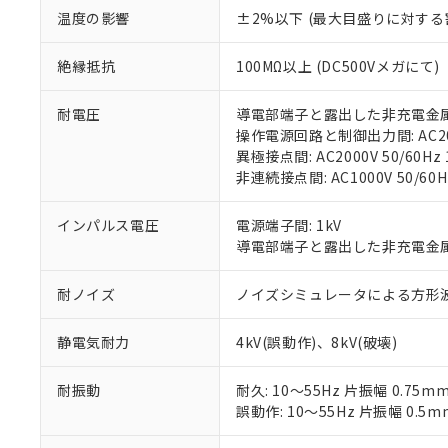
記
説明
六価クロム(Cr(Ⅵ)) 1
温度の影響
±2%以下 (最大目盛りに対する
当社制御機器
などの必要な
フタル酸ビス(2-エチルヘ
号
*中国RoHS10物質の基準値 
ル（DBP） 1000ppm
在庫状況およ
当社は規制貨
Pb(鉛) :1000ppm、 Hg
但し、RoHS指令で産
のであり、閲
ます。
Cr(Ⅵ)(六価クロム) : 
絶縁抵抗
100MΩ以上 (DC500Vメガにて)
フタル酸エステル類の４
○
一定数以
DBP(フタル酸ジブチル) :
い。
当社は貴社製
DEHP(フタル酸ビス(2-エ
正式な納期状
置等に一切使
耐電圧
導電部端子と露出した非充電金属部間:
当社販売員に
※2 対応予定月
△
一定数に
当社は、貴社
操作電源回路と制御出力間: AC2000
オムロン制御
また当社は、
※2 環境保護使
異極接点間: AC2000V 50/60Hz 
在庫状況およ
部品在庫の切り替
たしません。
－
在庫なし
非連続接点間: AC1000V 50/60H
す。
「ｅ」：有害物質
機器販売
マイパーツ機
「10」：通常の
インパルス電圧
電源端子間: 1kV
ている必要が
味します。
空
受注生産
導電部端子と露出した非充電金属部間
お客様が当ウ
※3 非含有証明
「－」：未確認で
白
が、当社の製
さい。
下記の非含有証明
耐ノイズ
ノイズシミュレータによる方形波ノイズ
※当社の共同
いる法人を指
EU RoHS指令（
静電気耐力
4kV(誤動作)、8kV(破壊)
51物質の非含有証
※本証明書は発行
耐振動
耐久: 10～55Hz 片振幅 0.75m
また、RoHS指
誤動作: 10～55Hz 片振幅 0.5m
混在することから
既に当社にて対応