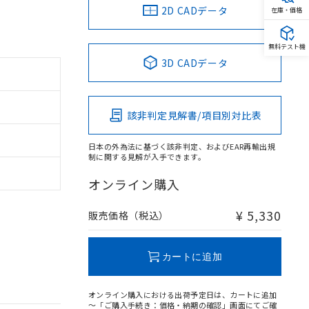
2D CADデータ
在庫・価格
無料テスト機
3D CADデータ
該非判定見解書/項目別対比表
日本の外為法に基づく該非判定、およびEAR再輸出規
制に関する見解が入手できます。
オンライン購入
¥ 5,330
販売価格（税込）
カートに追加
オンライン購入における出荷予定日は、カートに追加
～「ご購入手続き：価格・納期の確認」画面にてご確