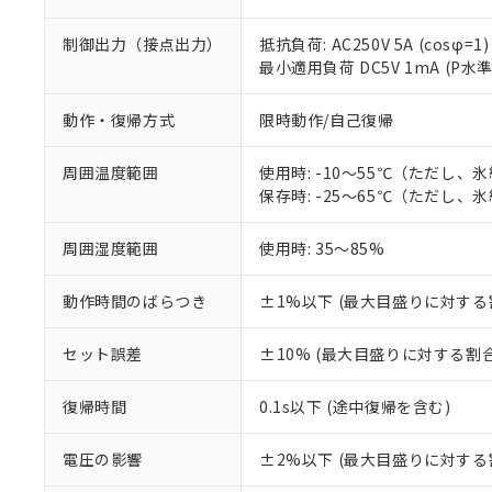
制御出力（接点出力）
抵抗負荷: AC250V 5A (cosφ=1)
最小適用負荷 DC5V 1mA (P水
動作・復帰方式
限時動作/自己復帰
周囲温度範囲
使用時: -10～55℃（ただし、
保存時: -25～65℃（ただし、
※1 対応状況
周囲湿度範囲
使用時: 35～85%
対応済み：EU
動作時間のばらつき
±1%以下 (最大目盛りに対する
対応予定：EU R
対応予定なし：EU
調査・確認中：EU
セット誤差
±10% (最大目盛りに対する割合
ご利用条件
非該当品：ライセ
※1 中国RoHS
仕入先様の事情に
復帰時間
0.1s以下 (途中復帰を含む)
があります。
以下の条件をお読
「○」：最大均質
「×」：最大均質
電圧の影響
±2%以下 (最大目盛りに対する
本サービスは
当社は、これ
*EU RoHS指令（10物
「－」：未確認で
鉛(Pb) 1000ppm以下、
くものです。
う）を輸出ま