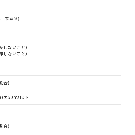
準、参考値)
氷結しないこと）
氷結しないこと）
 RoHS指令（10物質）の非含有に対応した製品が提供可能な商品です
割合)
oHS指令（10物質）の非含有に対応した製品に切り替える予定のある
 RoHS指令（10物質）の非含有に非対応の商品で、対応品を出す予
 RoHS指令（10物質）の非含有の対応状況を調査中または確認中の
)±50ms以下
ンス料など無形物で、有害物質有無と関係のない商品です。
○×表
より、非含有部品としていたものが、含有品と判明した場合などやむ
みいただき、同意のうえご利用ください。
材料含有率が中国RoHSの基準値以下であることを示します。
材料含有率が中国RoHSの基準値を超えていることを示します。
割合)
、当社制御機器事業取扱商品の当社在庫状況および標準価格(税抜)
ら貴社製品のうち、外国為替および外国貿易法に定める商品（以下｢
質）：
す。当社販売部門へお問い合わせください。
 水銀(Hg) 1000ppm以下、 カドミウム(Cd) 100ppm以下、
たは国外への提供する場合は、日本国政府の輸出許可(または役務取