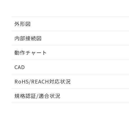
外形図
内部接続図
外形図
動作チャート
内部接続図
CAD
動作チャート
ログイン/会員登録いただくと、CADデータをダウンロ
RoHS/REACH対応状況
規格認証/適合状況
EU RoHS
注意事項・凡例
UL認証
CSA認証
CEマーキング
ダウンロードデータをご利用いただく前に、以下を必ずお読
Yes
Yes
Yes
対応状況
対応予定月
※1
※2
ソフトウェアの使用条件