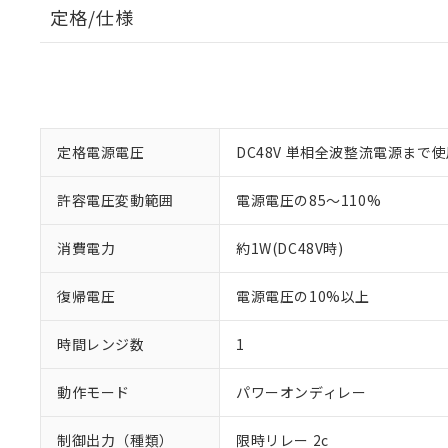
定格/仕様
定格電源電圧
DC48V 単相全波整流電源まで
許容電圧変動範囲
電源電圧の85～110%
消費電力
約1W(DC48V時)
復帰電圧
電源電圧の10%以上
時間レンジ数
1
動作モード
パワーオンディレー
制御出力（種類）
限時リレー 2c