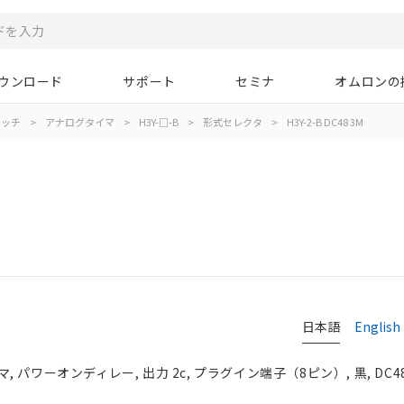
ウンロード
サポート
セミナ
オムロンの
イッチ
>
アナログタイマ
>
H3Y-□-B
>
形式セレクタ
>
H3Y-2-B DC48 3M
日本語
English
パワーオンディレー, 出力 2c, プラグイン端子（8ピン）, 黒, DC48