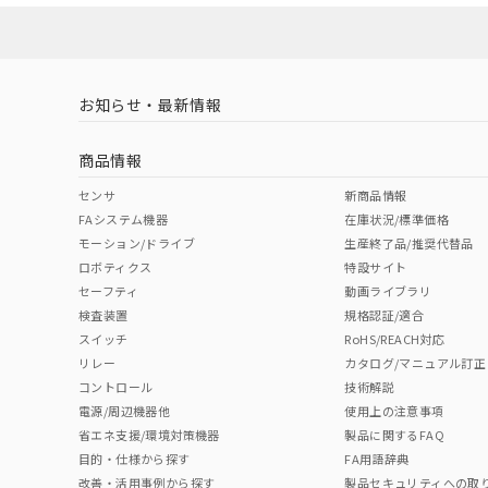
対応済み
LR型式承認
DNV型式承認
BV型式承認
KR
（イギリス
（ノルウェー
（フランス
（
お知らせ・最新情報
中国 RoHS
注意事項・凡例
船舶規格）
船舶規格）
船舶規格）
船
商品情報
Yes
No
No
No
中国 RoHS表
※1 ※2
センサ
新商品情報
FAシステム機器
在庫状況/標準価格
Pb
Hg
Cd
Cr(V
モーション/ドライブ
生産終了品/推奨代替品
ロボティクス
特設サイト
セーフティ
動画ライブラリ
検査装置
規格認証/適合
X
O
O
O
スイッチ
RoHS/REACH対応
リレー
カタログ/マニュアル訂正
コントロール
技術解説
"対応済み"や非含有の記載がされた商品であっても、流通
電源/周辺機器他
使用上の注意事項
非含有品が必要な際は、弊社営業部門もしくは販売店へお
省エネ支援/環境対策機器
製品に関するFAQ
目的・仕様から探す
FA用語辞典
改善・活用事例から探す
製品セキュリティへの取