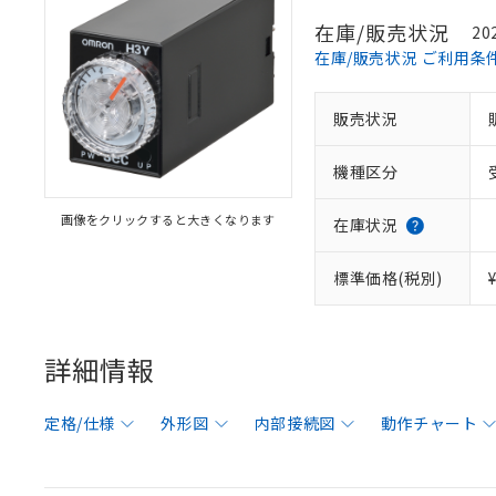
在庫/販売状況
20
在庫/販売状況 ご利用条
販売状況
機種区分
画像をクリックすると大きくなります
在庫状況
標準価格(税別)
詳細情報
定格/仕様
外形図
内部接続図
動作チャート