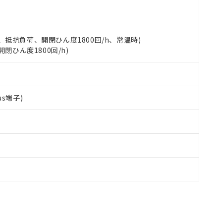
す。
 5A、抵抗負荷、開閉ひん度1800回/h、常温時)
開閉ひん度1800回/h)
s端子)