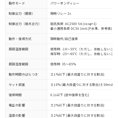
動作モード
パワーオンディレー
制御出力（種類）
限時リレー 2c
制御出力（接点出力）
抵抗負荷: AC250V 5A (cosφ=1)
最小適用負荷 DC5V 1mA (P水準、参考値)
動作・復帰方式
限時動作/自己復帰
周囲温度範囲
使用時: -10～55℃（ただし、氷結しないこと
保存時: -25～65℃（ただし、氷結しないこと
周囲湿度範囲
使用時: 35～85%
動作時間のばらつき
±1%以下 (最大目盛りに対する割合)
セット誤差
±10% (最大目盛りに対する割合)±50ms以
※1 対応状況
復帰時間
0.1s以下 (途中復帰を含む)
対応済み：EU RoHS指令（10物質）の
電圧の影響
±2%以下 (最大目盛りに対する割合)
非含有に対応した製品が提供可能な商品で
す。
温度の影響
±2%以下 (最大目盛りに対する割合)