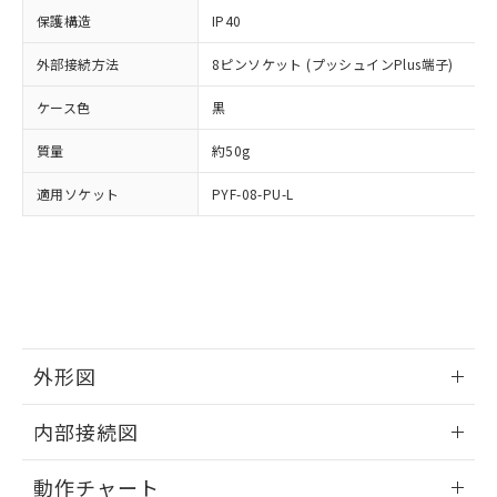
イソブチル) : 1000ppm、 BBP(フタル酸ブチルベンジ
△
一定数には満たないが在庫あり
いよう必要な手段を講じます。
ムロン制御機器販売店・当社販売員に
(DIBP) 1000ppm以下
ル) : 1000ppm、
保護構造
IP40
当社は貴社製品を、核兵器、ミサイ
但し、RoHS指令で産業用監視および制御機器に対する
DEHP(フタル酸ビス(2-エチルヘキシル)) : 1000ppm
ご相談ください。
適用除外項目は除く。
ル、化学兵器、生物兵器またはその他
－
在庫なし(最新の在庫状況につ
オムロン制御機器販売店や当社販売拠
外部接続方法
8ピンソケット (プッシュインPlus端子)
フタル酸エステル類の４物質については閾値を超える意
武器並びにこれらの製造装置等に一切
いては、お客様のお取引先、ま
図的な使用がないことを確認しています。
点は「
販売ネットワーク
」をご確認
※2 環境保護使用期限
使用いたしません。
たはお客様担当のオムロン制御
ケース色
ください。
黒
当社は、貴社製品を第三者に販売する
機器販売店・当社販売員にご確
在庫状況および標準価格結果を当社の
※2 対応予定月
「ｅ」：有害物質（10物質）のすべてが基
場合は、上記1、2および3の内容を当
質量
認ください)
約50g
事前の承諾なく第三者に漏洩または開
準値以下であることを示します。
該第三者に通知します。また当社は、
示しないようお願いします。
部品在庫の切り替え状況などにより、予定
「10」：通常の使用状況下において有害物
適用ソケット
販売先および販売に係わる関係者が違
PYF-08-PU-L
マイパーツ機能（部品リスト作成サー
空
受注生産機種、また在庫状況の
月が前後することがあります。
質が外部に漏えいし、環境に深刻な影響を
法に輸出するおそれがある場合は、取
ビス）をご利用いただくには、I-Web
白
情報を公開していない機種
及ぼさない年数を意味します。
り引きをいたしません。
メンバーズにご登録されている必要が
「－」：未確認です。当社販売部門へお問
あります。
い合わせください。
お客様が当ウェブサイト上で当社にご
※3 非含有証明書ダウンロード
登録された部品リストについて、当社
および当社の共同利用者が、当社の製
下記の非含有証明書をダウンロードするこ
品・サービスに関するお客様との取
外形図
とができます。
合意する
キャンセル
引・商談に必要な範囲で利用すること
をご了承ください。
情報更新：2024/12/23
EU RoHS指令（10物質）の非含有証明書
内部接続図
※当社の共同利用者とは、
"個人情報
51物質の非含有証明書（当社基準）
の共同利用に関して"
の「1.共同利
外形図
情報更新：2024/12/23
※本証明書は発行日時点で非含有を証明す
用者の範囲」に記載されている法人を
動作チャート
るもので、過去に遡って非含有を証明する