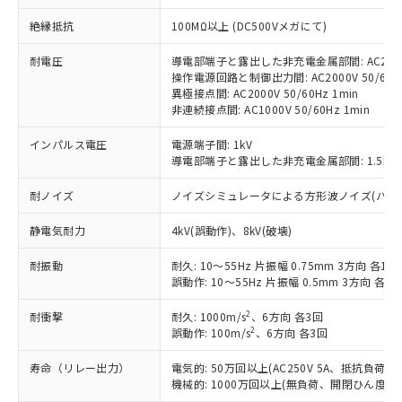
対応予定：EU RoHS指令（10物質）の非含
ご利用条件
絶縁抵抗
100MΩ以上 (DC500Vメガにて)
有に対応した製品に切り替える予定のある
商品です。
耐電圧
導電部端子と露出した非充電金属部間: AC2000V
対応予定なし：EU RoHS指令（10物質）の
操作電源回路と制御出力間: AC2000V 50/60Hz
以下の条件をお読みいただき、同意のうえ
非含有に非対応の商品で、対応品を出す予
異極接点間: AC2000V 50/60Hz 1min
ご利用ください。
定はありません。
非連続接点間: AC1000V 50/60Hz 1min
調査・確認中：EU RoHS指令（10物質）の
本サービスは、当社制御機器事業取扱
※1 中国RoHS○×表
非含有の対応状況を調査中または確認中の
インパルス電圧
電源端子間: 1kV
商品の当社在庫状況および標準価格
商品です。
導電部端子と露出した非充電金属部間: 1.5kV
(税抜)を提供させていただくもので
「○」：最大均質材料含有率が中国RoHSの
非該当品：ライセンス料など無形物で、有
す。
基準値以下であることを示します。
耐ノイズ
ノイズシミュレータによる方形波ノイズ(パルス幅 10
害物質有無と関係のない商品です。
当社制御機器事業取扱商品の中には、
「×」：最大均質材料含有率が中国RoHSの
仕入先様の事情により、非含有部品として
本サービスの対象外となる商品もある
静電気耐力
4kV(誤動作)、8kV(破壊)
基準値を超えていることを示します。
いたものが、含有品と判明した場合などや
当社は、これら貴社製品のうち、外国
ことをご了承ください。
「－」：未確認です。当社販売部門へお問
むを得ず変更することがあります。
為替および外国貿易法に定める商品
在庫状況および標準価格照会結果は、
耐振動
耐久: 10～55Hz 片振幅 0.75mm 3方向 各1h
い合わせください。
（以下｢規制貨物等」という）を輸出
記載している更新日時点での社内デー
誤動作: 10～55Hz 片振幅 0.5mm 3方向 各10
*EU RoHS指令（10物質）：
または国外への提供する場合は、日本
記
タに基づき作成されるものであり、閲
説明
鉛(Pb) 1000ppm以下、 水銀(Hg) 1000ppm以下、 カド
*中国RoHS10物質の基準値 (GB/T26572)：
国政府の輸出許可(または役務取引許
2
耐衝撃
耐久: 1000m/s
、6方向 各3回
号
覧された時点での実際の在庫および標
ミウム(Cd) 100ppm以下、
Pb(鉛) :1000ppm、 Hg(水銀) : 1000ppm、 Cd(カドミウ
2
可)を取得するなどの必要な手続きを
誤動作: 100m/s
、6方向 各3回
六価クロム(Cr(Ⅵ)) 1000ppm以下、ポリ臭化ビフェニル
ム) : 100ppm、
準価格とは異なる場合があることをご
類(PBB) 1000ppm以下、ポリ臭化ジフェニルエーテル類
Cr(Ⅵ)(六価クロム) : 1000ppm、 PBBs(ポリ臭化ビフェ
とります。
了承ください。
(PBDE) 1000ppm以下、フタル酸ビス(2-エチルヘキシ
○
一定数以上の在庫あり
ニル類) : 1000ppm、 PBDEs(ポリ臭化ジフェニルエーテ
寿命（リレー出力）
電気的: 50万回以上(AC250V 5A、抵抗負荷
当社は規制貨物を破棄する場合は、完
ル) (DEHP)(別名：DOP) 1000ppm以下、フタル酸ブチ
正式な納期状況および標準価格はお客
ル類) : 1000ppm、
機械的: 1000万回以上(無負荷、開閉ひん度180
ルベンジル（BBP） 1000ppm以下、フタル酸ジブチル
全に破砕するなど、違法に輸出されな
DBP(フタル酸ジブチル) : 1000ppm、 DIBP(フタル酸ジ
様のお取引先、またはお客様担当のオ
（DBP） 1000ppm以下、フタル酸ジイソブチル