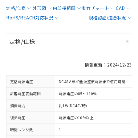
定格/仕様
外形図
内部接続図
動作チャート
CAD
RoHS/REACH対応状況
規格認証/適合状況
定格/仕様
情報更新：2024/12/23
定格電源電圧
DC48V 単相全波整流電源まで使用可能
許容電圧変動範囲
電源電圧の85～110%
消費電力
約1W(DC48V時)
復帰電圧
電源電圧の10%以上
時間レンジ数
1