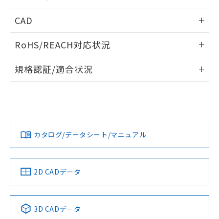
指します。
ものではありません。
内部接続図
情報更新：2024/12/23
CAD
また、RoHS指令のフタル酸エステル類４
物質の対応では、対応完了までの期間は出
動作チャート
ログイン/会員登録いただくと、CADデータをダウンロー
荷製品に未対応品が混在することから備考
RoHS/REACH対応状況
ドすることができます。
欄に対応日を記載しておりました。
既に当社にて対応品への在庫切替を完了
情報更新：2026/7/29
規格認証/適合状況
していることから、特段のことがない限
り、2022年1月12日より割愛しておりま
ログイン/会員登録
EU RoHS
注意事項・凡例
UL認証
す。
CSA認証
CEマーキング
Yes
Yes
Yes
対応状況
対応予定月
※1
※2
ダウンロードデータをご利用いただく前に、以下を必ずお読
みください。
カタログ/データシート/マニュアル
対応済み
ソフトウェアの使用条件
LR型式承認
DNV型式承認
BV型式承認
KR型式承
（イギリス
（ノルウェー
（フランス
（韓国
船舶規格）
船舶規格）
船舶規格）
船舶規格
中国 RoHS
注意事項・凡例
2D CADデータ
Yes
No
No
No
中国 RoHS表
※1 ※2
3D CADデータ