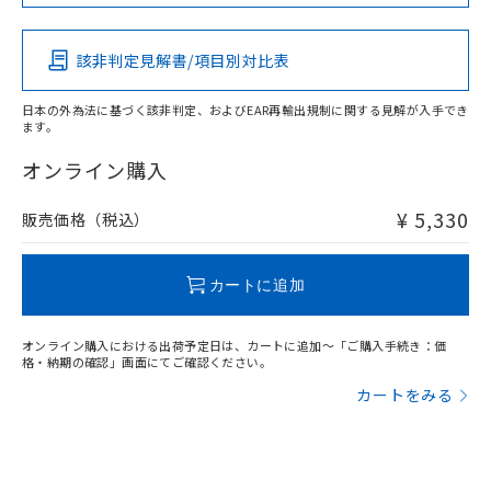
この製品の規格認証/適合状況ページへ
Pb
Hg
Cd
Cr(VI)
その他の認証はこちらのページからご検索ください
該非判定見解書/項目別対比表
X
O
O
O
日本の外為法に基づく該非判定、およびEAR再輸出規制に関する見解が入手でき
ます。
"対応済み"や非含有の記載がされた商品であっても、流通
在庫等で未対応品が混在する可能性があります。
オンライン購入
非含有品が必要な際は、弊社営業部門もしくは販売店へお
問い合わせください。
¥ 5,330
販売価格（税込）
この製品のRoHS/REACH対応状況ページへ
カートに追加
オンライン購入における出荷予定日は、カートに追加～「ご購入手続き：価
格・納期の確認」画面にてご確認ください。
カートをみる