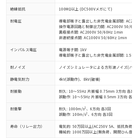
対応予定：EU RoHS指令（10物質）の非含
ご利用条件
絶縁抵抗
100MΩ以上 (DC500Vメガにて)
有に対応した製品に切り替える予定のある
商品です。
耐電圧
導電部端子と露出した非充電金属部間: AC2000V
対応予定なし：EU RoHS指令（10物質）の
操作電源回路と制御出力間: AC2000V 50/60Hz
以下の条件をお読みいただき、同意のうえ
非含有に非対応の商品で、対応品を出す予
異極接点間: AC2000V 50/60Hz 1min
ご利用ください。
定はありません。
非連続接点間: AC1000V 50/60Hz 1min
調査・確認中：EU RoHS指令（10物質）の
本サービスは、当社制御機器事業取扱
※1 中国RoHS○×表
非含有の対応状況を調査中または確認中の
インパルス電圧
電源端子間: 1kV
商品の当社在庫状況および標準価格
商品です。
導電部端子と露出した非充電金属部間: 1.5kV
(税抜)を提供させていただくもので
「○」：最大均質材料含有率が中国RoHSの
非該当品：ライセンス料など無形物で、有
す。
基準値以下であることを示します。
耐ノイズ
ノイズシミュレータによる方形波ノイズ(パルス幅 10
害物質有無と関係のない商品です。
当社制御機器事業取扱商品の中には、
「×」：最大均質材料含有率が中国RoHSの
仕入先様の事情により、非含有部品として
本サービスの対象外となる商品もある
静電気耐力
4kV(誤動作)、8kV(破壊)
基準値を超えていることを示します。
いたものが、含有品と判明した場合などや
当社は、これら貴社製品のうち、外国
ことをご了承ください。
「－」：未確認です。当社販売部門へお問
むを得ず変更することがあります。
為替および外国貿易法に定める商品
在庫状況および標準価格照会結果は、
耐振動
耐久: 10～55Hz 片振幅 0.75mm 3方向 各1h
い合わせください。
（以下｢規制貨物等」という）を輸出
記載している更新日時点での社内デー
誤動作: 10～55Hz 片振幅 0.5mm 3方向 各10
*EU RoHS指令（10物質）：
または国外への提供する場合は、日本
記
タに基づき作成されるものであり、閲
説明
鉛(Pb) 1000ppm以下、 水銀(Hg) 1000ppm以下、 カド
*中国RoHS10物質の基準値 (GB/T26572)：
国政府の輸出許可(または役務取引許
2
耐衝撃
耐久: 1000m/s
、6方向 各3回
号
覧された時点での実際の在庫および標
ミウム(Cd) 100ppm以下、
Pb(鉛) :1000ppm、 Hg(水銀) : 1000ppm、 Cd(カドミウ
2
可)を取得するなどの必要な手続きを
誤動作: 100m/s
、6方向 各3回
六価クロム(Cr(Ⅵ)) 1000ppm以下、ポリ臭化ビフェニル
ム) : 100ppm、
準価格とは異なる場合があることをご
類(PBB) 1000ppm以下、ポリ臭化ジフェニルエーテル類
Cr(Ⅵ)(六価クロム) : 1000ppm、 PBBs(ポリ臭化ビフェ
とります。
了承ください。
(PBDE) 1000ppm以下、フタル酸ビス(2-エチルヘキシ
○
一定数以上の在庫あり
ニル類) : 1000ppm、 PBDEs(ポリ臭化ジフェニルエーテ
寿命（リレー出力）
電気的: 50万回以上(AC250V 5A、抵抗負荷
当社は規制貨物を破棄する場合は、完
ル) (DEHP)(別名：DOP) 1000ppm以下、フタル酸ブチ
正式な納期状況および標準価格はお客
ル類) : 1000ppm、
機械的: 1000万回以上(無負荷、開閉ひん度180
ルベンジル（BBP） 1000ppm以下、フタル酸ジブチル
全に破砕するなど、違法に輸出されな
DBP(フタル酸ジブチル) : 1000ppm、 DIBP(フタル酸ジ
様のお取引先、またはお客様担当のオ
（DBP） 1000ppm以下、フタル酸ジイソブチル