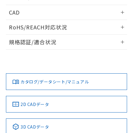
指します。
ものではありません。
内部接続図
情報更新：2024/12/23
CAD
また、RoHS指令のフタル酸エステル類４
物質の対応では、対応完了までの期間は出
動作チャート
ログイン/会員登録いただくと、CADデータをダウンロー
荷製品に未対応品が混在することから備考
RoHS/REACH対応状況
ドすることができます。
欄に対応日を記載しておりました。
既に当社にて対応品への在庫切替を完了
情報更新：2026/7/29
規格認証/適合状況
していることから、特段のことがない限
り、2022年1月12日より割愛しておりま
ログイン/会員登録
EU RoHS
注意事項・凡例
UL認証
す。
CSA認証
CEマーキング
Yes
Yes
Yes
対応状況
対応予定月
※1
※2
ダウンロードデータをご利用いただく前に、以下を必ずお読
みください。
カタログ/データシート/マニュアル
対応済み
ソフトウェアの使用条件
LR型式承認
DNV型式承認
BV型式承認
KR型式承
（イギリス
（ノルウェー
（フランス
（韓国
船舶規格）
船舶規格）
船舶規格）
船舶規格
中国 RoHS
注意事項・凡例
2D CADデータ
Yes
No
No
No
中国 RoHS表
※1 ※2
3D CADデータ