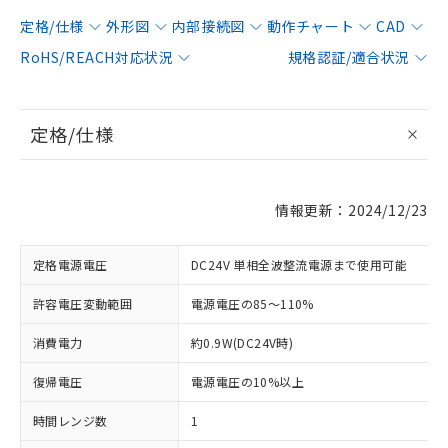
定格/仕様
外形図
内部接続図
動作チャート
CAD
RoHS/REACH対応状況
規格認証/適合状況
定格/仕様
情報更新：2024/12/23
定格電源電圧
DC24V 単相全波整流電源まで使用可能
許容電圧変動範囲
電源電圧の85～110%
消費電力
約0.9W(DC24V時)
復帰電圧
電源電圧の10%以上
時間レンジ数
1