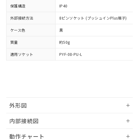
イソブチル) : 1000ppm、 BBP(フタル酸ブチルベンジ
△
一定数には満たないが在庫あり
いよう必要な手段を講じます。
ムロン制御機器販売店・当社販売員に
(DIBP) 1000ppm以下
ル) : 1000ppm、
保護構造
IP40
当社は貴社製品を、核兵器、ミサイ
但し、RoHS指令で産業用監視および制御機器に対する
DEHP(フタル酸ビス(2-エチルヘキシル)) : 1000ppm
ご相談ください。
適用除外項目は除く。
ル、化学兵器、生物兵器またはその他
－
在庫なし(最新の在庫状況につ
オムロン制御機器販売店や当社販売拠
外部接続方法
8ピンソケット (プッシュインPlus端子)
フタル酸エステル類の４物質については閾値を超える意
武器並びにこれらの製造装置等に一切
いては、お客様のお取引先、ま
図的な使用がないことを確認しています。
点は「
販売ネットワーク
」をご確認
※2 環境保護使用期限
使用いたしません。
たはお客様担当のオムロン制御
ケース色
ください。
黒
当社は、貴社製品を第三者に販売する
機器販売店・当社販売員にご確
在庫状況および標準価格結果を当社の
※2 対応予定月
「ｅ」：有害物質（10物質）のすべてが基
場合は、上記1、2および3の内容を当
質量
認ください)
約50g
事前の承諾なく第三者に漏洩または開
準値以下であることを示します。
該第三者に通知します。また当社は、
示しないようお願いします。
部品在庫の切り替え状況などにより、予定
「10」：通常の使用状況下において有害物
適用ソケット
販売先および販売に係わる関係者が違
PYF-08-PU-L
マイパーツ機能（部品リスト作成サー
空
受注生産機種、また在庫状況の
月が前後することがあります。
質が外部に漏えいし、環境に深刻な影響を
法に輸出するおそれがある場合は、取
ビス）をご利用いただくには、I-Web
白
情報を公開していない機種
及ぼさない年数を意味します。
り引きをいたしません。
メンバーズにご登録されている必要が
「－」：未確認です。当社販売部門へお問
あります。
い合わせください。
お客様が当ウェブサイト上で当社にご
※3 非含有証明書ダウンロード
登録された部品リストについて、当社
および当社の共同利用者が、当社の製
下記の非含有証明書をダウンロードするこ
品・サービスに関するお客様との取
外形図
とができます。
合意する
キャンセル
引・商談に必要な範囲で利用すること
をご了承ください。
情報更新：2024/12/23
EU RoHS指令（10物質）の非含有証明書
内部接続図
※当社の共同利用者とは、
"個人情報
51物質の非含有証明書（当社基準）
の共同利用に関して"
の「1.共同利
外形図
情報更新：2024/12/23
※本証明書は発行日時点で非含有を証明す
用者の範囲」に記載されている法人を
動作チャート
るもので、過去に遡って非含有を証明する