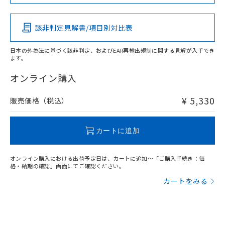
この製品の規格認証/適合状況ページへ
Pb
Hg
Cd
Cr(VI)
その他の認証はこちらのページからご検索ください
該非判定見解書/項目別対比表
X
O
O
O
日本の外為法に基づく該非判定、およびEAR再輸出規制に関する見解が入手でき
ます。
"対応済み"や非含有の記載がされた商品であっても、流通
在庫等で未対応品が混在する可能性があります。
オンライン購入
非含有品が必要な際は、弊社営業部門もしくは販売店へお
問い合わせください。
¥ 5,330
販売価格（税込）
この製品のRoHS/REACH対応状況ページへ
カートに追加
オンライン購入における出荷予定日は、カートに追加～「ご購入手続き：価
格・納期の確認」画面にてご確認ください。
カートをみる