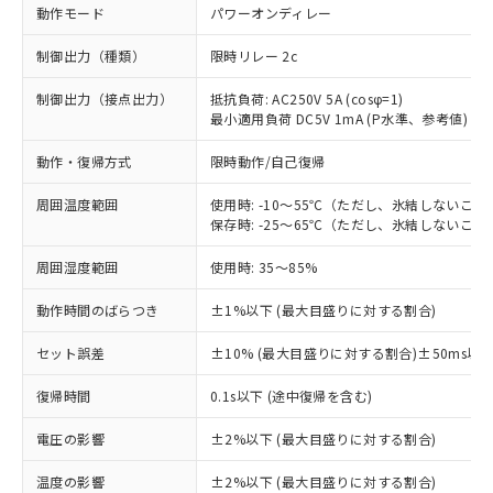
動作モード
パワーオンディレー
制御出力（種類）
限時リレー 2c
制御出力（接点出力）
抵抗負荷: AC250V 5A (cosφ=1)
最小適用負荷 DC5V 1mA (P水準、参考値)
動作・復帰方式
限時動作/自己復帰
周囲温度範囲
使用時: -10～55℃（ただし、氷結しないこと
保存時: -25～65℃（ただし、氷結しないこと
周囲湿度範囲
使用時: 35～85%
動作時間のばらつき
±1%以下 (最大目盛りに対する割合)
セット誤差
±10% (最大目盛りに対する割合)±50ms以
※1 対応状況
復帰時間
0.1s以下 (途中復帰を含む)
対応済み：EU RoHS指令（10物質）の
電圧の影響
±2%以下 (最大目盛りに対する割合)
非含有に対応した製品が提供可能な商品で
す。
温度の影響
±2%以下 (最大目盛りに対する割合)