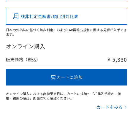
この製品の規格認証/適合状況ページへ
Pb
Hg
Cd
Cr(VI)
その他の認証はこちらのページからご検索ください
該非判定見解書/項目別対比表
X
O
O
O
日本の外為法に基づく該非判定、およびEAR再輸出規制に関する見解が入手でき
ます。
"対応済み"や非含有の記載がされた商品であっても、流通
在庫等で未対応品が混在する可能性があります。
オンライン購入
非含有品が必要な際は、弊社営業部門もしくは販売店へお
問い合わせください。
¥ 5,330
販売価格（税込）
この製品のRoHS/REACH対応状況ページへ
カートに追加
オンライン購入における出荷予定日は、カートに追加～「ご購入手続き：価
格・納期の確認」画面にてご確認ください。
カートをみる