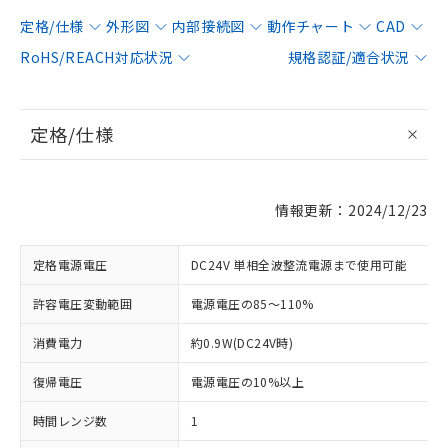
定格/仕様
外形図
内部接続図
動作チャート
CAD
RoHS/REACH対応状況
規格認証/適合状況
定格/仕様
情報更新：2024/12/23
定格電源電圧
DC24V 単相全波整流電源まで使用可能
許容電圧変動範囲
電源電圧の85～110%
消費電力
約0.9W(DC24V時)
復帰電圧
電源電圧の10%以上
時間レンジ数
1