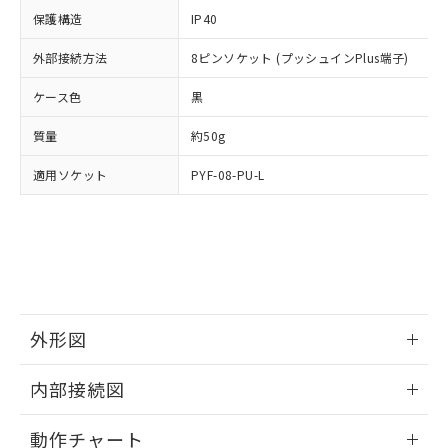
イソブチル) : 1000ppm、 BBP(フタル酸ブチルベンジ
△
一定数には満たないが在庫あり
いよう必要な手段を講じます。
ムロン制御機器販売店・当社販売員に
(DIBP) 1000ppm以下
ル) : 1000ppm、
保護構造
IP40
当社は貴社製品を、核兵器、ミサイ
但し、RoHS指令で産業用監視および制御機器に対する
DEHP(フタル酸ビス(2-エチルヘキシル)) : 1000ppm
ご相談ください。
適用除外項目は除く。
ル、化学兵器、生物兵器またはその他
－
在庫なし(最新の在庫状況につ
オムロン制御機器販売店や当社販売拠
外部接続方法
8ピンソケット (プッシュインPlus端子)
フタル酸エステル類の４物質については閾値を超える意
武器並びにこれらの製造装置等に一切
いては、お客様のお取引先、ま
図的な使用がないことを確認しています。
点は「
販売ネットワーク
」をご確認
※2 環境保護使用期限
使用いたしません。
たはお客様担当のオムロン制御
ケース色
ください。
黒
当社は、貴社製品を第三者に販売する
機器販売店・当社販売員にご確
在庫状況および標準価格結果を当社の
※2 対応予定月
「ｅ」：有害物質（10物質）のすべてが基
場合は、上記1、2および3の内容を当
質量
認ください)
約50g
事前の承諾なく第三者に漏洩または開
準値以下であることを示します。
該第三者に通知します。また当社は、
示しないようお願いします。
部品在庫の切り替え状況などにより、予定
「10」：通常の使用状況下において有害物
適用ソケット
販売先および販売に係わる関係者が違
PYF-08-PU-L
マイパーツ機能（部品リスト作成サー
空
受注生産機種、また在庫状況の
月が前後することがあります。
質が外部に漏えいし、環境に深刻な影響を
法に輸出するおそれがある場合は、取
ビス）をご利用いただくには、I-Web
白
情報を公開していない機種
及ぼさない年数を意味します。
り引きをいたしません。
メンバーズにご登録されている必要が
「－」：未確認です。当社販売部門へお問
あります。
い合わせください。
お客様が当ウェブサイト上で当社にご
※3 非含有証明書ダウンロード
登録された部品リストについて、当社
および当社の共同利用者が、当社の製
下記の非含有証明書をダウンロードするこ
品・サービスに関するお客様との取
外形図
とができます。
合意する
キャンセル
引・商談に必要な範囲で利用すること
をご了承ください。
情報更新：2024/12/23
EU RoHS指令（10物質）の非含有証明書
内部接続図
※当社の共同利用者とは、
"個人情報
51物質の非含有証明書（当社基準）
の共同利用に関して"
の「1.共同利
外形図
情報更新：2024/12/23
※本証明書は発行日時点で非含有を証明す
用者の範囲」に記載されている法人を
動作チャート
るもので、過去に遡って非含有を証明する