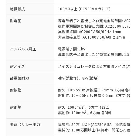
対応予定：EU RoHS指令（10物質）の非含
ご利用条件
絶縁抵抗
100MΩ以上 (DC500Vメガにて)
有に対応した製品に切り替える予定のある
商品です。
耐電圧
導電部端子と露出した非充電金属部間: AC2000V
対応予定なし：EU RoHS指令（10物質）の
操作電源回路と制御出力間: AC2000V 50/60Hz
以下の条件をお読みいただき、同意のうえ
非含有に非対応の商品で、対応品を出す予
異極接点間: AC2000V 50/60Hz 1min
ご利用ください。
定はありません。
非連続接点間: AC1000V 50/60Hz 1min
調査・確認中：EU RoHS指令（10物質）の
本サービスは、当社制御機器事業取扱
※1 中国RoHS○×表
非含有の対応状況を調査中または確認中の
インパルス電圧
電源端子間: 1kV
商品の当社在庫状況および標準価格
商品です。
導電部端子と露出した非充電金属部間: 1.5kV
(税抜)を提供させていただくもので
「○」：最大均質材料含有率が中国RoHSの
非該当品：ライセンス料など無形物で、有
す。
基準値以下であることを示します。
耐ノイズ
ノイズシミュレータによる方形波ノイズ(パルス幅 10
害物質有無と関係のない商品です。
当社制御機器事業取扱商品の中には、
「×」：最大均質材料含有率が中国RoHSの
仕入先様の事情により、非含有部品として
本サービスの対象外となる商品もある
静電気耐力
4kV(誤動作)、8kV(破壊)
基準値を超えていることを示します。
いたものが、含有品と判明した場合などや
当社は、これら貴社製品のうち、外国
ことをご了承ください。
「－」：未確認です。当社販売部門へお問
むを得ず変更することがあります。
為替および外国貿易法に定める商品
在庫状況および標準価格照会結果は、
耐振動
耐久: 10～55Hz 片振幅 0.75mm 3方向 各1h
い合わせください。
（以下｢規制貨物等」という）を輸出
記載している更新日時点での社内デー
誤動作: 10～55Hz 片振幅 0.5mm 3方向 各10
*EU RoHS指令（10物質）：
または国外への提供する場合は、日本
記
タに基づき作成されるものであり、閲
説明
鉛(Pb) 1000ppm以下、 水銀(Hg) 1000ppm以下、 カド
*中国RoHS10物質の基準値 (GB/T26572)：
国政府の輸出許可(または役務取引許
2
耐衝撃
耐久: 1000m/s
、6方向 各3回
号
覧された時点での実際の在庫および標
ミウム(Cd) 100ppm以下、
Pb(鉛) :1000ppm、 Hg(水銀) : 1000ppm、 Cd(カドミウ
2
可)を取得するなどの必要な手続きを
誤動作: 100m/s
、6方向 各3回
六価クロム(Cr(Ⅵ)) 1000ppm以下、ポリ臭化ビフェニル
ム) : 100ppm、
準価格とは異なる場合があることをご
類(PBB) 1000ppm以下、ポリ臭化ジフェニルエーテル類
Cr(Ⅵ)(六価クロム) : 1000ppm、 PBBs(ポリ臭化ビフェ
とります。
了承ください。
(PBDE) 1000ppm以下、フタル酸ビス(2-エチルヘキシ
○
一定数以上の在庫あり
ニル類) : 1000ppm、 PBDEs(ポリ臭化ジフェニルエーテ
寿命（リレー出力）
電気的: 50万回以上(AC250V 5A、抵抗負荷
当社は規制貨物を破棄する場合は、完
ル) (DEHP)(別名：DOP) 1000ppm以下、フタル酸ブチ
正式な納期状況および標準価格はお客
ル類) : 1000ppm、
機械的: 1000万回以上(無負荷、開閉ひん度180
ルベンジル（BBP） 1000ppm以下、フタル酸ジブチル
全に破砕するなど、違法に輸出されな
DBP(フタル酸ジブチル) : 1000ppm、 DIBP(フタル酸ジ
様のお取引先、またはお客様担当のオ
（DBP） 1000ppm以下、フタル酸ジイソブチル