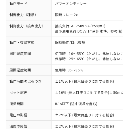
動作モード
パワーオンディレー
制御出力（種類）
限時リレー 2c
制御出力（接点出力）
抵抗負荷: AC250V 5A (cosφ=1)
最小適用負荷 DC5V 1mA (P水準、参考値)
動作・復帰方式
限時動作/自己復帰
周囲温度範囲
使用時: -10～55℃（ただし、氷結しないこと
保存時: -25～65℃（ただし、氷結しないこと
周囲湿度範囲
使用時: 35～85%
動作時間のばらつき
±1%以下 (最大目盛りに対する割合)
セット誤差
±10% (最大目盛りに対する割合)±50ms以
※1 対応状況
復帰時間
0.1s以下 (途中復帰を含む)
対応済み：EU RoHS指令（10物質）の
電圧の影響
±2%以下 (最大目盛りに対する割合)
非含有に対応した製品が提供可能な商品で
す。
温度の影響
±2%以下 (最大目盛りに対する割合)