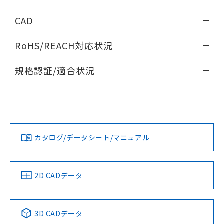
指します。
ものではありません。
内部接続図
情報更新：2024/12/23
CAD
また、RoHS指令のフタル酸エステル類４
物質の対応では、対応完了までの期間は出
動作チャート
ログイン/会員登録いただくと、CADデータをダウンロー
荷製品に未対応品が混在することから備考
RoHS/REACH対応状況
ドすることができます。
欄に対応日を記載しておりました。
既に当社にて対応品への在庫切替を完了
情報更新：2026/7/29
規格認証/適合状況
していることから、特段のことがない限
り、2022年1月12日より割愛しておりま
ログイン/会員登録
EU RoHS
注意事項・凡例
UL認証
す。
CSA認証
CEマーキング
Yes
Yes
Yes
対応状況
対応予定月
※1
※2
ダウンロードデータをご利用いただく前に、以下を必ずお読
みください。
カタログ/データシート/マニュアル
対応済み
ソフトウェアの使用条件
LR型式承認
DNV型式承認
BV型式承認
KR型式承
（イギリス
（ノルウェー
（フランス
（韓国
船舶規格）
船舶規格）
船舶規格）
船舶規格
中国 RoHS
注意事項・凡例
2D CADデータ
Yes
No
No
No
中国 RoHS表
※1 ※2
3D CADデータ