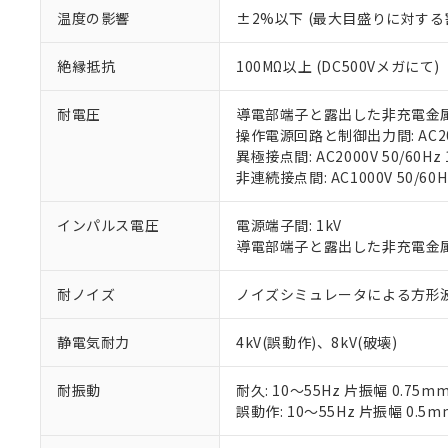
記
説明
六価クロム(Cr(Ⅵ)) 1
温度の影響
±2%以下 (最大目盛りに対する
当社制御機器
などの必要な
フタル酸ビス(2-エチルヘ
号
*中国RoHS10物質の基準値 
ル（DBP） 1000ppm
在庫状況およ
当社は規制貨
Pb(鉛) :1000ppm、 Hg
但し、RoHS指令で産
のであり、閲
ます。
Cr(Ⅵ)(六価クロム) : 
絶縁抵抗
100MΩ以上 (DC500Vメガにて)
フタル酸エステル類の４
○
一定数以
DBP(フタル酸ジブチル) :
い。
当社は貴社製
DEHP(フタル酸ビス(2-エ
正式な納期状
置等に一切使
耐電圧
導電部端子と露出した非充電金属部間:
当社販売員に
※2 対応予定月
△
一定数に
当社は、貴社
操作電源回路と制御出力間: AC2000
オムロン制御
また当社は、
※2 環境保護使
異極接点間: AC2000V 50/60Hz 
在庫状況およ
部品在庫の切り替
たしません。
－
在庫なし
非連続接点間: AC1000V 50/60H
す。
「ｅ」：有害物質
機器販売
マイパーツ機
「10」：通常の
インパルス電圧
電源端子間: 1kV
ている必要が
味します。
空
受注生産
導電部端子と露出した非充電金属部間
お客様が当ウ
※3 非含有証明
「－」：未確認で
白
が、当社の製
さい。
下記の非含有証明
耐ノイズ
ノイズシミュレータによる方形波ノイズ
※当社の共同
いる法人を指
EU RoHS指令（
静電気耐力
4kV(誤動作)、8kV(破壊)
51物質の非含有証
※本証明書は発行
耐振動
耐久: 10～55Hz 片振幅 0.75m
また、RoHS指
誤動作: 10～55Hz 片振幅 0.5m
混在することから
既に当社にて対応