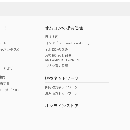
ート
オムロンの提供価値
目指す姿
ポート
コンセプト「i-Automation!」
ジャパンデスク
オムロンの強み
お客様との共創拠点
AUTOMATION CENTER
DIBP
BBP
DEHP
環境保護
技術を磨く現場
・セミナ
状況ページへ
使用期限
検索ください
案内
販売ネットワーク
講する
O
O
O
10
国内販売ネットワーク
ス一覧（PDF）
海外販売ネットワーク
オンラインストア
状況ページへ