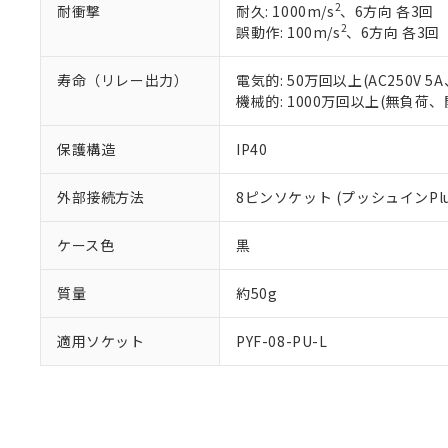
2
耐衝撃
耐久: 1000m/s
、6方向 各3回
り割愛しておりま
2
誤動作: 100m/s
、6方向 各3回
寿命（リレー出力）
電気的: 50万回以上(AC250V
機械的: 1000万回以上(無負荷、
保護構造
IP40
外部接続方法
8ピンソケット (プッシュインPlu
ケース色
黒
質量
約50g
適用ソケット
PYF-08-PU-L