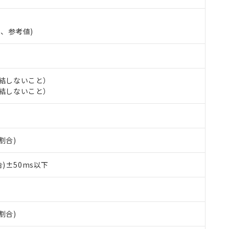
準、参考値)
氷結しないこと）
氷結しないこと）
 RoHS指令（10物質）の非含有に対応した製品が提供可能な商品です
割合)
oHS指令（10物質）の非含有に対応した製品に切り替える予定のある
 RoHS指令（10物質）の非含有に非対応の商品で、対応品を出す予
 RoHS指令（10物質）の非含有の対応状況を調査中または確認中の
)±50ms以下
ンス料など無形物で、有害物質有無と関係のない商品です。
○×表
より、非含有部品としていたものが、含有品と判明した場合などやむ
みいただき、同意のうえご利用ください。
材料含有率が中国RoHSの基準値以下であることを示します。
材料含有率が中国RoHSの基準値を超えていることを示します。
割合)
、当社制御機器事業取扱商品の当社在庫状況および標準価格(税抜)
ら貴社製品のうち、外国為替および外国貿易法に定める商品（以下｢
質）：
す。当社販売部門へお問い合わせください。
 水銀(Hg) 1000ppm以下、 カドミウム(Cd) 100ppm以下、
たは国外への提供する場合は、日本国政府の輸出許可(または役務取