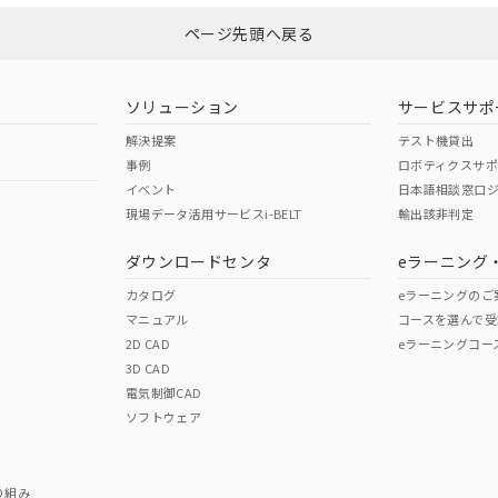
ページ先頭へ戻る
ダウンロードはこちら
型式承認
NK型式承認
ABS型式承認
韓国
（日本
（アメリカ
ソリューション
サービスサポ
舶規格）
船舶規格）
船舶規格）
解決提案
テスト機貸出
事例
ロボティクスサ
No
No
イベント
日本語相談窓口
現場データ活用サービスi-BELT
輸出該非判定
I)
PBBs
PBDEs
DBP
ダウンロードセンタ
eラーニング
この製品の規格認証/適合
その他の認証はこちらのページからご
カタログ
eラーニングのご
マニュアル
コースを選んで受
O
O
O
2D CAD
eラーニングコー
3D CAD
電気制御CAD
在庫等で未対応品が混在する可能性があります。
ソフトウェア
問い合わせください。
この製品のRoHS/REACH対応
り組み