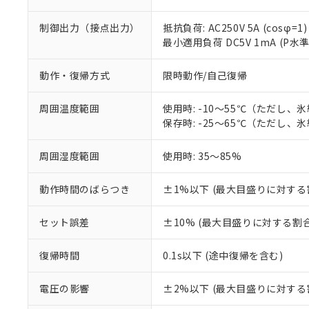
制御出力（接点出力）
抵抗負荷: AC250V 5A (cosφ=1)
最小適用負荷 DC5V 1mA (P水
動作・復帰方式
限時動作/自己復帰
周囲温度範囲
使用時: -10～55℃（ただし、
保存時: -25～65℃（ただし、
※1 対応状況
周囲湿度範囲
使用時: 35～85%
対応済み：EU
動作時間のばらつき
±1%以下 (最大目盛りに対する
対応予定：EU R
対応予定なし：EU
調査・確認中：EU
セット誤差
±10% (最大目盛りに対する割合
ご利用条件
非該当品：ライセ
※1 中国RoHS
仕入先様の事情に
復帰時間
0.1s以下 (途中復帰を含む)
があります。
以下の条件をお読
「○」：最大均質
「×」：最大均質
電圧の影響
±2%以下 (最大目盛りに対する
本サービスは
当社は、これ
*EU RoHS指令（10物
「－」：未確認で
鉛(Pb) 1000ppm以下、
くものです。
う）を輸出ま