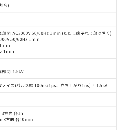
000ppm以下、ポリ臭化ビフェニル類(PBB) 1000ppm以下、ポリ臭化ジフェニルエーテル類(P
割合)
事業取扱商品の中には、本サービスの対象外となる商品もあること
手続きをとります。
キシル) (DEHP)(別名：DOP) 1000ppm以下、フタル酸ブチルベンジル（BBP） 100
(GB/T26572)：
以下、フタル酸ジイソブチル (DIBP) 1000ppm以下
び標準価格照会結果は、記載している更新日時点での社内データに
物を破棄する場合は、完全に破砕するなど、違法に輸出されないよ
(水銀) : 1000ppm、 Cd(カドミウム) : 100ppm、
業用監視および制御機器に対する適用除外項目は除く。
覧された時点での実際の在庫および標準価格とは異なる場合がある
1000ppm、 PBBs(ポリ臭化ビフェニル類) : 1000ppm、 PBDEs(ポリ臭化ジフェニルエーテル類
物質については閾値を超える意図的な使用がないことを確認しています。
上の在庫あり
 1000ppm、 DIBP(フタル酸ジイソブチル) : 1000ppm、 BBP(フタル酸ブチルベンジル) :
品を、核兵器、ミサイル、化学兵器、生物兵器またはその他武器並
チルヘキシル)) : 1000ppm
況および標準価格はお客様のお取引先、またはお客様担当のオムロ
用いたしません。
 AC2000V 50/60Hz 1min (ただし端子ねじ部は除く)
ご相談ください。
は満たないが在庫あり
製品を第三者に販売する場合は、上記1、2および3の内容を当該第
V 50/60Hz 1min
機器販売店や当社販売拠点は「
販売ネットワーク
」をご確認くだ
販売先および販売に係わる関係者が違法に輸出するおそれがある場
用期限
1min
び標準価格結果を当社の事前の承諾なく第三者に漏洩または開示し
え状況などにより、予定月が前後することがあります。
(最新の在庫状況については、お客様のお取引先、またはお客様担当
z 1min
（10物質）のすべてが基準値以下であることを示します。
店・当社販売員にご確認ください)
能（部品リスト作成サービス）をご利用いただくには、I-Webメン
使用状況下において有害物質が外部に漏えいし、環境に深刻な影響を
あります。
機種、また在庫状況の情報を公開していない機種
: 1.5kV
ェブサイト上で当社にご登録された部品リストについて、当社およ
書ダウンロード
す。当社販売部門へお問い合わせください。
品・サービスに関するお客様との取引・商談に必要な範囲で利用す
合意する
キャンセル
書をダウンロードすることができます。
(パルス幅 100ns/1µs、立ち上がり1ns) ±1.5kV
利用者とは、
"個人情報の共同利用に関して"
の「1.共同利用者の
します。
10物質）の非含有証明書
明書（当社基準）
日時点で非含有を証明するもので、過去に遡って非含有を証明するも
m 3方向 各1h
令のフタル酸エステル類４物質の対応では、対応完了までの期間は出
m 3方向 各10min
備考欄に対応日を記載しておりました。
品への在庫切替を完了していることから、特段のことがない限り、20