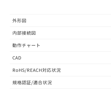
外形図
内部接続図
外形図
動作チャート
内部接続図
CAD
動作チャート
ログイン/会員登録いただくと、CADデータをダウンロ
RoHS/REACH対応状況
規格認証/適合状況
EU RoHS
注意事項・凡例
UL認証
CSA認証
CEマーキング
ダウンロードデータをご利用いただく前に、以下を必ずお読
Yes
Yes
Yes
対応状況
対応予定月
※1
※2
ソフトウェアの使用条件