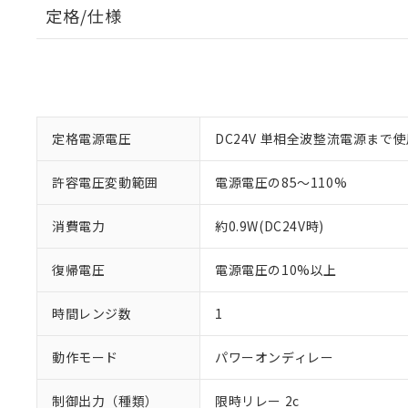
定格/仕様
定格電源電圧
DC24V 単相全波整流電源まで
許容電圧変動範囲
電源電圧の85～110%
消費電力
約0.9W(DC24V時)
復帰電圧
電源電圧の10%以上
時間レンジ数
1
動作モード
パワーオンディレー
制御出力（種類）
限時リレー 2c