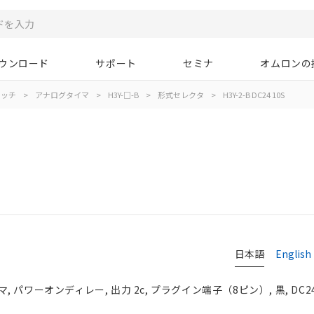
ウンロード
サポート
セミナ
オムロンの
イッチ
>
アナログタイマ
>
H3Y-□-B
>
形式セレクタ
>
H3Y-2-B DC24 10S
日本語
English
パワーオンディレー, 出力 2c, プラグイン端子（8ピン）, 黒, DC24