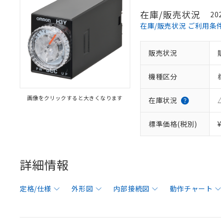
在庫/販売状況
20
在庫/販売状況 ご利用条
販売状況
機種区分
画像をクリックすると大きくなります
在庫状況
標準価格(税別)
詳細情報
定格/仕様
外形図
内部接続図
動作チャート