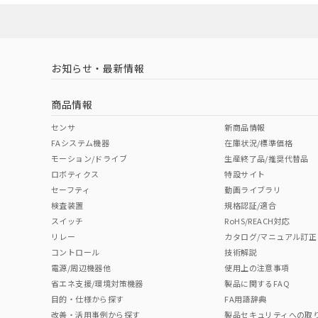
対応済み
LR型式承認
DNV型式承認
BV型式承認
KR
（イギリス
（ノルウェー
（フランス
（
お知らせ・最新情報
中国 RoHS
注意事項・凡例
船舶規格）
船舶規格）
船舶規格）
船
商品情報
Yes
No
No
No
中国 RoHS表
※1 ※2
センサ
新商品情報
FAシステム機器
在庫状況/標準価格
Pb
Hg
Cd
Cr(V
モーション/ドライブ
生産終了品/推奨代替品
ロボティクス
特設サイト
セーフティ
動画ライブラリ
検査装置
規格認証/適合
X
O
O
O
スイッチ
RoHS/REACH対応
リレー
カタログ/マニュアル訂正
コントロール
技術解説
"対応済み"や非含有の記載がされた商品であっても、流通
電源/周辺機器他
使用上の注意事項
非含有品が必要な際は、弊社営業部門もしくは販売店へお
省エネ支援/環境対策機器
製品に関するFAQ
目的・仕様から探す
FA用語辞典
改善・活用事例から探す
製品セキュリティへの取