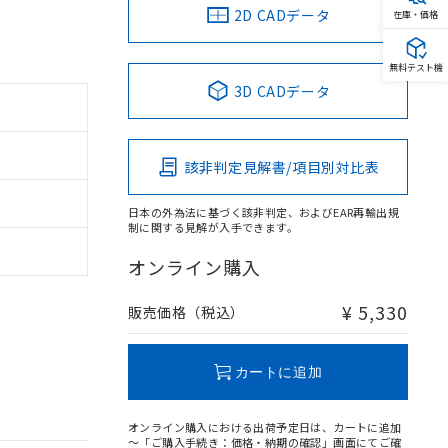
2D CADデータ
在庫・価格
無料テスト機
3D CADデータ
該非判定見解書/項目別対比表
日本の外為法に基づく該非判定、およびEAR再輸出規
制に関する見解が入手できます。
オンライン購入
¥ 5,330
販売価格（税込）
カートに追加
オンライン購入における出荷予定日は、カートに追加
～「ご購入手続き：価格・納期の確認」画面にてご確