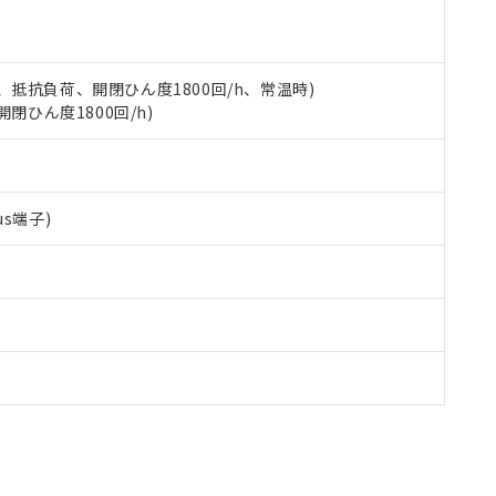
す。
 5A、抵抗負荷、開閉ひん度1800回/h、常温時)
開閉ひん度1800回/h)
s端子)