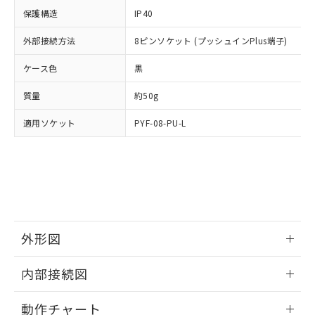
イソブチル) : 1000ppm、 BBP(フタル酸ブチルベンジ
△
一定数には満たないが在庫あり
いよう必要な手段を講じます。
ムロン制御機器販売店・当社販売員に
(DIBP) 1000ppm以下
ル) : 1000ppm、
保護構造
IP40
当社は貴社製品を、核兵器、ミサイ
但し、RoHS指令で産業用監視および制御機器に対する
DEHP(フタル酸ビス(2-エチルヘキシル)) : 1000ppm
ご相談ください。
適用除外項目は除く。
ル、化学兵器、生物兵器またはその他
－
在庫なし(最新の在庫状況につ
オムロン制御機器販売店や当社販売拠
外部接続方法
8ピンソケット (プッシュインPlus端子)
フタル酸エステル類の４物質については閾値を超える意
武器並びにこれらの製造装置等に一切
いては、お客様のお取引先、ま
図的な使用がないことを確認しています。
点は「
販売ネットワーク
」をご確認
※2 環境保護使用期限
使用いたしません。
たはお客様担当のオムロン制御
ケース色
ください。
黒
当社は、貴社製品を第三者に販売する
機器販売店・当社販売員にご確
在庫状況および標準価格結果を当社の
※2 対応予定月
「ｅ」：有害物質（10物質）のすべてが基
場合は、上記1、2および3の内容を当
質量
認ください)
約50g
事前の承諾なく第三者に漏洩または開
準値以下であることを示します。
該第三者に通知します。また当社は、
示しないようお願いします。
部品在庫の切り替え状況などにより、予定
「10」：通常の使用状況下において有害物
適用ソケット
販売先および販売に係わる関係者が違
PYF-08-PU-L
マイパーツ機能（部品リスト作成サー
空
受注生産機種、また在庫状況の
月が前後することがあります。
質が外部に漏えいし、環境に深刻な影響を
法に輸出するおそれがある場合は、取
ビス）をご利用いただくには、I-Web
白
情報を公開していない機種
及ぼさない年数を意味します。
り引きをいたしません。
メンバーズにご登録されている必要が
「－」：未確認です。当社販売部門へお問
あります。
い合わせください。
お客様が当ウェブサイト上で当社にご
※3 非含有証明書ダウンロード
登録された部品リストについて、当社
および当社の共同利用者が、当社の製
下記の非含有証明書をダウンロードするこ
品・サービスに関するお客様との取
外形図
とができます。
合意する
キャンセル
引・商談に必要な範囲で利用すること
をご了承ください。
情報更新：2024/12/23
EU RoHS指令（10物質）の非含有証明書
内部接続図
※当社の共同利用者とは、
"個人情報
51物質の非含有証明書（当社基準）
の共同利用に関して"
の「1.共同利
外形図
情報更新：2024/12/23
※本証明書は発行日時点で非含有を証明す
用者の範囲」に記載されている法人を
動作チャート
るもので、過去に遡って非含有を証明する