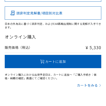
この製品の規格認証/適合状況ページへ
Pb
Hg
Cd
Cr(VI)
その他の認証はこちらのページからご検索ください
該非判定見解書/項目別対比表
X
O
O
O
日本の外為法に基づく該非判定、およびEAR再輸出規制に関する見解が入手でき
ます。
"対応済み"や非含有の記載がされた商品であっても、流通
在庫等で未対応品が混在する可能性があります。
オンライン購入
非含有品が必要な際は、弊社営業部門もしくは販売店へお
問い合わせください。
¥ 5,330
販売価格（税込）
この製品のRoHS/REACH対応状況ページへ
カートに追加
オンライン購入における出荷予定日は、カートに追加～「ご購入手続き：価
格・納期の確認」画面にてご確認ください。
カートをみる