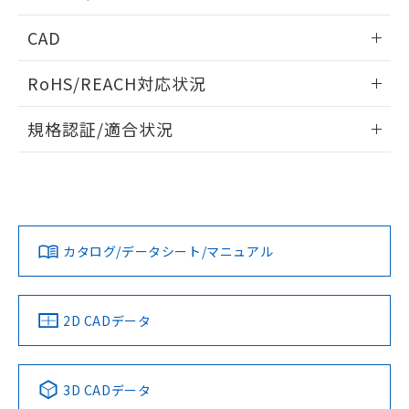
指します。
ものではありません。
内部接続図
情報更新：2024/12/23
CAD
また、RoHS指令のフタル酸エステル類４
物質の対応では、対応完了までの期間は出
動作チャート
ログイン/会員登録いただくと、CADデータをダウンロー
荷製品に未対応品が混在することから備考
RoHS/REACH対応状況
ドすることができます。
欄に対応日を記載しておりました。
既に当社にて対応品への在庫切替を完了
情報更新：2026/7/29
規格認証/適合状況
していることから、特段のことがない限
り、2022年1月12日より割愛しておりま
ログイン/会員登録
EU RoHS
注意事項・凡例
UL認証
す。
CSA認証
CEマーキング
Yes
Yes
Yes
対応状況
対応予定月
※1
※2
ダウンロードデータをご利用いただく前に、以下を必ずお読
みください。
カタログ/データシート/マニュアル
対応済み
ソフトウェアの使用条件
LR型式承認
DNV型式承認
BV型式承認
KR型式承
（イギリス
（ノルウェー
（フランス
（韓国
船舶規格）
船舶規格）
船舶規格）
船舶規格
中国 RoHS
注意事項・凡例
2D CADデータ
Yes
No
No
No
中国 RoHS表
※1 ※2
3D CADデータ