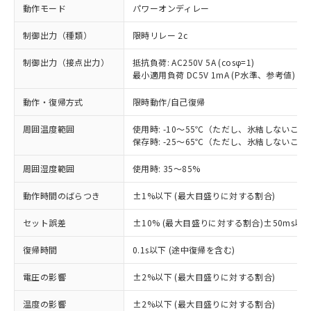
動作モード
パワーオンディレー
制御出力（種類）
限時リレー 2c
制御出力（接点出力）
抵抗負荷: AC250V 5A (cosφ=1)
最小適用負荷 DC5V 1mA (P水準、参考値)
動作・復帰方式
限時動作/自己復帰
周囲温度範囲
使用時: -10～55℃（ただし、氷結しないこと
保存時: -25～65℃（ただし、氷結しないこと
周囲湿度範囲
使用時: 35～85%
動作時間のばらつき
±1%以下 (最大目盛りに対する割合)
セット誤差
±10% (最大目盛りに対する割合)±50ms以
※1 対応状況
復帰時間
0.1s以下 (途中復帰を含む)
対応済み：EU RoHS指令（10物質）の
電圧の影響
±2%以下 (最大目盛りに対する割合)
非含有に対応した製品が提供可能な商品で
す。
温度の影響
±2%以下 (最大目盛りに対する割合)