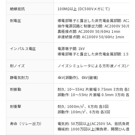
対応予定：EU RoHS指令（10物質）の非含
ご利用条件
絶縁抵抗
100MΩ以上 (DC500Vメガにて)
有に対応した製品に切り替える予定のある
商品です。
耐電圧
導電部端子と露出した非充電金属部間: AC2000V
対応予定なし：EU RoHS指令（10物質）の
操作電源回路と制御出力間: AC2000V 50/60Hz
以下の条件をお読みいただき、同意のうえ
非含有に非対応の商品で、対応品を出す予
異極接点間: AC2000V 50/60Hz 1min
ご利用ください。
定はありません。
非連続接点間: AC1000V 50/60Hz 1min
調査・確認中：EU RoHS指令（10物質）の
本サービスは、当社制御機器事業取扱
※1 中国RoHS○×表
非含有の対応状況を調査中または確認中の
インパルス電圧
電源端子間: 1kV
商品の当社在庫状況および標準価格
商品です。
導電部端子と露出した非充電金属部間: 1.5kV
(税抜)を提供させていただくもので
「○」：最大均質材料含有率が中国RoHSの
非該当品：ライセンス料など無形物で、有
す。
基準値以下であることを示します。
耐ノイズ
ノイズシミュレータによる方形波ノイズ(パルス幅 10
害物質有無と関係のない商品です。
当社制御機器事業取扱商品の中には、
「×」：最大均質材料含有率が中国RoHSの
仕入先様の事情により、非含有部品として
本サービスの対象外となる商品もある
静電気耐力
4kV(誤動作)、8kV(破壊)
基準値を超えていることを示します。
いたものが、含有品と判明した場合などや
当社は、これら貴社製品のうち、外国
ことをご了承ください。
「－」：未確認です。当社販売部門へお問
むを得ず変更することがあります。
為替および外国貿易法に定める商品
在庫状況および標準価格照会結果は、
耐振動
耐久: 10～55Hz 片振幅 0.75mm 3方向 各1h
い合わせください。
（以下｢規制貨物等」という）を輸出
記載している更新日時点での社内デー
誤動作: 10～55Hz 片振幅 0.5mm 3方向 各10
*EU RoHS指令（10物質）：
または国外への提供する場合は、日本
記
タに基づき作成されるものであり、閲
説明
鉛(Pb) 1000ppm以下、 水銀(Hg) 1000ppm以下、 カド
*中国RoHS10物質の基準値 (GB/T26572)：
国政府の輸出許可(または役務取引許
2
耐衝撃
耐久: 1000m/s
、6方向 各3回
号
覧された時点での実際の在庫および標
ミウム(Cd) 100ppm以下、
Pb(鉛) :1000ppm、 Hg(水銀) : 1000ppm、 Cd(カドミウ
2
可)を取得するなどの必要な手続きを
誤動作: 100m/s
、6方向 各3回
六価クロム(Cr(Ⅵ)) 1000ppm以下、ポリ臭化ビフェニル
ム) : 100ppm、
準価格とは異なる場合があることをご
類(PBB) 1000ppm以下、ポリ臭化ジフェニルエーテル類
Cr(Ⅵ)(六価クロム) : 1000ppm、 PBBs(ポリ臭化ビフェ
とります。
了承ください。
(PBDE) 1000ppm以下、フタル酸ビス(2-エチルヘキシ
○
一定数以上の在庫あり
ニル類) : 1000ppm、 PBDEs(ポリ臭化ジフェニルエーテ
寿命（リレー出力）
電気的: 50万回以上(AC250V 5A、抵抗負荷
当社は規制貨物を破棄する場合は、完
ル) (DEHP)(別名：DOP) 1000ppm以下、フタル酸ブチ
正式な納期状況および標準価格はお客
ル類) : 1000ppm、
機械的: 1000万回以上(無負荷、開閉ひん度180
ルベンジル（BBP） 1000ppm以下、フタル酸ジブチル
全に破砕するなど、違法に輸出されな
DBP(フタル酸ジブチル) : 1000ppm、 DIBP(フタル酸ジ
様のお取引先、またはお客様担当のオ
（DBP） 1000ppm以下、フタル酸ジイソブチル