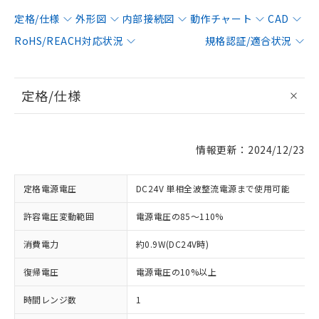
定格/仕様
外形図
内部接続図
動作チャート
CAD
RoHS/REACH対応状況
規格認証/適合状況
定格/仕様
情報更新：2024/12/23
定格電源電圧
DC24V 単相全波整流電源まで使用可能
許容電圧変動範囲
電源電圧の85～110%
消費電力
約0.9W(DC24V時)
復帰電圧
電源電圧の10%以上
時間レンジ数
1