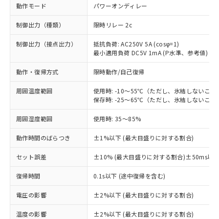
動作モード
パワーオンディレー
制御出力（種類）
限時リレー 2c
制御出力（接点出力）
抵抗負荷: AC250V 5A (cosφ=1)
最小適用負荷 DC5V 1mA (P水準、参考値)
動作・復帰方式
限時動作/自己復帰
周囲温度範囲
使用時: -10～55℃（ただし、氷結しないこと
保存時: -25～65℃（ただし、氷結しないこと
周囲湿度範囲
使用時: 35～85%
動作時間のばらつき
±1%以下 (最大目盛りに対する割合)
セット誤差
±10% (最大目盛りに対する割合)±50ms以
※1 対応状況
復帰時間
0.1s以下 (途中復帰を含む)
対応済み：EU RoHS指令（10物質）の
電圧の影響
±2%以下 (最大目盛りに対する割合)
非含有に対応した製品が提供可能な商品で
す。
温度の影響
±2%以下 (最大目盛りに対する割合)