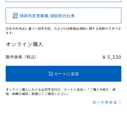
この製品の規格認証/適合状況ページへ
Pb
Hg
Cd
Cr(VI)
その他の認証はこちらのページからご検索ください
該非判定見解書/項目別対比表
X
O
O
O
日本の外為法に基づく該非判定、およびEAR再輸出規制に関する見解が入手でき
ます。
"対応済み"や非含有の記載がされた商品であっても、流通
在庫等で未対応品が混在する可能性があります。
オンライン購入
非含有品が必要な際は、弊社営業部門もしくは販売店へお
問い合わせください。
¥ 5,330
販売価格（税込）
この製品のRoHS/REACH対応状況ページへ
カートに追加
オンライン購入における出荷予定日は、カートに追加～「ご購入手続き：価
格・納期の確認」画面にてご確認ください。
カートをみる