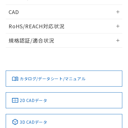
指します。
ものではありません。
内部接続図
情報更新：2024/12/23
CAD
また、RoHS指令のフタル酸エステル類４
物質の対応では、対応完了までの期間は出
動作チャート
ログイン/会員登録いただくと、CADデータをダウンロー
荷製品に未対応品が混在することから備考
RoHS/REACH対応状況
ドすることができます。
欄に対応日を記載しておりました。
既に当社にて対応品への在庫切替を完了
情報更新：2026/7/29
規格認証/適合状況
していることから、特段のことがない限
り、2022年1月12日より割愛しておりま
ログイン/会員登録
EU RoHS
注意事項・凡例
UL認証
す。
CSA認証
CEマーキング
Yes
Yes
Yes
対応状況
対応予定月
※1
※2
ダウンロードデータをご利用いただく前に、以下を必ずお読
みください。
カタログ/データシート/マニュアル
対応済み
ソフトウェアの使用条件
LR型式承認
DNV型式承認
BV型式承認
KR型式承
（イギリス
（ノルウェー
（フランス
（韓国
船舶規格）
船舶規格）
船舶規格）
船舶規格
中国 RoHS
注意事項・凡例
2D CADデータ
Yes
No
No
No
中国 RoHS表
※1 ※2
3D CADデータ