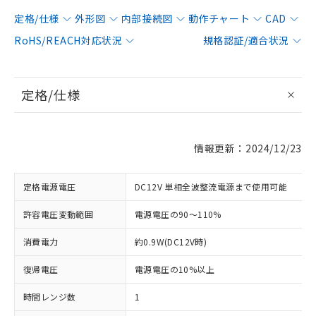
定格/仕様
外形図
内部接続図
動作チャート
CAD
RoHS/REACH対応状況
規格認証/適合状況
定格/仕様
情報更新：2024/12/23
定格電源電圧
DC12V 単相全波整流電源まで使用可能
許容電圧変動範囲
電源電圧の90～110%
消費電力
約0.9W(DC12V時)
復帰電圧
電源電圧の10%以上
時間レンジ数
1