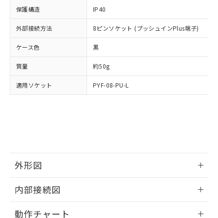
イソブチル) : 1000ppm、 BBP(フタル酸ブチルベンジ
△
一定数には満たないが在庫あり
いよう必要な手段を講じます。
ムロン制御機器販売店・当社販売員に
(DIBP) 1000ppm以下
ル) : 1000ppm、
保護構造
IP40
当社は貴社製品を、核兵器、ミサイ
但し、RoHS指令で産業用監視および制御機器に対する
DEHP(フタル酸ビス(2-エチルヘキシル)) : 1000ppm
ご相談ください。
適用除外項目は除く。
ル、化学兵器、生物兵器またはその他
－
在庫なし(最新の在庫状況につ
オムロン制御機器販売店や当社販売拠
外部接続方法
8ピンソケット (プッシュインPlus端子)
フタル酸エステル類の４物質については閾値を超える意
武器並びにこれらの製造装置等に一切
いては、お客様のお取引先、ま
図的な使用がないことを確認しています。
点は「
販売ネットワーク
」をご確認
※2 環境保護使用期限
使用いたしません。
たはお客様担当のオムロン制御
ケース色
ください。
黒
当社は、貴社製品を第三者に販売する
機器販売店・当社販売員にご確
在庫状況および標準価格結果を当社の
※2 対応予定月
「ｅ」：有害物質（10物質）のすべてが基
場合は、上記1、2および3の内容を当
質量
認ください)
約50g
事前の承諾なく第三者に漏洩または開
準値以下であることを示します。
該第三者に通知します。また当社は、
示しないようお願いします。
部品在庫の切り替え状況などにより、予定
「10」：通常の使用状況下において有害物
適用ソケット
販売先および販売に係わる関係者が違
PYF-08-PU-L
マイパーツ機能（部品リスト作成サー
空
受注生産機種、また在庫状況の
月が前後することがあります。
質が外部に漏えいし、環境に深刻な影響を
法に輸出するおそれがある場合は、取
ビス）をご利用いただくには、I-Web
白
情報を公開していない機種
及ぼさない年数を意味します。
り引きをいたしません。
メンバーズにご登録されている必要が
「－」：未確認です。当社販売部門へお問
あります。
い合わせください。
お客様が当ウェブサイト上で当社にご
※3 非含有証明書ダウンロード
登録された部品リストについて、当社
および当社の共同利用者が、当社の製
下記の非含有証明書をダウンロードするこ
品・サービスに関するお客様との取
外形図
とができます。
合意する
キャンセル
引・商談に必要な範囲で利用すること
をご了承ください。
情報更新：2024/12/23
EU RoHS指令（10物質）の非含有証明書
内部接続図
※当社の共同利用者とは、
"個人情報
51物質の非含有証明書（当社基準）
の共同利用に関して"
の「1.共同利
外形図
情報更新：2024/12/23
※本証明書は発行日時点で非含有を証明す
用者の範囲」に記載されている法人を
動作チャート
るもので、過去に遡って非含有を証明する