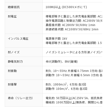
対応予定：EU RoHS指令（10物質）の非含
ご利用条件
絶縁抵抗
100MΩ以上 (DC500Vメガにて)
有に対応した製品に切り替える予定のある
商品です。
耐電圧
導電部端子と露出した非充電金属部間: AC2000V
対応予定なし：EU RoHS指令（10物質）の
操作電源回路と制御出力間: AC2000V 50/60Hz
以下の条件をお読みいただき、同意のうえ
非含有に非対応の商品で、対応品を出す予
異極接点間: AC2000V 50/60Hz 1min
ご利用ください。
定はありません。
非連続接点間: AC1000V 50/60Hz 1min
調査・確認中：EU RoHS指令（10物質）の
本サービスは、当社制御機器事業取扱
※1 中国RoHS○×表
非含有の対応状況を調査中または確認中の
インパルス電圧
電源端子間: 1kV
商品の当社在庫状況および標準価格
商品です。
導電部端子と露出した非充電金属部間: 1.5kV
(税抜)を提供させていただくもので
「○」：最大均質材料含有率が中国RoHSの
非該当品：ライセンス料など無形物で、有
す。
基準値以下であることを示します。
耐ノイズ
ノイズシミュレータによる方形波ノイズ(パルス幅 10
害物質有無と関係のない商品です。
当社制御機器事業取扱商品の中には、
「×」：最大均質材料含有率が中国RoHSの
仕入先様の事情により、非含有部品として
本サービスの対象外となる商品もある
静電気耐力
4kV(誤動作)、8kV(破壊)
基準値を超えていることを示します。
いたものが、含有品と判明した場合などや
当社は、これら貴社製品のうち、外国
ことをご了承ください。
「－」：未確認です。当社販売部門へお問
むを得ず変更することがあります。
為替および外国貿易法に定める商品
在庫状況および標準価格照会結果は、
耐振動
耐久: 10～55Hz 片振幅 0.75mm 3方向 各1h
い合わせください。
（以下｢規制貨物等」という）を輸出
記載している更新日時点での社内デー
誤動作: 10～55Hz 片振幅 0.5mm 3方向 各10
*EU RoHS指令（10物質）：
または国外への提供する場合は、日本
記
タに基づき作成されるものであり、閲
説明
鉛(Pb) 1000ppm以下、 水銀(Hg) 1000ppm以下、 カド
*中国RoHS10物質の基準値 (GB/T26572)：
国政府の輸出許可(または役務取引許
2
耐衝撃
耐久: 1000m/s
、6方向 各3回
号
覧された時点での実際の在庫および標
ミウム(Cd) 100ppm以下、
Pb(鉛) :1000ppm、 Hg(水銀) : 1000ppm、 Cd(カドミウ
2
可)を取得するなどの必要な手続きを
誤動作: 100m/s
、6方向 各3回
六価クロム(Cr(Ⅵ)) 1000ppm以下、ポリ臭化ビフェニル
ム) : 100ppm、
準価格とは異なる場合があることをご
類(PBB) 1000ppm以下、ポリ臭化ジフェニルエーテル類
Cr(Ⅵ)(六価クロム) : 1000ppm、 PBBs(ポリ臭化ビフェ
とります。
了承ください。
(PBDE) 1000ppm以下、フタル酸ビス(2-エチルヘキシ
○
一定数以上の在庫あり
ニル類) : 1000ppm、 PBDEs(ポリ臭化ジフェニルエーテ
寿命（リレー出力）
電気的: 50万回以上(AC250V 5A、抵抗負荷
当社は規制貨物を破棄する場合は、完
ル) (DEHP)(別名：DOP) 1000ppm以下、フタル酸ブチ
正式な納期状況および標準価格はお客
ル類) : 1000ppm、
機械的: 1000万回以上(無負荷、開閉ひん度180
ルベンジル（BBP） 1000ppm以下、フタル酸ジブチル
全に破砕するなど、違法に輸出されな
DBP(フタル酸ジブチル) : 1000ppm、 DIBP(フタル酸ジ
様のお取引先、またはお客様担当のオ
（DBP） 1000ppm以下、フタル酸ジイソブチル