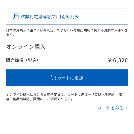
この製品の規格認証/適合状況ページへ
Pb
Hg
Cd
Cr(VI)
その他の認証はこちらのページからご検索ください
該非判定見解書/項目別対比表
X
O
O
O
日本の外為法に基づく該非判定、およびEAR再輸出規制に関する見解が入手でき
ます。
"対応済み"や非含有の記載がされた商品であっても、流通
在庫等で未対応品が混在する可能性があります。
オンライン購入
非含有品が必要な際は、弊社営業部門もしくは販売店へお
問い合わせください。
¥ 6,320
販売価格（税込）
この製品のRoHS/REACH対応状況ページへ
カートに追加
オンライン購入における出荷予定日は、カートに追加～「ご購入手続き：価
格・納期の確認」画面にてご確認ください。
カートをみる