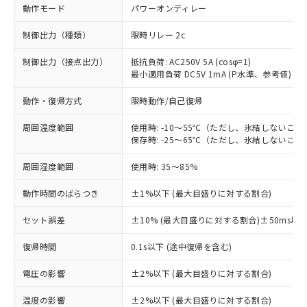
動作モード
パワーオンディレー
制御出力（種類）
限時リレー 2c
制御出力（接点出力）
抵抗負荷: AC250V 5A (cosφ=1)
最小適用負荷 DC5V 1mA (P水準、参考値)
動作・復帰方式
限時動作/自己復帰
周囲温度範囲
使用時: -10～55℃（ただし、氷結しないこと
保存時: -25～65℃（ただし、氷結しないこと
周囲湿度範囲
使用時: 35～85%
動作時間のばらつき
±1%以下 (最大目盛りに対する割合)
セット誤差
±10% (最大目盛りに対する割合)±50ms以
※1 対応状況
復帰時間
0.1s以下 (途中復帰を含む)
対応済み：EU RoHS指令（10物質）の
電圧の影響
±2%以下 (最大目盛りに対する割合)
非含有に対応した製品が提供可能な商品で
す。
温度の影響
±2%以下 (最大目盛りに対する割合)