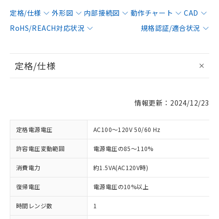
定格/仕様
外形図
内部接続図
動作チャート
CAD
RoHS/REACH対応状況
規格認証/適合状況
定格/仕様
情報更新：2024/12/23
定格電源電圧
AC100～120V 50/60 Hz
許容電圧変動範囲
電源電圧の85～110%
消費電力
約1.5VA(AC120V時)
復帰電圧
電源電圧の10%以上
時間レンジ数
1