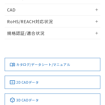
指します。
ものではありません。
内部接続図
情報更新：2024/12/23
CAD
また、RoHS指令のフタル酸エステル類４
物質の対応では、対応完了までの期間は出
動作チャート
ログイン/会員登録いただくと、CADデータをダウンロー
荷製品に未対応品が混在することから備考
RoHS/REACH対応状況
ドすることができます。
欄に対応日を記載しておりました。
既に当社にて対応品への在庫切替を完了
情報更新：2026/7/29
規格認証/適合状況
していることから、特段のことがない限
り、2022年1月12日より割愛しておりま
ログイン/会員登録
EU RoHS
注意事項・凡例
UL認証
す。
CSA認証
CEマーキング
Yes
Yes
Yes
対応状況
対応予定月
※1
※2
ダウンロードデータをご利用いただく前に、以下を必ずお読
みください。
カタログ/データシート/マニュアル
対応済み
ソフトウェアの使用条件
LR型式承認
DNV型式承認
BV型式承認
KR型式承
（イギリス
（ノルウェー
（フランス
（韓国
船舶規格）
船舶規格）
船舶規格）
船舶規格
中国 RoHS
注意事項・凡例
2D CADデータ
Yes
No
No
No
中国 RoHS表
※1 ※2
3D CADデータ