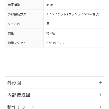
イソブチル) : 1000ppm、 BBP(フタル酸ブチルベンジ
△
一定数には満たないが在庫あり
いよう必要な手段を講じます。
ムロン制御機器販売店・当社販売員に
(DIBP) 1000ppm以下
ル) : 1000ppm、
保護構造
IP40
当社は貴社製品を、核兵器、ミサイ
但し、RoHS指令で産業用監視および制御機器に対する
DEHP(フタル酸ビス(2-エチルヘキシル)) : 1000ppm
ご相談ください。
適用除外項目は除く。
ル、化学兵器、生物兵器またはその他
－
在庫なし(最新の在庫状況につ
オムロン制御機器販売店や当社販売拠
外部接続方法
8ピンソケット (プッシュインPlus端子)
フタル酸エステル類の４物質については閾値を超える意
武器並びにこれらの製造装置等に一切
いては、お客様のお取引先、ま
図的な使用がないことを確認しています。
点は「
販売ネットワーク
」をご確認
※2 環境保護使用期限
使用いたしません。
たはお客様担当のオムロン制御
ケース色
ください。
黒
当社は、貴社製品を第三者に販売する
機器販売店・当社販売員にご確
在庫状況および標準価格結果を当社の
※2 対応予定月
「ｅ」：有害物質（10物質）のすべてが基
場合は、上記1、2および3の内容を当
質量
認ください)
約50g
事前の承諾なく第三者に漏洩または開
準値以下であることを示します。
該第三者に通知します。また当社は、
示しないようお願いします。
部品在庫の切り替え状況などにより、予定
「10」：通常の使用状況下において有害物
適用ソケット
販売先および販売に係わる関係者が違
PYF-08-PU-L
マイパーツ機能（部品リスト作成サー
空
受注生産機種、また在庫状況の
月が前後することがあります。
質が外部に漏えいし、環境に深刻な影響を
法に輸出するおそれがある場合は、取
ビス）をご利用いただくには、I-Web
白
情報を公開していない機種
及ぼさない年数を意味します。
り引きをいたしません。
メンバーズにご登録されている必要が
「－」：未確認です。当社販売部門へお問
あります。
い合わせください。
お客様が当ウェブサイト上で当社にご
※3 非含有証明書ダウンロード
登録された部品リストについて、当社
および当社の共同利用者が、当社の製
下記の非含有証明書をダウンロードするこ
品・サービスに関するお客様との取
外形図
とができます。
合意する
キャンセル
引・商談に必要な範囲で利用すること
をご了承ください。
情報更新：2024/12/23
EU RoHS指令（10物質）の非含有証明書
内部接続図
※当社の共同利用者とは、
"個人情報
51物質の非含有証明書（当社基準）
の共同利用に関して"
の「1.共同利
外形図
情報更新：2024/12/23
※本証明書は発行日時点で非含有を証明す
用者の範囲」に記載されている法人を
動作チャート
るもので、過去に遡って非含有を証明する