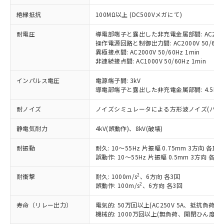
対応予定：EU RoHS指令（10物質）の非含
ご利用条件
絶縁抵抗
100MΩ以上 (DC500Vメガにて)
有に対応した製品に切り替える予定のある
商品です。
耐電圧
導電部端子と露出した非充電金属部間: AC2000V
対応予定なし：EU RoHS指令（10物質）の
操作電源回路と制御出力間: AC2000V 50/60Hz
以下の条件をお読みいただき、同意のうえ
非含有に非対応の商品で、対応品を出す予
異極接点間: AC2000V 50/60Hz 1min
ご利用ください。
定はありません。
非連続接点間: AC1000V 50/60Hz 1min
調査・確認中：EU RoHS指令（10物質）の
本サービスは、当社制御機器事業取扱
※1 中国RoHS○×表
非含有の対応状況を調査中または確認中の
インパルス電圧
電源端子間: 3kV
商品の当社在庫状況および標準価格
商品です。
導電部端子と露出した非充電金属部間: 4.5kV
(税抜)を提供させていただくもので
「○」：最大均質材料含有率が中国RoHSの
非該当品：ライセンス料など無形物で、有
す。
基準値以下であることを示します。
耐ノイズ
ノイズシミュレータによる方形波ノイズ(パルス幅 10
害物質有無と関係のない商品です。
当社制御機器事業取扱商品の中には、
「×」：最大均質材料含有率が中国RoHSの
仕入先様の事情により、非含有部品として
本サービスの対象外となる商品もある
静電気耐力
4kV(誤動作)、8kV(破壊)
基準値を超えていることを示します。
いたものが、含有品と判明した場合などや
当社は、これら貴社製品のうち、外国
ことをご了承ください。
「－」：未確認です。当社販売部門へお問
むを得ず変更することがあります。
為替および外国貿易法に定める商品
在庫状況および標準価格照会結果は、
耐振動
耐久: 10～55Hz 片振幅 0.75mm 3方向 各1h
い合わせください。
（以下｢規制貨物等」という）を輸出
記載している更新日時点での社内デー
誤動作: 10～55Hz 片振幅 0.5mm 3方向 各10
*EU RoHS指令（10物質）：
または国外への提供する場合は、日本
記
タに基づき作成されるものであり、閲
説明
鉛(Pb) 1000ppm以下、 水銀(Hg) 1000ppm以下、 カド
*中国RoHS10物質の基準値 (GB/T26572)：
国政府の輸出許可(または役務取引許
2
耐衝撃
耐久: 1000m/s
、6方向 各3回
号
覧された時点での実際の在庫および標
ミウム(Cd) 100ppm以下、
Pb(鉛) :1000ppm、 Hg(水銀) : 1000ppm、 Cd(カドミウ
2
可)を取得するなどの必要な手続きを
誤動作: 100m/s
、6方向 各3回
六価クロム(Cr(Ⅵ)) 1000ppm以下、ポリ臭化ビフェニル
ム) : 100ppm、
準価格とは異なる場合があることをご
類(PBB) 1000ppm以下、ポリ臭化ジフェニルエーテル類
Cr(Ⅵ)(六価クロム) : 1000ppm、 PBBs(ポリ臭化ビフェ
とります。
了承ください。
(PBDE) 1000ppm以下、フタル酸ビス(2-エチルヘキシ
○
一定数以上の在庫あり
ニル類) : 1000ppm、 PBDEs(ポリ臭化ジフェニルエーテ
寿命（リレー出力）
電気的: 50万回以上(AC250V 5A、抵抗負荷
当社は規制貨物を破棄する場合は、完
ル) (DEHP)(別名：DOP) 1000ppm以下、フタル酸ブチ
正式な納期状況および標準価格はお客
ル類) : 1000ppm、
機械的: 1000万回以上(無負荷、開閉ひん度180
ルベンジル（BBP） 1000ppm以下、フタル酸ジブチル
全に破砕するなど、違法に輸出されな
DBP(フタル酸ジブチル) : 1000ppm、 DIBP(フタル酸ジ
様のお取引先、またはお客様担当のオ
（DBP） 1000ppm以下、フタル酸ジイソブチル