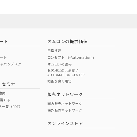
ート
オムロンの提供価値
目指す姿
ポート
コンセプト「i-Automation!」
ジャパンデスク
オムロンの強み
お客様との共創拠点
AUTOMATION CENTER
DIBP
BBP
DEHP
環境保護
技術を磨く現場
・セミナ
状況ページへ
使用期限
検索ください
案内
販売ネットワーク
講する
O
O
O
10
国内販売ネットワーク
ス一覧（PDF）
海外販売ネットワーク
オンラインストア