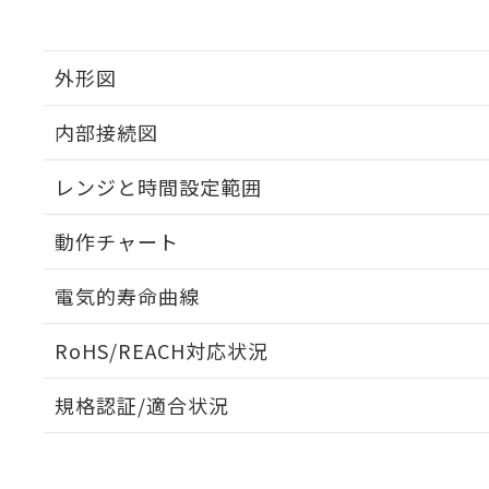
外形図
内部接続図
外形図
レンジと時間設定範囲
内部接続図
動作チャート
レンジと時間設定範囲
電気的寿命曲線
動作チャート
RoHS/REACH対応状況
電気的寿命曲線
規格認証/適合状況
EU RoHS
注意事項・凡例
UL認証
CSA認証
CEマーキング