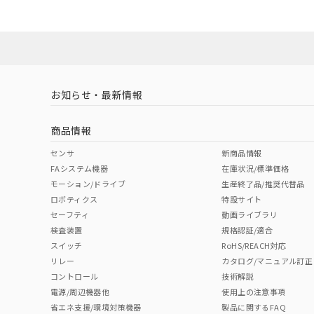
Yes
Yes
Yes
対応状況
対応予定月
※1
※2
対応済み
LR型式承認
DNV型式承認
BV型式承認
KR
（イギリス
（ノルウェー
（フランス
（
お知らせ・最新情報
中国 RoHS
注意事項・凡例
船舶規格）
船舶規格）
船舶規格）
船
商品情報
Yes
No
No
No
中国 RoHS表
※1 ※2
センサ
新商品情報
FAシステム機器
在庫状況/標準価格
Pb
Hg
Cd
Cr(V
モーション/ドライブ
生産終了品/推奨代替品
ロボティクス
特設サイト
セーフティ
動画ライブラリ
検査装置
規格認証/適合
X
O
O
O
スイッチ
RoHS/REACH対応
リレー
カタログ/マニュアル訂正
コントロール
技術解説
"対応済み"や非含有の記載がされた商品であっても、流通
電源/周辺機器他
使用上の注意事項
非含有品が必要な際は、弊社営業部門もしくは販売店へお
省エネ支援/環境対策機器
製品に関するFAQ