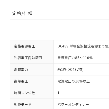
定格/仕様
定格電源電圧
DC48V 単相全波整流電源まで
許容電圧変動範囲
電源電圧の85～110%
消費電力
約1W(DC48V時)
復帰電圧
電源電圧の10%以上
時間レンジ数
1
動作モード
パワーオンディレー