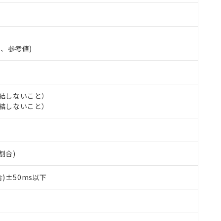
準、参考値)
氷結しないこと）
氷結しないこと）
 RoHS指令（10物質）の非含有に対応した製品が提供可能な商品です
oHS指令（10物質）の非含有に対応した製品に切り替える予定のある
割合)
 RoHS指令（10物質）の非含有に非対応の商品で、対応品を出す予
 RoHS指令（10物質）の非含有の対応状況を調査中または確認中の
)±50ms以下
ンス料など無形物で、有害物質有無と関係のない商品です。
○×表
より、非含有部品としていたものが、含有品と判明した場合などやむ
みいただき、同意のうえご利用ください。
材料含有率が中国RoHSの基準値以下であることを示します。
材料含有率が中国RoHSの基準値を超えていることを示します。
、当社制御機器事業取扱商品の当社在庫状況および標準価格(税抜)
ら貴社製品のうち、外国為替および外国貿易法に定める商品（以下｢
質）：