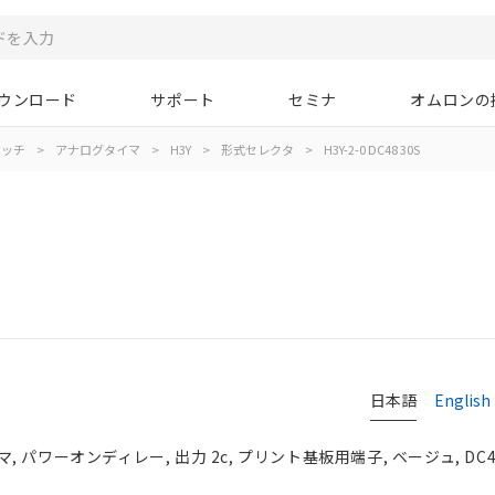
ウンロード
サポート
セミナ
オムロンの
イッチ
>
アナログタイマ
>
H3Y
>
形式セレクタ
>
H3Y-2-0 DC48 30S
日本語
English
パワーオンディレー, 出力 2c, プリント基板用端子, ベージュ, DC4