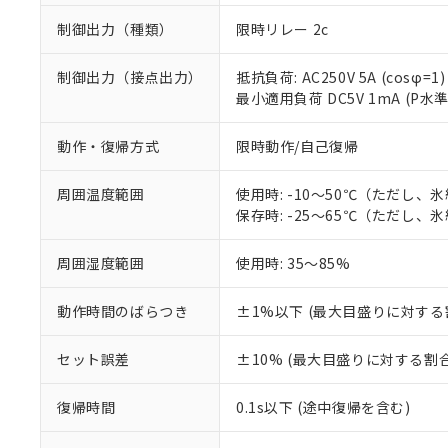
制御出力（種類）
限時リレー 2c
制御出力（接点出力）
抵抗負荷: AC250V 5A (cosφ=1)
最小適用負荷 DC5V 1mA (P水
動作・復帰方式
限時動作/自己復帰
周囲温度範囲
使用時: -10～50℃（ただし、
保存時: -25～65℃（ただし、
※1 対応状況
周囲湿度範囲
使用時: 35～85%
対応済み：EU
対応予定：EU R
動作時間のばらつき
±1%以下 (最大目盛りに対する
対応予定なし：EU
調査・確認中：EU
ご利用条件
セット誤差
±10% (最大目盛りに対する割合
非該当品：ライセ
※1 中国RoHS
仕入先様の事情に
があります。
以下の条件をお読
復帰時間
0.1s以下 (途中復帰を含む)
「○」：最大均質
「×」：最大均質
本サービスは
当社は、これ
*EU RoHS指令（10物