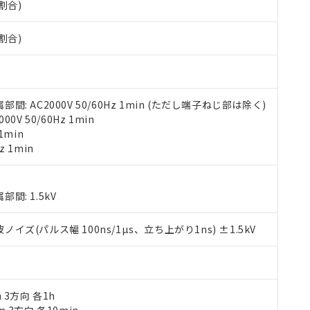
割合)
す。当社販売部門へお問い合わせください。
 水銀(Hg) 1000ppm以下、 カドミウム(Cd) 100ppm以下、
たは国外への提供する場合は、日本国政府の輸出許可(または役務取
000ppm以下、ポリ臭化ビフェニル類(PBB) 1000ppm以下、ポリ臭化ジフェニルエーテル類(P
事業取扱商品の中には、本サービスの対象外となる商品もあること
手続きをとります。
キシル) (DEHP)(別名：DOP) 1000ppm以下、フタル酸ブチルベンジル（BBP） 100
(GB/T26572)：
割合)
以下、フタル酸ジイソブチル (DIBP) 1000ppm以下
び標準価格照会結果は、記載している更新日時点での社内データに
物を破棄する場合は、完全に破砕するなど、違法に輸出されないよ
(水銀) : 1000ppm、 Cd(カドミウム) : 100ppm、
業用監視および制御機器に対する適用除外項目は除く。
覧された時点での実際の在庫および標準価格とは異なる場合がある
1000ppm、 PBBs(ポリ臭化ビフェニル類) : 1000ppm、 PBDEs(ポリ臭化ジフェニルエーテル類
物質については閾値を超える意図的な使用がないことを確認しています。
上の在庫あり
 1000ppm、 DIBP(フタル酸ジイソブチル) : 1000ppm、 BBP(フタル酸ブチルベンジル) :
品を、核兵器、ミサイル、化学兵器、生物兵器またはその他武器並
チルヘキシル)) : 1000ppm
況および標準価格はお客様のお取引先、またはお客様担当のオムロ
用いたしません。
ご相談ください。
は満たないが在庫あり
製品を第三者に販売する場合は、上記1、2および3の内容を当該第
 AC2000V 50/60Hz 1min (ただし端子ねじ部は除く)
機器販売店や当社販売拠点は「
販売ネットワーク
」をご確認くだ
販売先および販売に係わる関係者が違法に輸出するおそれがある場
用期限
V 50/60Hz 1min
び標準価格結果を当社の事前の承諾なく第三者に漏洩または開示し
え状況などにより、予定月が前後することがあります。
(最新の在庫状況については、お客様のお取引先、またはお客様担当
1min
（10物質）のすべてが基準値以下であることを示します。
店・当社販売員にご確認ください)
z 1min
能（部品リスト作成サービス）をご利用いただくには、I-Webメン
使用状況下において有害物質が外部に漏えいし、環境に深刻な影響を
あります。
機種、また在庫状況の情報を公開していない機種
ェブサイト上で当社にご登録された部品リストについて、当社およ
書ダウンロード
す。当社販売部門へお問い合わせください。
: 1.5kV
品・サービスに関するお客様との取引・商談に必要な範囲で利用す
合意する
キャンセル
書をダウンロードすることができます。
(パルス幅 100ns/1µs、立ち上がり1ns) ±1.5kV
利用者とは、
"個人情報の共同利用に関して"
の「1.共同利用者の
します。
10物質）の非含有証明書
明書（当社基準）
日時点で非含有を証明するもので、過去に遡って非含有を証明するも
令のフタル酸エステル類４物質の対応では、対応完了までの期間は出
m 3方向 各1h
備考欄に対応日を記載しておりました。