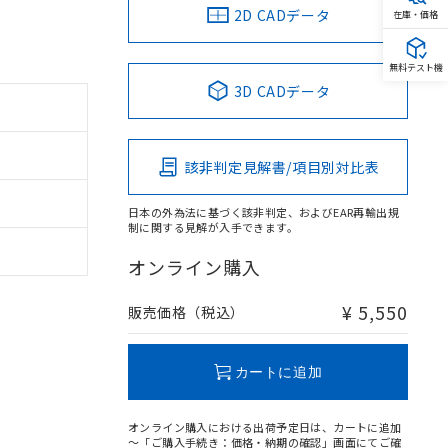
2D CADデータ
在庫・価格
無料テスト機
3D CADデータ
該非判定見解書/項目別対比表
日本の外為法に基づく該非判定、およびEAR再輸出規
制に関する見解が入手できます。
オンライン購入
¥ 5,550
販売価格（税込）
カートに追加
オンライン購入における出荷予定日は、カートに追加
～「ご購入手続き：価格・納期の確認」画面にてご確