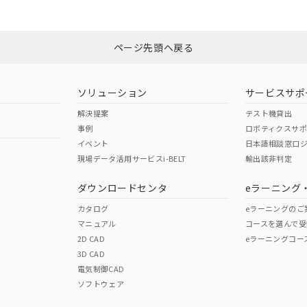
Yes
N/A
非含有証明書
※3
ページ先頭へ戻る
ダウンロードはこちら
型式承認
NK型式承認
ABS型式承認
韓国
（日本
（アメリカ
ソリューション
サービスサポ
舶規格）
船舶規格）
船舶規格）
解決提案
テスト機貸出
事例
ロボティクスサ
No
No
イベント
日本語相談窓口
現場データ活用サービスi-BELT
輸出該非判定
I)
PBBs
PBDEs
DBP
ダウンロードセンタ
eラーニング
この製品の規格認証/適合
その他の認証はこちらのページからご
カタログ
eラーニングのご
マニュアル
コースを選んで受
O
O
O
2D CAD
eラーニングコー
3D CAD
電気制御CAD
在庫等で未対応品が混在する可能性があります。
ソフトウェア
問い合わせください。