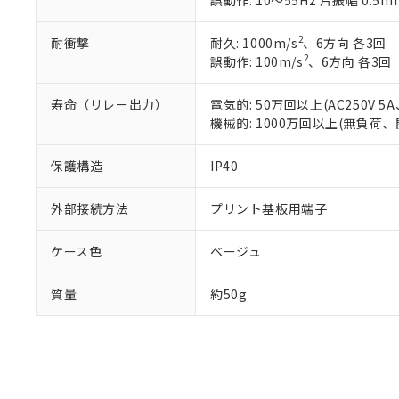
誤動作: 10～55Hz 片振幅 0.5m
既に当社にて対応
り割愛しておりま
2
耐衝撃
耐久: 1000m/s
、6方向 各3回
2
誤動作: 100m/s
、6方向 各3回
寿命（リレー出力）
電気的: 50万回以上(AC250V
機械的: 1000万回以上(無負荷、
保護構造
IP40
外部接続方法
プリント基板用端子
ケース色
ベージュ
質量
約50g