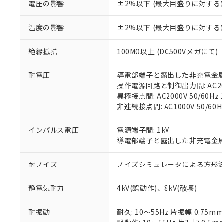
電圧の影響
±2%以下 (最大目盛りに対する
「－」：未確認で
鉛(Pb) 1000ppm以下、
くものです。
う）を輸出ま
記
説明
六価クロム(Cr(Ⅵ)) 1
当社制御機器
などの必要な
フタル酸ビス(2-エチルヘ
号
*中国RoHS10物質の基準値 
温度の影響
±2%以下 (最大目盛りに対する
ル（DBP） 1000ppm
在庫状況およ
当社は規制貨
Pb(鉛) :1000ppm、 Hg
但し、RoHS指令で産
のであり、閲
ます。
Cr(Ⅵ)(六価クロム) : 
フタル酸エステル類の４
○
一定数以
DBP(フタル酸ジブチル) :
い。
当社は貴社製
絶縁抵抗
100MΩ以上 (DC500Vメガにて)
DEHP(フタル酸ビス(2-エ
正式な納期状
置等に一切使
当社販売員に
※2 対応予定月
△
一定数に
当社は、貴社
耐電圧
導電部端子と露出した非充電金属部間:
オムロン制御
また当社は、
※2 環境保護使
操作電源回路と制御出力間: AC2000
在庫状況およ
部品在庫の切り替
たしません。
－
在庫なし
異極接点間: AC2000V 50/60Hz 
す。
「ｅ」：有害物質
機器販売
非連続接点間: AC1000V 50/60H
マイパーツ機
「10」：通常の
ている必要が
味します。
空
受注生産
インパルス電圧
電源端子間: 1kV
お客様が当ウ
※3 非含有証明
「－」：未確認で
白
導電部端子と露出した非充電金属部間
が、当社の製
さい。
下記の非含有証明
耐ノイズ
ノイズシミュレータによる方形波ノイズ
※当社の共同
いる法人を指
EU RoHS指令（
51物質の非含有証
静電気耐力
4kV(誤動作)、8kV(破壊)
※本証明書は発行
また、RoHS指
耐振動
耐久: 10～55Hz 片振幅 0.75m
混在することから