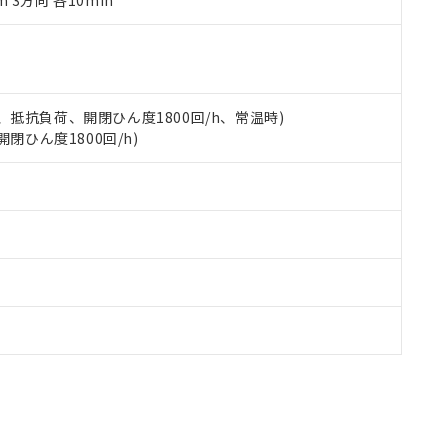
m 3方向 各10min
品への在庫切替を完了していることから、特段のことがない限り、20
す。
 5A、抵抗負荷、開閉ひん度1800回/h、常温時)
開閉ひん度1800回/h)