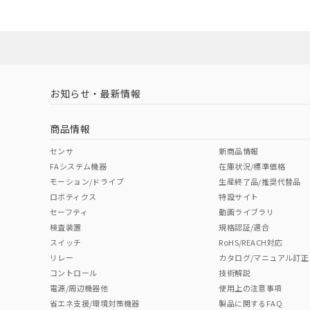
Yes
Yes
Yes
対応状況
対応予定月
※1
※2
対応済み
LR型式承認
DNV型式承認
BV型式承認
KR
（イギリス
（ノルウェー
（フランス
（
お知らせ・最新情報
中国 RoHS
注意事項・凡例
船舶規格）
船舶規格）
船舶規格）
船
商品情報
Yes
No
No
No
中国 RoHS表
※1 ※2
センサ
新商品情報
FAシステム機器
在庫状況/標準価格
Pb
Hg
Cd
Cr(V
モーション/ドライブ
生産終了品/推奨代替品
ロボティクス
特設サイト
セーフティ
動画ライブラリ
検査装置
規格認証/適合
X
O
O
O
スイッチ
RoHS/REACH対応
リレー
カタログ/マニュアル訂正
コントロール
技術解説
"対応済み"や非含有の記載がされた商品であっても、流通
電源/周辺機器他
使用上の注意事項
非含有品が必要な際は、弊社営業部門もしくは販売店へお
省エネ支援/環境対策機器
製品に関するFAQ