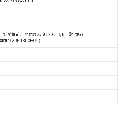
m 3方向 各10min
品への在庫切替を完了していることから、特段のことがない限り、20
す。
 5A、抵抗負荷、開閉ひん度1800回/h、常温時)
開閉ひん度1800回/h)