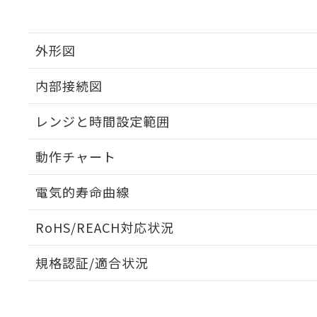
外形図
内部接続図
外形図
レンジと時間設定範囲
内部接続図
動作チャート
レンジと時間設定範囲
電気的寿命曲線
動作チャート
RoHS/REACH対応状況
電気的寿命曲線
規格認証/適合状況
EU RoHS
注意事項・凡例
UL認証
CSA認証
CEマーキング