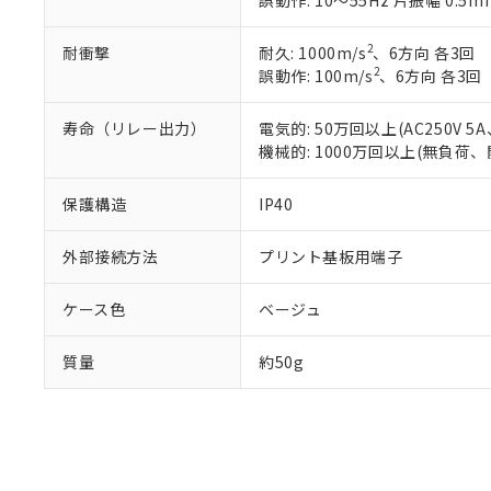
誤動作: 10～55Hz 片振幅 0.5m
既に当社にて対応
り割愛しておりま
2
耐衝撃
耐久: 1000m/s
、6方向 各3回
2
誤動作: 100m/s
、6方向 各3回
寿命（リレー出力）
電気的: 50万回以上(AC250V
機械的: 1000万回以上(無負荷、
保護構造
IP40
外部接続方法
プリント基板用端子
ケース色
ベージュ
質量
約50g