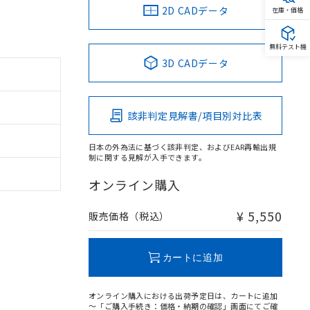
2D CADデータ
在庫・価格
無料テスト機
3D CADデータ
該非判定見解書/項目別対比表
日本の外為法に基づく該非判定、およびEAR再輸出規
制に関する見解が入手できます。
オンライン購入
¥ 5,550
販売価格（税込）
カートに追加
オンライン購入における出荷予定日は、カートに追加
～「ご購入手続き：価格・納期の確認」画面にてご確