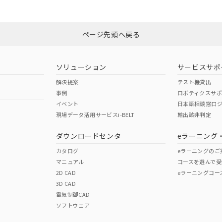
Yes
N/A
非含有証明書
※3
ページ先頭へ戻る
ダウンロードはこちら
型式承認
NK型式承認
ABS型式承認
韓国
（日本
（アメリカ
ソリューション
サービスサポ
舶規格）
船舶規格）
船舶規格）
解決提案
テスト機貸出
事例
ロボティクスサ
No
No
イベント
日本語相談窓口
現場データ活用サービスi-BELT
輸出該非判定
I)
PBBs
PBDEs
DBP
ダウンロードセンタ
eラーニング
この製品の規格認証/適合
その他の認証はこちらのページからご
カタログ
eラーニングのご
マニュアル
コースを選んで受
O
O
O
2D CAD
eラーニングコー
3D CAD
電気制御CAD
在庫等で未対応品が混在する可能性があります。
ソフトウェア
問い合わせください。