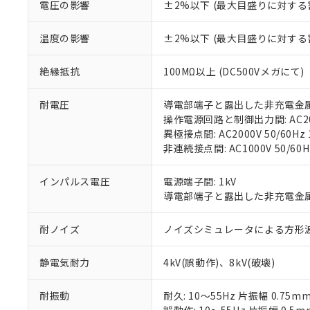
電圧の影響
±2%以下 (最大目盛りに対する
「－」：未確認で
鉛(Pb) 1000ppm以下、
くものです。
う）を輸出ま
記
説明
六価クロム(Cr(Ⅵ)) 1
当社制御機器
などの必要な
フタル酸ビス(2-エチルヘ
号
*中国RoHS10物質の基準値 
温度の影響
±2%以下 (最大目盛りに対する
ル（DBP） 1000ppm
在庫状況およ
当社は規制貨
Pb(鉛) :1000ppm、 Hg
但し、RoHS指令で産
のであり、閲
ます。
Cr(Ⅵ)(六価クロム) : 
フタル酸エステル類の４
○
一定数以
DBP(フタル酸ジブチル) :
い。
当社は貴社製
絶縁抵抗
100MΩ以上 (DC500Vメガにて)
DEHP(フタル酸ビス(2-エ
正式な納期状
置等に一切使
当社販売員に
※2 対応予定月
△
一定数に
当社は、貴社
耐電圧
導電部端子と露出した非充電金属部間:
オムロン制御
また当社は、
※2 環境保護使
操作電源回路と制御出力間: AC2000
在庫状況およ
部品在庫の切り替
たしません。
－
在庫なし
異極接点間: AC2000V 50/60Hz 
す。
「ｅ」：有害物質
機器販売
非連続接点間: AC1000V 50/60H
マイパーツ機
「10」：通常の
ている必要が
味します。
空
受注生産
インパルス電圧
電源端子間: 1kV
お客様が当ウ
※3 非含有証明
「－」：未確認で
白
導電部端子と露出した非充電金属部間
が、当社の製
さい。
下記の非含有証明
耐ノイズ
ノイズシミュレータによる方形波ノイズ
※当社の共同
いる法人を指
EU RoHS指令（
51物質の非含有証
静電気耐力
4kV(誤動作)、8kV(破壊)
※本証明書は発行
また、RoHS指
耐振動
耐久: 10～55Hz 片振幅 0.75m
混在することから