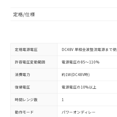
定格/仕様
定格電源電圧
DC48V 単相全波整流電源まで
許容電圧変動範囲
電源電圧の85～110%
消費電力
約1W(DC48V時)
復帰電圧
電源電圧の10%以上
時間レンジ数
1
動作モード
パワーオンディレー