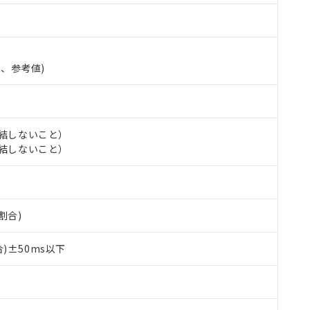
準、参考値)
氷結しないこと）
氷結しないこと）
 RoHS指令（10物質）の非含有に対応した製品が提供可能な商品です
oHS指令（10物質）の非含有に対応した製品に切り替える予定のある
割合)
 RoHS指令（10物質）の非含有に非対応の商品で、対応品を出す予
 RoHS指令（10物質）の非含有の対応状況を調査中または確認中の
)±50ms以下
ンス料など無形物で、有害物質有無と関係のない商品です。
○×表
より、非含有部品としていたものが、含有品と判明した場合などやむ
みいただき、同意のうえご利用ください。
材料含有率が中国RoHSの基準値以下であることを示します。
材料含有率が中国RoHSの基準値を超えていることを示します。
、当社制御機器事業取扱商品の当社在庫状況および標準価格(税抜)
ら貴社製品のうち、外国為替および外国貿易法に定める商品（以下｢
質）：