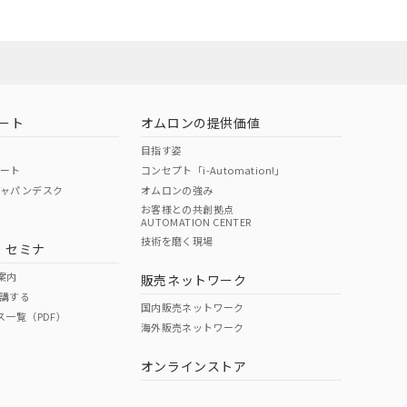
ート
オムロンの提供価値
目指す姿
ポート
コンセプト「i-Automation!」
ジャパンデスク
オムロンの強み
お客様との共創拠点
AUTOMATION CENTER
DIBP
BBP
DEHP
環境保護
技術を磨く現場
・セミナ
状況ページへ
使用期限
検索ください
案内
販売ネットワーク
講する
O
O
O
10
国内販売ネットワーク
ス一覧（PDF）
海外販売ネットワーク
オンラインストア