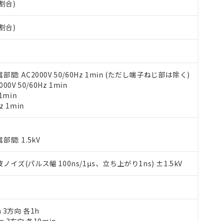
割合)
す。当社販売部門へお問い合わせください。
 水銀(Hg) 1000ppm以下、 カドミウム(Cd) 100ppm以下、
たは国外への提供する場合は、日本国政府の輸出許可(または役務取
000ppm以下、ポリ臭化ビフェニル類(PBB) 1000ppm以下、ポリ臭化ジフェニルエーテル類(P
事業取扱商品の中には、本サービスの対象外となる商品もあること
手続きをとります。
キシル) (DEHP)(別名：DOP) 1000ppm以下、フタル酸ブチルベンジル（BBP） 100
(GB/T26572)：
割合)
以下、フタル酸ジイソブチル (DIBP) 1000ppm以下
び標準価格照会結果は、記載している更新日時点での社内データに
物を破棄する場合は、完全に破砕するなど、違法に輸出されないよ
(水銀) : 1000ppm、 Cd(カドミウム) : 100ppm、
業用監視および制御機器に対する適用除外項目は除く。
覧された時点での実際の在庫および標準価格とは異なる場合がある
1000ppm、 PBBs(ポリ臭化ビフェニル類) : 1000ppm、 PBDEs(ポリ臭化ジフェニルエーテル類
物質については閾値を超える意図的な使用がないことを確認しています。
上の在庫あり
 1000ppm、 DIBP(フタル酸ジイソブチル) : 1000ppm、 BBP(フタル酸ブチルベンジル) :
品を、核兵器、ミサイル、化学兵器、生物兵器またはその他武器並
チルヘキシル)) : 1000ppm
況および標準価格はお客様のお取引先、またはお客様担当のオムロ
用いたしません。
ご相談ください。
は満たないが在庫あり
製品を第三者に販売する場合は、上記1、2および3の内容を当該第
 AC2000V 50/60Hz 1min (ただし端子ねじ部は除く)
機器販売店や当社販売拠点は「
販売ネットワーク
」をご確認くだ
販売先および販売に係わる関係者が違法に輸出するおそれがある場
用期限
V 50/60Hz 1min
び標準価格結果を当社の事前の承諾なく第三者に漏洩または開示し
え状況などにより、予定月が前後することがあります。
(最新の在庫状況については、お客様のお取引先、またはお客様担当
1min
（10物質）のすべてが基準値以下であることを示します。
店・当社販売員にご確認ください)
z 1min
能（部品リスト作成サービス）をご利用いただくには、I-Webメン
使用状況下において有害物質が外部に漏えいし、環境に深刻な影響を
あります。
機種、また在庫状況の情報を公開していない機種
ェブサイト上で当社にご登録された部品リストについて、当社およ
書ダウンロード
す。当社販売部門へお問い合わせください。
: 1.5kV
品・サービスに関するお客様との取引・商談に必要な範囲で利用す
合意する
キャンセル
書をダウンロードすることができます。
(パルス幅 100ns/1µs、立ち上がり1ns) ±1.5kV
利用者とは、
"個人情報の共同利用に関して"
の「1.共同利用者の
します。
10物質）の非含有証明書
明書（当社基準）
日時点で非含有を証明するもので、過去に遡って非含有を証明するも
令のフタル酸エステル類４物質の対応では、対応完了までの期間は出
m 3方向 各1h
備考欄に対応日を記載しておりました。