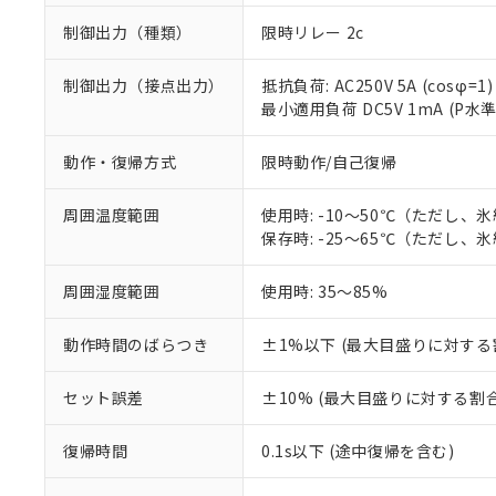
制御出力（種類）
限時リレー 2c
制御出力（接点出力）
抵抗負荷: AC250V 5A (cosφ=1)
最小適用負荷 DC5V 1mA (P水
動作・復帰方式
限時動作/自己復帰
周囲温度範囲
使用時: -10～50℃（ただし、
保存時: -25～65℃（ただし、
※1 対応状況
周囲湿度範囲
使用時: 35～85%
対応済み：EU
対応予定：EU R
動作時間のばらつき
±1%以下 (最大目盛りに対する
対応予定なし：EU
調査・確認中：EU
ご利用条件
セット誤差
±10% (最大目盛りに対する割合
非該当品：ライセ
※1 中国RoHS
仕入先様の事情に
があります。
以下の条件をお読
復帰時間
0.1s以下 (途中復帰を含む)
「○」：最大均質
「×」：最大均質
本サービスは
当社は、これ
*EU RoHS指令（10物