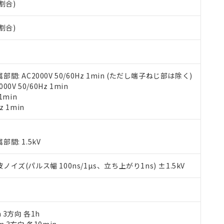
割合)
す。当社販売部門へお問い合わせください。
 水銀(Hg) 1000ppm以下、 カドミウム(Cd) 100ppm以下、
たは国外への提供する場合は、日本国政府の輸出許可(または役務取
000ppm以下、ポリ臭化ビフェニル類(PBB) 1000ppm以下、ポリ臭化ジフェニルエーテル類(P
事業取扱商品の中には、本サービスの対象外となる商品もあること
手続きをとります。
キシル) (DEHP)(別名：DOP) 1000ppm以下、フタル酸ブチルベンジル（BBP） 100
(GB/T26572)：
割合)
以下、フタル酸ジイソブチル (DIBP) 1000ppm以下
び標準価格照会結果は、記載している更新日時点での社内データに
物を破棄する場合は、完全に破砕するなど、違法に輸出されないよ
(水銀) : 1000ppm、 Cd(カドミウム) : 100ppm、
業用監視および制御機器に対する適用除外項目は除く。
覧された時点での実際の在庫および標準価格とは異なる場合がある
1000ppm、 PBBs(ポリ臭化ビフェニル類) : 1000ppm、 PBDEs(ポリ臭化ジフェニルエーテル類
物質については閾値を超える意図的な使用がないことを確認しています。
上の在庫あり
 1000ppm、 DIBP(フタル酸ジイソブチル) : 1000ppm、 BBP(フタル酸ブチルベンジル) :
品を、核兵器、ミサイル、化学兵器、生物兵器またはその他武器並
チルヘキシル)) : 1000ppm
況および標準価格はお客様のお取引先、またはお客様担当のオムロ
用いたしません。
ご相談ください。
は満たないが在庫あり
製品を第三者に販売する場合は、上記1、2および3の内容を当該第
 AC2000V 50/60Hz 1min (ただし端子ねじ部は除く)
機器販売店や当社販売拠点は「
販売ネットワーク
」をご確認くだ
販売先および販売に係わる関係者が違法に輸出するおそれがある場
用期限
V 50/60Hz 1min
び標準価格結果を当社の事前の承諾なく第三者に漏洩または開示し
え状況などにより、予定月が前後することがあります。
(最新の在庫状況については、お客様のお取引先、またはお客様担当
1min
（10物質）のすべてが基準値以下であることを示します。
店・当社販売員にご確認ください)
z 1min
能（部品リスト作成サービス）をご利用いただくには、I-Webメン
使用状況下において有害物質が外部に漏えいし、環境に深刻な影響を
あります。
機種、また在庫状況の情報を公開していない機種
ェブサイト上で当社にご登録された部品リストについて、当社およ
書ダウンロード
す。当社販売部門へお問い合わせください。
: 1.5kV
品・サービスに関するお客様との取引・商談に必要な範囲で利用す
合意する
キャンセル
書をダウンロードすることができます。
(パルス幅 100ns/1µs、立ち上がり1ns) ±1.5kV
利用者とは、
"個人情報の共同利用に関して"
の「1.共同利用者の
します。
10物質）の非含有証明書
明書（当社基準）
日時点で非含有を証明するもので、過去に遡って非含有を証明するも
令のフタル酸エステル類４物質の対応では、対応完了までの期間は出
m 3方向 各1h
備考欄に対応日を記載しておりました。