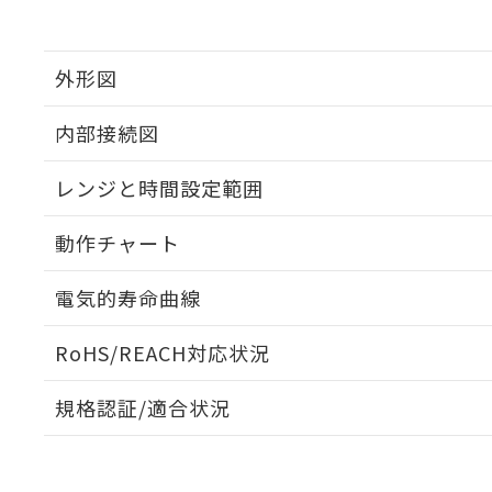
外形図
内部接続図
外形図
レンジと時間設定範囲
内部接続図
動作チャート
レンジと時間設定範囲
電気的寿命曲線
動作チャート
RoHS/REACH対応状況
電気的寿命曲線
規格認証/適合状況
EU RoHS
注意事項・凡例
UL認証
CSA認証
CEマーキング