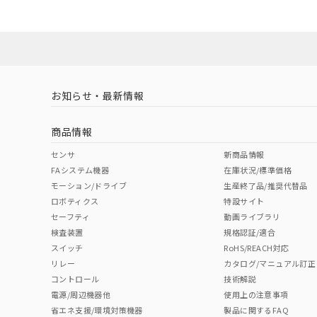
Yes
Yes
Yes
対応状況
対応予定月
※1
※2
対応済み
LR型式承認
DNV型式承認
BV型式承認
KR
（イギリス
（ノルウェー
（フランス
（
お知らせ・最新情報
中国 RoHS
注意事項・凡例
船舶規格）
船舶規格）
船舶規格）
船
商品情報
Yes
No
No
No
中国 RoHS表
※1 ※2
センサ
新商品情報
FAシステム機器
在庫状況/標準価格
Pb
Hg
Cd
Cr(V
モーション/ドライブ
生産終了品/推奨代替品
ロボティクス
特設サイト
セーフティ
動画ライブラリ
検査装置
規格認証/適合
X
O
O
O
スイッチ
RoHS/REACH対応
リレー
カタログ/マニュアル訂正
コントロール
技術解説
"対応済み"や非含有の記載がされた商品であっても、流通
電源/周辺機器他
使用上の注意事項
非含有品が必要な際は、弊社営業部門もしくは販売店へお
省エネ支援/環境対策機器
製品に関するFAQ