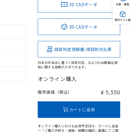
2D CADデータ
在庫・価格
無料テスト機
3D CADデータ
該非判定見解書/項目別対比表
日本の外為法に基づく該非判定、およびEAR再輸出規
制に関する見解が入手できます。
オンライン購入
¥ 5,550
販売価格（税込）
カートに追加
オンライン購入における出荷予定日は、カートに追加
～「ご購入手続き：価格・納期の確認」画面にてご確