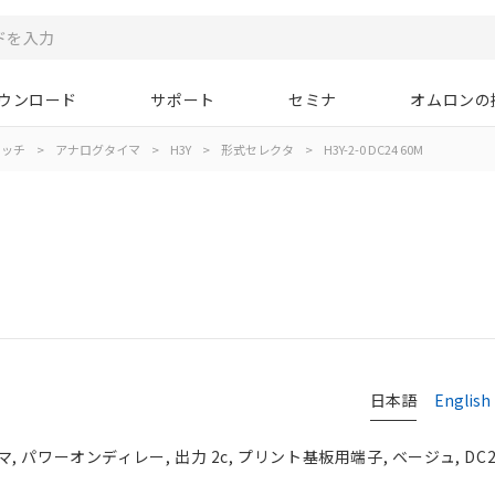
ウンロード
サポート
セミナ
オムロンの
イッチ
>
アナログタイマ
>
H3Y
>
形式セレクタ
>
H3Y-2-0 DC24 60M
日本語
English
パワーオンディレー, 出力 2c, プリント基板用端子, ベージュ, DC2