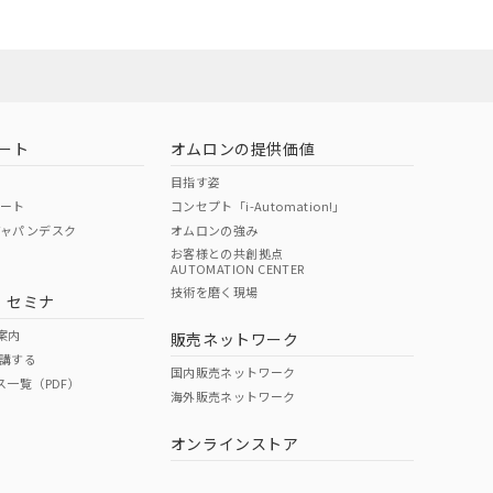
ート
オムロンの提供価値
目指す姿
ポート
コンセプト「i-Automation!」
ジャパンデスク
オムロンの強み
お客様との共創拠点
AUTOMATION CENTER
DIBP
BBP
DEHP
環境保護
技術を磨く現場
・セミナ
状況ページへ
使用期限
検索ください
案内
販売ネットワーク
講する
O
O
O
10
国内販売ネットワーク
ス一覧（PDF）
海外販売ネットワーク
オンラインストア