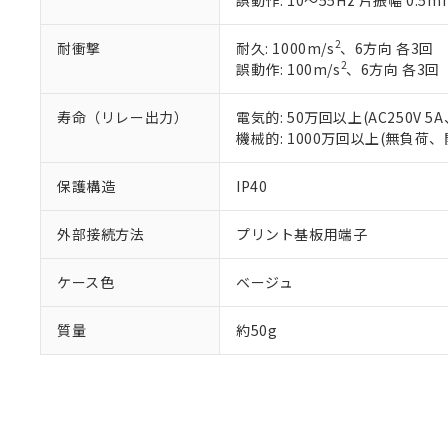
誤動作: 10～55Hz 片振幅 0.5m
既に当社にて対応
り割愛しておりま
2
耐衝撃
耐久: 1000m/s
、6方向 各3回
2
誤動作: 100m/s
、6方向 各3回
寿命（リレー出力）
電気的: 50万回以上(AC250V
機械的: 1000万回以上(無負荷、
保護構造
IP40
外部接続方法
プリント基板用端子
ケース色
ベージュ
質量
約50g