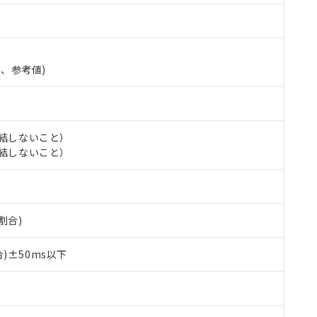
準、参考値)
氷結しないこと）
氷結しないこと）
 RoHS指令（10物質）の非含有に対応した製品が提供可能な商品です
oHS指令（10物質）の非含有に対応した製品に切り替える予定のある
割合)
 RoHS指令（10物質）の非含有に非対応の商品で、対応品を出す予
 RoHS指令（10物質）の非含有の対応状況を調査中または確認中の
)±50ms以下
ンス料など無形物で、有害物質有無と関係のない商品です。
○×表
より、非含有部品としていたものが、含有品と判明した場合などやむ
みいただき、同意のうえご利用ください。
材料含有率が中国RoHSの基準値以下であることを示します。
材料含有率が中国RoHSの基準値を超えていることを示します。
、当社制御機器事業取扱商品の当社在庫状況および標準価格(税抜)
ら貴社製品のうち、外国為替および外国貿易法に定める商品（以下｢
質）：