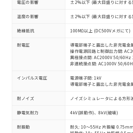
電圧の影響
±2%以下 (最大目盛りに対する
「－」：未確認で
鉛(Pb) 1000ppm以下、
くものです。
う）を輸出ま
記
説明
六価クロム(Cr(Ⅵ)) 1
当社制御機器
などの必要な
フタル酸ビス(2-エチルヘ
号
*中国RoHS10物質の基準値 
温度の影響
±2%以下 (最大目盛りに対する
ル（DBP） 1000ppm
在庫状況およ
当社は規制貨
Pb(鉛) :1000ppm、 Hg
但し、RoHS指令で産
のであり、閲
ます。
Cr(Ⅵ)(六価クロム) : 
フタル酸エステル類の４
○
一定数以
DBP(フタル酸ジブチル) :
い。
当社は貴社製
絶縁抵抗
100MΩ以上 (DC500Vメガにて)
DEHP(フタル酸ビス(2-エ
正式な納期状
置等に一切使
当社販売員に
※2 対応予定月
△
一定数に
当社は、貴社
耐電圧
導電部端子と露出した非充電金属部間:
オムロン制御
また当社は、
※2 環境保護使
操作電源回路と制御出力間: AC2000
在庫状況およ
部品在庫の切り替
たしません。
－
在庫なし
異極接点間: AC2000V 50/60Hz 
す。
「ｅ」：有害物質
機器販売
非連続接点間: AC1000V 50/60H
マイパーツ機
「10」：通常の
ている必要が
味します。
空
受注生産
インパルス電圧
電源端子間: 1kV
お客様が当ウ
※3 非含有証明
「－」：未確認で
白
導電部端子と露出した非充電金属部間
が、当社の製
さい。
下記の非含有証明
耐ノイズ
ノイズシミュレータによる方形波ノイズ
※当社の共同
いる法人を指
EU RoHS指令（
51物質の非含有証
静電気耐力
4kV(誤動作)、8kV(破壊)
※本証明書は発行
また、RoHS指
耐振動
耐久: 10～55Hz 片振幅 0.75m
混在することから