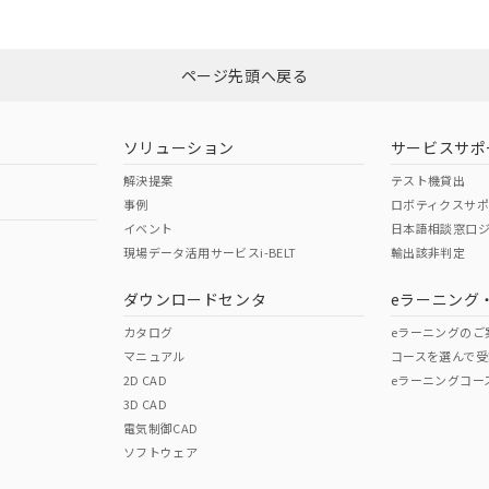
Yes
N/A
非含有証明書
※3
ページ先頭へ戻る
ダウンロードはこちら
型式承認
NK型式承認
ABS型式承認
韓国
（日本
（アメリカ
ソリューション
サービスサポ
舶規格）
船舶規格）
船舶規格）
解決提案
テスト機貸出
事例
ロボティクスサ
No
No
イベント
日本語相談窓口
現場データ活用サービスi-BELT
輸出該非判定
I)
PBBs
PBDEs
DBP
ダウンロードセンタ
eラーニング
この製品の規格認証/適合
その他の認証はこちらのページからご
カタログ
eラーニングのご
マニュアル
コースを選んで受
O
O
O
2D CAD
eラーニングコー
3D CAD
電気制御CAD
在庫等で未対応品が混在する可能性があります。
ソフトウェア
問い合わせください。