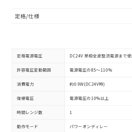
定格/仕様
定格電源電圧
DC24V 単相全波整流電源まで
許容電圧変動範囲
電源電圧の85～110%
消費電力
約0.9W(DC24V時)
復帰電圧
電源電圧の10%以上
時間レンジ数
1
動作モード
パワーオンディレー