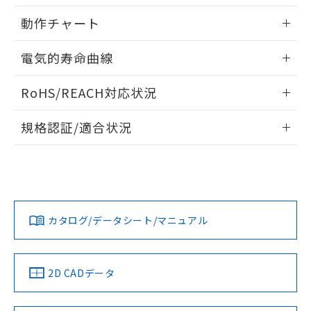
用者の範囲」に記載されている法人を
内部接続図
情報更新：2025/09/04
るもので、過去に遡って非含有を証明する
指します。
動作チャート
ものではありません。
また、RoHS指令のフタル酸エステル類４
レンジと時間設定範囲
情報更新：2025/09/04
電気的寿命曲線
物質の対応では、対応完了までの期間は出
荷製品に未対応品が混在することから備考
動作チャート
情報更新：2025/09/04
欄に対応日を記載しておりました。
RoHS/REACH対応状況
既に当社にて対応品への在庫切替を完了
電気的寿命曲線
していることから、特段のことがない限
情報更新：2026/7/29
規格認証/適合状況
り、2022年1月12日より割愛しておりま
す。
EU RoHS
注意事項・凡例
UL認証
CSA認証
CEマーキング
Yes
Yes
Yes
対応状況
対応予定月
※1
※2
カタログ/データシート/マニュアル
対応済み
LR型式承認
DNV型式承認
BV型式承認
KR型式承
（イギリス
（ノルウェー
（フランス
（韓国
船舶規格）
船舶規格）
船舶規格）
船舶規格
中国 RoHS
注意事項・凡例
2D CADデータ
Yes
No
No
No