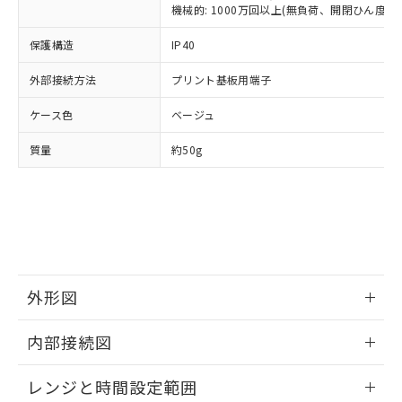
ルベンジル（BBP） 1000ppm以下、フタル酸ジブチル
全に破砕するなど、違法に輸出されな
DBP(フタル酸ジブチル) : 1000ppm、 DIBP(フタル酸ジ
機械的: 1000万回以上(無負荷、開閉ひん度180
様のお取引先、またはお客様担当のオ
（DBP） 1000ppm以下、フタル酸ジイソブチル
イソブチル) : 1000ppm、 BBP(フタル酸ブチルベンジ
△
一定数には満たないが在庫あり
いよう必要な手段を講じます。
ムロン制御機器販売店・当社販売員に
(DIBP) 1000ppm以下
ル) : 1000ppm、
当社は貴社製品を、核兵器、ミサイ
保護構造
但し、RoHS指令で産業用監視および制御機器に対する
IP40
DEHP(フタル酸ビス(2-エチルヘキシル)) : 1000ppm
ご相談ください。
適用除外項目は除く。
ル、化学兵器、生物兵器またはその他
－
在庫なし(最新の在庫状況につ
オムロン制御機器販売店や当社販売拠
フタル酸エステル類の４物質については閾値を超える意
外部接続方法
プリント基板用端子
武器並びにこれらの製造装置等に一切
いては、お客様のお取引先、ま
図的な使用がないことを確認しています。
点は「
販売ネットワーク
」をご確認
※2 環境保護使用期限
使用いたしません。
たはお客様担当のオムロン制御
ください。
ケース色
ベージュ
当社は、貴社製品を第三者に販売する
機器販売店・当社販売員にご確
在庫状況および標準価格結果を当社の
※2 対応予定月
「ｅ」：有害物質（10物質）のすべてが基
場合は、上記1、2および3の内容を当
認ください)
事前の承諾なく第三者に漏洩または開
質量
約50g
準値以下であることを示します。
該第三者に通知します。また当社は、
示しないようお願いします。
部品在庫の切り替え状況などにより、予定
「10」：通常の使用状況下において有害物
販売先および販売に係わる関係者が違
マイパーツ機能（部品リスト作成サー
空
受注生産機種、また在庫状況の
月が前後することがあります。
質が外部に漏えいし、環境に深刻な影響を
法に輸出するおそれがある場合は、取
ビス）をご利用いただくには、I-Web
白
情報を公開していない機種
及ぼさない年数を意味します。
り引きをいたしません。
メンバーズにご登録されている必要が
「－」：未確認です。当社販売部門へお問
あります。
い合わせください。
お客様が当ウェブサイト上で当社にご
※3 非含有証明書ダウンロード
登録された部品リストについて、当社
外形図
および当社の共同利用者が、当社の製
下記の非含有証明書をダウンロードするこ
品・サービスに関するお客様との取
とができます。
情報更新：2025/09/04
合意する
キャンセル
引・商談に必要な範囲で利用すること
内部接続図
をご了承ください。
EU RoHS指令（10物質）の非含有証明書
外形図
※当社の共同利用者とは、
"個人情報
情報更新：2025/09/04
51物質の非含有証明書（当社基準）
レンジと時間設定範囲
の共同利用に関して"
の「1.共同利
※本証明書は発行日時点で非含有を証明す