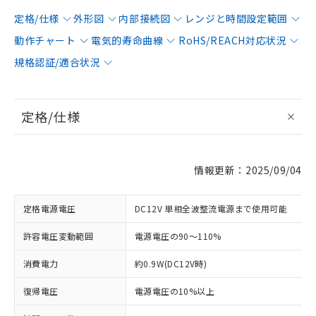
定格/仕様
外形図
内部接続図
レンジと時間設定範囲
動作チャート
電気的寿命曲線
RoHS/REACH対応状況
規格認証/適合状況
定格/仕様
情報更新：2025/09/04
定格電源電圧
DC12V 単相全波整流電源まで使用可能
許容電圧変動範囲
電源電圧の90～110%
消費電力
約0.9W(DC12V時)
復帰電圧
電源電圧の10%以上