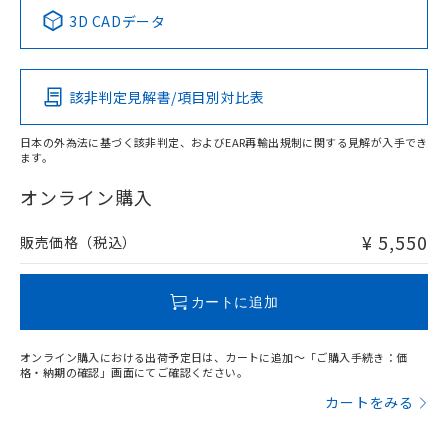
中国 RoHS表
※1 ※2
3D CADデータ
この製品の規格認証/適合状況ページへ
Pb
Hg
Cd
Cr(VI)
その他の認証はこちらのページからご検索ください
該非判定見解書/項目別対比表
X
O
O
O
日本の外為法に基づく該非判定、およびEAR再輸出規制に関する見解が入手でき
ます。
"対応済み"や非含有の記載がされた商品であっても、流通
在庫等で未対応品が混在する可能性があります。
オンライン購入
非含有品が必要な際は、弊社営業部門もしくは販売店へお
問い合わせください。
¥ 5,550
販売価格（税込）
この製品のRoHS/REACH対応状況ページへ
カートに追加
オンライン購入における出荷予定日は、カートに追加～「ご購入手続き：価
格・納期の確認」画面にてご確認ください。
カートをみる