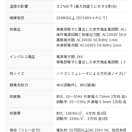
す。
温度の影響
±2%以下 (最大目盛りに対する割合)
対応予定：EU RoHS指令（10物質）の非含
ご利用条件
有に対応した製品に切り替える予定のある
絶縁抵抗
100MΩ以上 (DC500Vメガにて)
商品です。
対応予定なし：EU RoHS指令（10物質）の
耐電圧
導電部端子と露出した非充電金属部間: AC2000V
以下の条件をお読みいただき、同意のうえ
非含有に非対応の商品で、対応品を出す予
操作電源回路と制御出力間: AC2000V 50/60Hz
ご利用ください。
異極接点間: AC2000V 50/60Hz 1min
定はありません。
非連続接点間: AC1000V 50/60Hz 1min
調査・確認中：EU RoHS指令（10物質）の
本サービスは、当社制御機器事業取扱
※1 中国RoHS○×表
非含有の対応状況を調査中または確認中の
商品の当社在庫状況および標準価格
インパルス電圧
電源端子間: 1kV
商品です。
(税抜)を提供させていただくもので
導電部端子と露出した非充電金属部間: 1.5kV
「○」：最大均質材料含有率が中国RoHSの
非該当品：ライセンス料など無形物で、有
す。
基準値以下であることを示します。
害物質有無と関係のない商品です。
耐ノイズ
ノイズシミュレータによる方形波ノイズ(パルス幅 10
当社制御機器事業取扱商品の中には、
「×」：最大均質材料含有率が中国RoHSの
仕入先様の事情により、非含有部品として
本サービスの対象外となる商品もある
基準値を超えていることを示します。
いたものが、含有品と判明した場合などや
当社は、これら貴社製品のうち、外国
静電気耐力
4kV(誤動作)、8kV(破壊)
ことをご了承ください。
「－」：未確認です。当社販売部門へお問
むを得ず変更することがあります。
為替および外国貿易法に定める商品
在庫状況および標準価格照会結果は、
い合わせください。
耐振動
耐久: 10～55Hz 片振幅 0.75mm 3方向 各1h
（以下｢規制貨物等」という）を輸出
記載している更新日時点での社内デー
誤動作: 10～55Hz 片振幅 0.5mm 3方向 各10
*EU RoHS指令（10物質）：
または国外への提供する場合は、日本
記
タに基づき作成されるものであり、閲
説明
鉛(Pb) 1000ppm以下、 水銀(Hg) 1000ppm以下、 カド
*中国RoHS10物質の基準値 (GB/T26572)：
国政府の輸出許可(または役務取引許
号
覧された時点での実際の在庫および標
ミウム(Cd) 100ppm以下、
Pb(鉛) :1000ppm、 Hg(水銀) : 1000ppm、 Cd(カドミウ
2
耐衝撃
耐久: 1000m/s
、6方向 各3回
可)を取得するなどの必要な手続きを
六価クロム(Cr(Ⅵ)) 1000ppm以下、ポリ臭化ビフェニル
ム) : 100ppm、
準価格とは異なる場合があることをご
2
誤動作: 100m/s
、6方向 各3回
類(PBB) 1000ppm以下、ポリ臭化ジフェニルエーテル類
Cr(Ⅵ)(六価クロム) : 1000ppm、 PBBs(ポリ臭化ビフェ
とります。
了承ください。
(PBDE) 1000ppm以下、フタル酸ビス(2-エチルヘキシ
○
一定数以上の在庫あり
ニル類) : 1000ppm、 PBDEs(ポリ臭化ジフェニルエーテ
当社は規制貨物を破棄する場合は、完
ル) (DEHP)(別名：DOP) 1000ppm以下、フタル酸ブチ
正式な納期状況および標準価格はお客
寿命（リレー出力）
ル類) : 1000ppm、
電気的: 50万回以上(AC250V 5A、抵抗負荷