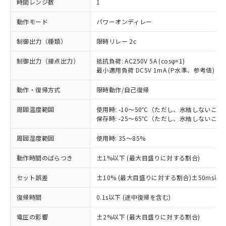
時間レンジ数
1
動作モード
パワーオンディレー
制御出力（種類）
限時リレー 2c
制御出力（接点出力）
抵抗負荷: AC250V 5A (cosφ=1)
最小適用負荷 DC5V 1mA (P水準、参考値)
動作・復帰方式
限時動作/自己復帰
周囲温度範囲
使用時: -10～50℃（ただし、氷結しないこと
保存時: -25～65℃（ただし、氷結しないこと
周囲湿度範囲
使用時: 35～85%
動作時間のばらつき
±1%以下 (最大目盛りに対する割合)
セット誤差
±10% (最大目盛りに対する割合)±50ms以
※1 対応状況
復帰時間
0.1s以下 (途中復帰を含む)
対応済み：EU RoHS指令（10物質）の
電圧の影響
±2%以下 (最大目盛りに対する割合)
非含有に対応した製品が提供可能な商品で