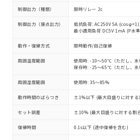
制御出力（種類）
限時リレー 2c
制御出力（接点出力）
抵抗負荷: AC250V 5A (cosφ=1)
最小適用負荷 DC5V 1mA (P水
動作・復帰方式
限時動作/自己復帰
周囲温度範囲
使用時: -10～50℃（ただし、
保存時: -25～65℃（ただし、
※1 対応状況
周囲湿度範囲
使用時: 35～85%
対応済み：EU
対応予定：EU R
動作時間のばらつき
±1%以下 (最大目盛りに対する
対応予定なし：EU
調査・確認中：EU
ご利用条件
セット誤差
±10% (最大目盛りに対する割合
非該当品：ライセ
※1 中国RoHS
仕入先様の事情に
があります。
以下の条件をお読
復帰時間
0.1s以下 (途中復帰を含む)
「○」：最大均質
「×」：最大均質
本サービスは
当社は、これ
*EU RoHS指令（10物