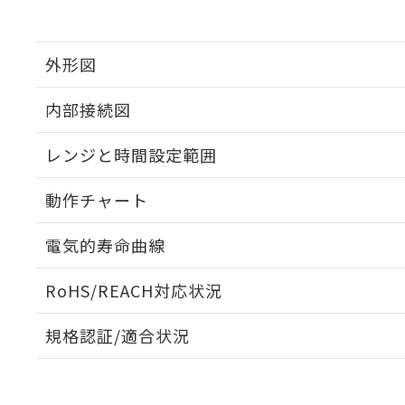
外形図
内部接続図
外形図
レンジと時間設定範囲
内部接続図
動作チャート
レンジと時間設定範囲
電気的寿命曲線
動作チャート
RoHS/REACH対応状況
電気的寿命曲線
規格認証/適合状況
EU RoHS
注意事項・凡例
UL認証
CSA認証
CEマーキング