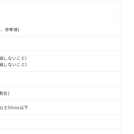
準、参考値)
氷結しないこと）
氷結しないこと）
 RoHS指令（10物質）の非含有に対応した製品が提供可能な商品です
oHS指令（10物質）の非含有に対応した製品に切り替える予定のある
割合)
 RoHS指令（10物質）の非含有に非対応の商品で、対応品を出す予
 RoHS指令（10物質）の非含有の対応状況を調査中または確認中の
)±50ms以下
ンス料など無形物で、有害物質有無と関係のない商品です。
○×表
より、非含有部品としていたものが、含有品と判明した場合などやむ
みいただき、同意のうえご利用ください。
材料含有率が中国RoHSの基準値以下であることを示します。
材料含有率が中国RoHSの基準値を超えていることを示します。
、当社制御機器事業取扱商品の当社在庫状況および標準価格(税抜)
ら貴社製品のうち、外国為替および外国貿易法に定める商品（以下｢
質）：