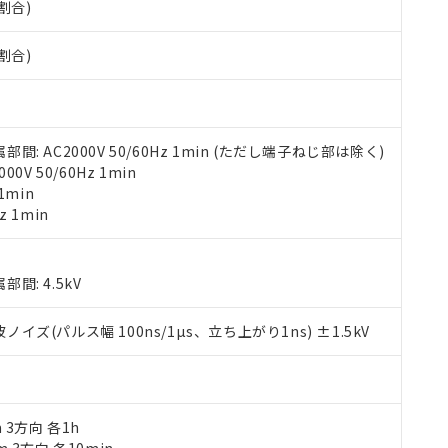
割合)
す。当社販売部門へお問い合わせください。
 水銀(Hg) 1000ppm以下、 カドミウム(Cd) 100ppm以下、
たは国外への提供する場合は、日本国政府の輸出許可(または役務取
000ppm以下、ポリ臭化ビフェニル類(PBB) 1000ppm以下、ポリ臭化ジフェニルエーテル類(P
事業取扱商品の中には、本サービスの対象外となる商品もあること
手続きをとります。
キシル) (DEHP)(別名：DOP) 1000ppm以下、フタル酸ブチルベンジル（BBP） 100
(GB/T26572)：
割合)
以下、フタル酸ジイソブチル (DIBP) 1000ppm以下
び標準価格照会結果は、記載している更新日時点での社内データに
物を破棄する場合は、完全に破砕するなど、違法に輸出されないよ
(水銀) : 1000ppm、 Cd(カドミウム) : 100ppm、
業用監視および制御機器に対する適用除外項目は除く。
覧された時点での実際の在庫および標準価格とは異なる場合がある
1000ppm、 PBBs(ポリ臭化ビフェニル類) : 1000ppm、 PBDEs(ポリ臭化ジフェニルエーテル類
物質については閾値を超える意図的な使用がないことを確認しています。
上の在庫あり
 1000ppm、 DIBP(フタル酸ジイソブチル) : 1000ppm、 BBP(フタル酸ブチルベンジル) :
品を、核兵器、ミサイル、化学兵器、生物兵器またはその他武器並
チルヘキシル)) : 1000ppm
況および標準価格はお客様のお取引先、またはお客様担当のオムロ
用いたしません。
ご相談ください。
は満たないが在庫あり
製品を第三者に販売する場合は、上記1、2および3の内容を当該第
 AC2000V 50/60Hz 1min (ただし端子ねじ部は除く)
機器販売店や当社販売拠点は「
販売ネットワーク
」をご確認くだ
販売先および販売に係わる関係者が違法に輸出するおそれがある場
用期限
V 50/60Hz 1min
び標準価格結果を当社の事前の承諾なく第三者に漏洩または開示し
え状況などにより、予定月が前後することがあります。
(最新の在庫状況については、お客様のお取引先、またはお客様担当
1min
（10物質）のすべてが基準値以下であることを示します。
店・当社販売員にご確認ください)
z 1min
能（部品リスト作成サービス）をご利用いただくには、I-Webメン
使用状況下において有害物質が外部に漏えいし、環境に深刻な影響を
あります。
機種、また在庫状況の情報を公開していない機種
ェブサイト上で当社にご登録された部品リストについて、当社およ
書ダウンロード
す。当社販売部門へお問い合わせください。
: 4.5kV
品・サービスに関するお客様との取引・商談に必要な範囲で利用す
合意する
キャンセル
書をダウンロードすることができます。
(パルス幅 100ns/1µs、立ち上がり1ns) ±1.5kV
利用者とは、
"個人情報の共同利用に関して"
の「1.共同利用者の
します。
10物質）の非含有証明書
明書（当社基準）
日時点で非含有を証明するもので、過去に遡って非含有を証明するも
令のフタル酸エステル類４物質の対応では、対応完了までの期間は出
m 3方向 各1h
備考欄に対応日を記載しておりました。