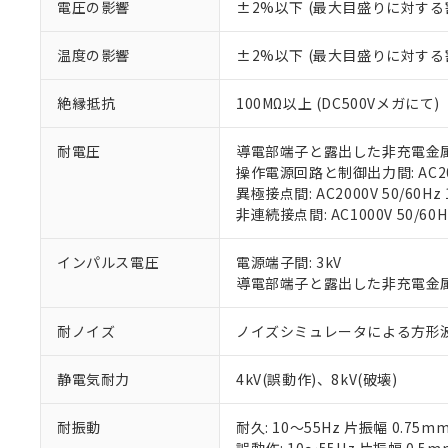
電圧の影響
±2%以下 (最大目盛りに対する
「－」：未確認で
鉛(Pb) 1000ppm以下、
くものです。
う）を輸出ま
記
説明
六価クロム(Cr(Ⅵ)) 1
当社制御機器
などの必要な
フタル酸ビス(2-エチルヘ
号
*中国RoHS10物質の基準値 
温度の影響
±2%以下 (最大目盛りに対する
ル（DBP） 1000ppm
在庫状況およ
当社は規制貨
Pb(鉛) :1000ppm、 Hg
但し、RoHS指令で産
のであり、閲
ます。
Cr(Ⅵ)(六価クロム) : 
フタル酸エステル類の４
○
一定数以
DBP(フタル酸ジブチル) :
い。
当社は貴社製
絶縁抵抗
100MΩ以上 (DC500Vメガにて)
DEHP(フタル酸ビス(2-エ
正式な納期状
置等に一切使
当社販売員に
※2 対応予定月
△
一定数に
当社は、貴社
耐電圧
導電部端子と露出した非充電金属部間:
オムロン制御
また当社は、
※2 環境保護使
操作電源回路と制御出力間: AC2000
在庫状況およ
部品在庫の切り替
たしません。
－
在庫なし
異極接点間: AC2000V 50/60Hz 
す。
「ｅ」：有害物質
機器販売
非連続接点間: AC1000V 50/60H
マイパーツ機
「10」：通常の
ている必要が
味します。
空
受注生産
インパルス電圧
電源端子間: 3kV
お客様が当ウ
※3 非含有証明
「－」：未確認で
白
導電部端子と露出した非充電金属部間
が、当社の製
さい。
下記の非含有証明
耐ノイズ
ノイズシミュレータによる方形波ノイズ
※当社の共同
いる法人を指
EU RoHS指令（
51物質の非含有証
静電気耐力
4kV(誤動作)、8kV(破壊)
※本証明書は発行
また、RoHS指
耐振動
耐久: 10～55Hz 片振幅 0.75m
混在することから