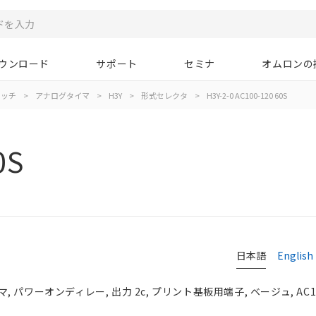
ウンロード
サポート
セミナ
オムロンの
イッチ
>
アナログタイマ
>
H3Y
>
形式セレクタ
>
H3Y-2-0 AC100-120 60S
0S
日本語
English
パワーオンディレー, 出力 2c, プリント基板用端子, ベージュ, AC10