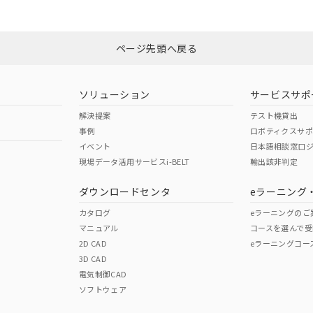
Yes
N/A
非含有証明書
※3
ページ先頭へ戻る
ダウンロードはこちら
型式承認
NK型式承認
ABS型式承認
韓国
（日本
（アメリカ
ソリューション
サービスサポ
舶規格）
船舶規格）
船舶規格）
解決提案
テスト機貸出
事例
ロボティクスサ
No
No
イベント
日本語相談窓口
現場データ活用サービスi-BELT
輸出該非判定
I)
PBBs
PBDEs
DBP
ダウンロードセンタ
eラーニング
この製品の規格認証/適合
その他の認証はこちらのページからご
カタログ
eラーニングのご
マニュアル
コースを選んで受
O
O
O
2D CAD
eラーニングコー
3D CAD
電気制御CAD
在庫等で未対応品が混在する可能性があります。
ソフトウェア
問い合わせください。