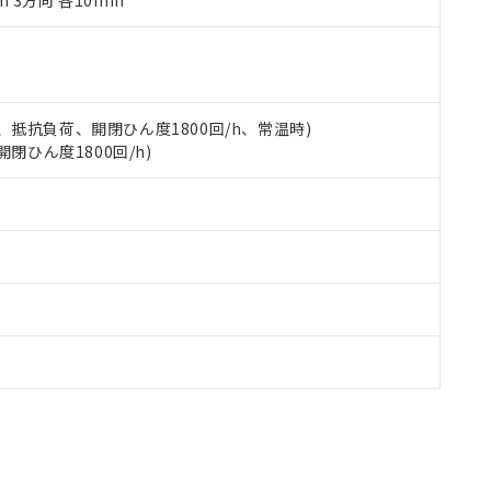
m 3方向 各10min
品への在庫切替を完了していることから、特段のことがない限り、20
す。
 5A、抵抗負荷、開閉ひん度1800回/h、常温時)
開閉ひん度1800回/h)