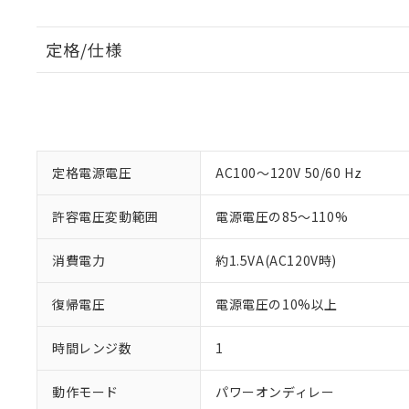
定格/仕様
定格電源電圧
AC100～120V 50/60 Hz
許容電圧変動範囲
電源電圧の85～110%
消費電力
約1.5VA(AC120V時)
復帰電圧
電源電圧の10%以上
時間レンジ数
1
動作モード
パワーオンディレー