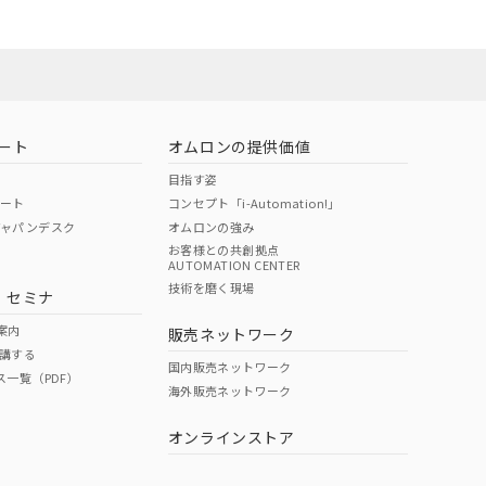
ート
オムロンの提供価値
目指す姿
ポート
コンセプト「i-Automation!」
ジャパンデスク
オムロンの強み
お客様との共創拠点
AUTOMATION CENTER
DIBP
BBP
DEHP
環境保護
技術を磨く現場
・セミナ
状況ページへ
使用期限
検索ください
案内
販売ネットワーク
講する
O
O
O
10
国内販売ネットワーク
ス一覧（PDF）
海外販売ネットワーク
オンラインストア