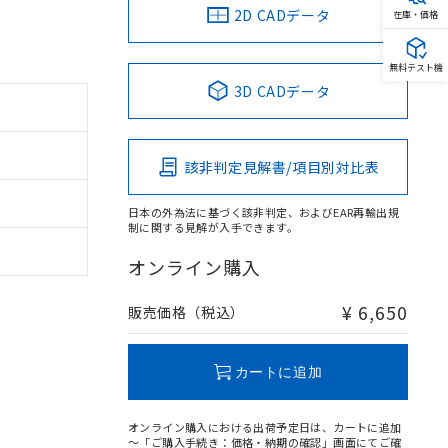
2D CADデータ
在庫・価格
無料テスト機
3D CADデータ
該非判定見解書/項目別対比表
日本の外為法に基づく該非判定、およびEAR再輸出規
制に関する見解が入手できます。
オンライン購入
¥ 6,650
販売価格（税込）
カートに追加
オンライン購入における出荷予定日は、カートに追加
～「ご購入手続き：価格・納期の確認」画面にてご確