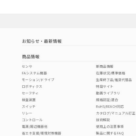
Yes
Yes
Yes
対応状況
対応予定月
※1
※2
対応済み
LR型式承認
DNV型式承認
BV型式承認
KR
（イギリス
（ノルウェー
（フランス
（
お知らせ・最新情報
中国 RoHS
注意事項・凡例
船舶規格）
船舶規格）
船舶規格）
船
商品情報
Yes
No
No
No
中国 RoHS表
※1 ※2
センサ
新商品情報
FAシステム機器
在庫状況/標準価格
Pb
Hg
Cd
Cr(V
モーション/ドライブ
生産終了品/推奨代替品
ロボティクス
特設サイト
セーフティ
動画ライブラリ
検査装置
規格認証/適合
X
O
O
O
スイッチ
RoHS/REACH対応
リレー
カタログ/マニュアル訂正
コントロール
技術解説
"対応済み"や非含有の記載がされた商品であっても、流通
電源/周辺機器他
使用上の注意事項
非含有品が必要な際は、弊社営業部門もしくは販売店へお
省エネ支援/環境対策機器
製品に関するFAQ