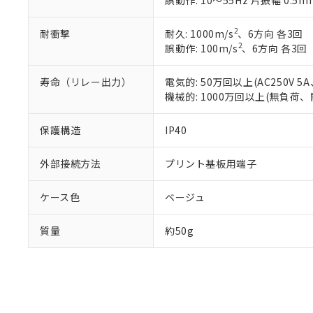
誤動作: 10～55Hz 片振幅 0.5m
既に当社にて対応
り割愛しておりま
2
耐衝撃
耐久: 1000m/s
、6方向 各3回
2
誤動作: 100m/s
、6方向 各3回
寿命（リレー出力）
電気的: 50万回以上(AC250V
機械的: 1000万回以上(無負荷、
保護構造
IP40
外部接続方法
プリント基板用端子
ケース色
ベージュ
質量
約50g