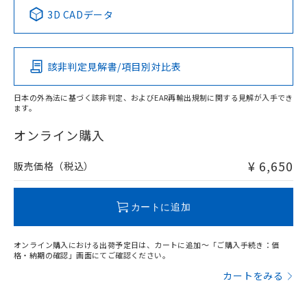
中国 RoHS表
※1 ※2
3D CADデータ
この製品の規格認証/適合状況ページへ
Pb
Hg
Cd
Cr(VI)
その他の認証はこちらのページからご検索ください
該非判定見解書/項目別対比表
X
O
O
O
日本の外為法に基づく該非判定、およびEAR再輸出規制に関する見解が入手でき
ます。
"対応済み"や非含有の記載がされた商品であっても、流通
在庫等で未対応品が混在する可能性があります。
オンライン購入
非含有品が必要な際は、弊社営業部門もしくは販売店へお
問い合わせください。
¥ 6,650
販売価格（税込）
この製品のRoHS/REACH対応状況ページへ
カートに追加
オンライン購入における出荷予定日は、カートに追加～「ご購入手続き：価
格・納期の確認」画面にてご確認ください。
カートをみる