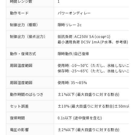
時間レンジ数
1
動作モード
パワーオンディレー
制御出力（種類）
限時リレー 2c
制御出力（接点出力）
抵抗負荷: AC250V 5A (cosφ=1)
最小適用負荷 DC5V 1mA (P水準、参考値)
動作・復帰方式
限時動作/自己復帰
周囲温度範囲
使用時: -10～50℃（ただし、氷結しないこと
保存時: -25～65℃（ただし、氷結しないこと
周囲湿度範囲
使用時: 35～85%
動作時間のばらつき
±1%以下 (最大目盛りに対する割合)
セット誤差
±10% (最大目盛りに対する割合)±50ms以
※1 対応状況
復帰時間
0.1s以下 (途中復帰を含む)
対応済み：EU RoHS指令（10物質）の
電圧の影響
±2%以下 (最大目盛りに対する割合)
非含有に対応した製品が提供可能な商品で