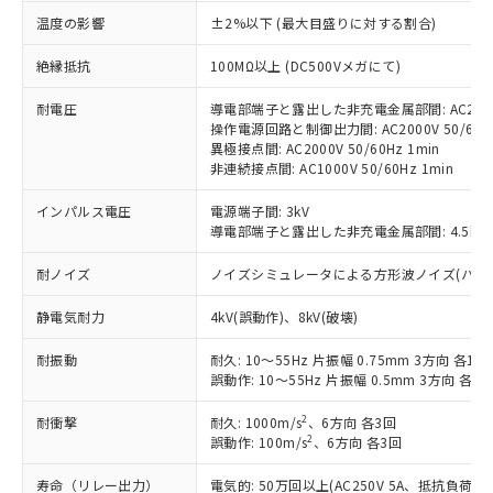
す。
温度の影響
±2%以下 (最大目盛りに対する割合)
対応予定：EU RoHS指令（10物質）の非含
ご利用条件
有に対応した製品に切り替える予定のある
絶縁抵抗
100MΩ以上 (DC500Vメガにて)
商品です。
対応予定なし：EU RoHS指令（10物質）の
耐電圧
導電部端子と露出した非充電金属部間: AC2000V
以下の条件をお読みいただき、同意のうえ
非含有に非対応の商品で、対応品を出す予
操作電源回路と制御出力間: AC2000V 50/60Hz
ご利用ください。
異極接点間: AC2000V 50/60Hz 1min
定はありません。
非連続接点間: AC1000V 50/60Hz 1min
調査・確認中：EU RoHS指令（10物質）の
本サービスは、当社制御機器事業取扱
※1 中国RoHS○×表
非含有の対応状況を調査中または確認中の
商品の当社在庫状況および標準価格
インパルス電圧
電源端子間: 3kV
商品です。
(税抜)を提供させていただくもので
導電部端子と露出した非充電金属部間: 4.5kV
「○」：最大均質材料含有率が中国RoHSの
非該当品：ライセンス料など無形物で、有
す。
基準値以下であることを示します。
害物質有無と関係のない商品です。
耐ノイズ
ノイズシミュレータによる方形波ノイズ(パルス幅 10
当社制御機器事業取扱商品の中には、
「×」：最大均質材料含有率が中国RoHSの
仕入先様の事情により、非含有部品として
本サービスの対象外となる商品もある
基準値を超えていることを示します。
いたものが、含有品と判明した場合などや
当社は、これら貴社製品のうち、外国
静電気耐力
4kV(誤動作)、8kV(破壊)
ことをご了承ください。
「－」：未確認です。当社販売部門へお問
むを得ず変更することがあります。
為替および外国貿易法に定める商品
在庫状況および標準価格照会結果は、
い合わせください。
耐振動
耐久: 10～55Hz 片振幅 0.75mm 3方向 各1h
（以下｢規制貨物等」という）を輸出
記載している更新日時点での社内デー
誤動作: 10～55Hz 片振幅 0.5mm 3方向 各10
*EU RoHS指令（10物質）：
または国外への提供する場合は、日本
記
タに基づき作成されるものであり、閲
説明
鉛(Pb) 1000ppm以下、 水銀(Hg) 1000ppm以下、 カド
*中国RoHS10物質の基準値 (GB/T26572)：
国政府の輸出許可(または役務取引許
号
覧された時点での実際の在庫および標
ミウム(Cd) 100ppm以下、
Pb(鉛) :1000ppm、 Hg(水銀) : 1000ppm、 Cd(カドミウ
2
耐衝撃
耐久: 1000m/s
、6方向 各3回
可)を取得するなどの必要な手続きを
六価クロム(Cr(Ⅵ)) 1000ppm以下、ポリ臭化ビフェニル
ム) : 100ppm、
準価格とは異なる場合があることをご
2
誤動作: 100m/s
、6方向 各3回
類(PBB) 1000ppm以下、ポリ臭化ジフェニルエーテル類
Cr(Ⅵ)(六価クロム) : 1000ppm、 PBBs(ポリ臭化ビフェ
とります。
了承ください。
(PBDE) 1000ppm以下、フタル酸ビス(2-エチルヘキシ
○
一定数以上の在庫あり
ニル類) : 1000ppm、 PBDEs(ポリ臭化ジフェニルエーテ
当社は規制貨物を破棄する場合は、完
ル) (DEHP)(別名：DOP) 1000ppm以下、フタル酸ブチ
正式な納期状況および標準価格はお客
寿命（リレー出力）
ル類) : 1000ppm、
電気的: 50万回以上(AC250V 5A、抵抗負荷