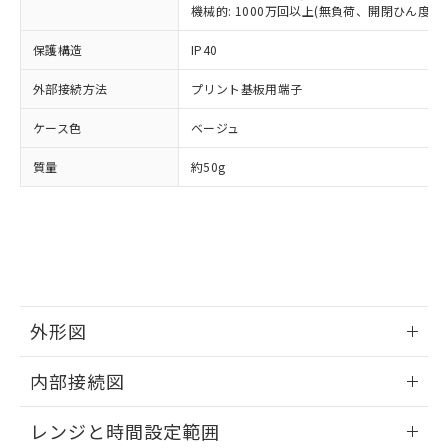
ルベンジル（BBP） 1000ppm以下、フタル酸ジブチル
全に破砕するなど、違法に輸出されな
DBP(フタル酸ジブチル) : 1000ppm、 DIBP(フタル酸ジ
機械的: 1000万回以上(無負荷、開閉ひん度180
様のお取引先、またはお客様担当のオ
（DBP） 1000ppm以下、フタル酸ジイソブチル
イソブチル) : 1000ppm、 BBP(フタル酸ブチルベンジ
△
一定数には満たないが在庫あり
いよう必要な手段を講じます。
ムロン制御機器販売店・当社販売員に
(DIBP) 1000ppm以下
ル) : 1000ppm、
当社は貴社製品を、核兵器、ミサイ
保護構造
但し、RoHS指令で産業用監視および制御機器に対する
IP40
DEHP(フタル酸ビス(2-エチルヘキシル)) : 1000ppm
ご相談ください。
適用除外項目は除く。
ル、化学兵器、生物兵器またはその他
－
在庫なし(最新の在庫状況につ
オムロン制御機器販売店や当社販売拠
フタル酸エステル類の４物質については閾値を超える意
外部接続方法
プリント基板用端子
武器並びにこれらの製造装置等に一切
いては、お客様のお取引先、ま
図的な使用がないことを確認しています。
点は「
販売ネットワーク
」をご確認
※2 環境保護使用期限
使用いたしません。
たはお客様担当のオムロン制御
ください。
ケース色
ベージュ
当社は、貴社製品を第三者に販売する
機器販売店・当社販売員にご確
在庫状況および標準価格結果を当社の
※2 対応予定月
「ｅ」：有害物質（10物質）のすべてが基
場合は、上記1、2および3の内容を当
認ください)
事前の承諾なく第三者に漏洩または開
質量
約50g
準値以下であることを示します。
該第三者に通知します。また当社は、
示しないようお願いします。
部品在庫の切り替え状況などにより、予定
「10」：通常の使用状況下において有害物
販売先および販売に係わる関係者が違
マイパーツ機能（部品リスト作成サー
空
受注生産機種、また在庫状況の
月が前後することがあります。
質が外部に漏えいし、環境に深刻な影響を
法に輸出するおそれがある場合は、取
ビス）をご利用いただくには、I-Web
白
情報を公開していない機種
及ぼさない年数を意味します。
り引きをいたしません。
メンバーズにご登録されている必要が
「－」：未確認です。当社販売部門へお問
あります。
い合わせください。
お客様が当ウェブサイト上で当社にご
※3 非含有証明書ダウンロード
登録された部品リストについて、当社
外形図
および当社の共同利用者が、当社の製
下記の非含有証明書をダウンロードするこ
品・サービスに関するお客様との取
とができます。
情報更新：2025/09/04
合意する
キャンセル
引・商談に必要な範囲で利用すること
内部接続図
をご了承ください。
EU RoHS指令（10物質）の非含有証明書
外形図
※当社の共同利用者とは、
"個人情報
情報更新：2025/09/04
51物質の非含有証明書（当社基準）
レンジと時間設定範囲
の共同利用に関して"
の「1.共同利
※本証明書は発行日時点で非含有を証明す