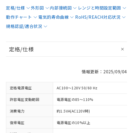
定格/仕様
外形図
内部接続図
レンジと時間設定範囲
動作チャート
電気的寿命曲線
RoHS/REACH対応状況
規格認証/適合状況
定格/仕様
情報更新：2025/09/04
定格電源電圧
AC100～120V 50/60 Hz
許容電圧変動範囲
電源電圧の85～110%
消費電力
約1.5VA(AC120V時)
復帰電圧
電源電圧の10%以上