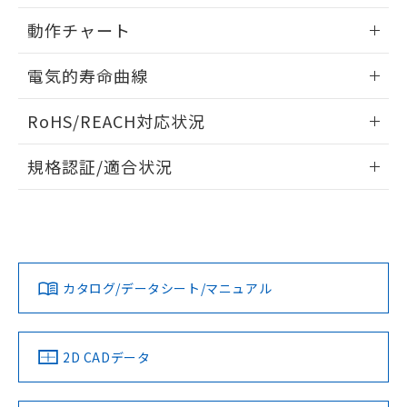
用者の範囲」に記載されている法人を
内部接続図
情報更新：2025/09/04
るもので、過去に遡って非含有を証明する
指します。
動作チャート
ものではありません。
また、RoHS指令のフタル酸エステル類４
レンジと時間設定範囲
情報更新：2025/09/04
電気的寿命曲線
物質の対応では、対応完了までの期間は出
荷製品に未対応品が混在することから備考
動作チャート
情報更新：2025/09/04
欄に対応日を記載しておりました。
RoHS/REACH対応状況
既に当社にて対応品への在庫切替を完了
電気的寿命曲線
していることから、特段のことがない限
情報更新：2026/7/29
規格認証/適合状況
り、2022年1月12日より割愛しておりま
す。
EU RoHS
注意事項・凡例
UL認証
CSA認証
CEマーキング
Yes
Yes
Yes
対応状況
対応予定月
※1
※2
カタログ/データシート/マニュアル
対応済み
LR型式承認
DNV型式承認
BV型式承認
KR型式承
（イギリス
（ノルウェー
（フランス
（韓国
船舶規格）
船舶規格）
船舶規格）
船舶規格
中国 RoHS
注意事項・凡例
2D CADデータ
Yes
No
No
No