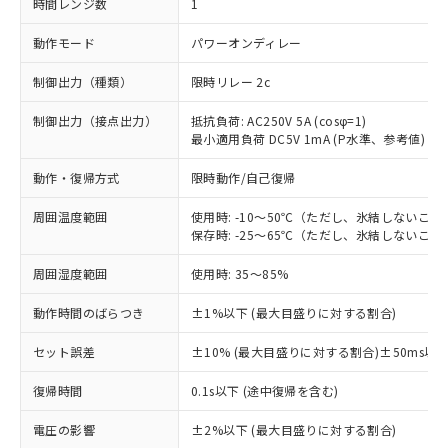
時間レンジ数
1
動作モード
パワーオンディレー
制御出力（種類）
限時リレー 2c
制御出力（接点出力）
抵抗負荷: AC250V 5A (cosφ=1)
最小適用負荷 DC5V 1mA (P水準、参考値)
動作・復帰方式
限時動作/自己復帰
周囲温度範囲
使用時: -10～50℃（ただし、氷結しないこと
保存時: -25～65℃（ただし、氷結しないこと
周囲湿度範囲
使用時: 35～85%
動作時間のばらつき
±1%以下 (最大目盛りに対する割合)
セット誤差
±10% (最大目盛りに対する割合)±50ms以
※1 対応状況
復帰時間
0.1s以下 (途中復帰を含む)
対応済み：EU RoHS指令（10物質）の
電圧の影響
±2%以下 (最大目盛りに対する割合)
非含有に対応した製品が提供可能な商品で