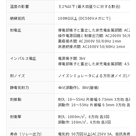
す。
温度の影響
±2%以下 (最大目盛りに対する割合)
対応予定：EU RoHS指令（10物質）の非含
ご利用条件
有に対応した製品に切り替える予定のある
絶縁抵抗
100MΩ以上 (DC500Vメガにて)
商品です。
対応予定なし：EU RoHS指令（10物質）の
耐電圧
導電部端子と露出した非充電金属部間: AC2000V
以下の条件をお読みいただき、同意のうえ
非含有に非対応の商品で、対応品を出す予
操作電源回路と制御出力間: AC2000V 50/60Hz
ご利用ください。
異極接点間: AC2000V 50/60Hz 1min
定はありません。
非連続接点間: AC1000V 50/60Hz 1min
調査・確認中：EU RoHS指令（10物質）の
本サービスは、当社制御機器事業取扱
※1 中国RoHS○×表
非含有の対応状況を調査中または確認中の
商品の当社在庫状況および標準価格
インパルス電圧
電源端子間: 3kV
商品です。
(税抜)を提供させていただくもので
導電部端子と露出した非充電金属部間: 4.5kV
「○」：最大均質材料含有率が中国RoHSの
非該当品：ライセンス料など無形物で、有
す。
基準値以下であることを示します。
害物質有無と関係のない商品です。
耐ノイズ
ノイズシミュレータによる方形波ノイズ(パルス幅 10
当社制御機器事業取扱商品の中には、
「×」：最大均質材料含有率が中国RoHSの
仕入先様の事情により、非含有部品として
本サービスの対象外となる商品もある
基準値を超えていることを示します。
いたものが、含有品と判明した場合などや
当社は、これら貴社製品のうち、外国
静電気耐力
4kV(誤動作)、8kV(破壊)
ことをご了承ください。
「－」：未確認です。当社販売部門へお問
むを得ず変更することがあります。
為替および外国貿易法に定める商品
在庫状況および標準価格照会結果は、
い合わせください。
耐振動
耐久: 10～55Hz 片振幅 0.75mm 3方向 各1h
（以下｢規制貨物等」という）を輸出
記載している更新日時点での社内デー
誤動作: 10～55Hz 片振幅 0.5mm 3方向 各10
*EU RoHS指令（10物質）：
または国外への提供する場合は、日本
記
タに基づき作成されるものであり、閲
説明
鉛(Pb) 1000ppm以下、 水銀(Hg) 1000ppm以下、 カド
*中国RoHS10物質の基準値 (GB/T26572)：
国政府の輸出許可(または役務取引許
号
覧された時点での実際の在庫および標
ミウム(Cd) 100ppm以下、
Pb(鉛) :1000ppm、 Hg(水銀) : 1000ppm、 Cd(カドミウ
2
耐衝撃
耐久: 1000m/s
、6方向 各3回
可)を取得するなどの必要な手続きを
六価クロム(Cr(Ⅵ)) 1000ppm以下、ポリ臭化ビフェニル
ム) : 100ppm、
準価格とは異なる場合があることをご
2
誤動作: 100m/s
、6方向 各3回
類(PBB) 1000ppm以下、ポリ臭化ジフェニルエーテル類
Cr(Ⅵ)(六価クロム) : 1000ppm、 PBBs(ポリ臭化ビフェ
とります。
了承ください。
(PBDE) 1000ppm以下、フタル酸ビス(2-エチルヘキシ
○
一定数以上の在庫あり
ニル類) : 1000ppm、 PBDEs(ポリ臭化ジフェニルエーテ
当社は規制貨物を破棄する場合は、完
ル) (DEHP)(別名：DOP) 1000ppm以下、フタル酸ブチ
正式な納期状況および標準価格はお客
寿命（リレー出力）
ル類) : 1000ppm、
電気的: 50万回以上(AC250V 5A、抵抗負荷