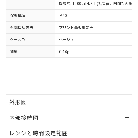
ルベンジル（BBP） 1000ppm以下、フタル酸ジブチル
全に破砕するなど、違法に輸出されな
DBP(フタル酸ジブチル) : 1000ppm、 DIBP(フタル酸ジ
機械的: 1000万回以上(無負荷、開閉ひん度180
様のお取引先、またはお客様担当のオ
（DBP） 1000ppm以下、フタル酸ジイソブチル
イソブチル) : 1000ppm、 BBP(フタル酸ブチルベンジ
△
一定数には満たないが在庫あり
いよう必要な手段を講じます。
ムロン制御機器販売店・当社販売員に
(DIBP) 1000ppm以下
ル) : 1000ppm、
当社は貴社製品を、核兵器、ミサイ
保護構造
但し、RoHS指令で産業用監視および制御機器に対する
IP40
DEHP(フタル酸ビス(2-エチルヘキシル)) : 1000ppm
ご相談ください。
適用除外項目は除く。
ル、化学兵器、生物兵器またはその他
－
在庫なし(最新の在庫状況につ
オムロン制御機器販売店や当社販売拠
フタル酸エステル類の４物質については閾値を超える意
外部接続方法
プリント基板用端子
武器並びにこれらの製造装置等に一切
いては、お客様のお取引先、ま
図的な使用がないことを確認しています。
点は「
販売ネットワーク
」をご確認
※2 環境保護使用期限
使用いたしません。
たはお客様担当のオムロン制御
ください。
ケース色
ベージュ
当社は、貴社製品を第三者に販売する
機器販売店・当社販売員にご確
在庫状況および標準価格結果を当社の
※2 対応予定月
「ｅ」：有害物質（10物質）のすべてが基
場合は、上記1、2および3の内容を当
認ください)
事前の承諾なく第三者に漏洩または開
質量
約50g
準値以下であることを示します。
該第三者に通知します。また当社は、
示しないようお願いします。
部品在庫の切り替え状況などにより、予定
「10」：通常の使用状況下において有害物
販売先および販売に係わる関係者が違
マイパーツ機能（部品リスト作成サー
空
受注生産機種、また在庫状況の
月が前後することがあります。
質が外部に漏えいし、環境に深刻な影響を
法に輸出するおそれがある場合は、取
ビス）をご利用いただくには、I-Web
白
情報を公開していない機種
及ぼさない年数を意味します。
り引きをいたしません。
メンバーズにご登録されている必要が
「－」：未確認です。当社販売部門へお問
あります。
い合わせください。
お客様が当ウェブサイト上で当社にご
※3 非含有証明書ダウンロード
登録された部品リストについて、当社
外形図
および当社の共同利用者が、当社の製
下記の非含有証明書をダウンロードするこ
品・サービスに関するお客様との取
とができます。
情報更新：2025/09/04
合意する
キャンセル
引・商談に必要な範囲で利用すること
内部接続図
をご了承ください。
EU RoHS指令（10物質）の非含有証明書
外形図
※当社の共同利用者とは、
"個人情報
情報更新：2025/09/04
51物質の非含有証明書（当社基準）
レンジと時間設定範囲
の共同利用に関して"
の「1.共同利
※本証明書は発行日時点で非含有を証明す