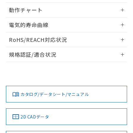
用者の範囲」に記載されている法人を
内部接続図
情報更新：2025/09/04
るもので、過去に遡って非含有を証明する
指します。
動作チャート
ものではありません。
また、RoHS指令のフタル酸エステル類４
レンジと時間設定範囲
情報更新：2025/09/04
電気的寿命曲線
物質の対応では、対応完了までの期間は出
荷製品に未対応品が混在することから備考
動作チャート
情報更新：2025/09/04
欄に対応日を記載しておりました。
RoHS/REACH対応状況
既に当社にて対応品への在庫切替を完了
電気的寿命曲線
していることから、特段のことがない限
情報更新：2026/7/29
規格認証/適合状況
り、2022年1月12日より割愛しておりま
す。
EU RoHS
注意事項・凡例
UL認証
CSA認証
CEマーキング
Yes
Yes
Yes
対応状況
対応予定月
※1
※2
カタログ/データシート/マニュアル
対応済み
LR型式承認
DNV型式承認
BV型式承認
KR型式承
（イギリス
（ノルウェー
（フランス
（韓国
船舶規格）
船舶規格）
船舶規格）
船舶規格
中国 RoHS
注意事項・凡例
2D CADデータ
Yes
No
No
No