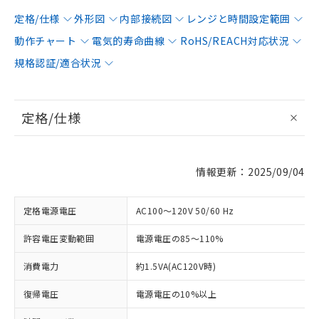
定格/仕様
外形図
内部接続図
レンジと時間設定範囲
動作チャート
電気的寿命曲線
RoHS/REACH対応状況
規格認証/適合状況
定格/仕様
情報更新：2025/09/04
定格電源電圧
AC100～120V 50/60 Hz
許容電圧変動範囲
電源電圧の85～110%
消費電力
約1.5VA(AC120V時)
復帰電圧
電源電圧の10%以上