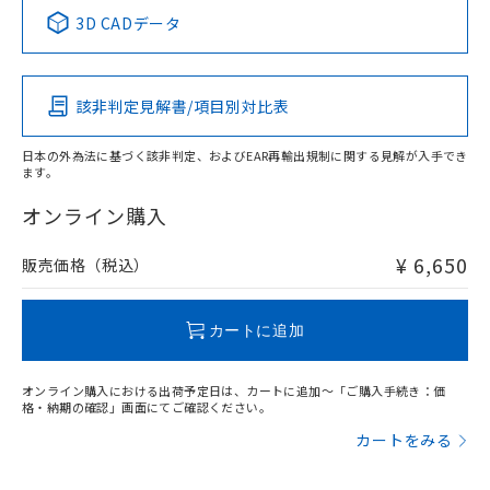
中国 RoHS表
※1 ※2
3D CADデータ
この製品の規格認証/適合状況ページへ
Pb
Hg
Cd
Cr(VI)
その他の認証はこちらのページからご検索ください
該非判定見解書/項目別対比表
X
O
O
O
日本の外為法に基づく該非判定、およびEAR再輸出規制に関する見解が入手でき
ます。
"対応済み"や非含有の記載がされた商品であっても、流通
在庫等で未対応品が混在する可能性があります。
オンライン購入
非含有品が必要な際は、弊社営業部門もしくは販売店へお
問い合わせください。
¥ 6,650
販売価格（税込）
この製品のRoHS/REACH対応状況ページへ
カートに追加
オンライン購入における出荷予定日は、カートに追加～「ご購入手続き：価
格・納期の確認」画面にてご確認ください。
カートをみる