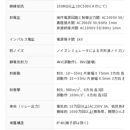
ご利用条件
有に対応した製品に切り替える予定のある
絶縁抵抗
100MΩ以上 (DC500Vメガにて)
商品です。
対応予定なし：EU RoHS指令（10物質）の
耐電圧
操作電源回路と制御出力間: AC2000V 50/60Hz
以下の条件をお読みいただき、同意のうえ
非含有に非対応の商品で、対応品を出す予
異極接点間: AC2000V 50/60Hz 1min
ご利用ください。
非連続接点間: AC1000V 50/60Hz 1min
定はありません。
調査・確認中：EU RoHS指令（10物質）の
本サービスは、当社制御機器事業取扱
インパルス電圧
電源端子間: 1kV
※1 中国RoHS○×表
非含有の対応状況を調査中または確認中の
商品の当社在庫状況および標準価格
商品です。
(税抜)を提供させていただくもので
耐ノイズ
ノイズシミュレータによる方形波ノイズ(パルス幅 1
「○」：最大均質材料含有率が中国RoHSの
非該当品：ライセンス料など無形物で、有
す。
基準値以下であることを示します。
害物質有無と関係のない商品です。
静電気耐力
4kV(誤動作)、8kV(破壊)
当社制御機器事業取扱商品の中には、
「×」：最大均質材料含有率が中国RoHSの
仕入先様の事情により、非含有部品として
本サービスの対象外となる商品もある
基準値を超えていることを示します。
いたものが、含有品と判明した場合などや
当社は、これら貴社製品のうち、外国
耐振動
耐久: 10～55Hz 片振幅 0.75mm 3方向 各1h
ことをご了承ください。
「－」：未確認です。当社販売部門へお問
むを得ず変更することがあります。
誤動作: 10～55Hz 片振幅 0.5mm 3方向 各10
為替および外国貿易法に定める商品
在庫状況および標準価格照会結果は、
い合わせください。
（以下｢規制貨物等」という）を輸出
記載している更新日時点での社内デー
2
耐衝撃
耐久: 980m/s
、6方向 各3回
*EU RoHS指令（10物質）：
または国外への提供する場合は、日本
記
タに基づき作成されるものであり、閲
説明
鉛(Pb) 1000ppm以下、 水銀(Hg) 1000ppm以下、 カド
2
誤動作: 100m/s
、6方向 各3回
*中国RoHS10物質の基準値 (GB/T26572)：
国政府の輸出許可(または役務取引許
号
覧された時点での実際の在庫および標
ミウム(Cd) 100ppm以下、
Pb(鉛) :1000ppm、 Hg(水銀) : 1000ppm、 Cd(カドミウ
可)を取得するなどの必要な手続きを
六価クロム(Cr(Ⅵ)) 1000ppm以下、ポリ臭化ビフェニル
ム) : 100ppm、
準価格とは異なる場合があることをご
寿命（リレー出力）
電気的: 10万回以上(AC250V 3A、抵抗負荷、
類(PBB) 1000ppm以下、ポリ臭化ジフェニルエーテル類
Cr(Ⅵ)(六価クロム) : 1000ppm、 PBBs(ポリ臭化ビフェ
とります。
了承ください。
機械的: 1000万回以上(無負荷、開閉ひん度180
(PBDE) 1000ppm以下、フタル酸ビス(2-エチルヘキシ
○
一定数以上の在庫あり
ニル類) : 1000ppm、 PBDEs(ポリ臭化ジフェニルエーテ
当社は規制貨物を破棄する場合は、完
ル) (DEHP)(別名：DOP) 1000ppm以下、フタル酸ブチ
正式な納期状況および標準価格はお客
ル類) : 1000ppm、
ルベンジル（BBP） 1000ppm以下、フタル酸ジブチル
全に破砕するなど、違法に輸出されな
DBP(フタル酸ジブチル) : 1000ppm、 DIBP(フタル酸ジ
保護構造
IP40(端子部は除く)
様のお取引先、またはお客様担当のオ
（DBP） 1000ppm以下、フタル酸ジイソブチル
イソブチル) : 1000ppm、 BBP(フタル酸ブチルベンジ
△
一定数には満たないが在庫あり
いよう必要な手段を講じます。
ムロン制御機器販売店・当社販売員に
(DIBP) 1000ppm以下
ル) : 1000ppm、