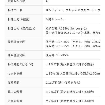
時間レンジ数
4
動作モード
オンディレー、フリッカオフスタート、フリ
制御出力（種類）
限時リレー 1c
制御出力（接点出力）
抵抗負荷: AC250V 3A (cosφ=1)
最小適用負荷 DC5V 10mA (P水準、参考値)
周囲温度範囲
使用時: -10～55℃（ただし、氷結しないこ
保存時: -25～65℃（ただし、氷結しないこ
周囲湿度範囲
使用時: 35～85%
動作時間のばらつき
±1%以下 (最大目盛りに対する割合)
セット誤差
±15% (最大目盛りに対する割合)±50ms以
※1 対応状況
復帰時間
0.1s以下 (途中復帰を含む)
対応済み：EU RoHS指令（10物質）の
電圧の影響
±2%以下 (最大目盛りに対する割合)
非含有に対応した製品が提供可能な商品で
す。
温度の影響
±2%以下 (最大目盛りに対する割合)
対応予定：EU RoHS指令（10物質）の非含