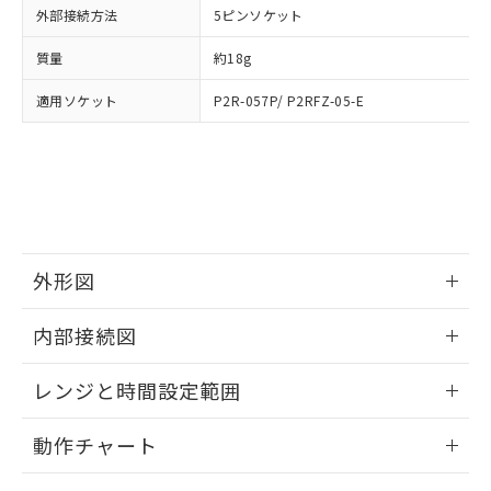
当社は貴社製品を、核兵器、ミサイ
但し、RoHS指令で産業用監視および制御機器に対する
外部接続方法
5ピンソケット
DEHP(フタル酸ビス(2-エチルヘキシル)) : 1000ppm
ご相談ください。
適用除外項目は除く。
ル、化学兵器、生物兵器またはその他
－
在庫なし(最新の在庫状況につ
オムロン制御機器販売店や当社販売拠
フタル酸エステル類の４物質については閾値を超える意
質量
約18g
武器並びにこれらの製造装置等に一切
いては、お客様のお取引先、ま
図的な使用がないことを確認しています。
点は「
販売ネットワーク
」をご確認
※2 環境保護使用期限
使用いたしません。
たはお客様担当のオムロン制御
ください。
適用ソケット
P2R-057P/ P2RFZ-05-E
当社は、貴社製品を第三者に販売する
機器販売店・当社販売員にご確
在庫状況および標準価格結果を当社の
※2 対応予定月
「ｅ」：有害物質（10物質）のすべてが基
場合は、上記1、2および3の内容を当
認ください)
事前の承諾なく第三者に漏洩または開
準値以下であることを示します。
該第三者に通知します。また当社は、
示しないようお願いします。
部品在庫の切り替え状況などにより、予定
「10」：通常の使用状況下において有害物
販売先および販売に係わる関係者が違
マイパーツ機能（部品リスト作成サー
空
受注生産機種、また在庫状況の
月が前後することがあります。
質が外部に漏えいし、環境に深刻な影響を
法に輸出するおそれがある場合は、取
ビス）をご利用いただくには、I-Web
白
情報を公開していない機種
及ぼさない年数を意味します。
り引きをいたしません。
メンバーズにご登録されている必要が
「－」：未確認です。当社販売部門へお問
あります。
い合わせください。
お客様が当ウェブサイト上で当社にご
外形図
※3 非含有証明書ダウンロード
登録された部品リストについて、当社
および当社の共同利用者が、当社の製
情報更新：2024/12/23
内部接続図
下記の非含有証明書をダウンロードするこ
品・サービスに関するお客様との取
とができます。
合意する
キャンセル
引・商談に必要な範囲で利用すること
外形図
情報更新：2024/12/23
レンジと時間設定範囲
をご了承ください。
EU RoHS指令（10物質）の非含有証明書
※当社の共同利用者とは、
"個人情報
内部接続図
51物質の非含有証明書（当社基準）
情報更新：2024/12/23
の共同利用に関して"
の「1.共同利
動作チャート
※本証明書は発行日時点で非含有を証明す
用者の範囲」に記載されている法人を
るもので、過去に遡って非含有を証明する
レンジと時間設定範囲
指します。
情報更新：2024/12/23