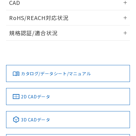
ものではありません。
CAD
また、RoHS指令のフタル酸エステル類４
動作チャート
ログイン/会員登録いただくと、CADデータをダウンロー
物質の対応では、対応完了までの期間は出
RoHS/REACH対応状況
ドすることができます。
荷製品に未対応品が混在することから備考
欄に対応日を記載しておりました。
情報更新：2026/7/29
規格認証/適合状況
既に当社にて対応品への在庫切替を完了
していることから、特段のことがない限
ログイン/会員登録
EU RoHS
注意事項・凡例
り、2022年1月12日より割愛しておりま
UL認証
CSA認証
CEマーキング
す。
Yes
Yes
Yes
対応状況
対応予定月
※1
※2
ダウンロードデータをご利用いただく前に、以下を必ずお読
みください。
カタログ/データシート/マニュアル
対応済み
ソフトウェアの使用条件
LR型式承認
DNV型式承認
BV型式承認
KR型式承
（イギリス
（ノルウェー
（フランス
（韓国
船舶規格）
船舶規格）
船舶規格）
船舶規格
中国 RoHS
注意事項・凡例
2D CADデータ
No
No
No
No
中国 RoHS表
※1 ※2
3D CADデータ
この製品の規格認証/適合状況ページへ
Pb
Hg
Cd
Cr(VI)
その他の認証はこちらのページからご検索ください