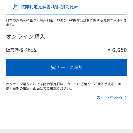
該非判定見解書/項目別対比表
X
O
O
O
日本の外為法に基づく該非判定、およびEAR再輸出規制に関する見解が入手でき
ます。
"対応済み"や非含有の記載がされた商品であっても、流通
在庫等で未対応品が混在する可能性があります。
オンライン購入
非含有品が必要な際は、弊社営業部門もしくは販売店へお
問い合わせください。
¥ 6,650
販売価格（税込）
この製品のRoHS/REACH対応状況ページへ
カートに追加
オンライン購入における出荷予定日は、カートに追加～「ご購入手続き：価
格・納期の確認」画面にてご確認ください。
カートをみる