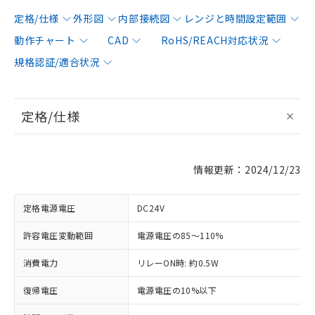
定格/仕様
外形図
内部接続図
レンジと時間設定範囲
動作チャート
CAD
RoHS/REACH対応状況
規格認証/適合状況
定格/仕様
情報更新：2024/12/23
定格電源電圧
DC24V
許容電圧変動範囲
電源電圧の85～110%
消費電力
リレーON時: 約0.5W
復帰電圧
電源電圧の10%以下