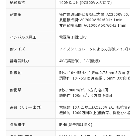
ご利用条件
有に対応した製品に切り替える予定のある
絶縁抵抗
100MΩ以上 (DC500Vメガにて)
商品です。
対応予定なし：EU RoHS指令（10物質）の
耐電圧
操作電源回路と制御出力間: AC2000V 50/60Hz
以下の条件をお読みいただき、同意のうえ
異極接点間: AC2000V 50/60Hz 1min
非含有に非対応の商品で、対応品を出す予
ご利用ください。
非連続接点間: AC1000V 50/60Hz 1min
定はありません。
調査・確認中：EU RoHS指令（10物質）の
本サービスは、当社制御機器事業取扱
インパルス電圧
電源端子間: 1kV
※1 中国RoHS○×表
非含有の対応状況を調査中または確認中の
商品の当社在庫状況および標準価格
商品です。
(税抜)を提供させていただくもので
耐ノイズ
ノイズシミュレータによる方形波ノイズ(パルス幅 1
「○」：最大均質材料含有率が中国RoHSの
非該当品：ライセンス料など無形物で、有
す。
基準値以下であることを示します。
害物質有無と関係のない商品です。
静電気耐力
4kV(誤動作)、8kV(破壊)
当社制御機器事業取扱商品の中には、
「×」：最大均質材料含有率が中国RoHSの
仕入先様の事情により、非含有部品として
本サービスの対象外となる商品もある
基準値を超えていることを示します。
いたものが、含有品と判明した場合などや
当社は、これら貴社製品のうち、外国
耐振動
耐久: 10～55Hz 片振幅 0.75mm 3方向 各1h
ことをご了承ください。
「－」：未確認です。当社販売部門へお問
むを得ず変更することがあります。
誤動作: 10～55Hz 片振幅 0.5mm 3方向 各10
為替および外国貿易法に定める商品
在庫状況および標準価格照会結果は、
い合わせください。
（以下｢規制貨物等」という）を輸出
記載している更新日時点での社内デー
2
耐衝撃
耐久: 980m/s
、6方向 各3回
*EU RoHS指令（10物質）：
または国外への提供する場合は、日本
記
タに基づき作成されるものであり、閲
説明
2
鉛(Pb) 1000ppm以下、 水銀(Hg) 1000ppm以下、 カド
誤動作: 100m/s
、6方向 各3回
*中国RoHS10物質の基準値 (GB/T26572)：
国政府の輸出許可(または役務取引許
号
覧された時点での実際の在庫および標
ミウム(Cd) 100ppm以下、
Pb(鉛) :1000ppm、 Hg(水銀) : 1000ppm、 Cd(カドミウ
可)を取得するなどの必要な手続きを
六価クロム(Cr(Ⅵ)) 1000ppm以下、ポリ臭化ビフェニル
ム) : 100ppm、
準価格とは異なる場合があることをご
寿命（リレー出力）
電気的: 10万回以上(AC250V 3A、抵抗負荷、
類(PBB) 1000ppm以下、ポリ臭化ジフェニルエーテル類
Cr(Ⅵ)(六価クロム) : 1000ppm、 PBBs(ポリ臭化ビフェ
とります。
了承ください。
機械的: 1000万回以上(無負荷、開閉ひん度180
(PBDE) 1000ppm以下、フタル酸ビス(2-エチルヘキシ
○
一定数以上の在庫あり
ニル類) : 1000ppm、 PBDEs(ポリ臭化ジフェニルエーテ
当社は規制貨物を破棄する場合は、完
ル) (DEHP)(別名：DOP) 1000ppm以下、フタル酸ブチ
正式な納期状況および標準価格はお客
ル類) : 1000ppm、
ルベンジル（BBP） 1000ppm以下、フタル酸ジブチル
全に破砕するなど、違法に輸出されな
DBP(フタル酸ジブチル) : 1000ppm、 DIBP(フタル酸ジ
保護構造
IP40(端子部は除く)
様のお取引先、またはお客様担当のオ
（DBP） 1000ppm以下、フタル酸ジイソブチル
イソブチル) : 1000ppm、 BBP(フタル酸ブチルベンジ
△
一定数には満たないが在庫あり
いよう必要な手段を講じます。
ムロン制御機器販売店・当社販売員に
(DIBP) 1000ppm以下
ル) : 1000ppm、
但し、RoHS指令で産業用監視および制御機器に対する