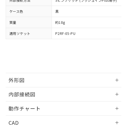
当社は貴社製品を、核兵器、ミサイ
外部接続方法
5ピンソケット (プッシュインPlus端子)
DEHP(フタル酸ビス(2-エチルヘキシル)) : 1000ppm
ご相談ください。
適用除外項目は除く。
ル、化学兵器、生物兵器またはその他
－
在庫なし(最新の在庫状況につ
オムロン制御機器販売店や当社販売拠
フタル酸エステル類の４物質については閾値を超える意
ケース色
黒
武器並びにこれらの製造装置等に一切
いては、お客様のお取引先、ま
図的な使用がないことを確認しています。
点は「
販売ネットワーク
」をご確認
※2 環境保護使用期限
使用いたしません。
たはお客様担当のオムロン制御
ください。
質量
約18g
当社は、貴社製品を第三者に販売する
機器販売店・当社販売員にご確
在庫状況および標準価格結果を当社の
※2 対応予定月
「ｅ」：有害物質（10物質）のすべてが基
場合は、上記1、2および3の内容を当
認ください)
事前の承諾なく第三者に漏洩または開
適用ソケット
P2RF-05-PU
準値以下であることを示します。
該第三者に通知します。また当社は、
示しないようお願いします。
部品在庫の切り替え状況などにより、予定
「10」：通常の使用状況下において有害物
販売先および販売に係わる関係者が違
マイパーツ機能（部品リスト作成サー
空
受注生産機種、また在庫状況の
月が前後することがあります。
質が外部に漏えいし、環境に深刻な影響を
法に輸出するおそれがある場合は、取
ビス）をご利用いただくには、I-Web
白
情報を公開していない機種
及ぼさない年数を意味します。
り引きをいたしません。
メンバーズにご登録されている必要が
「－」：未確認です。当社販売部門へお問
あります。
い合わせください。
お客様が当ウェブサイト上で当社にご
※3 非含有証明書ダウンロード
登録された部品リストについて、当社
外形図
および当社の共同利用者が、当社の製
下記の非含有証明書をダウンロードするこ
品・サービスに関するお客様との取
とができます。
情報更新：2024/12/23
合意する
キャンセル
引・商談に必要な範囲で利用すること
内部接続図
をご了承ください。
EU RoHS指令（10物質）の非含有証明書
外形図
※当社の共同利用者とは、
"個人情報
情報更新：2024/12/23
51物質の非含有証明書（当社基準）
動作チャート
の共同利用に関して"
の「1.共同利
※本証明書は発行日時点で非含有を証明す
用者の範囲」に記載されている法人を
内部接続図
情報更新：2024/12/23
るもので、過去に遡って非含有を証明する
指します。
CAD
ものではありません。