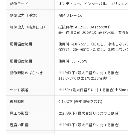
動作モード
オンディレー、インターバル、フリッカオン
制御出力（種類）
限時リレー 1c
制御出力（接点出力）
抵抗負荷: AC250V 3A (cosφ=1)
最小適用負荷 DC5V 10mA (P水準、参考値)
周囲温度範囲
使用時: -10～55℃（ただし、氷結しないこ
保存時: -25～65℃（ただし、氷結しないこ
周囲湿度範囲
使用時: 35～85%
動作時間のばらつき
±1%以下 (最大目盛りに対する割合)
1sレンジでは±1%±10ms以下
セット誤差
±15% (最大目盛りに対する割合)±50ms以
※1 対応状況
復帰時間
0.1s以下 (途中復帰を含む)
対応済み：EU RoHS指令（10物質）の
電圧の影響
±2%以下 (最大目盛りに対する割合)
非含有に対応した製品が提供可能な商品で
す。
温度の影響
±2%以下 (最大目盛りに対する割合)
対応予定：EU RoHS指令（10物質）の非含