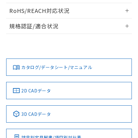
また、RoHS指令のフタル酸エステル類４
動作チャート
ログイン/会員登録いただくと、CADデータをダウンロー
RoHS/REACH対応状況
物質の対応では、対応完了までの期間は出
ドすることができます。
荷製品に未対応品が混在することから備考
情報更新：2026/7/29
欄に対応日を記載しておりました。
規格認証/適合状況
既に当社にて対応品への在庫切替を完了
ログイン/会員登録
EU RoHS
注意事項・凡例
していることから、特段のことがない限
UL認証
CSA認証
CEマーキング
り、2022年1月12日より割愛しておりま
す。
Yes
Yes
Yes
対応状況
対応予定月
※1
※2
ダウンロードデータをご利用いただく前に、以下を必ずお読
みください。
カタログ/データシート/マニュアル
対応済み
ソフトウェアの使用条件
LR型式承認
DNV型式承認
BV型式承認
KR型式承
（イギリス
（ノルウェー
（フランス
（韓国
船舶規格）
船舶規格）
船舶規格）
船舶規格
中国 RoHS
注意事項・凡例
2D CADデータ
No
No
No
No
中国 RoHS表
※1 ※2
3D CADデータ
この製品の規格認証/適合状況ページへ
Pb
Hg
Cd
Cr(VI)
その他の認証はこちらのページからご検索ください
該非判定見解書/項目別対比表