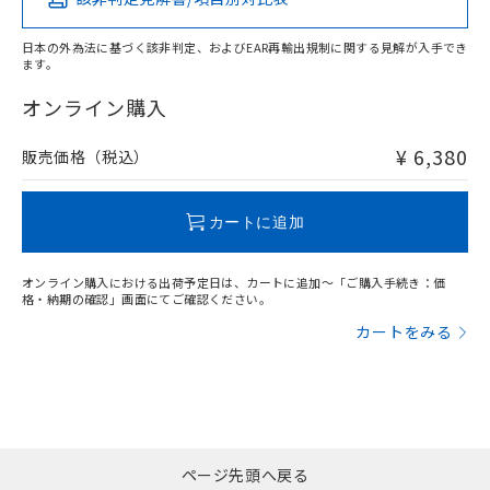
X
O
O
O
日本の外為法に基づく該非判定、およびEAR再輸出規制に関する見解が入手でき
ます。
"対応済み"や非含有の記載がされた商品であっても、流通
在庫等で未対応品が混在する可能性があります。
オンライン購入
非含有品が必要な際は、弊社営業部門もしくは販売店へお
問い合わせください。
¥ 6,380
販売価格（税込）
この製品のRoHS/REACH対応状況ページへ
カートに追加
オンライン購入における出荷予定日は、カートに追加～「ご購入手続き：価
格・納期の確認」画面にてご確認ください。
カートをみる
ページ先頭へ戻る