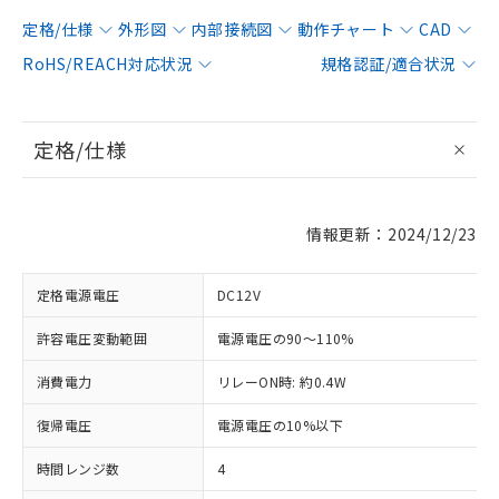
定格/仕様
外形図
内部接続図
動作チャート
CAD
RoHS/REACH対応状況
規格認証/適合状況
定格/仕様
情報更新：2024/12/23
定格電源電圧
DC12V
許容電圧変動範囲
電源電圧の90～110%
消費電力
リレーON時: 約0.4W
復帰電圧
電源電圧の10%以下
時間レンジ数
4