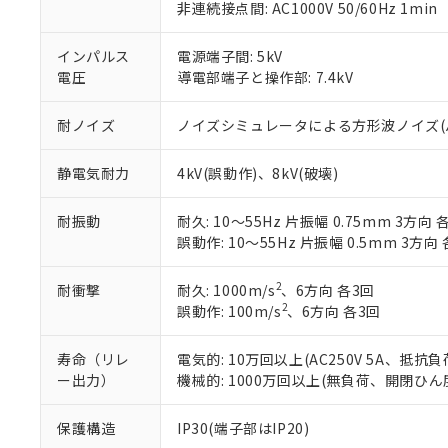
非連続接点間: AC1000V 50/60Hz 1min
いる法人を指
EU RoHS指令（
51物質の非含有証
インパルス
電源端子間: 5kV
※本証明書は発行
電圧
導電部端子と操作部: 7.4kV
また、RoHS指
混在することから
既に当社にて対応
耐ノイズ
ノイズシミュレータによる方形波ノイズ(パルス幅
り割愛しておりま
静電気耐力
4kV(誤動作)、8kV(破壊)
耐振動
耐久: 10～55Hz 片振幅 0.75mm 3方向 
誤動作: 10～55Hz 片振幅 0.5mm 3方向 
2
耐衝撃
耐久: 1000m/s
、6方向 各3回
2
誤動作: 100m/s
、6方向 各3回
寿命（リレ
電気的: 10万回以上(AC250V 5A、抵抗
ー出力）
機械的: 1000万回以上(無負荷、開閉ひん度
保護構造
IP30(端子部はIP20)