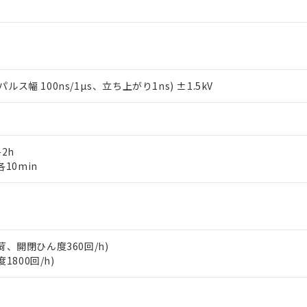
します。
10物質）の非含有証明書
明書（当社基準）
日時点で非含有を証明するもので、過去に遡って非含有を証明するも
令のフタル酸エステル類４物質の対応では、対応完了までの期間は出
備考欄に対応日を記載しておりました。
品への在庫切替を完了していることから、特段のことがない限り、20
 100ns/1µs、立ち上がり1ns) ±1.5kV
す。
各2h
各10min
負荷、開閉ひん度360回/h)
1800回/h)