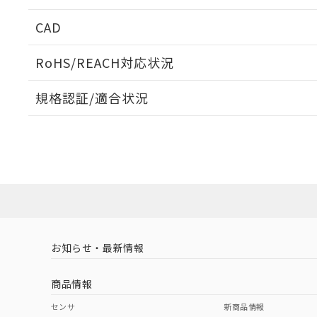
端子配置
CAD
動作チャート
ログイン/会員登録いただくと、CADデータをダウンロ
RoHS/REACH対応状況
規格認証/適合状況
EU RoHS
注意事項・凡例
UL認証
CSA認証
CEマーキング
ダウンロードデータをご利用いただく前に、以下を必ずお読
Yes
Yes
Yes
対応状況
対応予定月
※1
※2
ソフトウェアの使用条件
対応済み
LR型式承認
DNV型式承認
BV型式承認
KR
（イギリス
（ノルウェー
（フランス
（
お知らせ・最新情報
中国 RoHS
注意事項・凡例
船舶規格）
船舶規格）
船舶規格）
船
商品情報
Yes
No
No
No
中国 RoHS表
※1 ※2
センサ
新商品情報