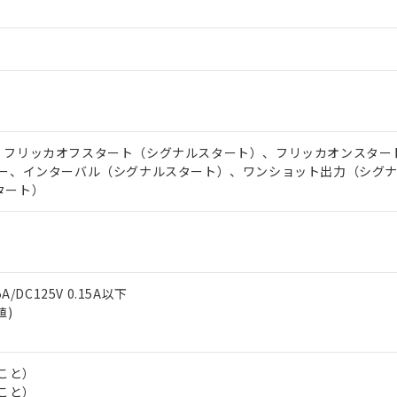
、フリッカオフスタート（シグナルスタート）、フリッカオンスター
レー、インターバル（シグナルスタート）、ワンショット出力（シグ
タート）
5A/DC125V 0.15A以下
値)
 RoHS指令（10物質）の非含有に対応した製品が提供可能な商品です
oHS指令（10物質）の非含有に対応した製品に切り替える予定のある
いこと）
 RoHS指令（10物質）の非含有に非対応の商品で、対応品を出す予
いこと）
 RoHS指令（10物質）の非含有の対応状況を調査中または確認中の