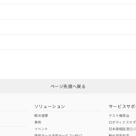
情報更新：2
ードすることができます。
情報更新：
ログイン/会員登録
CCC認証
電波法
みください。
Yes
N/A
非含有証明書
※3
ページ先頭へ戻る
ダウンロードはこちら
型式承認
NK型式承認
ABS型式承認
韓国
（日本
（アメリカ
ソリューション
サービスサポ
舶規格）
船舶規格）
船舶規格）
解決提案
テスト機貸出
事例
ロボティクスサ
No
No
イベント
日本語相談窓口
現場データ活用サービスi-BELT
輸出該非判定