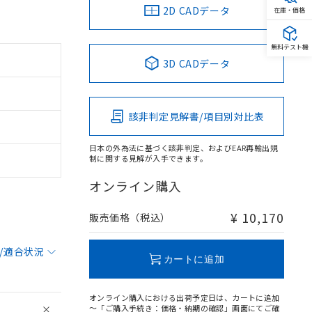
2D CADデータ
在庫・価格
無料テスト機
3D CADデータ
該非判定見解書/項目別対比表
日本の外為法に基づく該非判定、およびEAR再輸出規
制に関する見解が入手できます。
オンライン購入
¥ 10,170
販売価格（税込）
/適合状況
カートに追加
オンライン購入における出荷予定日は、カートに追加
～「ご購入手続き：価格・納期の確認」画面にてご確