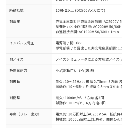
す。
対応予定：EU RoHS指令（10物質）の非含
絶縁抵抗
100MΩ以上 (DC500Vメガにて)
ご利用条件
有に対応した製品に切り替える予定のある
耐電圧
充電金属部と非充電金属部間: AC2000V 50/60
商品です。
制御出力と操作回路間: AC2000V 50/60Hz 1
対応予定なし：EU RoHS指令（10物質）の
非連続接点間: AC1000V 50/60Hz 1min
以下の条件をお読みいただき、同意のうえ
非含有に非対応の商品で、対応品を出す予
ご利用ください。
定はありません。
インパルス電圧
電源端子間: 1kV
調査・確認中：EU RoHS指令（10物質）の
導電部端子と露出した非充電金属部間: 1.5kV
本サービスは、当社制御機器事業取扱
※1 中国RoHS○×表
非含有の対応状況を調査中または確認中の
商品の当社在庫状況および標準価格
商品です。
耐ノイズ
ノイズシミュレータによる方形波ノイズ(パルス幅 1
(税抜)を提供させていただくもので
「○」：最大均質材料含有率が中国RoHSの
非該当品：ライセンス料など無形物で、有
す。
基準値以下であることを示します。
害物質有無と関係のない商品です。
静電気耐力
4kV(誤動作)、8kV(破壊)
当社制御機器事業取扱商品の中には、
「×」：最大均質材料含有率が中国RoHSの
仕入先様の事情により、非含有部品として
本サービスの対象外となる商品もある
基準値を超えていることを示します。
耐振動
耐久: 10～55Hz 片振幅 0.75mm 3方向 各2h
いたものが、含有品と判明した場合などや
当社は、これら貴社製品のうち、外国
ことをご了承ください。
誤動作: 10～55Hz 片振幅 0.5mm 3方向 各10
「－」：未確認です。当社販売部門へお問
むを得ず変更することがあります。
為替および外国貿易法に定める商品
在庫状況および標準価格照会結果は、
い合わせください。
（以下｢規制貨物等」という）を輸出
記載している更新日時点での社内デー
2
耐衝撃
耐久: 1000m/s
、6方向 各3回
*EU RoHS指令（10物質）：
または国外への提供する場合は、日本
2
記
タに基づき作成されるものであり、閲
説明
誤動作: 100m/s
、6方向 各3回
鉛(Pb) 1000ppm以下、 水銀(Hg) 1000ppm以下、 カド
*中国RoHS10物質の基準値 (GB/T26572)：
国政府の輸出許可(または役務取引許
号
覧された時点での実際の在庫および標
ミウム(Cd) 100ppm以下、
Pb(鉛) :1000ppm、 Hg(水銀) : 1000ppm、 Cd(カドミウ
可)を取得するなどの必要な手続きを
六価クロム(Cr(Ⅵ)) 1000ppm以下、ポリ臭化ビフェニル
寿命（リレー出力）
電気的: 10万回以上(AC250V 5A、抵抗負荷、
ム) : 100ppm、
準価格とは異なる場合があることをご
類(PBB) 1000ppm以下、ポリ臭化ジフェニルエーテル類
Cr(Ⅵ)(六価クロム) : 1000ppm、 PBBs(ポリ臭化ビフェ
とります。
機械的: 1000万回以上(無負荷、開閉ひん度180
了承ください。
(PBDE) 1000ppm以下、フタル酸ビス(2-エチルヘキシ
○
一定数以上の在庫あり
ニル類) : 1000ppm、 PBDEs(ポリ臭化ジフェニルエーテ
当社は規制貨物を破棄する場合は、完
ル) (DEHP)(別名：DOP) 1000ppm以下、フタル酸ブチ
正式な納期状況および標準価格はお客
ル類) : 1000ppm、