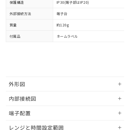
保護構造
IP30(端子部はIP20)
ルベンジル（BBP） 1000ppm以下、フタル酸ジブチル
全に破砕するなど、違法に輸出されな
DBP(フタル酸ジブチル) : 1000ppm、 DIBP(フタル酸ジ
様のお取引先、またはお客様担当のオ
（DBP） 1000ppm以下、フタル酸ジイソブチル
イソブチル) : 1000ppm、 BBP(フタル酸ブチルベンジ
△
一定数には満たないが在庫あり
いよう必要な手段を講じます。
ムロン制御機器販売店・当社販売員に
(DIBP) 1000ppm以下
ル) : 1000ppm、
外部接続方法
端子台
当社は貴社製品を、核兵器、ミサイ
但し、RoHS指令で産業用監視および制御機器に対する
DEHP(フタル酸ビス(2-エチルヘキシル)) : 1000ppm
ご相談ください。
適用除外項目は除く。
ル、化学兵器、生物兵器またはその他
－
在庫なし(最新の在庫状況につ
オムロン制御機器販売店や当社販売拠
フタル酸エステル類の４物質については閾値を超える意
質量
約120g
武器並びにこれらの製造装置等に一切
いては、お客様のお取引先、ま
図的な使用がないことを確認しています。
点は「
販売ネットワーク
」をご確認
※2 環境保護使用期限
使用いたしません。
たはお客様担当のオムロン制御
ください。
付属品
ネームラベル
当社は、貴社製品を第三者に販売する
機器販売店・当社販売員にご確
在庫状況および標準価格結果を当社の
※2 対応予定月
「ｅ」：有害物質（10物質）のすべてが基
場合は、上記1、2および3の内容を当
認ください)
事前の承諾なく第三者に漏洩または開
準値以下であることを示します。
該第三者に通知します。また当社は、
示しないようお願いします。
部品在庫の切り替え状況などにより、予定
「10」：通常の使用状況下において有害物
販売先および販売に係わる関係者が違
マイパーツ機能（部品リスト作成サー
空
受注生産機種、また在庫状況の
月が前後することがあります。
質が外部に漏えいし、環境に深刻な影響を
法に輸出するおそれがある場合は、取
ビス）をご利用いただくには、I-Web
白
情報を公開していない機種
及ぼさない年数を意味します。
り引きをいたしません。
メンバーズにご登録されている必要が
「－」：未確認です。当社販売部門へお問
あります。
い合わせください。
外形図
お客様が当ウェブサイト上で当社にご
※3 非含有証明書ダウンロード
登録された部品リストについて、当社
情報更新：2024/12/23
および当社の共同利用者が、当社の製
内部接続図
下記の非含有証明書をダウンロードするこ
品・サービスに関するお客様との取
とができます。
外形図
合意する
キャンセル
引・商談に必要な範囲で利用すること
情報更新：2024/12/23
端子配置
をご了承ください。
EU RoHS指令（10物質）の非含有証明書
※当社の共同利用者とは、
"個人情報
内部接続図
情報更新：2024/12/23
51物質の非含有証明書（当社基準）
レンジと時間設定範囲
の共同利用に関して"
の「1.共同利