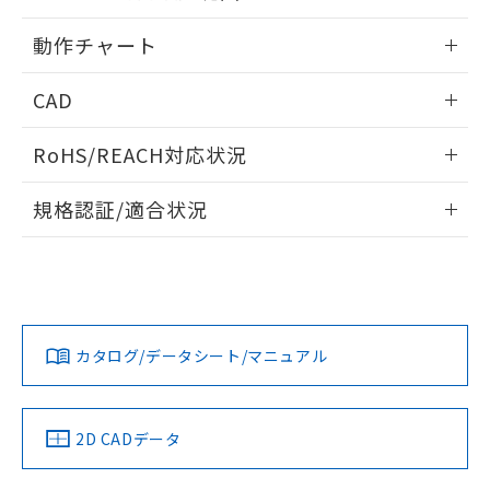
※本証明書は発行日時点で非含有を証明す
用者の範囲」に記載されている法人を
端子配置
るもので、過去に遡って非含有を証明する
情報更新：2024/12/23
指します。
動作チャート
ものではありません。
また、RoHS指令のフタル酸エステル類４
レンジと時間設定範囲
情報更新：2024/12/23
物質の対応では、対応完了までの期間は出
CAD
荷製品に未対応品が混在することから備考
動作チャート
ログイン/会員登録いただくと、CADデータをダウンロー
欄に対応日を記載しておりました。
RoHS/REACH対応状況
ドすることができます。
既に当社にて対応品への在庫切替を完了
していることから、特段のことがない限
情報更新：2026/7/29
規格認証/適合状況
り、2022年1月12日より割愛しておりま
す。
ログイン/会員登録
EU RoHS
注意事項・凡例
UL認証
CSA認証
CEマーキング
Yes
Yes
Yes
対応状況
対応予定月
※1
※2
ダウンロードデータをご利用いただく前に、以下を必ずお読
みください。
カタログ/データシート/マニュアル
対応済み
ソフトウェアの使用条件
LR型式承認
DNV型式承認
BV型式承認
KR型式承
（イギリス
（ノルウェー
（フランス
（韓国
船舶規格）
船舶規格）
船舶規格）
船舶規格
中国 RoHS
注意事項・凡例
2D CADデータ
Yes
No
No
No