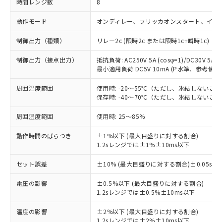
時間レンジ数
8
動作モード
オンディレー、フリッカオンスタート、イン
制御出力（種類）
リレー2c (限時2c または限時1c+瞬時1c)
制御出力（接点出力）
抵抗負荷: AC250V 5A (cosφ=1)/DC30V 5A/
最小適用負荷 DC5V 10mA (P水準、参考値)
周囲温度範囲
使用時: -20～55℃（ただし、氷結しないこ
保存時: -40～70℃（ただし、氷結しないこ
周囲湿度範囲
使用時: 25～85%
動作時間のばらつき
±1%以下 (最大目盛りに対する割合)
1.2sレンジでは±1%±10ms以下
セット誤差
±10% (最大目盛りに対する割合)±0.05s以
電圧の影響
±0.5%以下 (最大目盛りに対する割合)
※1 対応状況
1.2sレンジでは±0.5%±10ms以下
対応済み：EU RoHS指令（10物質）の
温度の影響
±2%以下 (最大目盛りに対する割合)
非含有に対応した製品が提供可能な商品で
1.2sレンジでは±2%±10ms以下