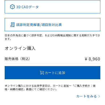
中国 RoHS表
※1 ※2
3D CADデータ
この製品の規格認証/適合状況ページへ
Pb
Hg
Cd
Cr(VI)
その他の認証はこちらのページからご検索ください
該非判定見解書/項目別対比表
X
O
O
O
日本の外為法に基づく該非判定、およびEAR再輸出規制に関する見解が入手でき
ます。
"対応済み"や非含有の記載がされた商品であっても、流通
在庫等で未対応品が混在する可能性があります。
オンライン購入
非含有品が必要な際は、弊社営業部門もしくは販売店へお
問い合わせください。
¥ 8,960
販売価格（税込）
この製品のRoHS/REACH対応状況ページへ
カートに追加
オンライン購入における出荷予定日は、カートに追加～「ご購入手続き：価
格・納期の確認」画面にてご確認ください。
カートをみる