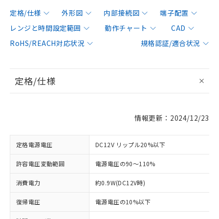
定格/仕様
外形図
内部接続図
端子配置
レンジと時間設定範囲
動作チャート
CAD
RoHS/REACH対応状況
規格認証/適合状況
定格/仕様
情報更新：2024/12/23
定格電源電圧
DC12V リップル20%以下
許容電圧変動範囲
電源電圧の90～110%
消費電力
約0.9W(DC12V時)
復帰電圧
電源電圧の10%以下