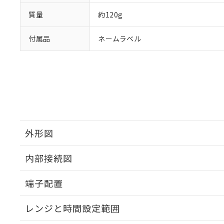
質量
約120g
付属品
ネームラベル
外形図
内部接続図
外形図
端子配置
内部接続図
レンジと時間設定範囲