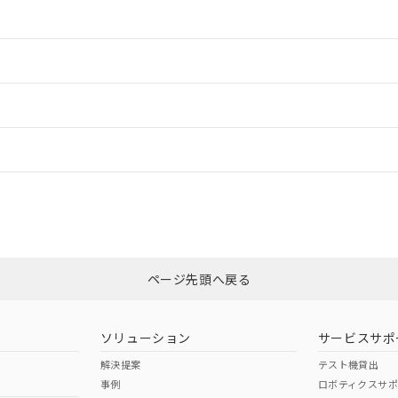
情報更新：2
情報更新：2
ードすることができます。
情報更新：
ログイン/会員登録
CCC認証
電波法
みください。
Yes
N/A
非含有証明書
※3
ページ先頭へ戻る
ダウンロードはこちら
型式承認
NK型式承認
ABS型式承認
韓国
（日本
（アメリカ
ソリューション
サービスサポ
舶規格）
船舶規格）
船舶規格）
解決提案
テスト機貸出
事例
ロボティクスサ
No
No