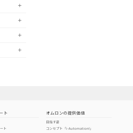
024/12/23
024/12/23
2026/7/29
ート
オムロンの提供価値
目指す姿
ポート
コンセプト「i-Automation!」