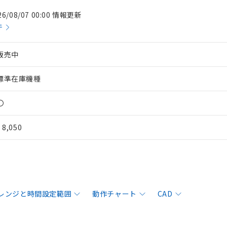
26/08/07 00:00 情報更新
件
販売中
標準在庫機種
〇
¥ 8,050
レンジと時間設定範囲
動作チャート
CAD