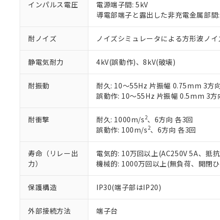
※当社の共同
インパルス電圧
電源端子間: 5kV
いる法人を指
EU RoHS指令（
導電部端子と露出した非充電金属部間: 
51物質の非含有証
※本証明書は発行
耐ノイズ
ノイズシミュレータによる方形波ノイズ(パル
また、RoHS指
混在することから
静電気耐力
4kV(誤動作)、8kV(破壊)
既に当社にて対応
り割愛しておりま
耐振動
耐久: 10～55Hz 片振幅 0.75mm 3方
誤動作: 10～55Hz 片振幅 0.5mm 3方
2
耐衝撃
耐久: 1000m/s
、6方向 各3回
2
誤動作: 100m/s
、6方向 各3回
寿命（リレー出
電気的: 10万回以上(AC250V 5A、
力）
機械的: 1000万回以上(無負荷、開閉ひん
保護構造
IP30(端子部はIP20)
外部接続方法
端子台