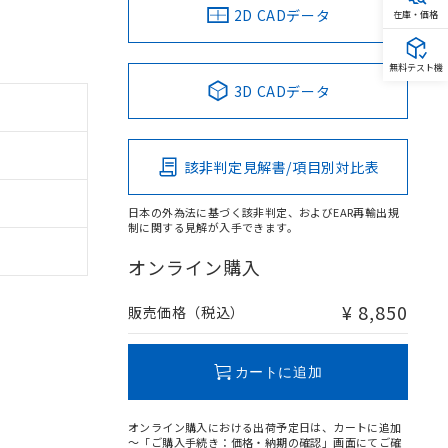
2D CADデータ
在庫・価格
無料テスト機
3D CADデータ
該非判定見解書/項目別対比表
日本の外為法に基づく該非判定、およびEAR再輸出規
制に関する見解が入手できます。
オンライン購入
¥ 8,850
販売価格（税込）
カートに追加
オンライン購入における出荷予定日は、カートに追加
～「ご購入手続き：価格・納期の確認」画面にてご確