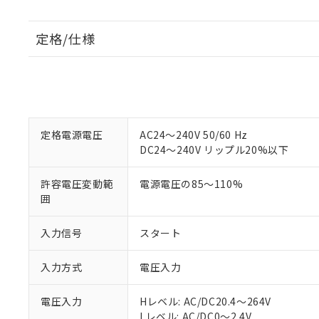
定格/仕様
定格電源電圧
AC24～240V 50/60 Hz
DC24～240V リップル20%以下
許容電圧変動範
電源電圧の85～110%
囲
入力信号
スタート
入力方式
電圧入力
電圧入力
Hレベル: AC/DC20.4～264V
Lレベル: AC/DC0～2.4V