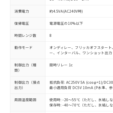
消費電力
約4.5VA(AC240V時)
復帰電圧
電源電圧の10%以下
時間レンジ数
8
動作モード
オンディレー、フリッカオフスタート
ー、インターバル、ワンショット出力
制御出力（種
限時リレー 1c
類）
制御出力（接点
抵抗負荷: AC250V 5A (cosφ=1)/DC30
出力）
最小適用負荷 DC5V 10mA (P水準、
※1 対応状況
周囲温度範囲
使用時: -20～55℃（ただし、氷結し
対応済み：EU
保存時: -40～70℃（ただし、氷結し
対応予定：EU R
対応予定なし：EU