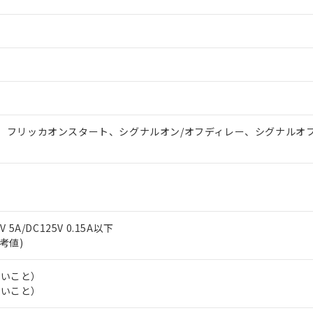
、フリッカオンスタート、シグナルオン/オフディレー、シグナルオ
V 5A/DC125V 0.15A以下
参考値)
ないこと）
 RoHS指令（10物質）の非含有に対応した製品が提供可能な商品です
ないこと）
oHS指令（10物質）の非含有に対応した製品に切り替える予定のある
 RoHS指令（10物質）の非含有に非対応の商品で、対応品を出す予