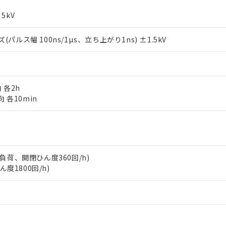
利用者とは、
"個人情報の共同利用に関して"
の「1.共同利用者の
します。
10物質）の非含有証明書
5kV
明書（当社基準）
日時点で非含有を証明するもので、過去に遡って非含有を証明するも
ス幅 100ns/1µs、立ち上がり1ns) ±1.5kV
令のフタル酸エステル類４物質の対応では、対応完了までの期間は出
備考欄に対応日を記載しておりました。
品への在庫切替を完了していることから、特段のことがない限り、20
す。
向 各2h
向 各10min
抵抗負荷、開閉ひん度360回/h)
度1800回/h)