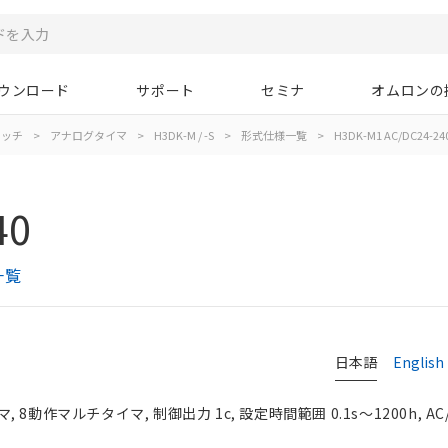
ウンロード
サポート
セミナ
オムロンの
イッチ
>
アナログタイマ
>
H3DK-M / -S
>
形式仕様一覧
>
H3DK-M1 AC/DC24-24
40
一覧
日本語
English
動作マルチタイマ, 制御出力 1c, 設定時間範囲 0.1s～1200h, AC/