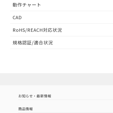
端子配置
動作チャート
レンジと時間設定範囲
CAD
動作チャート
ログイン/会員登録いただくと、CADデータをダウンロ
RoHS/REACH対応状況
規格認証/適合状況
EU RoHS
注意事項・凡例
UL認証
CSA認証
CEマーキング
ダウンロードデータをご利用いただく前に、以下を必ずお読
Yes
Yes
Yes
対応状況
対応予定月
※1
※2
ソフトウェアの使用条件
対応済み
LR型式承認
DNV型式承認
BV型式承認
KR
（イギリス
（ノルウェー
（フランス
（
お知らせ・最新情報
中国 RoHS
注意事項・凡例
船舶規格）
船舶規格）
船舶規格）
船
商品情報
Yes
No
No
No