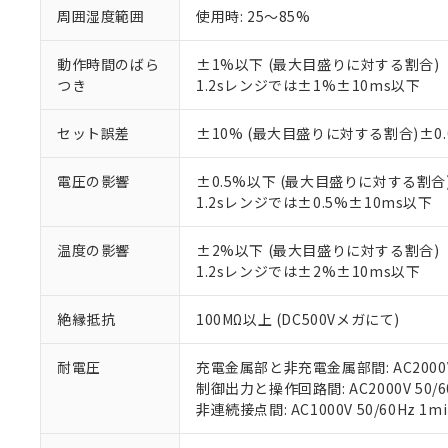
調査・確認中：EU
周囲湿度範囲
使用時: 25～85%
ご利用条件
非該当品：ライセ
※1 中国RoHS
仕入先様の事情に
動作時間のばら
±1%以下 (最大目盛りに対する割合)
があります。
以下の条件をお読
つき
1.2sレンジでは±1%±10ms以下
「○」：最大均質
「×」：最大均質
本サービスは
当社は、これ
*EU RoHS指令（10物
「－」：未確認で
セット誤差
±10% (最大目盛りに対する割合)±0.
鉛(Pb) 1000ppm以下、
くものです。
う）を輸出ま
記
説明
六価クロム(Cr(Ⅵ)) 1
当社制御機器
などの必要な
フタル酸ビス(2-エチルヘ
号
*中国RoHS10物質の基準値 
ル（DBP） 1000ppm
電圧の影響
±0.5%以下 (最大目盛りに対する割合
在庫状況およ
当社は規制貨
Pb(鉛) :1000ppm、 Hg
但し、RoHS指令で産
1.2sレンジでは±0.5%±10ms以下
のであり、閲
ます。
Cr(Ⅵ)(六価クロム) : 
フタル酸エステル類の４
○
一定数以
DBP(フタル酸ジブチル) :
い。
当社は貴社製
DEHP(フタル酸ビス(2-エ
正式な納期状
置等に一切使
温度の影響
±2%以下 (最大目盛りに対する割合)
当社販売員に
※2 対応予定月
△
一定数に
当社は、貴社
1.2sレンジでは±2%±10ms以下
オムロン制御
また当社は、
※2 環境保護使
在庫状況およ
部品在庫の切り替
たしません。
－
在庫なし
絶縁抵抗
100MΩ以上 (DC500Vメガにて)
す。
「ｅ」：有害物質
機器販売
マイパーツ機
「10」：通常の
耐電圧
充電金属部と非充電金属部間: AC2000V 5
ている必要が
味します。
空
受注生産
制御出力と操作回路間: AC2000V 50/60
お客様が当ウ
※3 非含有証明
「－」：未確認で
白
非連続接点間: AC1000V 50/60Hz 1mi
が、当社の製
さい。
下記の非含有証明