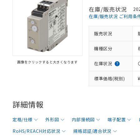
在庫/販売状況
20
在庫/販売状況 ご利用条
販売状況
機種区分
画像をクリックすると大きくなります
在庫状況
標準価格(税別)
詳細情報
定格/仕様
外形図
内部接続図
端子配置
RoHS/REACH対応状況
規格認証/適合状況