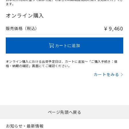
ます。
"対応済み"や非含有の記載がされた商品であっても、流通
在庫等で未対応品が混在する可能性があります。
オンライン購入
非含有品が必要な際は、弊社営業部門もしくは販売店へお
問い合わせください。
¥ 9,460
販売価格（税込）
この製品のRoHS/REACH対応状況ページへ
カートに追加
オンライン購入における出荷予定日は、カートに追加～「ご購入手続き：価
格・納期の確認」画面にてご確認ください。
カートをみる
ページ先頭へ戻る
お知らせ・最新情報