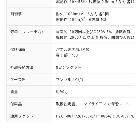
「－」：未確認です。当社販売部門へお問
誤動作: 10～55Hz 片振幅 0.5mm 3方向 各10mi
むを得ず変更することがあります。
為替および外国貿易法に定める商品
在庫状況および標準価格照会結果は、
い合わせください。
（以下｢規制貨物等」という）を輸出
記載している更新日時点での社内デー
2
耐衝撃
耐久: 1000m/s
、6方向 各3回
*EU RoHS指令（10物質）：
または国外への提供する場合は、日本
記
タに基づき作成されるものであり、閲
説明
2
誤動作: 100m/s
、6方向 各3回
鉛(Pb) 1000ppm以下、 水銀(Hg) 1000ppm以下、 カド
*中国RoHS10物質の基準値 (GB/T26572)：
国政府の輸出許可(または役務取引許
号
覧された時点での実際の在庫および標
ミウム(Cd) 100ppm以下、
Pb(鉛) :1000ppm、 Hg(水銀) : 1000ppm、 Cd(カドミウ
可)を取得するなどの必要な手続きを
六価クロム(Cr(Ⅵ)) 1000ppm以下、ポリ臭化ビフェニル
ム) : 100ppm、
寿命（リレー出力）
電気的: 10万回以上(AC250V 5A、抵抗負荷、開
準価格とは異なる場合があることをご
類(PBB) 1000ppm以下、ポリ臭化ジフェニルエーテル類
Cr(Ⅵ)(六価クロム) : 1000ppm、 PBBs(ポリ臭化ビフェ
とります。
機械的: 2000万回以上(無負荷、開閉ひん度1800
了承ください。
(PBDE) 1000ppm以下、フタル酸ビス(2-エチルヘキシ
○
一定数以上の在庫あり
ニル類) : 1000ppm、 PBDEs(ポリ臭化ジフェニルエーテ
当社は規制貨物を破棄する場合は、完
ル) (DEHP)(別名：DOP) 1000ppm以下、フタル酸ブチ
正式な納期状況および標準価格はお客
ル類) : 1000ppm、
ルベンジル（BBP） 1000ppm以下、フタル酸ジブチル
保護構造
パネル表面部: IP40
全に破砕するなど、違法に輸出されな
DBP(フタル酸ジブチル) : 1000ppm、 DIBP(フタル酸ジ
様のお取引先、またはお客様担当のオ
（DBP） 1000ppm以下、フタル酸ジイソブチル
イソブチル) : 1000ppm、 BBP(フタル酸ブチルベンジ
端子部: IP00
△
一定数には満たないが在庫あり
いよう必要な手段を講じます。
ムロン制御機器販売店・当社販売員に
(DIBP) 1000ppm以下
ル) : 1000ppm、
当社は貴社製品を、核兵器、ミサイ
但し、RoHS指令で産業用監視および制御機器に対する
DEHP(フタル酸ビス(2-エチルヘキシル)) : 1000ppm
ご相談ください。
外部接続方法
8ピンソケット
適用除外項目は除く。
ル、化学兵器、生物兵器またはその他
－
在庫なし(最新の在庫状況につ
オムロン制御機器販売店や当社販売拠
フタル酸エステル類の４物質については閾値を超える意
武器並びにこれらの製造装置等に一切
いては、お客様のお取引先、ま
図的な使用がないことを確認しています。
点は「
販売ネットワーク
」をご確認
ケース色
マンセル 5Y7/1
※2 環境保護使用期限
使用いたしません。
たはお客様担当のオムロン制御
ください。
当社は、貴社製品を第三者に販売する
機器販売店・当社販売員にご確
在庫状況および標準価格結果を当社の
質量
約90g
※2 対応予定月
「ｅ」：有害物質（10物質）のすべてが基
場合は、上記1、2および3の内容を当
認ください)
事前の承諾なく第三者に漏洩または開
準値以下であることを示します。
該第三者に通知します。また当社は、
付属品
取扱説明書、コンプライアンス情報シート
示しないようお願いします。
部品在庫の切り替え状況などにより、予定
「10」：通常の使用状況下において有害物
販売先および販売に係わる関係者が違
マイパーツ機能（部品リスト作成サー
空
受注生産機種、また在庫状況の
月が前後することがあります。
質が外部に漏えいし、環境に深刻な影響を
法に輸出するおそれがある場合は、取
適用ソケット
P2CF-08/ P2CF-08-E/ PF085A/ P3G-08/ PL08
ビス）をご利用いただくには、I-Web
白
情報を公開していない機種
及ぼさない年数を意味します。
り引きをいたしません。
メンバーズにご登録されている必要が
「－」：未確認です。当社販売部門へお問
あります。
い合わせください。
お客様が当ウェブサイト上で当社にご