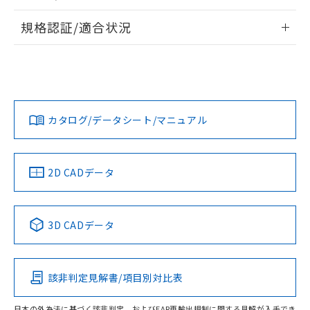
情報更新：2026/7/29
規格認証/適合状況
ログイン/会員登録
EU RoHS
注意事項・凡例
UL認証
CSA認証
CEマーキング
Yes
Yes
Yes
対応状況
対応予定月
※1
※2
ダウンロードデータをご利用いただく前に、以下を必ずお読
みください。
カタログ/データシート/マニュアル
対応済み
ソフトウェアの使用条件
LR型式承認
DNV型式承認
BV型式承認
KR型式承
（イギリス
（ノルウェー
（フランス
（韓国
船舶規格）
船舶規格）
船舶規格）
船舶規格
中国 RoHS
注意事項・凡例
2D CADデータ
Yes
No
No
No
中国 RoHS表
※1 ※2
3D CADデータ
この製品の規格認証/適合状況ページへ
Pb
Hg
Cd
Cr(VI)
その他の認証はこちらのページからご検索ください
該非判定見解書/項目別対比表
X
O
O
O
日本の外為法に基づく該非判定、およびEAR再輸出規制に関する見解が入手でき