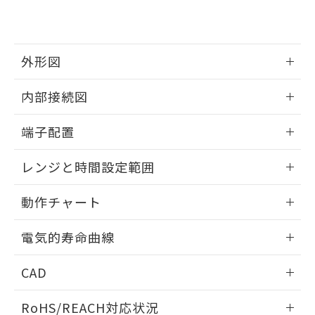
※3 非含有証明書ダウンロード
登録された部品リストについて、当社
および当社の共同利用者が、当社の製
下記の非含有証明書をダウンロードするこ
品・サービスに関するお客様との取
とができます。
合意する
キャンセル
引・商談に必要な範囲で利用すること
外形図
をご了承ください。
EU RoHS指令（10物質）の非含有証明書
※当社の共同利用者とは、
"個人情報
情報更新：2024/12/23
51物質の非含有証明書（当社基準）
内部接続図
の共同利用に関して"
の「1.共同利
※本証明書は発行日時点で非含有を証明す
用者の範囲」に記載されている法人を
外形図
るもので、過去に遡って非含有を証明する
情報更新：2024/12/23
指します。
端子配置
ものではありません。
また、RoHS指令のフタル酸エステル類４
内部接続図
情報更新：2024/12/23
レンジと時間設定範囲
物質の対応では、対応完了までの期間は出
荷製品に未対応品が混在することから備考
端子配置
情報更新：2024/12/23
欄に対応日を記載しておりました。
動作チャート
既に当社にて対応品への在庫切替を完了
レンジと時間設定範囲
していることから、特段のことがない限
情報更新：2024/12/23
電気的寿命曲線
り、2022年1月12日より割愛しておりま
す。
動作チャート
情報更新：2024/12/23
CAD
電気的寿命曲線
ログイン/会員登録いただくと、CADデータをダウンロー
RoHS/REACH対応状況
ドすることができます。