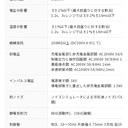
電圧の影響
±0.2%以下 (最大目盛りに対する割合)
1.2s、3sレンジでは±0.2%±10ms以下
※1 対応状況
温度の影響
±1%以下 (最大目盛りに対する割合)
1.2s、3sレンジでは±1%±10ms以下
対応済み：EU RoHS指令（10物質）の
非含有に対応した製品が提供可能な商品で
絶縁抵抗
100MΩ以上 (DC500Vメガにて)
す。
対応予定：EU RoHS指令（10物質）の非含
耐電圧
充電金属部と非充電金属部間: AC2000V 50/60Hz
ご利用条件
有に対応した製品に切り替える予定のある
制御出力と操作回路間: AC2000V 50/60Hz 1mi
商品です。
異極接点間: AC2000V 50/60Hz 1min
非連続接点間: AC1000V 50/60Hz 1min
対応予定なし：EU RoHS指令（10物質）の
以下の条件をお読みいただき、同意のうえ
非含有に非対応の商品で、対応品を出す予
インパルス電圧
ご利用ください。
電源端子間: 1kV
定はありません。
導電部端子と露出した非充電金属部間: 1.5kV
調査・確認中：EU RoHS指令（10物質）の
本サービスは、当社制御機器事業取扱
※1 中国RoHS○×表
非含有の対応状況を調査中または確認中の
耐ノイズ
ノイズシミュレータによる方形波ノイズ(パルス幅 100
商品の当社在庫状況および標準価格
商品です。
間)
(税抜)を提供させていただくもので
「○」：最大均質材料含有率が中国RoHSの
非該当品：ライセンス料など無形物で、有
す。
基準値以下であることを示します。
害物質有無と関係のない商品です。
静電気耐力
8kV(誤動作)、15kV(破壊)
当社制御機器事業取扱商品の中には、
「×」：最大均質材料含有率が中国RoHSの
仕入先様の事情により、非含有部品として
本サービスの対象外となる商品もある
基準値を超えていることを示します。
耐振動
いたものが、含有品と判明した場合などや
耐久: 10～55Hz 片振幅 0.75mm 3方向 各2h
当社は、これら貴社製品のうち、外国
ことをご了承ください。