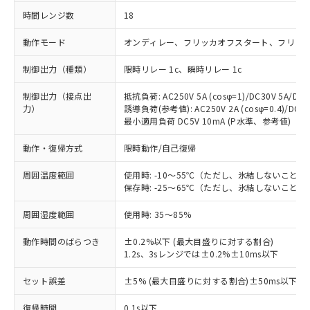
時間レンジ数
18
動作モード
オンディレー、フリッカオフスタート、フリッ
制御出力（種類）
限時リレー 1c、瞬時リレー 1c
制御出力（接点出
抵抗負荷: AC250V 5A (cosφ=1)/DC30V 5A/DC1
力）
誘導負荷(参考値): AC250V 2A (cosφ=0.4)/DC30V
最小適用負荷 DC5V 10mA (P水準、参考値)
動作・復帰方式
限時動作/自己復帰
周囲温度範囲
使用時: -10～55℃（ただし、氷結しないこと）
保存時: -25～65℃（ただし、氷結しないこと）
周囲湿度範囲
使用時: 35～85%
動作時間のばらつき
±0.2%以下 (最大目盛りに対する割合)
1.2s、3sレンジでは±0.2%±10ms以下
セット誤差
±5% (最大目盛りに対する割合)±50ms以下
復帰時間
0.1s以下