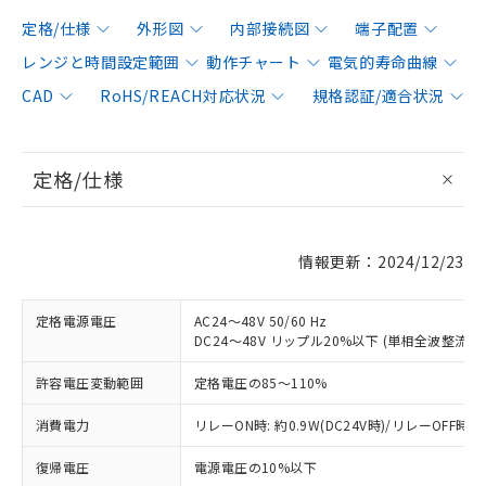
定格/仕様
外形図
内部接続図
端子配置
レンジと時間設定範囲
動作チャート
電気的寿命曲線
CAD
RoHS/REACH対応状況
規格認証/適合状況
定格/仕様
情報更新：2024/12/23
定格電源電圧
AC24～48V 50/60 Hz
DC24～48V リップル20%以下 (単相全波整流
許容電圧変動範囲
定格電圧の85～110%
消費電力
リレーON時: 約0.9W(DC24V時)/リレーOFF時: 約
復帰電圧
電源電圧の10%以下