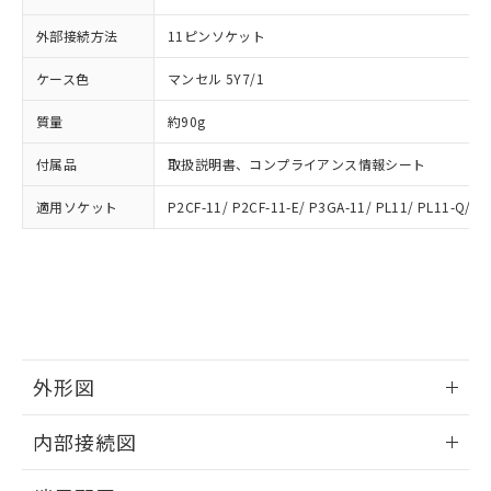
準値以下であることを示します。
該第三者に通知します。また当社は、
示しないようお願いします。
部品在庫の切り替え状況などにより、予定
「10」：通常の使用状況下において有害物
外部接続方法
販売先および販売に係わる関係者が違
11ピンソケット
マイパーツ機能（部品リスト作成サー
空
受注生産機種、また在庫状況の
月が前後することがあります。
質が外部に漏えいし、環境に深刻な影響を
法に輸出するおそれがある場合は、取
ビス）をご利用いただくには、I-Web
白
情報を公開していない機種
ケース色
及ぼさない年数を意味します。
マンセル 5Y7/1
り引きをいたしません。
メンバーズにご登録されている必要が
「－」：未確認です。当社販売部門へお問
あります。
質量
約90g
い合わせください。
お客様が当ウェブサイト上で当社にご
※3 非含有証明書ダウンロード
登録された部品リストについて、当社
付属品
取扱説明書、コンプライアンス情報シート
および当社の共同利用者が、当社の製
下記の非含有証明書をダウンロードするこ
品・サービスに関するお客様との取
適用ソケット
P2CF-11/ P2CF-11-E/ P3GA-11/ PL11/ PL11-Q/ P
とができます。
合意する
キャンセル
引・商談に必要な範囲で利用すること
をご了承ください。
EU RoHS指令（10物質）の非含有証明書
※当社の共同利用者とは、
"個人情報
51物質の非含有証明書（当社基準）
の共同利用に関して"
の「1.共同利
※本証明書は発行日時点で非含有を証明す
用者の範囲」に記載されている法人を
るもので、過去に遡って非含有を証明する
指します。
ものではありません。
また、RoHS指令のフタル酸エステル類４
外形図
物質の対応では、対応完了までの期間は出
荷製品に未対応品が混在することから備考
情報更新：2024/12/23
内部接続図
欄に対応日を記載しておりました。
既に当社にて対応品への在庫切替を完了
外形図
情報更新：2024/12/23