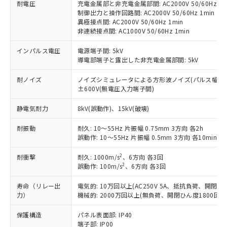
本サービスは、当社制御機器事業取扱
耐電圧
充電金属部と非充電金属部間: AC2000V 50/60Hz 1m
※1 中国RoHS○×表
非含有の対応状況を調査中または確認中の
商品の当社在庫状況および標準価格
制御出力と操作回路間: AC2000V 50/60Hz 1min
商品です。
異極接点間: AC2000V 50/60Hz 1min
(税抜)を提供させていただくもので
「○」：最大均質材料含有率が中国RoHSの
非該当品：ライセンス料など無形物で、有
非連続接点間: AC1000V 50/60Hz 1min
す。
基準値以下であることを示します。
害物質有無と関係のない商品です。
当社制御機器事業取扱商品の中には、
「×」：最大均質材料含有率が中国RoHSの
仕入先様の事情により、非含有部品として
インパルス電圧
電源端子間: 5kV
本サービスの対象外となる商品もある
基準値を超えていることを示します。
導電部端子と露出した非充電金属部間: 5kV
いたものが、含有品と判明した場合などや
当社は、これら貴社製品のうち、外国
ことをご了承ください。
「－」：未確認です。当社販売部門へお問
むを得ず変更することがあります。
為替および外国貿易法に定める商品
在庫状況および標準価格照会結果は、
耐ノイズ
ノイズシミュレータによる方形波ノイズ(パルス幅 100ns
い合わせください。
（以下｢規制貨物等」という）を輸出
記載している更新日時点での社内デー
±600V(無電圧入力端子間)
*EU RoHS指令（10物質）：
または国外への提供する場合は、日本
記
タに基づき作成されるものであり、閲
説明
鉛(Pb) 1000ppm以下、 水銀(Hg) 1000ppm以下、 カド
*中国RoHS10物質の基準値 (GB/T26572)：
国政府の輸出許可(または役務取引許
静電気耐力
号
覧された時点での実際の在庫および標
8kV(誤動作)、15kV(破壊)
ミウム(Cd) 100ppm以下、
Pb(鉛) :1000ppm、 Hg(水銀) : 1000ppm、 Cd(カドミウ
可)を取得するなどの必要な手続きを
六価クロム(Cr(Ⅵ)) 1000ppm以下、ポリ臭化ビフェニル
ム) : 100ppm、
準価格とは異なる場合があることをご
類(PBB) 1000ppm以下、ポリ臭化ジフェニルエーテル類
Cr(Ⅵ)(六価クロム) : 1000ppm、 PBBs(ポリ臭化ビフェ
とります。
耐振動
耐久: 10～55Hz 片振幅 0.75mm 3方向 各2h
了承ください。
(PBDE) 1000ppm以下、フタル酸ビス(2-エチルヘキシ
○
一定数以上の在庫あり
ニル類) : 1000ppm、 PBDEs(ポリ臭化ジフェニルエーテ
当社は規制貨物を破棄する場合は、完
誤動作: 10～55Hz 片振幅 0.5mm 3方向 各10min
ル) (DEHP)(別名：DOP) 1000ppm以下、フタル酸ブチ
正式な納期状況および標準価格はお客
ル類) : 1000ppm、
ルベンジル（BBP） 1000ppm以下、フタル酸ジブチル
全に破砕するなど、違法に輸出されな
DBP(フタル酸ジブチル) : 1000ppm、 DIBP(フタル酸ジ
様のお取引先、またはお客様担当のオ
（DBP） 1000ppm以下、フタル酸ジイソブチル
イソブチル) : 1000ppm、 BBP(フタル酸ブチルベンジ
2
耐衝撃
△
一定数には満たないが在庫あり
耐久: 1000m/s
、6方向 各3回
いよう必要な手段を講じます。
ムロン制御機器販売店・当社販売員に
(DIBP) 1000ppm以下
ル) : 1000ppm、
2
誤動作: 100m/s
、6方向 各3回
当社は貴社製品を、核兵器、ミサイ
但し、RoHS指令で産業用監視および制御機器に対する
DEHP(フタル酸ビス(2-エチルヘキシル)) : 1000ppm
ご相談ください。
適用除外項目は除く。
ル、化学兵器、生物兵器またはその他
－
在庫なし(最新の在庫状況につ
オムロン制御機器販売店や当社販売拠
フタル酸エステル類の４物質については閾値を超える意
寿命（リレー出
電気的: 10万回以上(AC250V 5A、抵抗負荷、開閉ひん
武器並びにこれらの製造装置等に一切
いては、お客様のお取引先、ま
図的な使用がないことを確認しています。
点は「
販売ネットワーク
」をご確認
力）
機械的: 2000万回以上(無負荷、開閉ひん度1800回/h
※2 環境保護使用期限
使用いたしません。
たはお客様担当のオムロン制御
ください。
当社は、貴社製品を第三者に販売する
機器販売店・当社販売員にご確
保護構造
在庫状況および標準価格結果を当社の
パネル表面部: IP40
※2 対応予定月
「ｅ」：有害物質（10物質）のすべてが基
場合は、上記1、2および3の内容を当
認ください)
端子部: IP00
事前の承諾なく第三者に漏洩または開