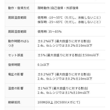
動作・復帰方式
限時動作/自己復帰・外部復帰
周囲温度範囲
使用時: -10～55℃（ただし、氷結しないこと）
保存時: -25～65℃（ただし、氷結しないこと）
周囲湿度範囲
使用時: 35～85%
動作時間のばら
±0.2%以下 (最大目盛りに対する割合)
つき
2.4s、6sレンジでは±0.2%±10ms以下
※1 対応状況
セット誤差
±5% (最大目盛りに対する割合)±50ms以下
対応済み：EU RoHS指令（10物質）の
復帰時間
0.1s以下
非含有に対応した製品が提供可能な商品で
す。
電圧の影響
±0.2%以下 (最大目盛りに対する割合)
対応予定：EU RoHS指令（10物質）の非含
2.4s、6sレンジでは±0.2%±10ms以下
ご利用条件
有に対応した製品に切り替える予定のある
商品です。
温度の影響
±1%以下 (最大目盛りに対する割合)
2.4s、6sレンジでは±1%±10ms以下
対応予定なし：EU RoHS指令（10物質）の
以下の条件をお読みいただき、同意のうえ
非含有に非対応の商品で、対応品を出す予
ご利用ください。
絶縁抵抗
100MΩ以上 (DC500Vメガにて)
定はありません。
調査・確認中：EU RoHS指令（10物質）の