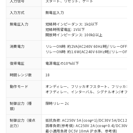
入力信号
スタート、リセット、ゲート
入力方式
無電圧入力
無電圧入力
短絡時インピーダンス: 1kΩ以下
短絡時残留電圧: 1V以下
開放時インピーダンス: 100kΩ以上
消費電力
リレーON時: 約2VA(AC240V 60Hz時)/リレーOFF時: 約
リレーON時: 約1.6W(AC240V 60Hz時)/リレーOFF時: 
復帰電圧
電源電圧の10%以下
時間レンジ数
18
動作モード
オンディレー、フリッカオフスタート、フリッカオン
オフディレー、インターバル、シグナルオン/オフデ
制御出力（種
限時リレー 2c
類）
制御出力（接点
抵抗負荷: AC250V 5A (cosφ=1)/DC30V 5A/DC125V 
出力）
誘導負荷(参考値): AC250V 2A (cosφ=0.4)/DC30V 3A 
最小適用負荷 DC5V 10mA (P水準、参考値)