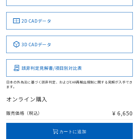
LR型式承認
DNV型式承認
BV型式承認
KR型式承
（イギリス
（ノルウェー
（フランス
（韓国
船舶規格）
船舶規格）
船舶規格）
船舶規格
中国 RoHS
注意事項・凡例
2D CADデータ
Yes
No
No
No
中国 RoHS表
※1 ※2
3D CADデータ
この製品の規格認証/適合状況ページへ
Pb
Hg
Cd
Cr(VI)
その他の認証はこちらのページからご検索ください
該非判定見解書/項目別対比表
X
O
O
O
日本の外為法に基づく該非判定、およびEAR再輸出規制に関する見解が入手でき
ます。
"対応済み"や非含有の記載がされた商品であっても、流通
在庫等で未対応品が混在する可能性があります。
オンライン購入
非含有品が必要な際は、弊社営業部門もしくは販売店へお
問い合わせください。
¥ 6,650
販売価格（税込）
この製品のRoHS/REACH対応状況ページへ
カートに追加