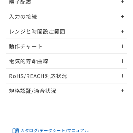
端子配置
していることから、特段のことがない限
り、2022年1月12日より割愛しておりま
内部接続図
情報更新：2024/12/23
す。
入力の接続
端子配置
情報更新：2024/12/23
レンジと時間設定範囲
入力の接続
情報更新：2024/12/23
動作チャート
レンジと時間設定範囲
情報更新：2024/12/23
電気的寿命曲線
動作チャート
情報更新：2024/12/23
RoHS/REACH対応状況
電気的寿命曲線
情報更新：2026/7/29
規格認証/適合状況
EU RoHS
注意事項・凡例
UL認証
CSA認証
CEマーキング
Yes
Yes
Yes
対応状況
対応予定月
※1
※2
カタログ/データシート/マニュアル
対応済み