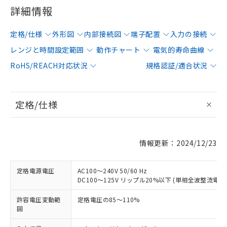
詳細情報
定格/仕様
外形図
内部接続図
端子配置
入力の接続
レンジと時間設定範囲
動作チャート
電気的寿命曲線
RoHS/REACH対応状況
規格認証/適合状況
定格/仕様
情報更新：2024/12/23
定格電源電圧
AC100～240V 50/60 Hz
DC100～125V リップル20%以下 (単相全波整流電
許容電圧変動範
定格電圧の85～110%
囲