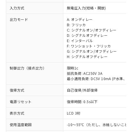
入力方式
無電圧入力(短絡・開放)
出力モード
A: オンディレー
B: フリッカ
C: シグナルオン/オフディレー
D: シグナルオフディレー
E: インターバル
F: ワンショット・フリッカ
G: シグナルオン/オフディレー
H: シグナルオフディレー
制御出力（接点出力）
限時1c
抵抗負荷: AC250V 3A
最小適用負荷: DC5V 10mA (P水準、参
※1 対応状況
復帰方式
自己復帰/外部復帰
対応済み：EU RoHS指令（10物質）の
非含有に対応した製品が提供可能な商品で
電源リセット
復帰時間: 0.5s以下
す。
対応予定：EU RoHS指令（10物質）の非含
表示方式
LCD 3桁
ご利用条件
有に対応した製品に切り替える予定のある
使用温度範囲
-10～55℃（ただし、氷結しないこと）
商品です。
対応予定なし：EU RoHS指令（10物質）の