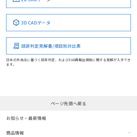
Yes
No
No
No
3D CADデータ
この製品の規格認証/適合状況ページへ
その他の認証はこちらのページからご検索ください
該非判定見解書/項目別対比表
日本の外為法に基づく該非判定、およびEAR再輸出規制に関する見解が入手でき
ます。
ページ先頭へ戻る
お知らせ・最新情報
商品情報