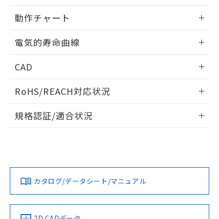
荷製品に未対応品が混在することから備考
情報更新：2025/11/04
欄に対応日を記載しておりました。
動作チャート
既に当社にて対応品への在庫切替を完了
していることから、特段のことがない限
情報更新：2025/11/04
電気的寿命曲線
り、2022年1月12日より割愛しておりま
す。
情報更新：2025/11/04
CAD
ログイン/会員登録いただくと、CADデータをダウンロー
RoHS/REACH対応状況
ドすることができます。
情報更新：2026/7/29
規格認証/適合状況
ログイン/会員登録
H3CA-FAのRoHS対応状況については、営業部門もしくは販
UL認証
CSA認証
CEマーキング適合
売店にお問い合わせください。
Yes
Yes
Yes
この製品のRoHS/REACH対応状況ページへ
ダウンロードデータをご利用いただく前に、以下を必ずお読
みください。
カタログ/データシート/マニュアル
ソフトウェアの使用条件
LR型式承認
DNV型式承認
BV型式承認
KR型式承
（イギリス
（ノルウェー
（フランス
（韓国
船舶規格）
船舶規格）
船舶規格）
船舶規格
2D CADデータ