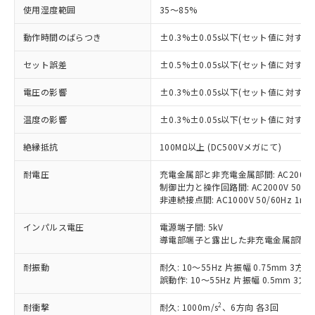
以下の条件をお読みいただき、同意のうえ
使用湿度範囲
35～85%
非含有に非対応の商品で、対応品を出す予
ご利用ください。
定はありません。
動作時間のばらつき
±0.3%±0.05s以下(セット値に対する
調査・確認中：EU RoHS指令（10物質）の
本サービスは、当社制御機器事業取扱
※1 中国RoHS○×表
非含有の対応状況を調査中または確認中の
商品の当社在庫状況および標準価格
セット誤差
±0.5%±0.05s以下(セット値に対する
商品です。
(税抜)を提供させていただくもので
「○」：最大均質材料含有率が中国RoHSの
非該当品：ライセンス料など無形物で、有
電圧の影響
±0.3%±0.05s以下(セット値に対する
す。
基準値以下であることを示します。
害物質有無と関係のない商品です。
当社制御機器事業取扱商品の中には、
「×」：最大均質材料含有率が中国RoHSの
仕入先様の事情により、非含有部品として
温度の影響
±0.3%±0.05s以下(セット値に対する
本サービスの対象外となる商品もある
基準値を超えていることを示します。
いたものが、含有品と判明した場合などや
当社は、これら貴社製品のうち、外国
ことをご了承ください。
「－」：未確認です。当社販売部門へお問
むを得ず変更することがあります。
絶縁抵抗
100MΩ以上 (DC500Vメガにて)
為替および外国貿易法に定める商品
在庫状況および標準価格照会結果は、
い合わせください。
（以下｢規制貨物等」という）を輸出
記載している更新日時点での社内デー
耐電圧
充電金属部と非充電金属部間: AC2000V 50
*EU RoHS指令（10物質）：
または国外への提供する場合は、日本
記
タに基づき作成されるものであり、閲
説明
鉛(Pb) 1000ppm以下、 水銀(Hg) 1000ppm以下、 カド
制御出力と操作回路間: AC2000V 50/60H
*中国RoHS10物質の基準値 (GB/T26572)：
国政府の輸出許可(または役務取引許
号
覧された時点での実際の在庫および標
ミウム(Cd) 100ppm以下、
Pb(鉛) :1000ppm、 Hg(水銀) : 1000ppm、 Cd(カドミウ
非連続接点間: AC1000V 50/60Hz 1mi
可)を取得するなどの必要な手続きを
六価クロム(Cr(Ⅵ)) 1000ppm以下、ポリ臭化ビフェニル
ム) : 100ppm、
準価格とは異なる場合があることをご
類(PBB) 1000ppm以下、ポリ臭化ジフェニルエーテル類
Cr(Ⅵ)(六価クロム) : 1000ppm、 PBBs(ポリ臭化ビフェ
とります。
了承ください。
インパルス電圧
電源端子間: 5kV
(PBDE) 1000ppm以下、フタル酸ビス(2-エチルヘキシ
○
一定数以上の在庫あり
ニル類) : 1000ppm、 PBDEs(ポリ臭化ジフェニルエーテ
当社は規制貨物を破棄する場合は、完
ル) (DEHP)(別名：DOP) 1000ppm以下、フタル酸ブチ
導電部端子と露出した非充電金属部間: 5
正式な納期状況および標準価格はお客
ル類) : 1000ppm、
ルベンジル（BBP） 1000ppm以下、フタル酸ジブチル
全に破砕するなど、違法に輸出されな
DBP(フタル酸ジブチル) : 1000ppm、 DIBP(フタル酸ジ
様のお取引先、またはお客様担当のオ
（DBP） 1000ppm以下、フタル酸ジイソブチル
イソブチル) : 1000ppm、 BBP(フタル酸ブチルベンジ
△
一定数には満たないが在庫あり
いよう必要な手段を講じます。
耐振動
耐久: 10～55Hz 片振幅 0.75mm 3方向
ムロン制御機器販売店・当社販売員に
(DIBP) 1000ppm以下
ル) : 1000ppm、
誤動作: 10～55Hz 片振幅 0.5mm 3方向
当社は貴社製品を、核兵器、ミサイ
但し、RoHS指令で産業用監視および制御機器に対する
DEHP(フタル酸ビス(2-エチルヘキシル)) : 1000ppm
ご相談ください。
適用除外項目は除く。
ル、化学兵器、生物兵器またはその他
－
在庫なし(最新の在庫状況につ
オムロン制御機器販売店や当社販売拠
フタル酸エステル類の４物質については閾値を超える意
2
耐衝撃
耐久: 1000m/s
、6方向 各3回
武器並びにこれらの製造装置等に一切
いては、お客様のお取引先、ま
図的な使用がないことを確認しています。