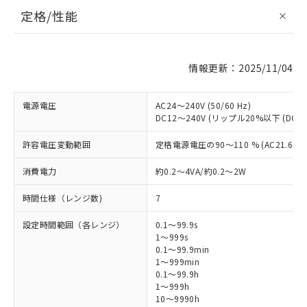
定格/性能
情報更新：2025/11/04
電源電圧
AC24～240V (50/60 Hz)
DC12～240V (リップル20%以下 (
許容電圧変動範囲
定格電源電圧の90～110 % (AC21.6～264
消費電力
約0.2～4VA/約0.2～2W
時間仕様（レンジ数)
7
設定時間範囲（各レンジ）
0.1～99.9s
1～999s
0.1～99.9min
1～999min
0.1～99.9h
1～999h
10～9990h