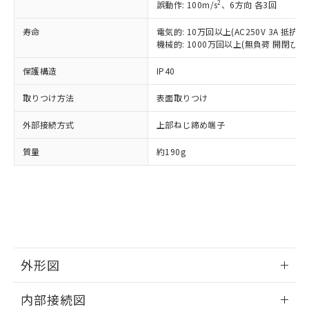
点は「
販売ネットワーク
」をご確認
2
誤動作: 100m/s
、6方向 各3回
※2 環境保護使用期限
使用いたしません。
たはお客様担当のオムロン制御
ください。
当社は、貴社製品を第三者に販売する
機器販売店・当社販売員にご確
在庫状況および標準価格結果を当社の
寿命
電気的: 10万回以上(AC250V 3A 抵抗負
※2 対応予定月
「ｅ」：有害物質（10物質）のすべてが基
場合は、上記1、2および3の内容を当
認ください)
事前の承諾なく第三者に漏洩または開
機械的: 1000万回以上(無負荷 開閉ひん度
準値以下であることを示します。
該第三者に通知します。また当社は、
示しないようお願いします。
部品在庫の切り替え状況などにより、予定
「10」：通常の使用状況下において有害物
販売先および販売に係わる関係者が違
保護構造
IP40
マイパーツ機能（部品リスト作成サー
空
受注生産機種、また在庫状況の
月が前後することがあります。
質が外部に漏えいし、環境に深刻な影響を
法に輸出するおそれがある場合は、取
ビス）をご利用いただくには、I-Web
白
情報を公開していない機種
及ぼさない年数を意味します。
り引きをいたしません。
取りつけ方法
表面取りつけ
メンバーズにご登録されている必要が
「－」：未確認です。当社販売部門へお問
あります。
い合わせください。
外部接続方式
上部ねじ締め端子
お客様が当ウェブサイト上で当社にご
※3 非含有証明書ダウンロード
登録された部品リストについて、当社
質量
約190g
および当社の共同利用者が、当社の製
下記の非含有証明書をダウンロードするこ
品・サービスに関するお客様との取
とができます。
合意する
キャンセル
引・商談に必要な範囲で利用すること
をご了承ください。
EU RoHS指令（10物質）の非含有証明書
※当社の共同利用者とは、
"個人情報
51物質の非含有証明書（当社基準）
の共同利用に関して"
の「1.共同利
※本証明書は発行日時点で非含有を証明す
用者の範囲」に記載されている法人を
るもので、過去に遡って非含有を証明する
指します。
外形図
ものではありません。
また、RoHS指令のフタル酸エステル類４
情報更新：2025/11/04
内部接続図
物質の対応では、対応完了までの期間は出