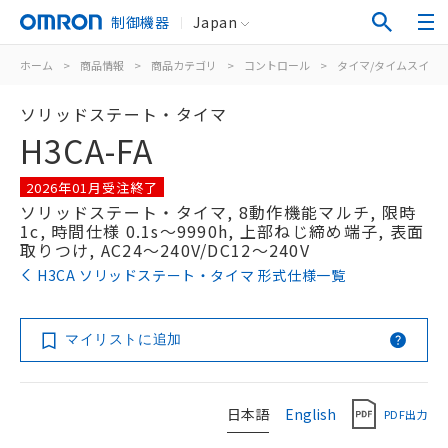
制御機器
Japan
ホーム
>
商品情報
>
商品カテゴリ
>
コントロール
>
タイマ/タイムスイッ
ソリッドステート・タイマ
H3CA-FA
2026年01月受注終了
ソリッドステート・タイマ, 8動作機能マルチ, 限時
1c, 時間仕様 0.1s～9990h, 上部ねじ締め端子, 表面
取りつけ, AC24～240V/DC12～240V
H3CA ソリッドステート・タイマ 形式仕様一覧
マイリストに追加
日本語
English
PDF出力