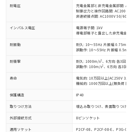
※1 中国RoHS○×表
非含有の対応状況を調査中または確認中の
商品の当社在庫状況および標準価格
耐電圧
充電金属部と非充電金属部間: AC2000
商品です。
(税抜)を提供させていただくもので
制御出力と操作回路間: AC2000V 50
「○」：最大均質材料含有率が中国RoHSの
非該当品：ライセンス料など無形物で、有
非連続接点間: AC1000V 50/60Hz 
す。
基準値以下であることを示します。
害物質有無と関係のない商品です。
当社制御機器事業取扱商品の中には、
「×」：最大均質材料含有率が中国RoHSの
仕入先様の事情により、非含有部品として
インパルス電圧
電源端子間: 1kV
本サービスの対象外となる商品もある
基準値を超えていることを示します。
いたものが、含有品と判明した場合などや
導電部端子と露出した非充電金属部間:
当社は、これら貴社製品のうち、外国
ことをご了承ください。
「－」：未確認です。当社販売部門へお問
むを得ず変更することがあります。
為替および外国貿易法に定める商品
在庫状況および標準価格照会結果は、
い合わせください。
耐振動
耐久: 10～55Hz 片振幅 0.75mm
（以下｢規制貨物等」という）を輸出
記載している更新日時点での社内デー
誤動作: 10～55Hz 片振幅 0.5mm
*EU RoHS指令（10物質）：
または国外への提供する場合は、日本
記
タに基づき作成されるものであり、閲
説明
鉛(Pb) 1000ppm以下、 水銀(Hg) 1000ppm以下、 カド
*中国RoHS10物質の基準値 (GB/T26572)：
国政府の輸出許可(または役務取引許
号
覧された時点での実際の在庫および標
ミウム(Cd) 100ppm以下、
Pb(鉛) :1000ppm、 Hg(水銀) : 1000ppm、 Cd(カドミウ
2
耐衝撃
耐久: 1000m/s
、6方向 各3回
可)を取得するなどの必要な手続きを
六価クロム(Cr(Ⅵ)) 1000ppm以下、ポリ臭化ビフェニル
ム) : 100ppm、
準価格とは異なる場合があることをご
2
誤動作: 100m/s
、6方向 各3回
類(PBB) 1000ppm以下、ポリ臭化ジフェニルエーテル類
Cr(Ⅵ)(六価クロム) : 1000ppm、 PBBs(ポリ臭化ビフェ
とります。
了承ください。
(PBDE) 1000ppm以下、フタル酸ビス(2-エチルヘキシ
○
一定数以上の在庫あり
ニル類) : 1000ppm、 PBDEs(ポリ臭化ジフェニルエーテ
当社は規制貨物を破棄する場合は、完
ル) (DEHP)(別名：DOP) 1000ppm以下、フタル酸ブチ
寿命
電気的: 10万回以上(AC250V 3A
正式な納期状況および標準価格はお客
ル類) : 1000ppm、
ルベンジル（BBP） 1000ppm以下、フタル酸ジブチル
全に破砕するなど、違法に輸出されな
DBP(フタル酸ジブチル) : 1000ppm、 DIBP(フタル酸ジ
機械的: 1000万回以上(無負荷 開閉
様のお取引先、またはお客様担当のオ
（DBP） 1000ppm以下、フタル酸ジイソブチル
イソブチル) : 1000ppm、 BBP(フタル酸ブチルベンジ
△
一定数には満たないが在庫あり
いよう必要な手段を講じます。
ムロン制御機器販売店・当社販売員に
(DIBP) 1000ppm以下
ル) : 1000ppm、
保護構造
IP40
当社は貴社製品を、核兵器、ミサイ
但し、RoHS指令で産業用監視および制御機器に対する
DEHP(フタル酸ビス(2-エチルヘキシル)) : 1000ppm
ご相談ください。
適用除外項目は除く。
ル、化学兵器、生物兵器またはその他
－
在庫なし(最新の在庫状況につ
オムロン制御機器販売店や当社販売拠
フタル酸エステル類の４物質については閾値を超える意
取りつけ方法
埋込み取りつけ、表面取りつけ(共
武器並びにこれらの製造装置等に一切
いては、お客様のお取引先、ま
図的な使用がないことを確認しています。
点は「
販売ネットワーク
」をご確認
※2 環境保護使用期限
使用いたしません。
たはお客様担当のオムロン制御
ください。
外部接続方式
8ピンソケット
当社は、貴社製品を第三者に販売する
機器販売店・当社販売員にご確
在庫状況および標準価格結果を当社の
※2 対応予定月
「ｅ」：有害物質（10物質）のすべてが基
場合は、上記1、2および3の内容を当
認ください)
事前の承諾なく第三者に漏洩または開
適用ソケット
P2CF-08、P2CF-08-E、P3G-08
準値以下であることを示します。