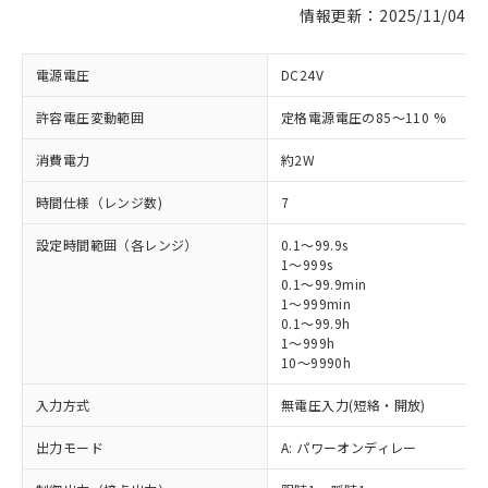
情報更新：2025/11/04
電源電圧
DC24V
許容電圧変動範囲
定格電源電圧の85～110 %
消費電力
約2W
時間仕様（レンジ数)
7
設定時間範囲（各レンジ）
0.1～99.9s
1～999s
0.1～99.9min
1～999min
0.1～99.9h
1～999h
10～9990h
入力方式
無電圧入力(短絡・開放)
出力モード
A: パワーオンディレー