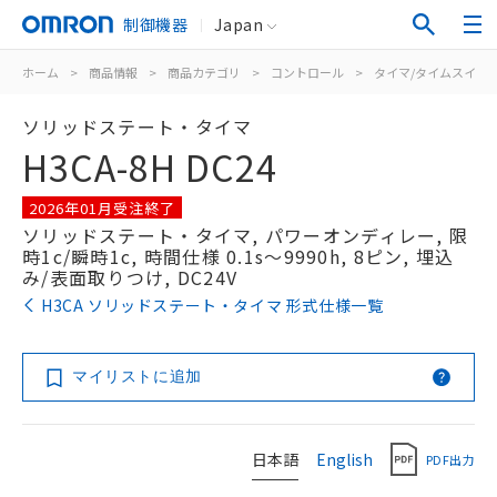
制御機器
Japan
ホーム
>
商品情報
>
商品カテゴリ
>
コントロール
>
タイマ/タイムスイッ
ソリッドステート・タイマ
H3CA-8H DC24
2026年01月受注終了
ソリッドステート・タイマ, パワーオンディレー, 限
時1c/瞬時1c, 時間仕様 0.1s～9990h, 8ピン, 埋込
み/表面取りつけ, DC24V
H3CA ソリッドステート・タイマ 形式仕様一覧
マイリストに追加
日本語
English
PDF出力