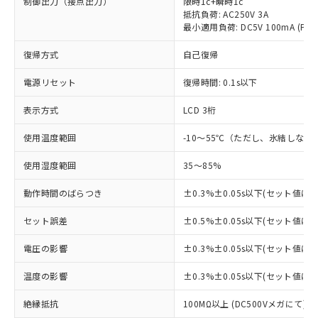
制御出力（接点出力）
限時1c+瞬時1c
抵抗負荷: AC250V 3A
最小適用負荷: DC5V 100mA (P
復帰方式
自己復帰
電源リセット
復帰時間: 0.1s以下
表示方式
LCD 3桁
使用温度範囲
-10～55℃（ただし、氷結しない
※1 対応状況
使用湿度範囲
35～85%
対応済み：EU RoHS指令（10物質）の
非含有に対応した製品が提供可能な商品で
動作時間のばらつき
±0.3%±0.05s以下(セット値に
す。
対応予定：EU RoHS指令（10物質）の非含
セット誤差
±0.5%±0.05s以下(セット値に
ご利用条件
有に対応した製品に切り替える予定のある
商品です。
電圧の影響
±0.3%±0.05s以下(セット値に
対応予定なし：EU RoHS指令（10物質）の
以下の条件をお読みいただき、同意のうえ
非含有に非対応の商品で、対応品を出す予
温度の影響
±0.3%±0.05s以下(セット値に
ご利用ください。
定はありません。
絶縁抵抗
100MΩ以上 (DC500Vメガにて)
調査・確認中：EU RoHS指令（10物質）の
本サービスは、当社制御機器事業取扱