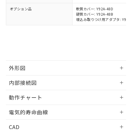
該第三者に通知します。また当社は、
示しないようお願いします。
部品在庫の切り替え状況などにより、予定
「10」：通常の使用状況下において有害物
販売先および販売に係わる関係者が違
マイパーツ機能（部品リスト作成サー
オプション品
軟質カバー: Y92A-48D
空
受注生産機種、また在庫状況の
月が前後することがあります。
質が外部に漏えいし、環境に深刻な影響を
法に輸出するおそれがある場合は、取
硬質カバー: Y92A-48B
ビス）をご利用いただくには、I-Web
白
情報を公開していない機種
及ぼさない年数を意味します。
り引きをいたしません。
埋込み取りつけ用アダプタ: Y92F-30/
メンバーズにご登録されている必要が
「－」：未確認です。当社販売部門へお問
あります。
い合わせください。
お客様が当ウェブサイト上で当社にご
※3 非含有証明書ダウンロード
登録された部品リストについて、当社
および当社の共同利用者が、当社の製
下記の非含有証明書をダウンロードするこ
品・サービスに関するお客様との取
とができます。
合意する
キャンセル
引・商談に必要な範囲で利用すること
をご了承ください。
外形図
EU RoHS指令（10物質）の非含有証明書
※当社の共同利用者とは、
"個人情報
51物質の非含有証明書（当社基準）
の共同利用に関して"
の「1.共同利
情報更新：2025/11/04
※本証明書は発行日時点で非含有を証明す
内部接続図
用者の範囲」に記載されている法人を
るもので、過去に遡って非含有を証明する
指します。
ものではありません。
情報更新：2025/11/04
動作チャート
また、RoHS指令のフタル酸エステル類４
物質の対応では、対応完了までの期間は出
情報更新：2025/11/04
電気的寿命曲線
荷製品に未対応品が混在することから備考
欄に対応日を記載しておりました。
情報更新：2025/11/04
既に当社にて対応品への在庫切替を完了
CAD
していることから、特段のことがない限