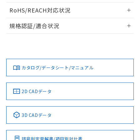
り、2022年1月12日より割愛しておりま
ログイン/会員登録いただくと、CADデータをダウンロー
RoHS/REACH対応状況
す。
ドすることができます。
情報更新：2026/7/29
規格認証/適合状況
ログイン/会員登録
H3CA-8H DC24のRoHS対応状況については、営業部門もしく
UL認証
CSA認証
CEマーキング適合
は販売店にお問い合わせください。
Yes
Yes
Yes
この製品のRoHS/REACH対応状況ページへ
ダウンロードデータをご利用いただく前に、以下を必ずお読
みください。
カタログ/データシート/マニュアル
ソフトウェアの使用条件
LR型式承認
DNV型式承認
BV型式承認
KR型式承
（イギリス
（ノルウェー
（フランス
（韓国
船舶規格）
船舶規格）
船舶規格）
船舶規格
2D CADデータ
Yes
No
No
No
3D CADデータ
この製品の規格認証/適合状況ページへ
その他の認証はこちらのページからご検索ください
該非判定見解書/項目別対比表