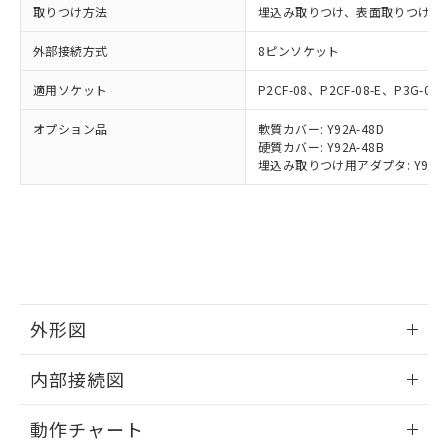
※2 対応予定月
「ｅ」：有害物質（10物質）のすべてが基
場合は、上記1、2および3の内容を当
認ください)
事前の承諾なく第三者に漏洩または開
取りつけ方法
埋込み取りつけ、表面取りつけ(共
準値以下であることを示します。
該第三者に通知します。また当社は、
示しないようお願いします。
部品在庫の切り替え状況などにより、予定
「10」：通常の使用状況下において有害物
販売先および販売に係わる関係者が違
外部接続方式
8ピンソケット
マイパーツ機能（部品リスト作成サー
空
受注生産機種、また在庫状況の
月が前後することがあります。
質が外部に漏えいし、環境に深刻な影響を
法に輸出するおそれがある場合は、取
ビス）をご利用いただくには、I-Web
白
情報を公開していない機種
及ぼさない年数を意味します。
り引きをいたしません。
適用ソケット
P2CF-08、P2CF-08-E、P3G-08
メンバーズにご登録されている必要が
「－」：未確認です。当社販売部門へお問
あります。
い合わせください。
オプション品
軟質カバー: Y92A-48D
お客様が当ウェブサイト上で当社にご
硬質カバー: Y92A-48B
※3 非含有証明書ダウンロード
登録された部品リストについて、当社
埋込み取りつけ用アダプタ: Y92F-30/
および当社の共同利用者が、当社の製
下記の非含有証明書をダウンロードするこ
品・サービスに関するお客様との取
とができます。
合意する
キャンセル
引・商談に必要な範囲で利用すること
をご了承ください。
EU RoHS指令（10物質）の非含有証明書
※当社の共同利用者とは、
"個人情報
51物質の非含有証明書（当社基準）
の共同利用に関して"
の「1.共同利
※本証明書は発行日時点で非含有を証明す
用者の範囲」に記載されている法人を
るもので、過去に遡って非含有を証明する
外形図
指します。
ものではありません。
また、RoHS指令のフタル酸エステル類４
情報更新：2025/11/04
内部接続図
物質の対応では、対応完了までの期間は出
荷製品に未対応品が混在することから備考
情報更新：2025/11/04
欄に対応日を記載しておりました。
動作チャート
既に当社にて対応品への在庫切替を完了