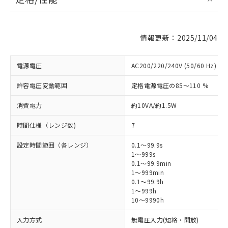
情報更新：2025/11/04
電源電圧
AC200/220/240V (50/60 Hz)
許容電圧変動範囲
定格電源電圧の85～110 %
消費電力
約10VA/約1.5W
時間仕様（レンジ数)
7
設定時間範囲（各レンジ）
0.1～99.9s
1～999s
0.1～99.9min
1～999min
0.1～99.9h
1～999h
10～9990h
入力方式
無電圧入力(短絡・開放)