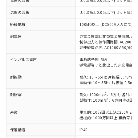
電圧の影響
±0.3%±0.05s以下(セット値に
調査・確認中：EU RoHS指令（10物質）の
本サービスは、当社制御機器事業取扱
※1 中国RoHS○×表
非含有の対応状況を調査中または確認中の
商品の当社在庫状況および標準価格
温度の影響
±0.3%±0.05s以下(セット値に
商品です。
(税抜)を提供させていただくもので
「○」：最大均質材料含有率が中国RoHSの
非該当品：ライセンス料など無形物で、有
絶縁抵抗
100MΩ以上 (DC500Vメガにて)
す。
基準値以下であることを示します。
害物質有無と関係のない商品です。
当社制御機器事業取扱商品の中には、
「×」：最大均質材料含有率が中国RoHSの
仕入先様の事情により、非含有部品として
耐電圧
充電金属部と非充電金属部間: AC2000
本サービスの対象外となる商品もある
基準値を超えていることを示します。
いたものが、含有品と判明した場合などや
制御出力と操作回路間: AC2000V 50
当社は、これら貴社製品のうち、外国
ことをご了承ください。
「－」：未確認です。当社販売部門へお問
むを得ず変更することがあります。
非連続接点間: AC1000V 50/60Hz 
為替および外国貿易法に定める商品
在庫状況および標準価格照会結果は、
い合わせください。
（以下｢規制貨物等」という）を輸出
記載している更新日時点での社内デー
インパルス電圧
電源端子間: 5kV
*EU RoHS指令（10物質）：
または国外への提供する場合は、日本
記
タに基づき作成されるものであり、閲
説明
導電部端子と露出した非充電金属部間
鉛(Pb) 1000ppm以下、 水銀(Hg) 1000ppm以下、 カド
*中国RoHS10物質の基準値 (GB/T26572)：
国政府の輸出許可(または役務取引許
号
覧された時点での実際の在庫および標
ミウム(Cd) 100ppm以下、
Pb(鉛) :1000ppm、 Hg(水銀) : 1000ppm、 Cd(カドミウ
可)を取得するなどの必要な手続きを
六価クロム(Cr(Ⅵ)) 1000ppm以下、ポリ臭化ビフェニル
ム) : 100ppm、
準価格とは異なる場合があることをご
耐振動
耐久: 10～55Hz 片振幅 0.75mm
類(PBB) 1000ppm以下、ポリ臭化ジフェニルエーテル類
Cr(Ⅵ)(六価クロム) : 1000ppm、 PBBs(ポリ臭化ビフェ
とります。
誤動作: 10～55Hz 片振幅 0.5mm
了承ください。
(PBDE) 1000ppm以下、フタル酸ビス(2-エチルヘキシ
○
一定数以上の在庫あり
ニル類) : 1000ppm、 PBDEs(ポリ臭化ジフェニルエーテ
当社は規制貨物を破棄する場合は、完
ル) (DEHP)(別名：DOP) 1000ppm以下、フタル酸ブチ
正式な納期状況および標準価格はお客
ル類) : 1000ppm、
ルベンジル（BBP） 1000ppm以下、フタル酸ジブチル
全に破砕するなど、違法に輸出されな
DBP(フタル酸ジブチル) : 1000ppm、 DIBP(フタル酸ジ
2
耐衝撃
耐久: 1000m/s
、6方向 各3回
様のお取引先、またはお客様担当のオ
（DBP） 1000ppm以下、フタル酸ジイソブチル
イソブチル) : 1000ppm、 BBP(フタル酸ブチルベンジ
△
一定数には満たないが在庫あり
2
誤動作: 100m/s
、6方向 各3回
いよう必要な手段を講じます。
ムロン制御機器販売店・当社販売員に
(DIBP) 1000ppm以下
ル) : 1000ppm、
当社は貴社製品を、核兵器、ミサイ
但し、RoHS指令で産業用監視および制御機器に対する
DEHP(フタル酸ビス(2-エチルヘキシル)) : 1000ppm
ご相談ください。
適用除外項目は除く。
寿命
電気的: 10万回以上(AC250V 3A
ル、化学兵器、生物兵器またはその他
－
在庫なし(最新の在庫状況につ
オムロン制御機器販売店や当社販売拠
フタル酸エステル類の４物質については閾値を超える意
機械的: 1000万回以上(無負荷 開閉
武器並びにこれらの製造装置等に一切
いては、お客様のお取引先、ま
図的な使用がないことを確認しています。
点は「
販売ネットワーク
」をご確認
※2 環境保護使用期限
使用いたしません。
たはお客様担当のオムロン制御
ください。
保護構造
IP40
当社は、貴社製品を第三者に販売する
機器販売店・当社販売員にご確
在庫状況および標準価格結果を当社の