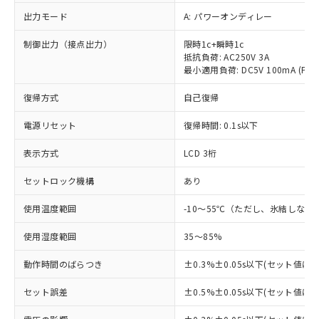
出力モード
A: パワーオンディレー
制御出力（接点出力）
限時1c+瞬時1c
抵抗負荷: AC250V 3A
最小適用負荷: DC5V 100mA (P
復帰方式
自己復帰
電源リセット
復帰時間: 0.1s以下
表示方式
LCD 3桁
※1 対応状況
セットロック機構
あり
対応済み：EU RoHS指令（10物質）の
非含有に対応した製品が提供可能な商品で
使用温度範囲
-10～55℃（ただし、氷結しない
す。
対応予定：EU RoHS指令（10物質）の非含
使用湿度範囲
35～85%
ご利用条件
有に対応した製品に切り替える予定のある
動作時間のばらつき
商品です。
±0.3%±0.05s以下(セット値に
対応予定なし：EU RoHS指令（10物質）の
以下の条件をお読みいただき、同意のうえ
セット誤差
±0.5%±0.05s以下(セット値に
非含有に非対応の商品で、対応品を出す予
ご利用ください。
定はありません。