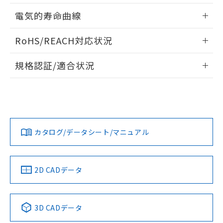
していることから、特段のことがない限
情報更新：2025/11/04
電気的寿命曲線
り、2022年1月12日より割愛しておりま
す。
情報更新：2025/11/04
RoHS/REACH対応状況
情報更新：2026/7/29
規格認証/適合状況
H3CA-8H-306 AC200/220/240のRoHS対応状況については、
UL認証
CSA認証
CEマーキング適合
営業部門もしくは販売店にお問い合わせください。
Yes
Yes
Yes
この製品のRoHS/REACH対応状況ページへ
カタログ/データシート/マニュアル
LR型式承認
DNV型式承認
BV型式承認
KR型式承
（イギリス
（ノルウェー
（フランス
（韓国
船舶規格）
船舶規格）
船舶規格）
船舶規格
2D CADデータ
Yes
No
No
No
3D CADデータ
この製品の規格認証/適合状況ページへ