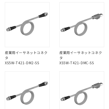
ご利用条件
有に対応した製品に切り替える予定のある
商品です。
対応予定なし：EU RoHS指令（10物質）の
以下の条件をお読みいただき、同意のうえ
非含有に非対応の商品で、対応品を出す予
ご利用ください。
定はありません。
調査・確認中：EU RoHS指令（10物質）の
本サービスは、当社制御機器事業取扱
※1 中国RoHS○×表
非含有の対応状況を調査中または確認中の
商品の当社在庫状況および標準価格
商品です。
(税抜)を提供させていただくもので
「○」：最大均質材料含有率が中国RoHSの
非該当品：ライセンス料など無形物で、有
す。
基準値以下であることを示します。
害物質有無と関係のない商品です。
当社制御機器事業取扱商品の中には、
「×」：最大均質材料含有率が中国RoHSの
産業用イーサネットコネク
産業用イーサネットコネク
仕入先様の事情により、非含有部品として
本サービスの対象外となる商品もある
基準値を超えていることを示します。
タ
タ
いたものが、含有品と判明した場合などや
当社は、これら貴社製品のうち、外国
ことをご了承ください。
「－」：未確認です。当社販売部門へお問
XS5W-T421-DM2-SS
XS5W-T421-DMC-SS
むを得ず変更することがあります。
為替および外国貿易法に定める商品
在庫状況および標準価格照会結果は、
い合わせください。
（以下｢規制貨物等」という）を輸出
記載している更新日時点での社内デー
*EU RoHS指令（10物質）：
または国外への提供する場合は、日本
記
タに基づき作成されるものであり、閲
説明
鉛(Pb) 1000ppm以下、 水銀(Hg) 1000ppm以下、 カド
*中国RoHS10物質の基準値 (GB/T26572)：
国政府の輸出許可(または役務取引許
号
覧された時点での実際の在庫および標
ミウム(Cd) 100ppm以下、
Pb(鉛) :1000ppm、 Hg(水銀) : 1000ppm、 Cd(カドミウ
可)を取得するなどの必要な手続きを
六価クロム(Cr(Ⅵ)) 1000ppm以下、ポリ臭化ビフェニル
ム) : 100ppm、
準価格とは異なる場合があることをご
類(PBB) 1000ppm以下、ポリ臭化ジフェニルエーテル類
Cr(Ⅵ)(六価クロム) : 1000ppm、 PBBs(ポリ臭化ビフェ
とります。
了承ください。
(PBDE) 1000ppm以下、フタル酸ビス(2-エチルヘキシ
○
一定数以上の在庫あり
ニル類) : 1000ppm、 PBDEs(ポリ臭化ジフェニルエーテ
当社は規制貨物を破棄する場合は、完
ル) (DEHP)(別名：DOP) 1000ppm以下、フタル酸ブチ
正式な納期状況および標準価格はお客
ル類) : 1000ppm、
ルベンジル（BBP） 1000ppm以下、フタル酸ジブチル
全に破砕するなど、違法に輸出されな
DBP(フタル酸ジブチル) : 1000ppm、 DIBP(フタル酸ジ
様のお取引先、またはお客様担当のオ
（DBP） 1000ppm以下、フタル酸ジイソブチル
イソブチル) : 1000ppm、 BBP(フタル酸ブチルベンジ
△
一定数には満たないが在庫あり
いよう必要な手段を講じます。
ムロン制御機器販売店・当社販売員に
(DIBP) 1000ppm以下
ル) : 1000ppm、