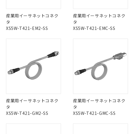
当社は貴社製品を、核兵器、ミサイ
但し、RoHS指令で産業用監視および制御機器に対する
DEHP(フタル酸ビス(2-エチルヘキシル)) : 1000ppm
ご相談ください。
適用除外項目は除く。
ル、化学兵器、生物兵器またはその他
－
在庫なし(最新の在庫状況につ
オムロン制御機器販売店や当社販売拠
フタル酸エステル類の４物質については閾値を超える意
武器並びにこれらの製造装置等に一切
いては、お客様のお取引先、ま
図的な使用がないことを確認しています。
産業用イーサネットコネク
産業用イーサネットコネク
点は「
販売ネットワーク
」をご確認
※2 環境保護使用期限
使用いたしません。
たはお客様担当のオムロン制御
タ
タ
ください。
当社は、貴社製品を第三者に販売する
機器販売店・当社販売員にご確
XS5W-T421-EM2-SS
XS5W-T421-EMC-SS
在庫状況および標準価格結果を当社の
※2 対応予定月
「ｅ」：有害物質（10物質）のすべてが基
場合は、上記1、2および3の内容を当
認ください)
事前の承諾なく第三者に漏洩または開
準値以下であることを示します。
該第三者に通知します。また当社は、
示しないようお願いします。
部品在庫の切り替え状況などにより、予定
「10」：通常の使用状況下において有害物
販売先および販売に係わる関係者が違
マイパーツ機能（部品リスト作成サー
空
受注生産機種、また在庫状況の
月が前後することがあります。
質が外部に漏えいし、環境に深刻な影響を
法に輸出するおそれがある場合は、取
ビス）をご利用いただくには、I-Web
白
情報を公開していない機種
及ぼさない年数を意味します。
り引きをいたしません。
メンバーズにご登録されている必要が
「－」：未確認です。当社販売部門へお問
あります。
い合わせください。
お客様が当ウェブサイト上で当社にご
※3 非含有証明書ダウンロード
登録された部品リストについて、当社
および当社の共同利用者が、当社の製
下記の非含有証明書をダウンロードするこ
品・サービスに関するお客様との取
とができます。
合意する
キャンセル
引・商談に必要な範囲で利用すること
産業用イーサネットコネク
産業用イーサネットコネク
をご了承ください。
タ
タ
EU RoHS指令（10物質）の非含有証明書
※当社の共同利用者とは、
"個人情報
XS5W-T421-GM2-SS
XS5W-T421-GMC-SS
51物質の非含有証明書（当社基準）
の共同利用に関して"
の「1.共同利
※本証明書は発行日時点で非含有を証明す
用者の範囲」に記載されている法人を
るもので、過去に遡って非含有を証明する
指します。
ものではありません。