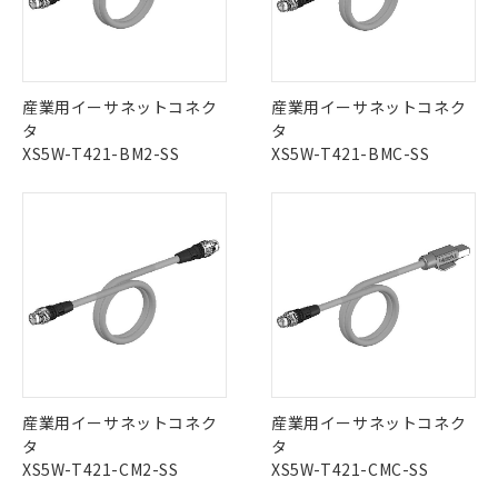
No
No
No
No
中国 RoHS表
※1 ※2
この製品の規格認証/適合状況ページへ
Pb
Hg
Cd
Cr(VI)
産業用イーサネットコネク
産業用イーサネットコネク
その他の認証はこちらのページからご検索ください
タ
タ
XS5W-T421-BM2-SS
XS5W-T421-BMC-SS
X
O
O
O
"対応済み"や非含有の記載がされた商品であっても、流通
在庫等で未対応品が混在する可能性があります。
非含有品が必要な際は、弊社営業部門もしくは販売店へお
問い合わせください。
この製品のRoHS/REACH対応状況ページへ
※1 対応状況
対応済み：EU RoHS指令（10物質）の
産業用イーサネットコネク
産業用イーサネットコネク
非含有に対応した製品が提供可能な商品で
タ
タ
す。
XS5W-T421-CM2-SS
XS5W-T421-CMC-SS
対応予定：EU RoHS指令（10物質）の非含