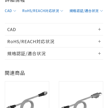
CAD
RoHS/REACH対応状況
規格認証/適合状況
CAD
情報更新：2016/8/1
RoHS/REACH対応状況
ログイン/会員登録いただくと、CADデータをダウンロー
情報更新：2026/7/29
規格認証/適合状況
ドすることができます。
EU RoHS
注意事項・凡例
UL認証
CSA認証
CEマーキング
ログイン/会員登録
関連商品
Yes
Yes
Yes
対応状況
対応予定月
※1
※2
対応済み
ダウンロードデータをご利用いただく前に、以下を必ずお読
LR型式承認
DNV型式承認
BV型式承認
KR型式承
みください。
（イギリス
（ノルウェー
（フランス
（韓国
ソフトウェアの使用条件
船舶規格）
船舶規格）
船舶規格）
船舶規格
中国 RoHS
注意事項・凡例