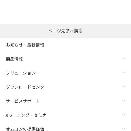
※本証明書は発行日時点で非含有を証明す
用者の範囲」に記載されている法人を
るもので、過去に遡って非含有を証明する
指します。
ものではありません。
また、RoHS指令のフタル酸エステル類４
物質の対応では、対応完了までの期間は出
ページ先頭へ戻る
荷製品に未対応品が混在することから備考
欄に対応日を記載しておりました。
お知らせ・最新情報
既に当社にて対応品への在庫切替を完了
していることから、特段のことがない限
り、2022年1月12日より割愛しておりま
商品情報
す。
ソリューション
ダウンロードセンタ
サービスサポート
eラーニング・セミナ
オムロンの提供価値