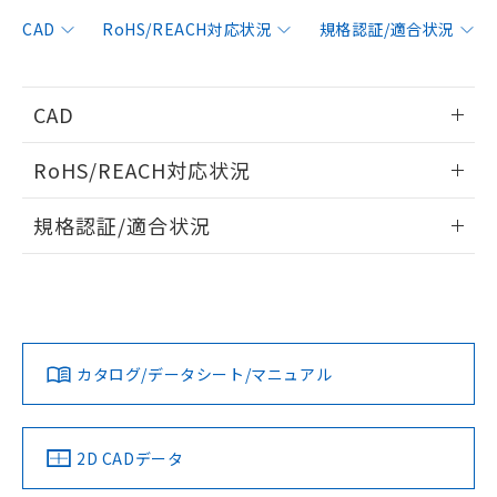
非含有に対応した製品が提供可能な商品で
す。
CAD
RoHS/REACH対応状況
規格認証/適合状況
対応予定：EU RoHS指令（10物質）の非含
ご利用条件
有に対応した製品に切り替える予定のある
商品です。
CAD
対応予定なし：EU RoHS指令（10物質）の
以下の条件をお読みいただき、同意のうえ
非含有に非対応の商品で、対応品を出す予
情報更新：2006/4/1
ご利用ください。
定はありません。
RoHS/REACH対応状況
調査・確認中：EU RoHS指令（10物質）の
本サービスは、当社制御機器事業取扱
ログイン/会員登録いただくと、CADデータをダウンロー
※1 中国RoHS○×表
非含有の対応状況を調査中または確認中の
情報更新：2026/7/29
商品の当社在庫状況および標準価格
規格認証/適合状況
ドすることができます。
商品です。
(税抜)を提供させていただくもので
「○」：最大均質材料含有率が中国RoHSの
非該当品：ライセンス料など無形物で、有
EU RoHS
注意事項・凡例
す。
基準値以下であることを示します。
UL認証
CSA認証
CEマーキング
害物質有無と関係のない商品です。
当社制御機器事業取扱商品の中には、
「×」：最大均質材料含有率が中国RoHSの
仕入先様の事情により、非含有部品として
ログイン/会員登録
本サービスの対象外となる商品もある
Yes
Yes
Yes
基準値を超えていることを示します。
いたものが、含有品と判明した場合などや
当社は、これら貴社製品のうち、外国
対応状況
対応予定月
※1
※2
ことをご了承ください。
「－」：未確認です。当社販売部門へお問
むを得ず変更することがあります。
為替および外国貿易法に定める商品
在庫状況および標準価格照会結果は、
い合わせください。
カタログ/データシート/マニュアル
（以下｢規制貨物等」という）を輸出
対応済み
記載している更新日時点での社内デー
ダウンロードデータをご利用いただく前に、以下を必ずお読
*EU RoHS指令（10物質）：
または国外への提供する場合は、日本
記
タに基づき作成されるものであり、閲
説明
LR型式承認
DNV型式承認
BV型式承認
KR型式承
鉛(Pb) 1000ppm以下、 水銀(Hg) 1000ppm以下、 カド
みください。
*中国RoHS10物質の基準値 (GB/T26572)：
国政府の輸出許可(または役務取引許
（イギリス
（ノルウェー
（フランス
（韓国
号
覧された時点での実際の在庫および標
ミウム(Cd) 100ppm以下、
Pb(鉛) :1000ppm、 Hg(水銀) : 1000ppm、 Cd(カドミウ
ソフトウェアの使用条件
可)を取得するなどの必要な手続きを
六価クロム(Cr(Ⅵ)) 1000ppm以下、ポリ臭化ビフェニル
船舶規格）
船舶規格）
船舶規格）
船舶規格
ム) : 100ppm、
中国 RoHS
準価格とは異なる場合があることをご
注意事項・凡例
2D CADデータ
類(PBB) 1000ppm以下、ポリ臭化ジフェニルエーテル類
Cr(Ⅵ)(六価クロム) : 1000ppm、 PBBs(ポリ臭化ビフェ
とります。
了承ください。
(PBDE) 1000ppm以下、フタル酸ビス(2-エチルヘキシ
○
一定数以上の在庫あり
ニル類) : 1000ppm、 PBDEs(ポリ臭化ジフェニルエーテ
No
No
No
No
当社は規制貨物を破棄する場合は、完
ル) (DEHP)(別名：DOP) 1000ppm以下、フタル酸ブチ