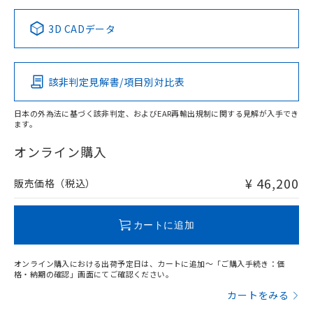
正式な納期状況および標準価格はお客
ル類) : 1000ppm、
ルベンジル（BBP） 1000ppm以下、フタル酸ジブチル
全に破砕するなど、違法に輸出されな
DBP(フタル酸ジブチル) : 1000ppm、 DIBP(フタル酸ジ
様のお取引先、またはお客様担当のオ
中国 RoHS表
※1 ※2
（DBP） 1000ppm以下、フタル酸ジイソブチル
イソブチル) : 1000ppm、 BBP(フタル酸ブチルベンジ
△
一定数には満たないが在庫あり
いよう必要な手段を講じます。
3D CADデータ
ムロン制御機器販売店・当社販売員に
(DIBP) 1000ppm以下
ル) : 1000ppm、
当社は貴社製品を、核兵器、ミサイ
但し、RoHS指令で産業用監視および制御機器に対する
DEHP(フタル酸ビス(2-エチルヘキシル)) : 1000ppm
この製品の規格認証/適合状況ページへ
Pb
ご相談ください。
Hg
Cd
Cr(VI)
適用除外項目は除く。
ル、化学兵器、生物兵器またはその他
－
在庫なし(最新の在庫状況につ
その他の認証はこちらのページからご検索ください
オムロン制御機器販売店や当社販売拠
フタル酸エステル類の４物質については閾値を超える意
武器並びにこれらの製造装置等に一切
いては、お客様のお取引先、ま
図的な使用がないことを確認しています。
点は「
販売ネットワーク
」をご確認
該非判定見解書/項目別対比表
※2 環境保護使用期限
X
使用いたしません。
O
O
O
たはお客様担当のオムロン制御
ください。
当社は、貴社製品を第三者に販売する
機器販売店・当社販売員にご確
在庫状況および標準価格結果を当社の
※2 対応予定月
「ｅ」：有害物質（10物質）のすべてが基
日本の外為法に基づく該非判定、およびEAR再輸出規制に関する見解が入手でき
場合は、上記1、2および3の内容を当
認ください)
事前の承諾なく第三者に漏洩または開
ます。
準値以下であることを示します。
該第三者に通知します。また当社は、
"対応済み"や非含有の記載がされた商品であっても、流通
示しないようお願いします。
部品在庫の切り替え状況などにより、予定
「10」：通常の使用状況下において有害物
販売先および販売に係わる関係者が違
在庫等で未対応品が混在する可能性があります。
マイパーツ機能（部品リスト作成サー
オンライン購入
空
受注生産機種、また在庫状況の
月が前後することがあります。
質が外部に漏えいし、環境に深刻な影響を
法に輸出するおそれがある場合は、取
非含有品が必要な際は、弊社営業部門もしくは販売店へお
ビス）をご利用いただくには、I-Web
白
情報を公開していない機種
及ぼさない年数を意味します。
り引きをいたしません。
問い合わせください。
メンバーズにご登録されている必要が
¥ 46,200
販売価格（税込）
「－」：未確認です。当社販売部門へお問
あります。
い合わせください。
お客様が当ウェブサイト上で当社にご
この製品のRoHS/REACH対応状況ページへ
※3 非含有証明書ダウンロード
登録された部品リストについて、当社
カートに追加
および当社の共同利用者が、当社の製
下記の非含有証明書をダウンロードするこ
品・サービスに関するお客様との取
とができます。
オンライン購入における出荷予定日は、カートに追加～「ご購入手続き：価
合意する
キャンセル
引・商談に必要な範囲で利用すること
格・納期の確認」画面にてご確認ください。
をご了承ください。
EU RoHS指令（10物質）の非含有証明書
カートをみる
※当社の共同利用者とは、
"個人情報
51物質の非含有証明書（当社基準）
の共同利用に関して"
の「1.共同利