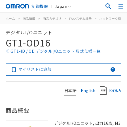
制御機器
Japan
ホーム
>
商品情報
>
商品カテゴリ
>
FAシステム機器
>
ネットワーク機器
デジタルI/Oユニット
GT1-OD16
GT1-ID / OD デジタルI/Oユニット 形式仕様一覧
マイリストに追加
日本語
English
PDF出力
商品概要
デジタルI/Oユニット, 出力16点, M3