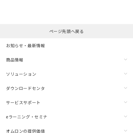
※本証明書は発行日時点で非含有を証明す
用者の範囲」に記載されている法人を
るもので、過去に遡って非含有を証明する
指します。
ものではありません。
また、RoHS指令のフタル酸エステル類４
物質の対応では、対応完了までの期間は出
ページ先頭へ戻る
荷製品に未対応品が混在することから備考
欄に対応日を記載しておりました。
お知らせ・最新情報
既に当社にて対応品への在庫切替を完了
していることから、特段のことがない限
り、2022年1月12日より割愛しておりま
商品情報
す。
ソリューション
ダウンロードセンタ
サービスサポート
eラーニング・セミナ
オムロンの提供価値