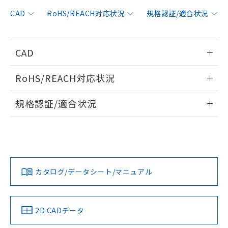
非含有に対応した製品が提供可能な商品で
す。
CAD
RoHS/REACH対応状況
規格認証/適合状況
対応予定：EU RoHS指令（10物質）の非含
ご利用条件
有に対応した製品に切り替える予定のある
商品です。
CAD
対応予定なし：EU RoHS指令（10物質）の
以下の条件をお読みいただき、同意のうえ
非含有に非対応の商品で、対応品を出す予
情報更新：2020/11/16
ご利用ください。
定はありません。
RoHS/REACH対応状況
調査・確認中：EU RoHS指令（10物質）の
本サービスは、当社制御機器事業取扱
ログイン/会員登録いただくと、CADデータをダウンロー
※1 中国RoHS○×表
非含有の対応状況を調査中または確認中の
情報更新：2026/7/29
商品の当社在庫状況および標準価格
規格認証/適合状況
ドすることができます。
商品です。
(税抜)を提供させていただくもので
「○」：最大均質材料含有率が中国RoHSの
非該当品：ライセンス料など無形物で、有
EU RoHS
注意事項・凡例
す。
基準値以下であることを示します。
UL認証
CSA認証
CEマーキング
害物質有無と関係のない商品です。
当社制御機器事業取扱商品の中には、
「×」：最大均質材料含有率が中国RoHSの
仕入先様の事情により、非含有部品として
ログイン/会員登録
本サービスの対象外となる商品もある
Yes
Yes
Yes
基準値を超えていることを示します。
いたものが、含有品と判明した場合などや
当社は、これら貴社製品のうち、外国
対応状況
対応予定月
※1
※2
ことをご了承ください。
「－」：未確認です。当社販売部門へお問
むを得ず変更することがあります。
為替および外国貿易法に定める商品
在庫状況および標準価格照会結果は、
い合わせください。
カタログ/データシート/マニュアル
（以下｢規制貨物等」という）を輸出
対応済み
記載している更新日時点での社内デー
ダウンロードデータをご利用いただく前に、以下を必ずお読
*EU RoHS指令（10物質）：
または国外への提供する場合は、日本
記
タに基づき作成されるものであり、閲
説明
LR型式承認
DNV型式承認
BV型式承認
KR型式承
鉛(Pb) 1000ppm以下、 水銀(Hg) 1000ppm以下、 カド
みください。
*中国RoHS10物質の基準値 (GB/T26572)：
国政府の輸出許可(または役務取引許
（イギリス
（ノルウェー
（フランス
（韓国
号
覧された時点での実際の在庫および標
ミウム(Cd) 100ppm以下、
Pb(鉛) :1000ppm、 Hg(水銀) : 1000ppm、 Cd(カドミウ
ソフトウェアの使用条件
可)を取得するなどの必要な手続きを
六価クロム(Cr(Ⅵ)) 1000ppm以下、ポリ臭化ビフェニル
船舶規格）
船舶規格）
船舶規格）
船舶規格
ム) : 100ppm、
中国 RoHS
準価格とは異なる場合があることをご
注意事項・凡例
2D CADデータ
類(PBB) 1000ppm以下、ポリ臭化ジフェニルエーテル類
Cr(Ⅵ)(六価クロム) : 1000ppm、 PBBs(ポリ臭化ビフェ
とります。
了承ください。
(PBDE) 1000ppm以下、フタル酸ビス(2-エチルヘキシ
○
一定数以上の在庫あり
ニル類) : 1000ppm、 PBDEs(ポリ臭化ジフェニルエーテ
No
No
No
No
当社は規制貨物を破棄する場合は、完
ル) (DEHP)(別名：DOP) 1000ppm以下、フタル酸ブチ