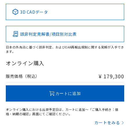
正式な納期状況および標準価格はお客
ル類) : 1000ppm、
ルベンジル（BBP） 1000ppm以下、フタル酸ジブチル
全に破砕するなど、違法に輸出されな
DBP(フタル酸ジブチル) : 1000ppm、 DIBP(フタル酸ジ
様のお取引先、またはお客様担当のオ
中国 RoHS表
※1 ※2
（DBP） 1000ppm以下、フタル酸ジイソブチル
イソブチル) : 1000ppm、 BBP(フタル酸ブチルベンジ
△
一定数には満たないが在庫あり
いよう必要な手段を講じます。
3D CADデータ
ムロン制御機器販売店・当社販売員に
(DIBP) 1000ppm以下
ル) : 1000ppm、
当社は貴社製品を、核兵器、ミサイ
但し、RoHS指令で産業用監視および制御機器に対する
DEHP(フタル酸ビス(2-エチルヘキシル)) : 1000ppm
この製品の規格認証/適合状況ページへ
Pb
ご相談ください。
Hg
Cd
Cr(VI)
適用除外項目は除く。
ル、化学兵器、生物兵器またはその他
－
在庫なし(最新の在庫状況につ
その他の認証はこちらのページからご検索ください
オムロン制御機器販売店や当社販売拠
フタル酸エステル類の４物質については閾値を超える意
武器並びにこれらの製造装置等に一切
いては、お客様のお取引先、ま
図的な使用がないことを確認しています。
点は「
販売ネットワーク
」をご確認
該非判定見解書/項目別対比表
※2 環境保護使用期限
X
使用いたしません。
O
O
O
たはお客様担当のオムロン制御
ください。
当社は、貴社製品を第三者に販売する
機器販売店・当社販売員にご確
在庫状況および標準価格結果を当社の
※2 対応予定月
「ｅ」：有害物質（10物質）のすべてが基
日本の外為法に基づく該非判定、およびEAR再輸出規制に関する見解が入手でき
場合は、上記1、2および3の内容を当
認ください)
事前の承諾なく第三者に漏洩または開
ます。
準値以下であることを示します。
該第三者に通知します。また当社は、
"対応済み"や非含有の記載がされた商品であっても、流通
示しないようお願いします。
部品在庫の切り替え状況などにより、予定
「10」：通常の使用状況下において有害物
販売先および販売に係わる関係者が違
在庫等で未対応品が混在する可能性があります。
マイパーツ機能（部品リスト作成サー
オンライン購入
空
受注生産機種、また在庫状況の
月が前後することがあります。
質が外部に漏えいし、環境に深刻な影響を
法に輸出するおそれがある場合は、取
非含有品が必要な際は、弊社営業部門もしくは販売店へお
ビス）をご利用いただくには、I-Web
白
情報を公開していない機種
及ぼさない年数を意味します。
り引きをいたしません。
問い合わせください。
メンバーズにご登録されている必要が
¥ 179,300
販売価格（税込）
「－」：未確認です。当社販売部門へお問
あります。
い合わせください。
お客様が当ウェブサイト上で当社にご
この製品のRoHS/REACH対応状況ページへ
※3 非含有証明書ダウンロード
登録された部品リストについて、当社
カートに追加
および当社の共同利用者が、当社の製
下記の非含有証明書をダウンロードするこ
品・サービスに関するお客様との取
とができます。
オンライン購入における出荷予定日は、カートに追加～「ご購入手続き：価
合意する
キャンセル
引・商談に必要な範囲で利用すること
格・納期の確認」画面にてご確認ください。
をご了承ください。
EU RoHS指令（10物質）の非含有証明書
カートをみる
※当社の共同利用者とは、
"個人情報
51物質の非含有証明書（当社基準）
の共同利用に関して"
の「1.共同利