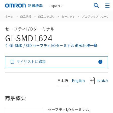
制御機器
Japan
ホーム
>
商品情報
>
商品カテゴリ
>
セーフティ
>
プログラマブルセーフテ
セーフティI/Oターミナル
GI-SMD1624
GI-SMD / SID セーフティI/Oターミナル 形式仕様一覧
マイリストに追加
日本語
English
PDF出力
商品概要
セーフティI/Oターミナル,