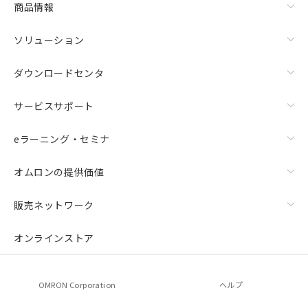
商品情報
荷製品に未対応品が混在することから備考
欄に対応日を記載しておりました。
ソリューション
既に当社にて対応品への在庫切替を完了
していることから、特段のことがない限
り、2022年1月12日より割愛しておりま
ダウンロードセンタ
す。
サービスサポート
eラーニング・セミナ
オムロンの提供価値
販売ネットワーク
オンラインストア
OMRON Corporation
ヘルプ