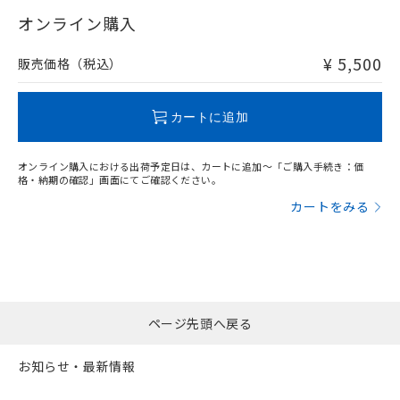
"対応済み"や非含有の記載がされた商品であっても、流通
武器並びにこれらの製造装置等に一切
いては、お客様のお取引先、ま
図的な使用がないことを確認しています。
点は「
販売ネットワーク
」をご確認
在庫等で未対応品が混在する可能性があります。
オンライン購入
※2 環境保護使用期限
使用いたしません。
たはお客様担当のオムロン制御
ください。
非含有品が必要な際は、弊社営業部門もしくは販売店へお
当社は、貴社製品を第三者に販売する
機器販売店・当社販売員にご確
在庫状況および標準価格結果を当社の
問い合わせください。
※2 対応予定月
「ｅ」：有害物質（10物質）のすべてが基
¥ 5,500
場合は、上記1、2および3の内容を当
販売価格（税込）
認ください)
事前の承諾なく第三者に漏洩または開
準値以下であることを示します。
該第三者に通知します。また当社は、
示しないようお願いします。
部品在庫の切り替え状況などにより、予定
「10」：通常の使用状況下において有害物
販売先および販売に係わる関係者が違
この製品のRoHS/REACH対応状況ページへ
マイパーツ機能（部品リスト作成サー
空
受注生産機種、また在庫状況の
月が前後することがあります。
質が外部に漏えいし、環境に深刻な影響を
法に輸出するおそれがある場合は、取
カートに追加
ビス）をご利用いただくには、I-Web
白
情報を公開していない機種
及ぼさない年数を意味します。
り引きをいたしません。
メンバーズにご登録されている必要が
「－」：未確認です。当社販売部門へお問
あります。
オンライン購入における出荷予定日は、カートに追加～「ご購入手続き：価
い合わせください。
お客様が当ウェブサイト上で当社にご
格・納期の確認」画面にてご確認ください。
※3 非含有証明書ダウンロード
登録された部品リストについて、当社
カートをみる
および当社の共同利用者が、当社の製
下記の非含有証明書をダウンロードするこ
品・サービスに関するお客様との取
とができます。
合意する
キャンセル
引・商談に必要な範囲で利用すること
をご了承ください。
EU RoHS指令（10物質）の非含有証明書
※当社の共同利用者とは、
"個人情報
51物質の非含有証明書（当社基準）
の共同利用に関して"
の「1.共同利
※本証明書は発行日時点で非含有を証明す
ページ先頭へ戻る
用者の範囲」に記載されている法人を
るもので、過去に遡って非含有を証明する
指します。
ものではありません。
お知らせ・最新情報
また、RoHS指令のフタル酸エステル類４
物質の対応では、対応完了までの期間は出