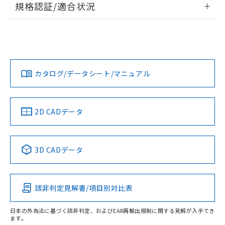
規格認証/適合状況
対応予定なし：EU RoHS指令（10物質）の
以下の条件をお読みいただき、同意のうえ
非含有に非対応の商品で、対応品を出す予
EU RoHS
注意事項・凡例
ご利用ください。
定はありません。
UL認証
CSA認証
CEマーキング
調査・確認中：EU RoHS指令（10物質）の
本サービスは、当社制御機器事業取扱
※1 中国RoHS○×表
非含有の対応状況を調査中または確認中の
No
No
N/A
商品の当社在庫状況および標準価格
対応状況
対応予定月
※1
※2
商品です。
(税抜)を提供させていただくもので
「○」：最大均質材料含有率が中国RoHSの
非該当品：ライセンス料など無形物で、有
す。
カタログ/データシート/マニュアル
対応済み
基準値以下であることを示します。
害物質有無と関係のない商品です。
当社制御機器事業取扱商品の中には、
「×」：最大均質材料含有率が中国RoHSの
仕入先様の事情により、非含有部品として
LR型式承認
DNV型式承認
BV型式承認
KR型式承
本サービスの対象外となる商品もある
基準値を超えていることを示します。
（イギリス
（ノルウェー
（フランス
（韓国
いたものが、含有品と判明した場合などや
当社は、これら貴社製品のうち、外国
ことをご了承ください。
船舶規格）
船舶規格）
船舶規格）
船舶規格
「－」：未確認です。当社販売部門へお問
中国 RoHS
注意事項・凡例
むを得ず変更することがあります。
2D CADデータ
為替および外国貿易法に定める商品
在庫状況および標準価格照会結果は、
い合わせください。
（以下｢規制貨物等」という）を輸出
記載している更新日時点での社内デー
No
No
No
No
*EU RoHS指令（10物質）：
または国外への提供する場合は、日本
記
タに基づき作成されるものであり、閲
説明
鉛(Pb) 1000ppm以下、 水銀(Hg) 1000ppm以下、 カド
*中国RoHS10物質の基準値 (GB/T26572)：
中国 RoHS表
※1 ※2
国政府の輸出許可(または役務取引許
号
覧された時点での実際の在庫および標
ミウム(Cd) 100ppm以下、
Pb(鉛) :1000ppm、 Hg(水銀) : 1000ppm、 Cd(カドミウ
3D CADデータ
可)を取得するなどの必要な手続きを
六価クロム(Cr(Ⅵ)) 1000ppm以下、ポリ臭化ビフェニル
ム) : 100ppm、
準価格とは異なる場合があることをご
この製品の規格認証/適合状況ページへ
Pb
Hg
Cd
Cr(VI)
類(PBB) 1000ppm以下、ポリ臭化ジフェニルエーテル類
Cr(Ⅵ)(六価クロム) : 1000ppm、 PBBs(ポリ臭化ビフェ
とります。
了承ください。
(PBDE) 1000ppm以下、フタル酸ビス(2-エチルヘキシ
○
一定数以上の在庫あり
ニル類) : 1000ppm、 PBDEs(ポリ臭化ジフェニルエーテ
その他の認証はこちらのページからご検索ください
当社は規制貨物を破棄する場合は、完
ル) (DEHP)(別名：DOP) 1000ppm以下、フタル酸ブチ
正式な納期状況および標準価格はお客
ル類) : 1000ppm、
ルベンジル（BBP） 1000ppm以下、フタル酸ジブチル
全に破砕するなど、違法に輸出されな
DBP(フタル酸ジブチル) : 1000ppm、 DIBP(フタル酸ジ
該非判定見解書/項目別対比表
様のお取引先、またはお客様担当のオ
O
O
O
O
（DBP） 1000ppm以下、フタル酸ジイソブチル
イソブチル) : 1000ppm、 BBP(フタル酸ブチルベンジ
△
一定数には満たないが在庫あり
いよう必要な手段を講じます。
ムロン制御機器販売店・当社販売員に
(DIBP) 1000ppm以下
ル) : 1000ppm、
当社は貴社製品を、核兵器、ミサイ
但し、RoHS指令で産業用監視および制御機器に対する
DEHP(フタル酸ビス(2-エチルヘキシル)) : 1000ppm
ご相談ください。
日本の外為法に基づく該非判定、およびEAR再輸出規制に関する見解が入手でき
適用除外項目は除く。
ル、化学兵器、生物兵器またはその他
ます。
－
在庫なし(最新の在庫状況につ
オムロン制御機器販売店や当社販売拠
フタル酸エステル類の４物質については閾値を超える意