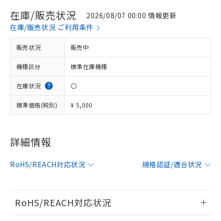
在庫/販売状況
2026/08/07 00:00 情報更新
在庫/販売状況 ご利用条件
販売状況
販売中
機種区分
標準在庫機種
在庫状況
〇
標準価格(税別)
¥ 5,000
詳細情報
※1 対応状況
対応済み：EU RoHS指令（10物質）の
RoHS/REACH対応状況
規格認証/適合状況
非含有に対応した製品が提供可能な商品で
す。
対応予定：EU RoHS指令（10物質）の非含
RoHS/REACH対応状況
ご利用条件
有に対応した製品に切り替える予定のある
商品です。
情報更新：2026/7/29