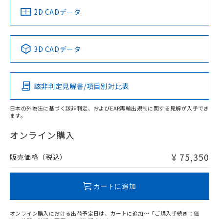
Cr(Ⅵ)(六価クロム) : 1000ppm、 PBBs(ポリ臭化ビフェ
とります。
ソフトウェアの使用条件
了承ください。
(PBDE) 1000ppm以下、フタル酸ビス(2-エチルヘキシ
船舶規格）
船舶規格）
船舶規格）
船舶規格
○
一定数以上の在庫あり
ニル類) : 1000ppm、 PBDEs(ポリ臭化ジフェニルエーテ
中国 RoHS
注意事項・凡例
2D CADデータ
当社は規制貨物を破棄する場合は、完
ル) (DEHP)(別名：DOP) 1000ppm以下、フタル酸ブチ
正式な納期状況および標準価格はお客
ル類) : 1000ppm、
ルベンジル（BBP） 1000ppm以下、フタル酸ジブチル
全に破砕するなど、違法に輸出されな
DBP(フタル酸ジブチル) : 1000ppm、 DIBP(フタル酸ジ
様のお取引先、またはお客様担当のオ
No
No
No
No
（DBP） 1000ppm以下、フタル酸ジイソブチル
イソブチル) : 1000ppm、 BBP(フタル酸ブチルベンジ
△
一定数には満たないが在庫あり
いよう必要な手段を講じます。
ムロン制御機器販売店・当社販売員に
(DIBP) 1000ppm以下
ル) : 1000ppm、
中国 RoHS表
※1 ※2
当社は貴社製品を、核兵器、ミサイ
但し、RoHS指令で産業用監視および制御機器に対する
DEHP(フタル酸ビス(2-エチルヘキシル)) : 1000ppm
ご相談ください。
3D CADデータ
適用除外項目は除く。
ル、化学兵器、生物兵器またはその他
－
在庫なし(最新の在庫状況につ
オムロン制御機器販売店や当社販売拠
フタル酸エステル類の４物質については閾値を超える意
この製品の規格認証/適合状況ページへ
Pb
Hg
Cd
Cr(VI)
武器並びにこれらの製造装置等に一切
いては、お客様のお取引先、ま
図的な使用がないことを確認しています。
点は「
販売ネットワーク
」をご確認
その他の認証はこちらのページからご検索ください
※2 環境保護使用期限
使用いたしません。
たはお客様担当のオムロン制御
ください。
当社は、貴社製品を第三者に販売する
該非判定見解書/項目別対比表
機器販売店・当社販売員にご確
在庫状況および標準価格結果を当社の
X
O
O
O
※2 対応予定月
「ｅ」：有害物質（10物質）のすべてが基
場合は、上記1、2および3の内容を当
認ください)
事前の承諾なく第三者に漏洩または開
準値以下であることを示します。
該第三者に通知します。また当社は、
示しないようお願いします。
日本の外為法に基づく該非判定、およびEAR再輸出規制に関する見解が入手でき
部品在庫の切り替え状況などにより、予定
「10」：通常の使用状況下において有害物
販売先および販売に係わる関係者が違
ます。
マイパーツ機能（部品リスト作成サー
空
受注生産機種、また在庫状況の
"対応済み"や非含有の記載がされた商品であっても、流通
月が前後することがあります。
質が外部に漏えいし、環境に深刻な影響を
法に輸出するおそれがある場合は、取
ビス）をご利用いただくには、I-Web
白
情報を公開していない機種
在庫等で未対応品が混在する可能性があります。
オンライン購入
及ぼさない年数を意味します。
り引きをいたしません。
メンバーズにご登録されている必要が
非含有品が必要な際は、弊社営業部門もしくは販売店へお
「－」：未確認です。当社販売部門へお問
あります。
問い合わせください。
い合わせください。
¥ 75,350
販売価格（税込）
お客様が当ウェブサイト上で当社にご
※3 非含有証明書ダウンロード
登録された部品リストについて、当社
この製品のRoHS/REACH対応状況ページへ
および当社の共同利用者が、当社の製
下記の非含有証明書をダウンロードするこ
カートに追加
品・サービスに関するお客様との取
とができます。
合意する
キャンセル
引・商談に必要な範囲で利用すること
をご了承ください。
オンライン購入における出荷予定日は、カートに追加～「ご購入手続き：価
EU RoHS指令（10物質）の非含有証明書