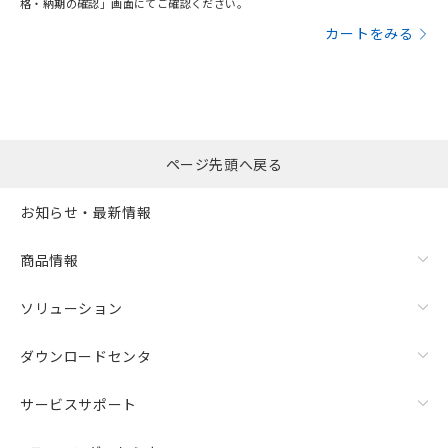
※当社の共同利用者とは、
"個人情報
格・納期の確認」画面にてご確認ください。
51物質の非含有証明書（当社基準）
の共同利用に関して"
の「1.共同利
カートをみる
※本証明書は発行日時点で非含有を証明す
用者の範囲」に記載されている法人を
るもので、過去に遡って非含有を証明する
指します。
ものではありません。
また、RoHS指令のフタル酸エステル類４
物質の対応では、対応完了までの期間は出
荷製品に未対応品が混在することから備考
ページ先頭へ戻る
欄に対応日を記載しておりました。
既に当社にて対応品への在庫切替を完了
していることから、特段のことがない限
お知らせ・最新情報
り、2022年1月12日より割愛しておりま
す。
商品情報
ソリューション
ダウンロードセンタ
サービスサポート