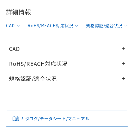
対応済み：EU RoHS指令（10物質）の
非含有に対応した製品が提供可能な商品で
詳細情報
す。
対応予定：EU RoHS指令（10物質）の非含
CAD
RoHS/REACH対応状況
規格認証/適合状況
ご利用条件
有に対応した製品に切り替える予定のある
商品です。
対応予定なし：EU RoHS指令（10物質）の
以下の条件をお読みいただき、同意のうえ
非含有に非対応の商品で、対応品を出す予
CAD
ご利用ください。
定はありません。
調査・確認中：EU RoHS指令（10物質）の
情報更新：2006/4/1
本サービスは、当社制御機器事業取扱
RoHS/REACH対応状況
※1 中国RoHS○×表
非含有の対応状況を調査中または確認中の
商品の当社在庫状況および標準価格
商品です。
ログイン/会員登録いただくと、CADデータをダウンロー
情報更新：2026/7/29
(税抜)を提供させていただくもので
「○」：最大均質材料含有率が中国RoHSの
規格認証/適合状況
非該当品：ライセンス料など無形物で、有
ドすることができます。
す。
基準値以下であることを示します。
害物質有無と関係のない商品です。
当社制御機器事業取扱商品の中には、
EU RoHS
注意事項・凡例
「×」：最大均質材料含有率が中国RoHSの
仕入先様の事情により、非含有部品として
UL認証
CSA認証
CEマーキング
本サービスの対象外となる商品もある
基準値を超えていることを示します。
いたものが、含有品と判明した場合などや
当社は、これら貴社製品のうち、外国
ことをご了承ください。
ログイン/会員登録
「－」：未確認です。当社販売部門へお問
むを得ず変更することがあります。
Yes
Yes
Yes
為替および外国貿易法に定める商品
在庫状況および標準価格照会結果は、
対応状況
対応予定月
※1
※2
い合わせください。
（以下｢規制貨物等」という）を輸出
記載している更新日時点での社内デー
*EU RoHS指令（10物質）：
または国外への提供する場合は、日本
カタログ/データシート/マニュアル
記
タに基づき作成されるものであり、閲
説明
対応済み
鉛(Pb) 1000ppm以下、 水銀(Hg) 1000ppm以下、 カド
*中国RoHS10物質の基準値 (GB/T26572)：
国政府の輸出許可(または役務取引許
ダウンロードデータをご利用いただく前に、以下を必ずお読
号
覧された時点での実際の在庫および標
ミウム(Cd) 100ppm以下、
Pb(鉛) :1000ppm、 Hg(水銀) : 1000ppm、 Cd(カドミウ
LR型式承認
DNV型式承認
BV型式承認
KR型式承
可)を取得するなどの必要な手続きを
六価クロム(Cr(Ⅵ)) 1000ppm以下、ポリ臭化ビフェニル
みください。
ム) : 100ppm、
準価格とは異なる場合があることをご
（イギリス
（ノルウェー
（フランス
（韓国
類(PBB) 1000ppm以下、ポリ臭化ジフェニルエーテル類