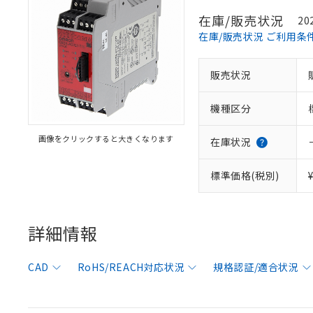
在庫/販売状況
20
在庫/販売状況 ご利用条
※1 対応状況
販売状況
対応済み：EU
機種区分
対応予定：EU R
対応予定なし：EU
画像をクリックすると大きくなります
在庫状況
調査・確認中：EU
ご利用条件
非該当品：ライセ
※1 中国RoHS
標準価格(税別)
仕入先様の事情に
があります。
以下の条件をお読
「○」：最大均質
「×」：最大均質
本サービスは
当社は、これ
*EU RoHS指令（10物
詳細情報
「－」：未確認で
鉛(Pb) 1000ppm以下、
くものです。
う）を輸出ま
記
説明
六価クロム(Cr(Ⅵ)) 1
当社制御機器
などの必要な
フタル酸ビス(2-エチルヘ
号
*中国RoHS10物質の基準値 
ル（DBP） 1000ppm
在庫状況およ
当社は規制貨
CAD
RoHS/REACH対応状況
規格認証/適合状況
Pb(鉛) :1000ppm、 Hg
但し、RoHS指令で産
のであり、閲
ます。
Cr(Ⅵ)(六価クロム) : 
フタル酸エステル類の４
○
一定数以
DBP(フタル酸ジブチル) :
い。
当社は貴社製
DEHP(フタル酸ビス(2-エ
正式な納期状
置等に一切使