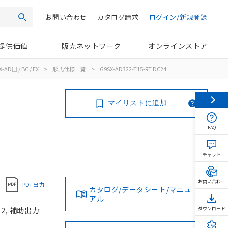
お問い合わせ
カタログ請求
ログイン/新規登録
検索
提供価値
販売ネットワーク
オンラインストア
-AD□ / BC / EX
>
形式仕様一覧
>
G9SX-AD322-T15-RT DC24
マイリストに追加
FAQ
チャット
お問い合わせ
PDF出力
カタログ/データシート/マニュ
アル
, 補助出力:
ダウンロード