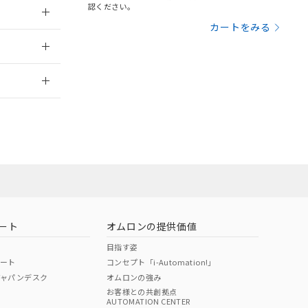
認ください。
三者に通知します。
さい。
合は、取り引きをい
カートをみる
：2006/4/1
ないようお願いしま
のオムロン制御
バーズにご登録され
2026/7/29
及ぼさない年数を意
び当社の共同利用者
ることをご了承くだ
範囲」に記載されて
のではありません。
荷製品に未対応品が
ート
オムロンの提供価値
22年1月12日よ
目指す姿
ポート
コンセプト「i-Automation!」
ジャパンデスク
オムロンの強み
お客様との共創拠点
AUTOMATION CENTER