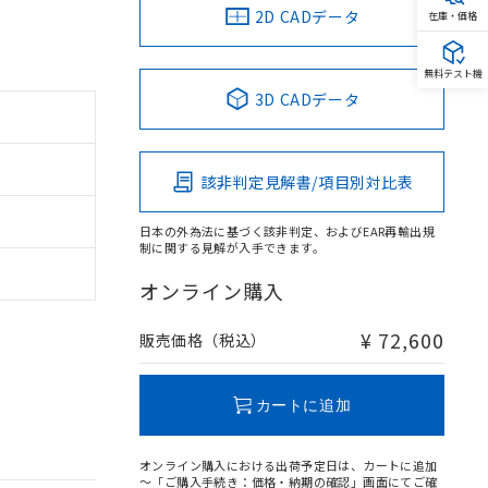
2D CADデータ
在庫・価格
無料テスト機
3D CADデータ
。
該非判定見解書/項目別対比表
商品です。
定はありません。
商品です。
日本の外為法に基づく該非判定、およびEAR再輸出規
制に関する見解が入手できます。
を得ず変更すること
オンライン購入
¥ 72,600
販売価格（税込）
を提供させていただ
規制貨物等」とい
引許可)を取得する
BDE) 1000ppm以下、
をご了承ください。
0ppm以下、フタル酸ジブチ
カートに追加
基づき作成されるも
う必要な手段を講じ
ことをご了承くださ
) : 1000ppm、
 1000ppm、
びにこれらの製造装
オンライン購入における出荷予定日は、カートに追加
ン制御機器販売店・
～「ご購入手続き：価格・納期の確認」画面にてご確