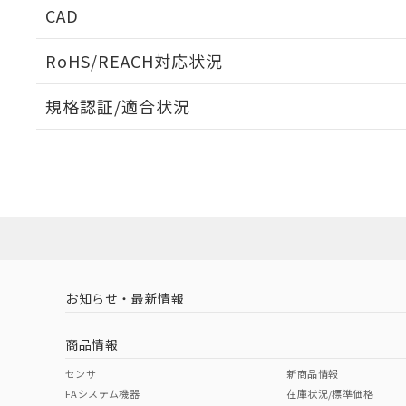
CAD
当社販売員に
※2 対応予定月
△
一定数に
当社は、貴社
オムロン制御
また当社は、
※2 環境保護使
在庫状況およ
部品在庫の切り替
たしません。
RoHS/REACH対応状況
－
在庫なし
す。
「ｅ」：有害物質
機器販売
ログイン/会員登録いただくと、CADデータをダウンロ
マイパーツ機
「10」：通常の
規格認証/適合状況
ている必要が
味します。
空
受注生産
お客様が当ウ
※3 非含有証明
EU RoHS
注意事項・凡例
「－」：未確認で
白
が、当社の製
UL認証
CSA認証
CEマーキング
さい。
下記の非含有証明
※当社の共同
Yes
Yes
Yes
対応状況
対応予定月
※1
※2
いる法人を指
EU RoHS指令（
ダウンロードデータをご利用いただく前に、以下を必ずお読
51物質の非含有証
対応済み
※本証明書は発行
ソフトウェアの使用条件
また、RoHS指
LR型式承認
DNV型式承認
BV型式承認
KR
混在することから
（イギリス
（ノルウェー
（フランス
（
お知らせ・最新情報
既に当社にて対応
中国 RoHS
注意事項・凡例
船舶規格）
船舶規格）
船舶規格）
船
り割愛しておりま
商品情報
No
No
No
No
中国 RoHS表
※1 ※2
センサ
新商品情報
FAシステム機器
在庫状況/標準価格