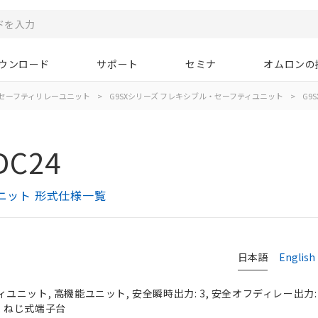
ウンロード
サポート
セミナ
オムロンの
/セーフティリレーユニット
>
G9SXシリーズ フレキシブル・セーフティユニット
>
G9SX
DC24
ィユニット 形式仕様一覧
日本語
English
ニット, 高機能ユニット, 安全瞬時出力: 3, 安全オフディレー出力: 2
s, ねじ式端子台