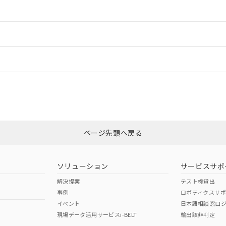
ご相談ください。
は満たないが在庫あり
製品を第三者に販売する場合は、上記1、2および3の内容を当該第
機器販売店や当社販売拠点は「
販売ネットワーク
」をご確認くだ
販売先および販売に係わる関係者が違法に輸出するおそれがある場
用期限
情報更新
び標準価格結果を当社の事前の承諾なく第三者に漏洩または開示し
え状況などにより、予定月が前後することがあります。
(最新の在庫状況については、お客様のお取引先、またはお客様担当
（10物質）のすべてが基準値以下であることを示します。
店・当社販売員にご確認ください)
ードすることができます。
能（部品リスト作成サービス）をご利用いただくには、I-Webメン
情報更新：
使用状況下において有害物質が外部に漏えいし、環境に深刻な影響を
あります。
機種、また在庫状況の情報を公開していない機種
ェブサイト上で当社にご登録された部品リストについて、当社およ
書ダウンロード
す。当社販売部門へお問い合わせください。
品・サービスに関するお客様との取引・商談に必要な範囲で利用す
CCC認証
電波法
ログイン/会員登録
合意する
キャンセル
書をダウンロードすることができます。
利用者とは、
"個人情報の共同利用に関して"
の「1.共同利用者の
N/A
N/A
非含有証明書
※3
します。
10物質）の非含有証明書
みください。
明書（当社基準）
ページ先頭へ戻る
ダウンロードはこちら
日時点で非含有を証明するもので、過去に遡って非含有を証明するも
令のフタル酸エステル類４物質の対応では、対応完了までの期間は出
型式承認
NK型式承認
ABS型式承認
備考欄に対応日を記載しておりました。
韓国
（日本
（アメリカ
ソリューション
サービスサポ
品への在庫切替を完了していることから、特段のことがない限り、20
舶規格）
船舶規格）
船舶規格）
す。
解決提案
テスト機貸出
事例
ロボティクスサ
No
No
イベント
日本語相談窓口
現場データ活用サービスi-BELT
輸出該非判定