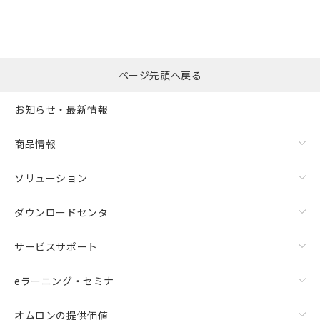
※本証明書は発行日時点で非含有を証明す
用者の範囲」に記載されている法人を
るもので、過去に遡って非含有を証明する
指します。
ものではありません。
また、RoHS指令のフタル酸エステル類４
物質の対応では、対応完了までの期間は出
ページ先頭へ戻る
荷製品に未対応品が混在することから備考
欄に対応日を記載しておりました。
お知らせ・最新情報
既に当社にて対応品への在庫切替を完了
していることから、特段のことがない限
り、2022年1月12日より割愛しておりま
商品情報
す。
ソリューション
ダウンロードセンタ
サービスサポート
eラーニング・セミナ
オムロンの提供価値