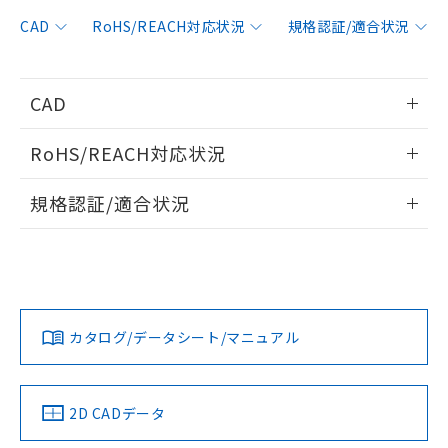
非含有に対応した製品が提供可能な商品で
す。
CAD
RoHS/REACH対応状況
規格認証/適合状況
対応予定：EU RoHS指令（10物質）の非含
ご利用条件
有に対応した製品に切り替える予定のある
商品です。
CAD
対応予定なし：EU RoHS指令（10物質）の
以下の条件をお読みいただき、同意のうえ
非含有に非対応の商品で、対応品を出す予
情報更新：2006/4/1
ご利用ください。
定はありません。
RoHS/REACH対応状況
調査・確認中：EU RoHS指令（10物質）の
本サービスは、当社制御機器事業取扱
ログイン/会員登録いただくと、CADデータをダウンロー
※1 中国RoHS○×表
非含有の対応状況を調査中または確認中の
情報更新：2026/7/29
商品の当社在庫状況および標準価格
規格認証/適合状況
ドすることができます。
商品です。
(税抜)を提供させていただくもので
「○」：最大均質材料含有率が中国RoHSの
非該当品：ライセンス料など無形物で、有
EU RoHS
注意事項・凡例
す。
基準値以下であることを示します。
UL認証
CSA認証
CEマーキング
害物質有無と関係のない商品です。
当社制御機器事業取扱商品の中には、
「×」：最大均質材料含有率が中国RoHSの
仕入先様の事情により、非含有部品として
ログイン/会員登録
本サービスの対象外となる商品もある
Yes
Yes
Yes
基準値を超えていることを示します。
いたものが、含有品と判明した場合などや
当社は、これら貴社製品のうち、外国
対応状況
対応予定月
※1
※2
ことをご了承ください。
「－」：未確認です。当社販売部門へお問
むを得ず変更することがあります。
為替および外国貿易法に定める商品
在庫状況および標準価格照会結果は、
い合わせください。
カタログ/データシート/マニュアル
（以下｢規制貨物等」という）を輸出
対応済み
記載している更新日時点での社内デー
ダウンロードデータをご利用いただく前に、以下を必ずお読
*EU RoHS指令（10物質）：
または国外への提供する場合は、日本
記
タに基づき作成されるものであり、閲
説明
LR型式承認
DNV型式承認
BV型式承認
KR型式承
鉛(Pb) 1000ppm以下、 水銀(Hg) 1000ppm以下、 カド
みください。
*中国RoHS10物質の基準値 (GB/T26572)：
国政府の輸出許可(または役務取引許
（イギリス
（ノルウェー
（フランス
（韓国
号
覧された時点での実際の在庫および標
ミウム(Cd) 100ppm以下、
Pb(鉛) :1000ppm、 Hg(水銀) : 1000ppm、 Cd(カドミウ
ソフトウェアの使用条件
可)を取得するなどの必要な手続きを
六価クロム(Cr(Ⅵ)) 1000ppm以下、ポリ臭化ビフェニル
船舶規格）
船舶規格）
船舶規格）
船舶規格
ム) : 100ppm、
中国 RoHS
準価格とは異なる場合があることをご
注意事項・凡例
2D CADデータ
類(PBB) 1000ppm以下、ポリ臭化ジフェニルエーテル類
Cr(Ⅵ)(六価クロム) : 1000ppm、 PBBs(ポリ臭化ビフェ
とります。
了承ください。
(PBDE) 1000ppm以下、フタル酸ビス(2-エチルヘキシ
○
一定数以上の在庫あり
ニル類) : 1000ppm、 PBDEs(ポリ臭化ジフェニルエーテ
No
No
No
No
当社は規制貨物を破棄する場合は、完
ル) (DEHP)(別名：DOP) 1000ppm以下、フタル酸ブチ