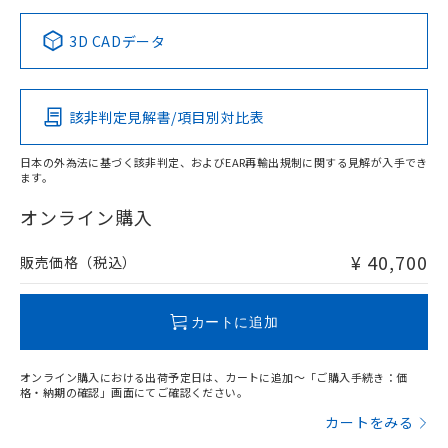
正式な納期状況および標準価格はお客
ル類) : 1000ppm、
ルベンジル（BBP） 1000ppm以下、フタル酸ジブチル
全に破砕するなど、違法に輸出されな
DBP(フタル酸ジブチル) : 1000ppm、 DIBP(フタル酸ジ
様のお取引先、またはお客様担当のオ
中国 RoHS表
※1 ※2
（DBP） 1000ppm以下、フタル酸ジイソブチル
イソブチル) : 1000ppm、 BBP(フタル酸ブチルベンジ
△
一定数には満たないが在庫あり
いよう必要な手段を講じます。
3D CADデータ
ムロン制御機器販売店・当社販売員に
(DIBP) 1000ppm以下
ル) : 1000ppm、
当社は貴社製品を、核兵器、ミサイ
但し、RoHS指令で産業用監視および制御機器に対する
DEHP(フタル酸ビス(2-エチルヘキシル)) : 1000ppm
この製品の規格認証/適合状況ページへ
Pb
ご相談ください。
Hg
Cd
Cr(VI)
適用除外項目は除く。
ル、化学兵器、生物兵器またはその他
－
在庫なし(最新の在庫状況につ
その他の認証はこちらのページからご検索ください
オムロン制御機器販売店や当社販売拠
フタル酸エステル類の４物質については閾値を超える意
武器並びにこれらの製造装置等に一切
いては、お客様のお取引先、ま
図的な使用がないことを確認しています。
点は「
販売ネットワーク
」をご確認
該非判定見解書/項目別対比表
※2 環境保護使用期限
X
使用いたしません。
O
O
O
たはお客様担当のオムロン制御
ください。
当社は、貴社製品を第三者に販売する
機器販売店・当社販売員にご確
在庫状況および標準価格結果を当社の
※2 対応予定月
「ｅ」：有害物質（10物質）のすべてが基
日本の外為法に基づく該非判定、およびEAR再輸出規制に関する見解が入手でき
場合は、上記1、2および3の内容を当
認ください)
事前の承諾なく第三者に漏洩または開
ます。
準値以下であることを示します。
該第三者に通知します。また当社は、
"対応済み"や非含有の記載がされた商品であっても、流通
示しないようお願いします。
部品在庫の切り替え状況などにより、予定
「10」：通常の使用状況下において有害物
販売先および販売に係わる関係者が違
在庫等で未対応品が混在する可能性があります。
マイパーツ機能（部品リスト作成サー
オンライン購入
空
受注生産機種、また在庫状況の
月が前後することがあります。
質が外部に漏えいし、環境に深刻な影響を
法に輸出するおそれがある場合は、取
非含有品が必要な際は、弊社営業部門もしくは販売店へお
ビス）をご利用いただくには、I-Web
白
情報を公開していない機種
及ぼさない年数を意味します。
り引きをいたしません。
問い合わせください。
メンバーズにご登録されている必要が
¥ 40,700
販売価格（税込）
「－」：未確認です。当社販売部門へお問
あります。
い合わせください。
お客様が当ウェブサイト上で当社にご
この製品のRoHS/REACH対応状況ページへ
※3 非含有証明書ダウンロード
登録された部品リストについて、当社
カートに追加
および当社の共同利用者が、当社の製
下記の非含有証明書をダウンロードするこ
品・サービスに関するお客様との取
とができます。
オンライン購入における出荷予定日は、カートに追加～「ご購入手続き：価
合意する
キャンセル
引・商談に必要な範囲で利用すること
格・納期の確認」画面にてご確認ください。
をご了承ください。
EU RoHS指令（10物質）の非含有証明書
カートをみる
※当社の共同利用者とは、
"個人情報
51物質の非含有証明書（当社基準）
の共同利用に関して"
の「1.共同利