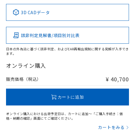
正式な納期状況および標準価格はお客
ル類) : 1000ppm、
ルベンジル（BBP） 1000ppm以下、フタル酸ジブチル
全に破砕するなど、違法に輸出されな
DBP(フタル酸ジブチル) : 1000ppm、 DIBP(フタル酸ジ
様のお取引先、またはお客様担当のオ
中国 RoHS表
※1 ※2
（DBP） 1000ppm以下、フタル酸ジイソブチル
イソブチル) : 1000ppm、 BBP(フタル酸ブチルベンジ
△
一定数には満たないが在庫あり
いよう必要な手段を講じます。
3D CADデータ
ムロン制御機器販売店・当社販売員に
(DIBP) 1000ppm以下
ル) : 1000ppm、
当社は貴社製品を、核兵器、ミサイ
但し、RoHS指令で産業用監視および制御機器に対する
DEHP(フタル酸ビス(2-エチルヘキシル)) : 1000ppm
この製品の規格認証/適合状況ページへ
Pb
ご相談ください。
Hg
Cd
Cr(VI)
適用除外項目は除く。
ル、化学兵器、生物兵器またはその他
－
在庫なし(最新の在庫状況につ
その他の認証はこちらのページからご検索ください
オムロン制御機器販売店や当社販売拠
フタル酸エステル類の４物質については閾値を超える意
武器並びにこれらの製造装置等に一切
いては、お客様のお取引先、ま
図的な使用がないことを確認しています。
点は「
販売ネットワーク
」をご確認
該非判定見解書/項目別対比表
※2 環境保護使用期限
X
使用いたしません。
O
O
O
たはお客様担当のオムロン制御
ください。
当社は、貴社製品を第三者に販売する
機器販売店・当社販売員にご確
在庫状況および標準価格結果を当社の
※2 対応予定月
「ｅ」：有害物質（10物質）のすべてが基
日本の外為法に基づく該非判定、およびEAR再輸出規制に関する見解が入手でき
場合は、上記1、2および3の内容を当
認ください)
事前の承諾なく第三者に漏洩または開
ます。
準値以下であることを示します。
該第三者に通知します。また当社は、
"対応済み"や非含有の記載がされた商品であっても、流通
示しないようお願いします。
部品在庫の切り替え状況などにより、予定
「10」：通常の使用状況下において有害物
販売先および販売に係わる関係者が違
在庫等で未対応品が混在する可能性があります。
マイパーツ機能（部品リスト作成サー
オンライン購入
空
受注生産機種、また在庫状況の
月が前後することがあります。
質が外部に漏えいし、環境に深刻な影響を
法に輸出するおそれがある場合は、取
非含有品が必要な際は、弊社営業部門もしくは販売店へお
ビス）をご利用いただくには、I-Web
白
情報を公開していない機種
及ぼさない年数を意味します。
り引きをいたしません。
問い合わせください。
メンバーズにご登録されている必要が
¥ 40,700
販売価格（税込）
「－」：未確認です。当社販売部門へお問
あります。
い合わせください。
お客様が当ウェブサイト上で当社にご
この製品のRoHS/REACH対応状況ページへ
※3 非含有証明書ダウンロード
登録された部品リストについて、当社
カートに追加
および当社の共同利用者が、当社の製
下記の非含有証明書をダウンロードするこ
品・サービスに関するお客様との取
とができます。
オンライン購入における出荷予定日は、カートに追加～「ご購入手続き：価
合意する
キャンセル
引・商談に必要な範囲で利用すること
格・納期の確認」画面にてご確認ください。
をご了承ください。
EU RoHS指令（10物質）の非含有証明書
カートをみる
※当社の共同利用者とは、
"個人情報
51物質の非含有証明書（当社基準）
の共同利用に関して"
の「1.共同利