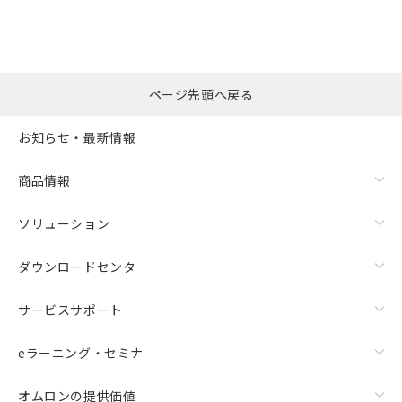
※本証明書は発行日時点で非含有を証明す
用者の範囲」に記載されている法人を
るもので、過去に遡って非含有を証明する
指します。
ものではありません。
また、RoHS指令のフタル酸エステル類４
物質の対応では、対応完了までの期間は出
ページ先頭へ戻る
荷製品に未対応品が混在することから備考
欄に対応日を記載しておりました。
お知らせ・最新情報
既に当社にて対応品への在庫切替を完了
していることから、特段のことがない限
り、2022年1月12日より割愛しておりま
商品情報
す。
ソリューション
ダウンロードセンタ
サービスサポート
eラーニング・セミナ
オムロンの提供価値