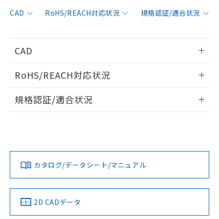
非含有に対応した製品が提供可能な商品で
す。
CAD
RoHS/REACH対応状況
規格認証/適合状況
対応予定：EU RoHS指令（10物質）の非含
ご利用条件
有に対応した製品に切り替える予定のある
商品です。
CAD
対応予定なし：EU RoHS指令（10物質）の
以下の条件をお読みいただき、同意のうえ
非含有に非対応の商品で、対応品を出す予
情報更新：2006/4/1
ご利用ください。
定はありません。
RoHS/REACH対応状況
調査・確認中：EU RoHS指令（10物質）の
本サービスは、当社制御機器事業取扱
ログイン/会員登録いただくと、CADデータをダウンロー
※1 中国RoHS○×表
非含有の対応状況を調査中または確認中の
情報更新：2026/7/29
商品の当社在庫状況および標準価格
規格認証/適合状況
ドすることができます。
商品です。
(税抜)を提供させていただくもので
「○」：最大均質材料含有率が中国RoHSの
非該当品：ライセンス料など無形物で、有
EU RoHS
注意事項・凡例
す。
基準値以下であることを示します。
UL認証
CSA認証
CEマーキング
害物質有無と関係のない商品です。
当社制御機器事業取扱商品の中には、
「×」：最大均質材料含有率が中国RoHSの
仕入先様の事情により、非含有部品として
ログイン/会員登録
本サービスの対象外となる商品もある
Yes
Yes
Yes
基準値を超えていることを示します。
いたものが、含有品と判明した場合などや
当社は、これら貴社製品のうち、外国
対応状況
対応予定月
※1
※2
ことをご了承ください。
「－」：未確認です。当社販売部門へお問
むを得ず変更することがあります。
為替および外国貿易法に定める商品
在庫状況および標準価格照会結果は、
い合わせください。
カタログ/データシート/マニュアル
（以下｢規制貨物等」という）を輸出
対応済み
記載している更新日時点での社内デー
ダウンロードデータをご利用いただく前に、以下を必ずお読
*EU RoHS指令（10物質）：
または国外への提供する場合は、日本
記
タに基づき作成されるものであり、閲
説明
LR型式承認
DNV型式承認
BV型式承認
KR型式承
鉛(Pb) 1000ppm以下、 水銀(Hg) 1000ppm以下、 カド
みください。
*中国RoHS10物質の基準値 (GB/T26572)：
国政府の輸出許可(または役務取引許
（イギリス
（ノルウェー
（フランス
（韓国
号
覧された時点での実際の在庫および標
ミウム(Cd) 100ppm以下、
Pb(鉛) :1000ppm、 Hg(水銀) : 1000ppm、 Cd(カドミウ
ソフトウェアの使用条件
可)を取得するなどの必要な手続きを
六価クロム(Cr(Ⅵ)) 1000ppm以下、ポリ臭化ビフェニル
船舶規格）
船舶規格）
船舶規格）
船舶規格
ム) : 100ppm、
中国 RoHS
準価格とは異なる場合があることをご
注意事項・凡例
2D CADデータ
類(PBB) 1000ppm以下、ポリ臭化ジフェニルエーテル類
Cr(Ⅵ)(六価クロム) : 1000ppm、 PBBs(ポリ臭化ビフェ
とります。
了承ください。
(PBDE) 1000ppm以下、フタル酸ビス(2-エチルヘキシ
○
一定数以上の在庫あり
ニル類) : 1000ppm、 PBDEs(ポリ臭化ジフェニルエーテ
No
No
No
No
当社は規制貨物を破棄する場合は、完
ル) (DEHP)(別名：DOP) 1000ppm以下、フタル酸ブチ