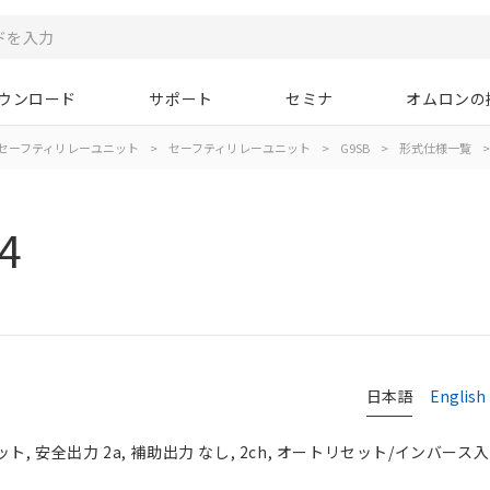
ウンロード
サポート
セミナ
オムロンの
/セーフティリレーユニット
>
セーフティリレーユニット
>
G9SB
>
形式仕様一覧
>
4
日本語
English
, 安全出力 2a, 補助出力 なし, 2ch, オートリセット/インバース