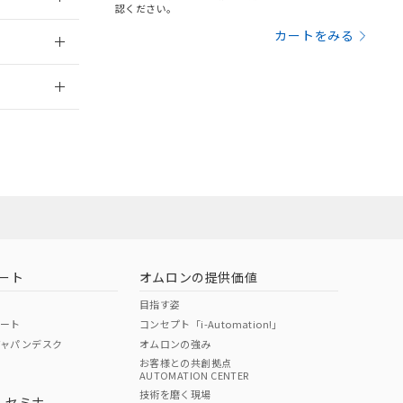
三者に通知します。
認ください。
さい。
合は、取り引きをい
：2006/4/1
カートをみる
ないようお願いしま
のオムロン制御
2026/7/29
バーズにご登録され
及ぼさない年数を意
び当社の共同利用者
ることをご了承くだ
範囲」に記載されて
のではありません。
荷製品に未対応品が
ート
オムロンの提供価値
22年1月12日よ
目指す姿
ポート
コンセプト「i-Automation!」
ジャパンデスク
オムロンの強み
お客様との共創拠点
AUTOMATION CENTER
DIBP
BBP
DEHP
環境保護
技術を磨く現場
・セミナ