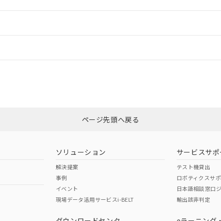
ご相談ください。
は満たないが在庫あり
製品を第三者に販売する場合は、上記1、2および3の内容を当該第
機器販売店や当社販売拠点は「
販売ネットワーク
」をご確認くだ
販売先および販売に係わる関係者が違法に輸出するおそれがある場
用期限
情報更新
び標準価格結果を当社の事前の承諾なく第三者に漏洩または開示し
え状況などにより、予定月が前後することがあります。
(最新の在庫状況については、お客様のお取引先、またはお客様担当
（10物質）のすべてが基準値以下であることを示します。
店・当社販売員にご確認ください)
ードすることができます。
情報更新：
能（部品リスト作成サービス）をご利用いただくには、I-Webメン
使用状況下において有害物質が外部に漏えいし、環境に深刻な影響を
あります。
機種、また在庫状況の情報を公開していない機種
ェブサイト上で当社にご登録された部品リストについて、当社およ
書ダウンロード
す。当社販売部門へお問い合わせください。
CCC認証
電波法
ログイン/会員登録
品・サービスに関するお客様との取引・商談に必要な範囲で利用す
合意する
キャンセル
書をダウンロードすることができます。
利用者とは、
Yes
"個人情報の共同利用に関して"
N/A
の「1.共同利用者の
非含有証明書
※3
します。
10物質）の非含有証明書
みください。
明書（当社基準）
ページ先頭へ戻る
ダウンロードはこちら
日時点で非含有を証明するもので、過去に遡って非含有を証明するも
令のフタル酸エステル類４物質の対応では、対応完了までの期間は出
型式承認
NK型式承認
ABS型式承認
備考欄に対応日を記載しておりました。
韓国
（日本
（アメリカ
ソリューション
サービスサポ
品への在庫切替を完了していることから、特段のことがない限り、20
舶規格）
船舶規格）
船舶規格）
解決提案
テスト機貸出
す。
事例
ロボティクスサ
No
No
イベント
日本語相談窓口
現場データ活用サービスi-BELT
輸出該非判定
I)
PBBs
PBDEs
DBP
ダウンロードセンタ
eラーニング