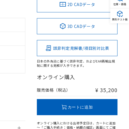
2D CADデータ
在庫・価格
無料テスト機
3D CADデータ
。
商品です。
該非判定見解書/項目別対比表
定はありません。
商品です。
日本の外為法に基づく該非判定、およびEAR再輸出規
制に関する見解が入手できます。
を得ず変更すること
オンライン購入
を提供させていただ
規制貨物等」とい
¥ 35,200
販売価格（税込）
引許可)を取得する
BDE) 1000ppm以下、
をご了承ください。
0ppm以下、フタル酸ジブチ
基づき作成されるも
う必要な手段を講じ
カートに追加
ことをご了承くださ
) : 1000ppm、
 1000ppm、
びにこれらの製造装
オンライン購入における出荷予定日は、カートに追加
ン制御機器販売店・
～「ご購入手続き：価格・納期の確認」画面にてご確