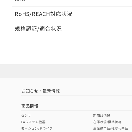
当社販売員に
※2 対応予定月
△
一定数に
当社は、貴社
オムロン制御
また当社は、
※2 環境保護使
RoHS/REACH対応状況
在庫状況およ
部品在庫の切り替
たしません。
－
在庫なし
す。
「ｅ」：有害物質
機器販売
ログイン/会員登録いただくと、CADデータをダウンロ
マイパーツ機
規格認証/適合状況
「10」：通常の
ている必要が
味します。
空
受注生産
EU RoHS
注意事項・凡例
お客様が当ウ
※3 非含有証明
「－」：未確認で
白
UL認証
CSA認証
CEマーキング
が、当社の製
さい。
下記の非含有証明
Yes
Yes
Yes
※当社の共同
対応状況
対応予定月
※1
※2
いる法人を指
EU RoHS指令（
ダウンロードデータをご利用いただく前に、以下を必ずお読
51物質の非含有証
対応済み
ソフトウェアの使用条件
※本証明書は発行
また、RoHS指
LR型式承認
DNV型式承認
BV型式承認
KR
混在することから
（イギリス
（ノルウェー
（フランス
（
お知らせ・最新情報
中国 RoHS
注意事項・凡例
既に当社にて対応
船舶規格）
船舶規格）
船舶規格）
船
り割愛しておりま
商品情報
No
No
No
No
中国 RoHS表
※1 ※2
センサ
新商品情報
FAシステム機器
在庫状況/標準価格
Pb
Hg
Cd
Cr(V
モーション/ドライブ
生産終了品/推奨代替品