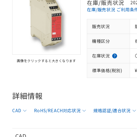
在庫/販売状況
20
在庫/販売状況 ご利用条
販売状況
※1 対応状況
機種区分
対応済み：EU
対応予定：EU R
対応予定なし：EU
在庫状況
画像をクリックすると大きくなります
調査・確認中：EU
ご利用条件
非該当品：ライセ
標準価格(税別)
※1 中国RoHS
仕入先様の事情に
があります。
以下の条件をお読
「○」：最大均質
「×」：最大均質
詳細情報
本サービスは
当社は、これ
*EU RoHS指令（10物
「－」：未確認で
鉛(Pb) 1000ppm以下、
くものです。
う）を輸出ま
記
説明
六価クロム(Cr(Ⅵ)) 1
当社制御機器
などの必要な
フタル酸ビス(2-エチルヘ
号
CAD
RoHS/REACH対応状況
規格認証/適合状況
*中国RoHS10物質の基準値 
ル（DBP） 1000ppm
在庫状況およ
当社は規制貨
Pb(鉛) :1000ppm、 Hg
但し、RoHS指令で産
のであり、閲
ます。
Cr(Ⅵ)(六価クロム) : 
フタル酸エステル類の４
○
一定数以
DBP(フタル酸ジブチル) :
い。
当社は貴社製
DEHP(フタル酸ビス(2-エ
正式な納期状
置等に一切使
CAD