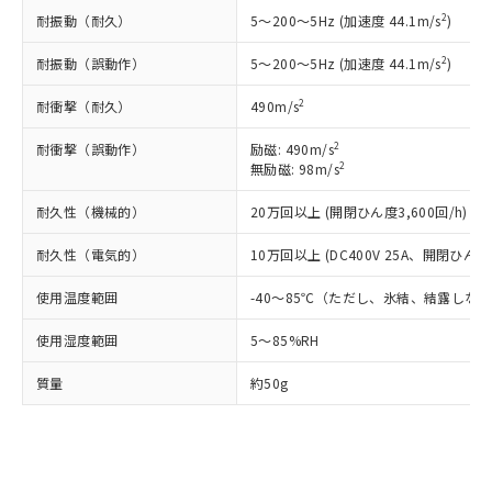
基準値以下であることを示します。
害物質有無と関係のない商品です。
当社制御機器事業取扱商品の中には、
2
耐振動（耐久）
5～200～5Hz (加速度 44.1m/s
)
「×」：最大均質材料含有率が中国RoHSの
仕入先様の事情により、非含有部品として
本サービスの対象外となる商品もある
基準値を超えていることを示します。
いたものが、含有品と判明した場合などや
当社は、これら貴社製品のうち、外国
2
耐振動（誤動作）
5～200～5Hz (加速度 44.1m/s
)
ことをご了承ください。
「－」：未確認です。当社販売部門へお問
むを得ず変更することがあります。
為替および外国貿易法に定める商品
在庫状況および標準価格照会結果は、
い合わせください。
（以下｢規制貨物等」という）を輸出
2
耐衝撃（耐久）
490m/s
記載している更新日時点での社内デー
*EU RoHS指令（10物質）：
または国外への提供する場合は、日本
記
タに基づき作成されるものであり、閲
説明
鉛(Pb) 1000ppm以下、 水銀(Hg) 1000ppm以下、 カド
*中国RoHS10物質の基準値 (GB/T26572)：
2
耐衝撃（誤動作）
励磁: 490m/s
国政府の輸出許可(または役務取引許
号
覧された時点での実際の在庫および標
ミウム(Cd) 100ppm以下、
Pb(鉛) :1000ppm、 Hg(水銀) : 1000ppm、 Cd(カドミウ
2
無励磁: 98m/s
可)を取得するなどの必要な手続きを
六価クロム(Cr(Ⅵ)) 1000ppm以下、ポリ臭化ビフェニル
ム) : 100ppm、
準価格とは異なる場合があることをご
類(PBB) 1000ppm以下、ポリ臭化ジフェニルエーテル類
Cr(Ⅵ)(六価クロム) : 1000ppm、 PBBs(ポリ臭化ビフェ
とります。
了承ください。
(PBDE) 1000ppm以下、フタル酸ビス(2-エチルヘキシ
○
一定数以上の在庫あり
耐久性（機械的）
ニル類) : 1000ppm、 PBDEs(ポリ臭化ジフェニルエーテ
20万回以上 (開閉ひん度3,600回/h)
当社は規制貨物を破棄する場合は、完
ル) (DEHP)(別名：DOP) 1000ppm以下、フタル酸ブチ
正式な納期状況および標準価格はお客
ル類) : 1000ppm、
ルベンジル（BBP） 1000ppm以下、フタル酸ジブチル
全に破砕するなど、違法に輸出されな
DBP(フタル酸ジブチル) : 1000ppm、 DIBP(フタル酸ジ
様のお取引先、またはお客様担当のオ
耐久性（電気的）
10万回以上 (DC400V 25A、開閉ひん度6
（DBP） 1000ppm以下、フタル酸ジイソブチル
イソブチル) : 1000ppm、 BBP(フタル酸ブチルベンジ
△
一定数には満たないが在庫あり
いよう必要な手段を講じます。
ムロン制御機器販売店・当社販売員に
(DIBP) 1000ppm以下
ル) : 1000ppm、
当社は貴社製品を、核兵器、ミサイ
但し、RoHS指令で産業用監視および制御機器に対する
DEHP(フタル酸ビス(2-エチルヘキシル)) : 1000ppm
ご相談ください。
使用温度範囲
-40～85℃（ただし、氷結、結露しな
適用除外項目は除く。
ル、化学兵器、生物兵器またはその他
－
在庫なし(最新の在庫状況につ
オムロン制御機器販売店や当社販売拠
フタル酸エステル類の４物質については閾値を超える意
武器並びにこれらの製造装置等に一切
いては、お客様のお取引先、ま
使用湿度範囲
図的な使用がないことを確認しています。
5～85%RH
点は「
販売ネットワーク
」をご確認
※2 環境保護使用期限
使用いたしません。
たはお客様担当のオムロン制御
ください。
当社は、貴社製品を第三者に販売する
質量
約50g
機器販売店・当社販売員にご確
在庫状況および標準価格結果を当社の
※2 対応予定月
「ｅ」：有害物質（10物質）のすべてが基
場合は、上記1、2および3の内容を当
認ください)
事前の承諾なく第三者に漏洩または開
準値以下であることを示します。
該第三者に通知します。また当社は、
示しないようお願いします。
部品在庫の切り替え状況などにより、予定
「10」：通常の使用状況下において有害物
販売先および販売に係わる関係者が違
マイパーツ機能（部品リスト作成サー
空
受注生産機種、また在庫状況の
月が前後することがあります。
質が外部に漏えいし、環境に深刻な影響を
法に輸出するおそれがある場合は、取
ビス）をご利用いただくには、I-Web
白
情報を公開していない機種