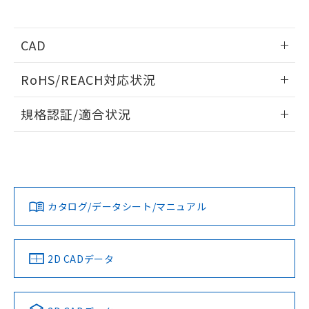
及ぼさない年数を意味します。
り引きをいたしません。
メンバーズにご登録されている必要が
「－」：未確認です。当社販売部門へお問
あります。
い合わせください。
お客様が当ウェブサイト上で当社にご
CAD
※3 非含有証明書ダウンロード
登録された部品リストについて、当社
および当社の共同利用者が、当社の製
ログイン/会員登録いただくと、CADデータをダウンロー
下記の非含有証明書をダウンロードするこ
RoHS/REACH対応状況
品・サービスに関するお客様との取
ドすることができます。
とができます。
合意する
キャンセル
引・商談に必要な範囲で利用すること
情報更新：2026/7/29
をご了承ください。
規格認証/適合状況
EU RoHS指令（10物質）の非含有証明書
※当社の共同利用者とは、
"個人情報
ログイン/会員登録
51物質の非含有証明書（当社基準）
EU RoHS
注意事項・凡例
G9EJ-1 DC12についての規格認証/適合状況については、「カ
の共同利用に関して"
の「1.共同利
※本証明書は発行日時点で非含有を証明す
スタマーサポートセンタ お客様相談室」または貴社担当オム
用者の範囲」に記載されている法人を
るもので、過去に遡って非含有を証明する
ロン営業員または販売店にお問い合わせください。
指します。
ものではありません。
対応状況
対応予定月
※1
※2
ダウンロードデータをご利用いただく前に、以下を必ずお読
また、RoHS指令のフタル酸エステル類４
みください。
お問い合わせ
物質の対応では、対応完了までの期間は出
カタログ/データシート/マニュアル
対応済み
ソフトウェアの使用条件
荷製品に未対応品が混在することから備考
欄に対応日を記載しておりました。
既に当社にて対応品への在庫切替を完了
中国 RoHS
注意事項・凡例
2D CADデータ
していることから、特段のことがない限
り、2022年1月12日より割愛しておりま
す。
中国 RoHS表
※1 ※2