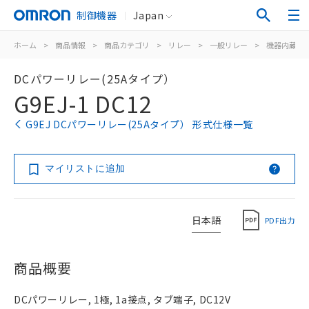
制御機器
Japan
ホーム
>
商品情報
>
商品カテゴリ
>
リレー
>
一般リレー
>
機器内蔵用
DCパワーリレー(25Aタイプ）
G9EJ-1 DC12
G9EJ DCパワーリレー(25Aタイプ） 形式仕様一覧
マイリストに追加
日本語
PDF出力
商品概要
DCパワーリレー, 1極, 1a接点, タブ端子, DC12V