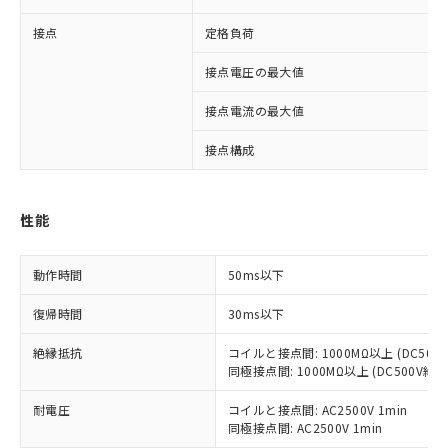
接点
定格負荷
接点電圧の最大値
接点電流の最大値
※1 対応状況
接点構成
対応済み：EU RoHS指令（10物質）の
非含有に対応した製品が提供可能な商品で
性能
す。
対応予定：EU RoHS指令（10物質）の非含
ご利用条件
有に対応した製品に切り替える予定のある
動作時間
50ms以下
商品です。
対応予定なし：EU RoHS指令（10物質）の
復帰時間
30ms以下
以下の条件をお読みいただき、同意のうえ
非含有に非対応の商品で、対応品を出す予
ご利用ください。
定はありません。
絶縁抵抗
コイルと接点間: 1000MΩ以上 (DC50
同極接点間: 1000MΩ以上 (DC500V
調査・確認中：EU RoHS指令（10物質）の
本サービスは、当社制御機器事業取扱
※1 中国RoHS○×表
非含有の対応状況を調査中または確認中の
商品の当社在庫状況および標準価格
耐電圧
コイルと接点間: AC2500V 1min
商品です。
(税抜)を提供させていただくもので
同極接点間: AC2500V 1min
「○」：最大均質材料含有率が中国RoHSの
非該当品：ライセンス料など無形物で、有
す。