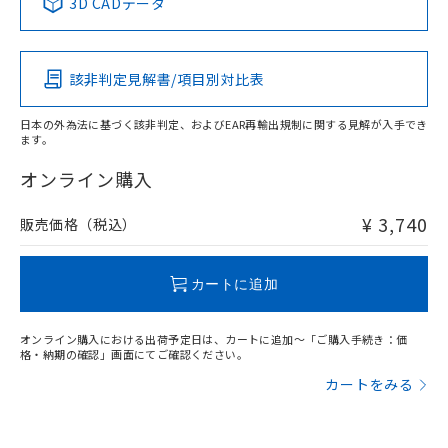
3D CADデータ
Pb
Hg
Cd
Cr(VI)
該非判定見解書/項目別対比表
O
O
O
O
日本の外為法に基づく該非判定、およびEAR再輸出規制に関する見解が入手でき
ます。
"対応済み"や非含有の記載がされた商品であっても、流通
在庫等で未対応品が混在する可能性があります。
オンライン購入
非含有品が必要な際は、弊社営業部門もしくは販売店へお
問い合わせください。
¥ 3,740
販売価格（税込）
この製品のRoHS/REACH対応状況ページへ
カートに追加
オンライン購入における出荷予定日は、カートに追加～「ご購入手続き：価
格・納期の確認」画面にてご確認ください。
カートをみる