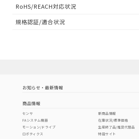
ログイン/会員登録いただくと、CADデータをダウンロ
RoHS/REACH対応状況
規格認証/適合状況
EU RoHS
注意事項・凡例
G9EA-1-CA DC60についての規格認証/適合状況につい
は販売店にお問い合わせください。
ダウンロードデータをご利用いただく前に、以下を必ずお読
対応状況
対応予定月
※1
※2
ソフトウェアの使用条件
対応済み
お知らせ・最新情報
中国 RoHS
注意事項・凡例
商品情報
中国 RoHS表
※1 ※2
センサ
新商品情報
FAシステム機器
在庫状況/標準価格
Pb
Hg
Cd
Cr(V
モーション/ドライブ
生産終了品/推奨代替品
ロボティクス
特設サイト