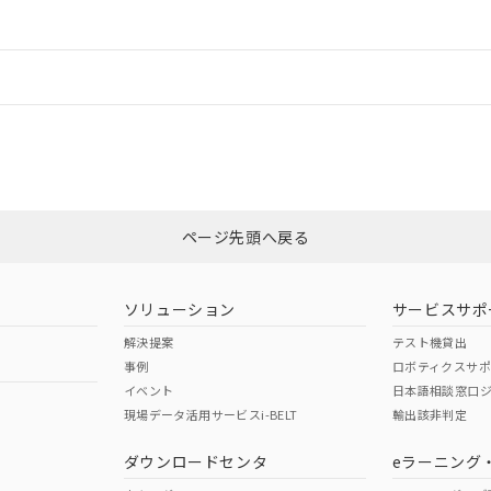
ードすることができます。
情報更新：
ログイン/会員登録
ては、「カスタマーサポートセンタ お客様相談室」または貴社担当オムロ
みください。
非含有証明書
※3
ページ先頭へ戻る
ダウンロードはこちら
ソリューション
サービスサポ
解決提案
テスト機貸出
事例
ロボティクスサ
イベント
日本語相談窓口
現場データ活用サービスi-BELT
輸出該非判定
I)
PBBs
PBDEs
DBP
ダウンロードセンタ
eラーニング