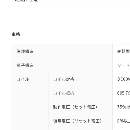
定格
保護構造
閉鎖型
端子構造
リード
コイル
コイル定格
DC60V
コイル抵抗
695.7
動作電圧（セット電圧）
75%
復帰電圧（リセット電圧）
8%以