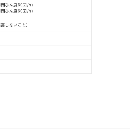
、開閉ひん度60回/h)
、開閉ひん度60回/h)
結露しないこと）