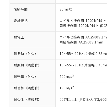
オムロン制御
また当社は、
※2 環境保護使
在庫状況およ
部品在庫の切り替
たしません。
復帰時間
30ms以下
－
在庫なし
す。
「ｅ」：有害物質
機器販売
マイパーツ機
「10」：通常の
絶縁抵抗
コイルと接点間: 1000MΩ以上
ている必要が
味します。
同極接点間: 1000MΩ以上 (D
空
受注生産
お客様が当ウ
※3 非含有証明
「－」：未確認で
白
が、当社の製
耐電圧
コイルと接点間: AC2500V 1m
さい。
下記の非含有証明
同極接点間: AC2500V 1min
※当社の共同
いる法人を指
EU RoHS指令（
耐振動（耐久）
10～55～10Hz 片振幅 0.75mm
51物質の非含有証
※本証明書は発行
また、RoHS指
耐振動（誤動作）
10～55～10Hz 片振幅 0.75mm
混在することから
既に当社にて対応
2
耐衝撃（耐久）
490m/s
り割愛しておりま
2
耐衝撃（誤動作）
196m/s
耐久性（機械的）
20万回以上 (開閉ひん度3,600