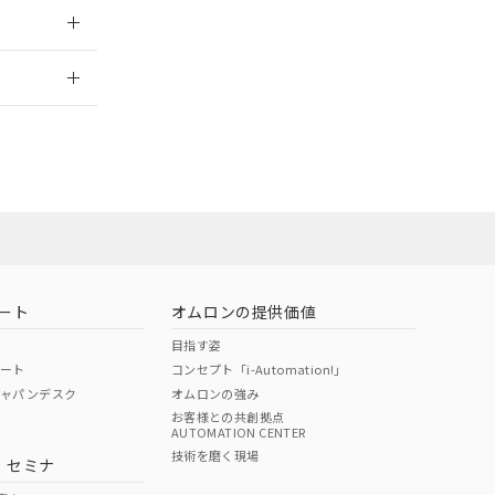
2026/7/29
ン営業員また
お問い合わせ
ート
オムロンの提供価値
目指す姿
ポート
コンセプト「i-Automation!」
ジャパンデスク
オムロンの強み
お客様との共創拠点
AUTOMATION CENTER
DIBP
BBP
DEHP
環境保護
技術を磨く現場
・セミナ
使用期限