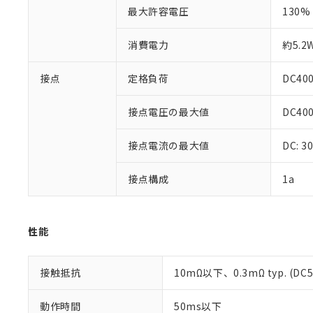
最大許容電圧
130% 
消費電力
約5.2
※1 対応状況
接点
定格負荷
DC40
対応済み：EU
対応予定：EU R
接点電圧の最大値
DC40
対応予定なし：EU
調査・確認中：EU
ご利用条件
接点電流の最大値
DC: 
非該当品：ライセ
※1 中国RoHS
仕入先様の事情に
があります。
接点構成
以下の条件をお読
1a
「○」：最大均質
「×」：最大均質
本サービスは
当社は、これ
*EU RoHS指令（10物
「－」：未確認で
鉛(Pb) 1000ppm以下、
くものです。
う）を輸出ま
記
説明
六価クロム(Cr(Ⅵ)) 1
性能
当社制御機器
などの必要な
フタル酸ビス(2-エチルヘ
号
*中国RoHS10物質の基準値 
ル（DBP） 1000ppm
在庫状況およ
当社は規制貨
Pb(鉛) :1000ppm、 Hg
但し、RoHS指令で産
のであり、閲
ます。
Cr(Ⅵ)(六価クロム) : 
フタル酸エステル類の４
接触抵抗
10mΩ以下、0.3mΩ typ. (DC
○
一定数以
DBP(フタル酸ジブチル) :
い。
当社は貴社製
DEHP(フタル酸ビス(2-エ
正式な納期状
置等に一切使
動作時間
50ms以下
当社販売員に
※2 対応予定月
△
一定数に
当社は、貴社