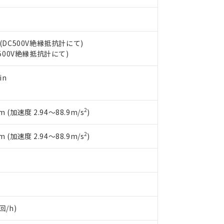
機器販売店や当社販売拠点は「
販売ネットワーク
」をご確認くだ
販売先および販売に係わる関係者が違法に輸出するおそれがある場
用期限
び標準価格結果を当社の事前の承諾なく第三者に漏洩または開示し
え状況などにより、予定月が前後することがあります。
(最新の在庫状況については、お客様のお取引先、またはお客様担当
（10物質）のすべてが基準値以下であることを示します。
店・当社販売員にご確認ください)
能（部品リスト作成サービス）をご利用いただくには、I-Webメン
使用状況下において有害物質が外部に漏えいし、環境に深刻な影響を
 (DC500V絶縁抵抗計にて)
あります。
C500V絶縁抵抗計にて)
機種、また在庫状況の情報を公開していない機種
ェブサイト上で当社にご登録された部品リストについて、当社およ
書ダウンロード
す。当社販売部門へお問い合わせください。
品・サービスに関するお客様との取引・商談に必要な範囲で利用す
合意する
キャンセル
in
書をダウンロードすることができます。
利用者とは、
"個人情報の共同利用に関して"
の「1.共同利用者の
します。
10物質）の非含有証明書
2
 (加速度 2.94～88.9m/s
)
明書（当社基準）
日時点で非含有を証明するもので、過去に遡って非含有を証明するも
令のフタル酸エステル類４物質の対応では、対応完了までの期間は出
2
 (加速度 2.94～88.9m/s
)
備考欄に対応日を記載しておりました。
品への在庫切替を完了していることから、特段のことがない限り、20
す。
回/h)