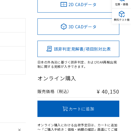
2D CADデータ
在庫・価格
無料テスト機
3D CADデータ
該非判定見解書/項目別対比表
日本の外為法に基づく該非判定、およびEAR再輸出規
制に関する見解が入手できます。
オンライン購入
¥ 40,150
販売価格（税込）
カートに追加
オンライン購入における出荷予定日は、カートに追加
～「ご購入手続き：価格・納期の確認」画面にてご確