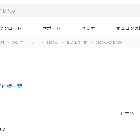
ウンロード
サポート
セミナ
オムロンの
蔵用
>
DCパワーリレー
>
G9EA-1
>
形式仕様一覧
>
G9EA-1-CA DC60
形式仕様一覧
日本語
0V