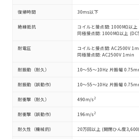
オムロン制御
また当社は、
※2 環境保護使
在庫状況およ
部品在庫の切り替
たしません。
復帰時間
30ms以下
－
在庫なし
す。
「ｅ」：有害物質
機器販売
マイパーツ機
「10」：通常の
絶縁抵抗
コイルと接点間: 1000MΩ以上
ている必要が
味します。
同極接点間: 1000MΩ以上 (D
空
受注生産
お客様が当ウ
※3 非含有証明
「－」：未確認で
白
が、当社の製
耐電圧
コイルと接点間: AC2500V 1m
さい。
下記の非含有証明
同極接点間: AC2500V 1min
※当社の共同
いる法人を指
EU RoHS指令（
耐振動（耐久）
10～55～10Hz 片振幅 0.75mm
51物質の非含有証
※本証明書は発行
また、RoHS指
耐振動（誤動作）
10～55～10Hz 片振幅 0.75mm
混在することから
既に当社にて対応
2
耐衝撃（耐久）
490m/s
り割愛しておりま
2
耐衝撃（誤動作）
196m/s
耐久性（機械的）
20万回以上 (開閉ひん度3,600