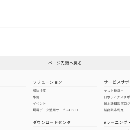
ードすることができます。
情報更新：
ログイン/会員登録
ては、「カスタマーサポートセンタ お客様相談室」または貴社担当オムロ
みください。
非含有証明書
※3
ページ先頭へ戻る
ダウンロードはこちら
ソリューション
サービスサポ
解決提案
テスト機貸出
事例
ロボティクスサ
イベント
日本語相談窓口
現場データ活用サービスi-BELT
輸出該非判定
I)
PBBs
PBDEs
DBP
ダウンロードセンタ
eラーニング