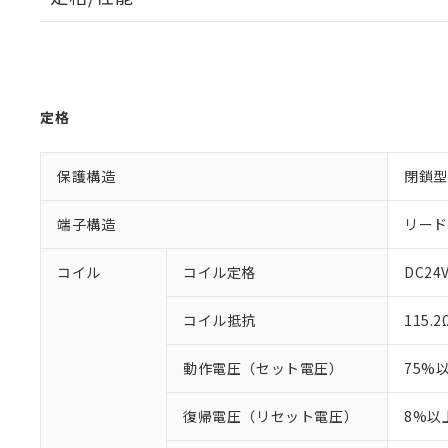
定格
保護構造
閉鎖型
端子構造
リード
コイル
コイル定格
DC24
コイル抵抗
115.2
動作電圧（セット電圧）
75%
復帰電圧（リセット電圧）
8%以