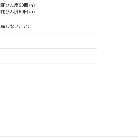
、開閉ひん度60回/h)
、開閉ひん度60回/h)
結露しないこと）