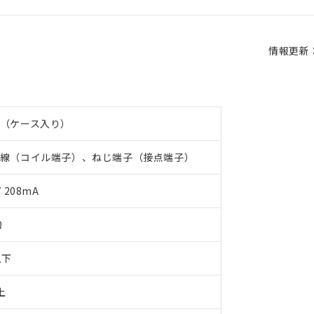
情報更新：2
（ケース入り）
線（コイル端子）、ねじ端子（接点端子）
V 208mA
Ω
以下
上