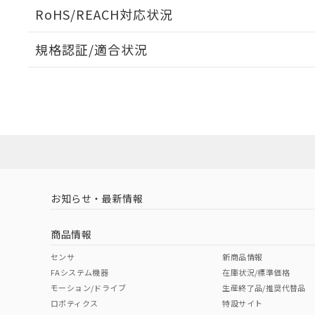
ログイン/会員登録いただくと、CADデータをダウンロ
RoHS/REACH対応状況
規格認証/適合状況
EU RoHS
注意事項・凡例
G9EA-1-CA DC24についての規格認証/適合状況につい
は販売店にお問い合わせください。
ダウンロードデータをご利用いただく前に、以下を必ずお読
対応状況
対応予定月
※1
※2
ソフトウェアの使用条件
対応済み
お知らせ・最新情報
中国 RoHS
注意事項・凡例
商品情報
中国 RoHS表
※1 ※2
センサ
新商品情報
FAシステム機器
在庫状況/標準価格
Pb
Hg
Cd
Cr(V
モーション/ドライブ
生産終了品/推奨代替品
ロボティクス
特設サイト