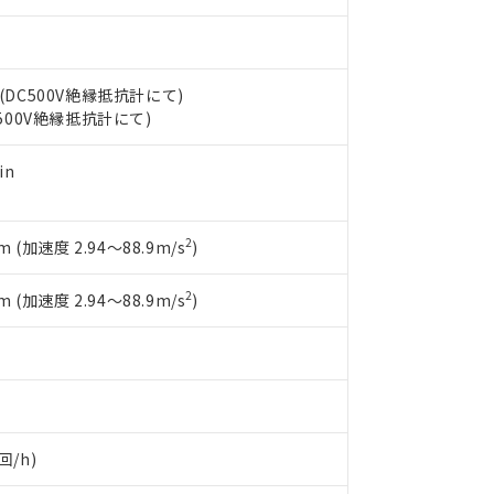
機器販売店や当社販売拠点は「
販売ネットワーク
」をご確認くだ
販売先および販売に係わる関係者が違法に輸出するおそれがある場
用期限
び標準価格結果を当社の事前の承諾なく第三者に漏洩または開示し
え状況などにより、予定月が前後することがあります。
(最新の在庫状況については、お客様のお取引先、またはお客様担当
（10物質）のすべてが基準値以下であることを示します。
店・当社販売員にご確認ください)
能（部品リスト作成サービス）をご利用いただくには、I-Webメン
使用状況下において有害物質が外部に漏えいし、環境に深刻な影響を
 (DC500V絶縁抵抗計にて)
あります。
C500V絶縁抵抗計にて)
機種、また在庫状況の情報を公開していない機種
ェブサイト上で当社にご登録された部品リストについて、当社およ
書ダウンロード
す。当社販売部門へお問い合わせください。
品・サービスに関するお客様との取引・商談に必要な範囲で利用す
合意する
キャンセル
in
書をダウンロードすることができます。
利用者とは、
"個人情報の共同利用に関して"
の「1.共同利用者の
します。
10物質）の非含有証明書
2
 (加速度 2.94～88.9m/s
)
明書（当社基準）
日時点で非含有を証明するもので、過去に遡って非含有を証明するも
令のフタル酸エステル類４物質の対応では、対応完了までの期間は出
2
 (加速度 2.94～88.9m/s
)
備考欄に対応日を記載しておりました。
品への在庫切替を完了していることから、特段のことがない限り、20
す。
回/h)