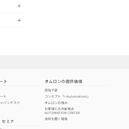
2026/7/29
ン営業員また
お問い合わせ
ート
オムロンの提供価値
目指す姿
ポート
コンセプト「i-Automation!」
ジャパンデスク
オムロンの強み
お客様との共創拠点
AUTOMATION CENTER
DIBP
BBP
DEHP
環境保護
技術を磨く現場
・セミナ
使用期限