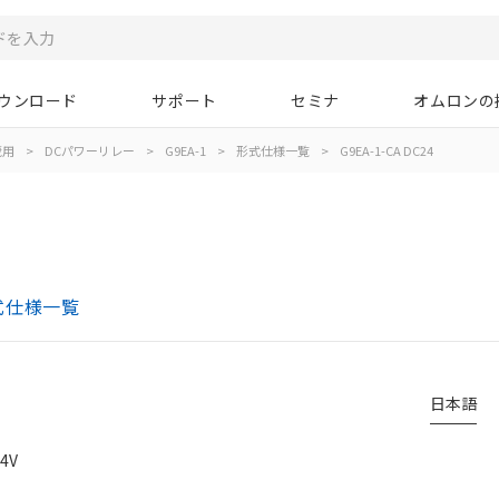
ウンロード
サポート
セミナ
オムロンの
蔵用
>
DCパワーリレー
>
G9EA-1
>
形式仕様一覧
>
G9EA-1-CA DC24
形式仕様一覧
日本語
4V