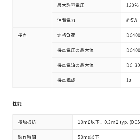
最大許容電圧
130% 
消費電力
約5W
※1 対応状況
接点
定格負荷
DC40
対応済み：EU
対応予定：EU R
接点電圧の最大値
DC40
対応予定なし：EU
調査・確認中：EU
ご利用条件
接点電流の最大値
DC: 
非該当品：ライセ
※1 中国RoHS
仕入先様の事情に
があります。
接点構成
以下の条件をお読
1a
「○」：最大均質
「×」：最大均質
本サービスは
当社は、これ
*EU RoHS指令（10物
「－」：未確認で
鉛(Pb) 1000ppm以下、
くものです。
う）を輸出ま
記
説明
六価クロム(Cr(Ⅵ)) 1
性能
当社制御機器
などの必要な
フタル酸ビス(2-エチルヘ
号
*中国RoHS10物質の基準値 
ル（DBP） 1000ppm
在庫状況およ
当社は規制貨
Pb(鉛) :1000ppm、 Hg
但し、RoHS指令で産
のであり、閲
ます。
Cr(Ⅵ)(六価クロム) : 
フタル酸エステル類の４
接触抵抗
10mΩ以下、0.3mΩ typ. (DC
○
一定数以
DBP(フタル酸ジブチル) :
い。
当社は貴社製
DEHP(フタル酸ビス(2-エ
正式な納期状
置等に一切使
動作時間
50ms以下
当社販売員に
※2 対応予定月
△
一定数に
当社は、貴社