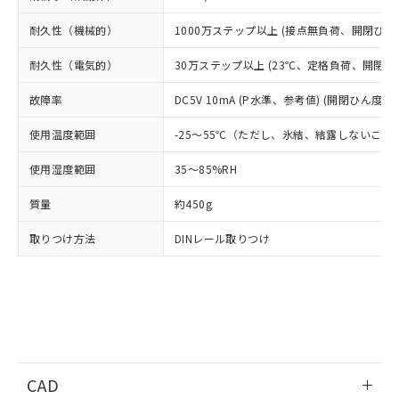
基準値を超えていることを示します。
いたものが、含有品と判明した場合などや
当社は、これら貴社製品のうち、外国
ことをご了承ください。
「－」：未確認です。当社販売部門へお問
むを得ず変更することがあります。
耐久性（機械的）
1000万ステップ以上 (接点無負荷、開閉ひん度
為替および外国貿易法に定める商品
在庫状況および標準価格照会結果は、
い合わせください。
（以下｢規制貨物等」という）を輸出
記載している更新日時点での社内デー
耐久性（電気的）
30万ステップ以上 (23℃、定格負荷、開閉ひん
*EU RoHS指令（10物質）：
または国外への提供する場合は、日本
記
タに基づき作成されるものであり、閲
説明
鉛(Pb) 1000ppm以下、 水銀(Hg) 1000ppm以下、 カド
*中国RoHS10物質の基準値 (GB/T26572)：
国政府の輸出許可(または役務取引許
号
覧された時点での実際の在庫および標
ミウム(Cd) 100ppm以下、
Pb(鉛) :1000ppm、 Hg(水銀) : 1000ppm、 Cd(カドミウ
故障率
DC5V 10mA (P水準、参考値) (開閉ひん度120
可)を取得するなどの必要な手続きを
六価クロム(Cr(Ⅵ)) 1000ppm以下、ポリ臭化ビフェニル
ム) : 100ppm、
準価格とは異なる場合があることをご
類(PBB) 1000ppm以下、ポリ臭化ジフェニルエーテル類
Cr(Ⅵ)(六価クロム) : 1000ppm、 PBBs(ポリ臭化ビフェ
とります。
了承ください。
(PBDE) 1000ppm以下、フタル酸ビス(2-エチルヘキシ
使用温度範囲
-25～55℃（ただし、氷結、結露しないこと
○
一定数以上の在庫あり
ニル類) : 1000ppm、 PBDEs(ポリ臭化ジフェニルエーテ
当社は規制貨物を破棄する場合は、完
ル) (DEHP)(別名：DOP) 1000ppm以下、フタル酸ブチ
正式な納期状況および標準価格はお客
ル類) : 1000ppm、
ルベンジル（BBP） 1000ppm以下、フタル酸ジブチル
全に破砕するなど、違法に輸出されな
DBP(フタル酸ジブチル) : 1000ppm、 DIBP(フタル酸ジ
様のお取引先、またはお客様担当のオ
使用湿度範囲
35～85%RH
（DBP） 1000ppm以下、フタル酸ジイソブチル
イソブチル) : 1000ppm、 BBP(フタル酸ブチルベンジ
△
一定数には満たないが在庫あり
いよう必要な手段を講じます。
ムロン制御機器販売店・当社販売員に
(DIBP) 1000ppm以下
ル) : 1000ppm、
当社は貴社製品を、核兵器、ミサイ
但し、RoHS指令で産業用監視および制御機器に対する
DEHP(フタル酸ビス(2-エチルヘキシル)) : 1000ppm
質量
約450g
ご相談ください。
適用除外項目は除く。
ル、化学兵器、生物兵器またはその他
－
在庫なし(最新の在庫状況につ
オムロン制御機器販売店や当社販売拠
フタル酸エステル類の４物質については閾値を超える意
武器並びにこれらの製造装置等に一切
取りつけ方法
DINレール取りつけ
いては、お客様のお取引先、ま
図的な使用がないことを確認しています。
点は「
販売ネットワーク
」をご確認
※2 環境保護使用期限
使用いたしません。
たはお客様担当のオムロン制御
ください。
当社は、貴社製品を第三者に販売する
機器販売店・当社販売員にご確
在庫状況および標準価格結果を当社の
※2 対応予定月
「ｅ」：有害物質（10物質）のすべてが基
場合は、上記1、2および3の内容を当
認ください)
事前の承諾なく第三者に漏洩または開
準値以下であることを示します。
該第三者に通知します。また当社は、
示しないようお願いします。
部品在庫の切り替え状況などにより、予定
「10」：通常の使用状況下において有害物
販売先および販売に係わる関係者が違
マイパーツ機能（部品リスト作成サー
空
受注生産機種、また在庫状況の
月が前後することがあります。
質が外部に漏えいし、環境に深刻な影響を
法に輸出するおそれがある場合は、取
ビス）をご利用いただくには、I-Web
白
情報を公開していない機種
及ぼさない年数を意味します。
り引きをいたしません。
メンバーズにご登録されている必要が
CAD
「－」：未確認です。当社販売部門へお問
あります。