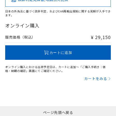
X
O
O
O
日本の外為法に基づく該非判定、およびEAR再輸出規制に関する見解が入手でき
ます。
"対応済み"や非含有の記載がされた商品であっても、流通
在庫等で未対応品が混在する可能性があります。
オンライン購入
非含有品が必要な際は、弊社営業部門もしくは販売店へお
問い合わせください。
¥ 29,150
販売価格（税込）
この製品のRoHS/REACH対応状況ページへ
カートに追加
オンライン購入における出荷予定日は、カートに追加～「ご購入手続き：価
格・納期の確認」画面にてご確認ください。
カートをみる
ページ先頭へ戻る