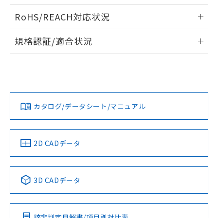
い合わせください。
お客様が当ウェブサイト上で当社にご
ログイン/会員登録いただくと、CADデータをダウンロー
※3 非含有証明書ダウンロード
RoHS/REACH対応状況
登録された部品リストについて、当社
ドすることができます。
および当社の共同利用者が、当社の製
下記の非含有証明書をダウンロードするこ
情報更新：2026/7/29
品・サービスに関するお客様との取
規格認証/適合状況
とができます。
合意する
キャンセル
引・商談に必要な範囲で利用すること
ログイン/会員登録
EU RoHS
注意事項・凡例
をご了承ください。
UL認証
CSA認証
CEマーキング
EU RoHS指令（10物質）の非含有証明書
※当社の共同利用者とは、
"個人情報
51物質の非含有証明書（当社基準）
の共同利用に関して"
の「1.共同利
No
No
No
※本証明書は発行日時点で非含有を証明す
対応状況
対応予定月
※1
※2
用者の範囲」に記載されている法人を
ダウンロードデータをご利用いただく前に、以下を必ずお読
るもので、過去に遡って非含有を証明する
指します。
みください。
ものではありません。
カタログ/データシート/マニュアル
対応済み
ソフトウェアの使用条件
また、RoHS指令のフタル酸エステル類４
LR型式承認
DNV型式承認
BV型式承認
KR型式承
物質の対応では、対応完了までの期間は出
（イギリス
（ノルウェー
（フランス
（韓国
荷製品に未対応品が混在することから備考
船舶規格）
船舶規格）
船舶規格）
船舶規格
中国 RoHS
注意事項・凡例
2D CADデータ
欄に対応日を記載しておりました。
既に当社にて対応品への在庫切替を完了
No
No
No
No
していることから、特段のことがない限
中国 RoHS表
※1 ※2
り、2022年1月12日より割愛しておりま
3D CADデータ
す。
この製品の規格認証/適合状況ページへ
Pb
Hg
Cd
Cr(VI)
その他の認証はこちらのページからご検索ください
該非判定見解書/項目別対比表