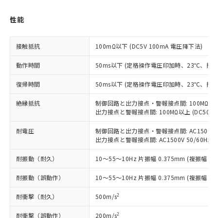
性能
接触抵抗
100mΩ以下 (DC5V 100mA 電圧降下法)
※1 対応状況
動作時間
50ms以下 (定格操作電圧印加時、23℃、接
対応済み：EU RoHS指令（10物質）の
非含有に対応した製品が提供可能な商品で
復帰時間
50ms以下 (定格操作電圧印加時、23℃、接
す。
対応予定：EU RoHS指令（10物質）の非含
絶縁抵抗
制御回路と出力接点・警報接点間: 100MΩ以上 
ご利用条件
有に対応した製品に切り替える予定のある
出力接点と警報接点間: 100MΩ以上 (DC50
商品です。
対応予定なし：EU RoHS指令（10物質）の
耐電圧
制御回路と出力接点・警報接点間: AC1500V 50/
以下の条件をお読みいただき、同意のうえ
出力接点と警報接点間: AC1500V 50/60Hz 1
非含有に非対応の商品で、対応品を出す予
ご利用ください。
定はありません。
耐振動（耐久）
10～55～10Hz 片振幅 0.375mm (複振幅 0.
調査・確認中：EU RoHS指令（10物質）の
本サービスは、当社制御機器事業取扱
※1 中国RoHS○×表
非含有の対応状況を調査中または確認中の
商品の当社在庫状況および標準価格
耐振動（誤動作）
10～55～10Hz 片振幅 0.375mm (複振幅 0.
商品です。
(税抜)を提供させていただくもので
「○」：最大均質材料含有率が中国RoHSの
非該当品：ライセンス料など無形物で、有
2
耐衝撃（耐久）
500m/s
す。
基準値以下であることを示します。
害物質有無と関係のない商品です。
当社制御機器事業取扱商品の中には、
「×」：最大均質材料含有率が中国RoHSの
仕入先様の事情により、非含有部品として
2
耐衝撃（誤動作）
200m/s
本サービスの対象外となる商品もある