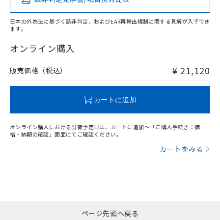
X
O
O
O
日本の外為法に基づく該非判定、およびEAR再輸出規制に関する見解が入手でき
ます。
"対応済み"や非含有の記載がされた商品であっても、流通
在庫等で未対応品が混在する可能性があります。
オンライン購入
非含有品が必要な際は、弊社営業部門もしくは販売店へお
問い合わせください。
¥ 21,120
販売価格（税込）
この製品のRoHS/REACH対応状況ページへ
カートに追加
オンライン購入における出荷予定日は、カートに追加～「ご購入手続き：価
格・納期の確認」画面にてご確認ください。
カートをみる
ページ先頭へ戻る