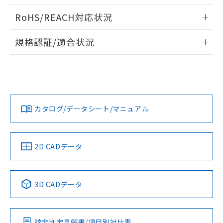
い合わせください。
お客様が当ウェブサイト上で当社にご
ログイン/会員登録いただくと、CADデータをダウンロー
※3 非含有証明書ダウンロード
RoHS/REACH対応状況
登録された部品リストについて、当社
ドすることができます。
および当社の共同利用者が、当社の製
下記の非含有証明書をダウンロードするこ
情報更新：2026/7/29
品・サービスに関するお客様との取
規格認証/適合状況
とができます。
合意する
キャンセル
引・商談に必要な範囲で利用すること
ログイン/会員登録
EU RoHS
注意事項・凡例
をご了承ください。
UL認証
CSA認証
CEマーキング
EU RoHS指令（10物質）の非含有証明書
※当社の共同利用者とは、
"個人情報
51物質の非含有証明書（当社基準）
の共同利用に関して"
の「1.共同利
No
No
No
※本証明書は発行日時点で非含有を証明す
対応状況
対応予定月
※1
※2
用者の範囲」に記載されている法人を
ダウンロードデータをご利用いただく前に、以下を必ずお読
るもので、過去に遡って非含有を証明する
指します。
みください。
ものではありません。
カタログ/データシート/マニュアル
対応済み
ソフトウェアの使用条件
また、RoHS指令のフタル酸エステル類４
LR型式承認
DNV型式承認
BV型式承認
KR型式承
物質の対応では、対応完了までの期間は出
（イギリス
（ノルウェー
（フランス
（韓国
荷製品に未対応品が混在することから備考
船舶規格）
船舶規格）
船舶規格）
船舶規格
中国 RoHS
注意事項・凡例
2D CADデータ
欄に対応日を記載しておりました。
既に当社にて対応品への在庫切替を完了
No
No
No
No
していることから、特段のことがない限
中国 RoHS表
※1 ※2
り、2022年1月12日より割愛しておりま
3D CADデータ
す。
この製品の規格認証/適合状況ページへ
Pb
Hg
Cd
Cr(VI)
その他の認証はこちらのページからご検索ください
該非判定見解書/項目別対比表