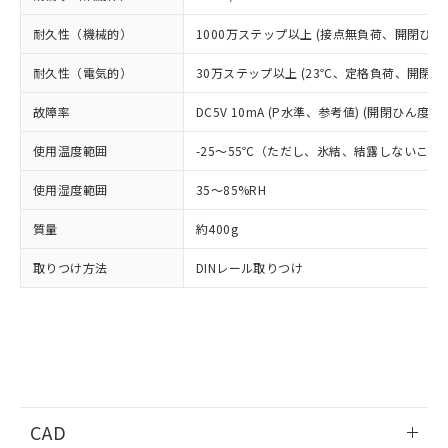
基準値を超えていることを示します。
いたものが、含有品と判明した場合などや
当社は、これら貴社製品のうち、外国
ことをご了承ください。
「－」：未確認です。当社販売部門へお問
むを得ず変更することがあります。
耐久性（機械的）
1000万ステップ以上 (接点無負荷、開閉ひん度
為替および外国貿易法に定める商品
在庫状況および標準価格照会結果は、
い合わせください。
（以下｢規制貨物等」という）を輸出
記載している更新日時点での社内デー
耐久性（電気的）
30万ステップ以上 (23℃、定格負荷、開閉ひん
*EU RoHS指令（10物質）：
または国外への提供する場合は、日本
記
タに基づき作成されるものであり、閲
説明
鉛(Pb) 1000ppm以下、 水銀(Hg) 1000ppm以下、 カド
*中国RoHS10物質の基準値 (GB/T26572)：
国政府の輸出許可(または役務取引許
号
覧された時点での実際の在庫および標
ミウム(Cd) 100ppm以下、
Pb(鉛) :1000ppm、 Hg(水銀) : 1000ppm、 Cd(カドミウ
故障率
DC5V 10mA (P水準、参考値) (開閉ひん度120
可)を取得するなどの必要な手続きを
六価クロム(Cr(Ⅵ)) 1000ppm以下、ポリ臭化ビフェニル
ム) : 100ppm、
準価格とは異なる場合があることをご
類(PBB) 1000ppm以下、ポリ臭化ジフェニルエーテル類
Cr(Ⅵ)(六価クロム) : 1000ppm、 PBBs(ポリ臭化ビフェ
とります。
了承ください。
(PBDE) 1000ppm以下、フタル酸ビス(2-エチルヘキシ
使用温度範囲
-25～55℃（ただし、氷結、結露しないこと
○
一定数以上の在庫あり
ニル類) : 1000ppm、 PBDEs(ポリ臭化ジフェニルエーテ
当社は規制貨物を破棄する場合は、完
ル) (DEHP)(別名：DOP) 1000ppm以下、フタル酸ブチ
正式な納期状況および標準価格はお客
ル類) : 1000ppm、
ルベンジル（BBP） 1000ppm以下、フタル酸ジブチル
全に破砕するなど、違法に輸出されな
DBP(フタル酸ジブチル) : 1000ppm、 DIBP(フタル酸ジ
様のお取引先、またはお客様担当のオ
使用湿度範囲
35～85%RH
（DBP） 1000ppm以下、フタル酸ジイソブチル
イソブチル) : 1000ppm、 BBP(フタル酸ブチルベンジ
△
一定数には満たないが在庫あり
いよう必要な手段を講じます。
ムロン制御機器販売店・当社販売員に
(DIBP) 1000ppm以下
ル) : 1000ppm、
当社は貴社製品を、核兵器、ミサイ
但し、RoHS指令で産業用監視および制御機器に対する
DEHP(フタル酸ビス(2-エチルヘキシル)) : 1000ppm
質量
約400g
ご相談ください。
適用除外項目は除く。
ル、化学兵器、生物兵器またはその他
－
在庫なし(最新の在庫状況につ
オムロン制御機器販売店や当社販売拠
フタル酸エステル類の４物質については閾値を超える意
武器並びにこれらの製造装置等に一切
取りつけ方法
DINレール取りつけ
いては、お客様のお取引先、ま
図的な使用がないことを確認しています。
点は「
販売ネットワーク
」をご確認
※2 環境保護使用期限
使用いたしません。
たはお客様担当のオムロン制御
ください。
当社は、貴社製品を第三者に販売する
機器販売店・当社販売員にご確
在庫状況および標準価格結果を当社の
※2 対応予定月
「ｅ」：有害物質（10物質）のすべてが基
場合は、上記1、2および3の内容を当
認ください)
事前の承諾なく第三者に漏洩または開
準値以下であることを示します。
該第三者に通知します。また当社は、
示しないようお願いします。
部品在庫の切り替え状況などにより、予定
「10」：通常の使用状況下において有害物
販売先および販売に係わる関係者が違
マイパーツ機能（部品リスト作成サー
空
受注生産機種、また在庫状況の
月が前後することがあります。
質が外部に漏えいし、環境に深刻な影響を
法に輸出するおそれがある場合は、取
ビス）をご利用いただくには、I-Web
白
情報を公開していない機種
及ぼさない年数を意味します。
り引きをいたしません。
メンバーズにご登録されている必要が
CAD
「－」：未確認です。当社販売部門へお問
あります。