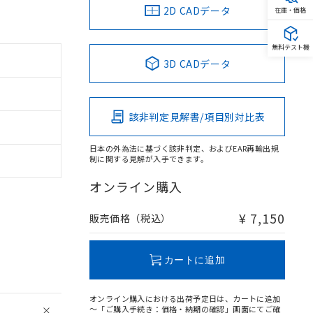
2D CADデータ
在庫・価格
無料テスト機
3D CADデータ
該非判定見解書/項目別対比表
日本の外為法に基づく該非判定、およびEAR再輸出規
制に関する見解が入手できます。
オンライン購入
¥ 7,150
販売価格（税込）
カートに追加
オンライン購入における出荷予定日は、カートに追加
～「ご購入手続き：価格・納期の確認」画面にてご確