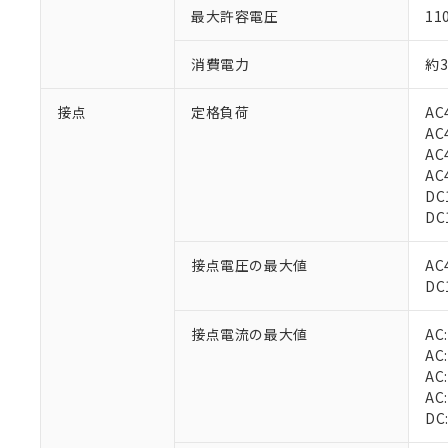
最大許容電圧
11
消費電力
約3
接点
定格負荷
AC
AC
AC
AC
DC
DC
接点電圧の最大値
AC
DC
接点電流の最大値
AC
AC
AC
AC
※1 対応状況
DC: