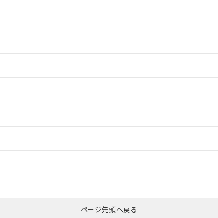
情報更新：2
ードすることができます。
情報更新：
ログイン/会員登録
CCC認証
電波法
みください。
Yes
N/A
非含有証明書
※3
ページ先頭へ戻る
ダウンロードはこちら