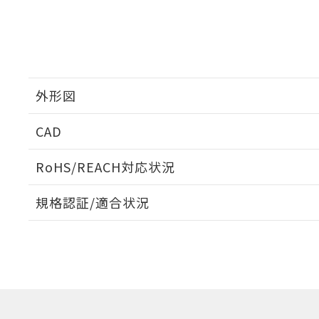
外形図
CAD
取りつけ穴加工図
ログイン/会員登録いただくと、CADデータをダウンロ
RoHS/REACH対応状況
規格認証/適合状況
EU RoHS
注意事項・凡例
UL認証
CSA認証
CEマーキング
ダウンロードデータをご利用いただく前に、以下を必ずお読
Yes
Yes
Yes
対応状況
対応予定月
※1
※2
ソフトウェアの使用条件
対応済み