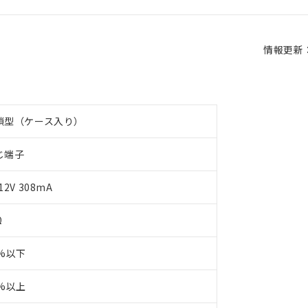
情報更新：2
鎖型（ケース入り）
じ端子
12V 308mA
Ω
5%以下
0%以上