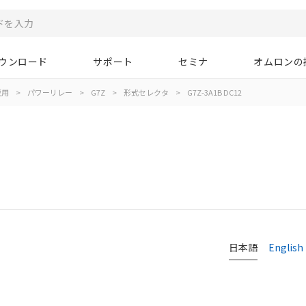
ウンロード
サポート
セミナ
オムロンの
蔵用
>
パワーリレー
>
G7Z
>
形式セレクタ
>
G7Z-3A1B DC12
日本語
English