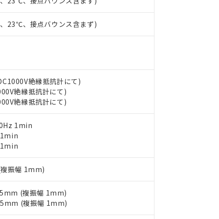
時、23℃、接点バウンス含まず)
ェブサイト上で当社にご登録された部品リストについて、当社およ
書ダウンロード
す。当社販売部門へお問い合わせください。
品・サービスに関するお客様との取引・商談に必要な範囲で利用す
合意する
キャンセル
書をダウンロードすることができます。
時、23℃、接点バウンス含まず)
利用者とは、
"個人情報の共同利用に関して"
の「1.共同利用者の
します。
10物質）の非含有証明書
明書（当社基準）
日時点で非含有を証明するもので、過去に遡って非含有を証明するも
令のフタル酸エステル類４物質の対応では、対応完了までの期間は出
(DC1000V絶縁抵抗計にて)
備考欄に対応日を記載しておりました。
1000V絶縁抵抗計にて)
品への在庫切替を完了していることから、特段のことがない限り、20
1000V絶縁抵抗計にて)
す。
Hz 1min
 1min
 1min
 (複振幅 1mm)
.5mm (複振幅 1mm)
.5mm (複振幅 1mm)