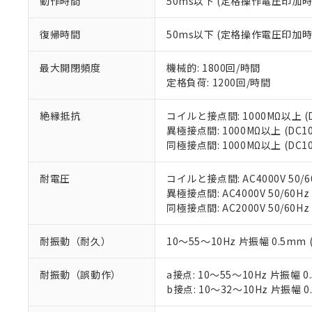
動作時間
50ms以下 (定格操作電圧印加
お客様が当ウ
※3 非含有証明
「－」：未確認で
白
が、当社の製
さい。
下記の非含有証明
復帰時間
50ms以下 (定格操作電圧印加
※当社の共同
いる法人を指
EU RoHS指令（
最大開閉頻度
機械的: 1800回/時間
51物質の非含有証
定格負荷: 1200回/時間
※本証明書は発行
また、RoHS指
絶縁抵抗
コイルと接点間: 1000MΩ以上 
混在することから
異極接点間: 1000MΩ以上 (DC
既に当社にて対応
同極接点間: 1000MΩ以上 (DC
り割愛しておりま
耐電圧
コイルと接点間: AC4000V 50/60
異極接点間: AC4000V 50/60Hz
同極接点間: AC2000V 50/60Hz
耐振動（耐久）
10～55～10Hz 片振幅 0.5mm
耐振動（誤動作）
a接点: 10～55～10Hz 片振幅 0
b接点: 10～32～10Hz 片振幅 0