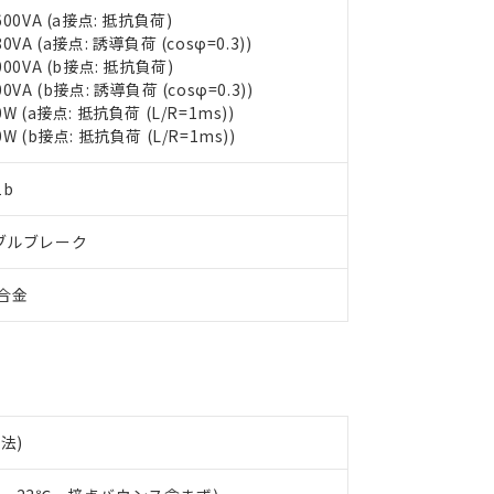
 RoHS指令（10物質）の非含有に対応した製品が提供可能な商品です
600VA (a接点: 抵抗負荷)
oHS指令（10物質）の非含有に対応した製品に切り替える予定のある
80VA (a接点: 誘導負荷 (cosφ=0.3))
 RoHS指令（10物質）の非含有に非対応の商品で、対応品を出す予
000VA (b接点: 抵抗負荷)
 RoHS指令（10物質）の非含有の対応状況を調査中または確認中の
00VA (b接点: 誘導負荷 (cosφ=0.3))
ンス料など無形物で、有害物質有無と関係のない商品です。
0W (a接点: 抵抗負荷 (L/R=1ms))
○×表
より、非含有部品としていたものが、含有品と判明した場合などやむ
0W (b接点: 抵抗負荷 (L/R=1ms))
みいただき、同意のうえご利用ください。
材料含有率が中国RoHSの基準値以下であることを示します。
材料含有率が中国RoHSの基準値を超えていることを示します。
1b
、当社制御機器事業取扱商品の当社在庫状況および標準価格(税抜)
ら貴社製品のうち、外国為替および外国貿易法に定める商品（以下｢
質）：
す。当社販売部門へお問い合わせください。
 水銀(Hg) 1000ppm以下、 カドミウム(Cd) 100ppm以下、
たは国外への提供する場合は、日本国政府の輸出許可(または役務取
000ppm以下、ポリ臭化ビフェニル類(PBB) 1000ppm以下、ポリ臭化ジフェニルエーテル類(P
事業取扱商品の中には、本サービスの対象外となる商品もあること
ブルブレーク
手続きをとります。
キシル) (DEHP)(別名：DOP) 1000ppm以下、フタル酸ブチルベンジル（BBP） 100
(GB/T26572)：
以下、フタル酸ジイソブチル (DIBP) 1000ppm以下
び標準価格照会結果は、記載している更新日時点での社内データに
物を破棄する場合は、完全に破砕するなど、違法に輸出されないよ
(水銀) : 1000ppm、 Cd(カドミウム) : 100ppm、
業用監視および制御機器に対する適用除外項目は除く。
覧された時点での実際の在庫および標準価格とは異なる場合がある
1000ppm、 PBBs(ポリ臭化ビフェニル類) : 1000ppm、 PBDEs(ポリ臭化ジフェニルエーテル類
g合金
物質については閾値を超える意図的な使用がないことを確認しています。
上の在庫あり
 1000ppm、 DIBP(フタル酸ジイソブチル) : 1000ppm、 BBP(フタル酸ブチルベンジル) :
品を、核兵器、ミサイル、化学兵器、生物兵器またはその他武器並
チルヘキシル)) : 1000ppm
況および標準価格はお客様のお取引先、またはお客様担当のオムロ
用いたしません。
ご相談ください。
は満たないが在庫あり
製品を第三者に販売する場合は、上記1、2および3の内容を当該第
機器販売店や当社販売拠点は「
販売ネットワーク
」をご確認くだ
販売先および販売に係わる関係者が違法に輸出するおそれがある場
用期限
び標準価格結果を当社の事前の承諾なく第三者に漏洩または開示し
え状況などにより、予定月が前後することがあります。
(最新の在庫状況については、お客様のお取引先、またはお客様担当
（10物質）のすべてが基準値以下であることを示します。
店・当社販売員にご確認ください)
下法)
能（部品リスト作成サービス）をご利用いただくには、I-Webメン
使用状況下において有害物質が外部に漏えいし、環境に深刻な影響を
あります。
機種、また在庫状況の情報を公開していない機種