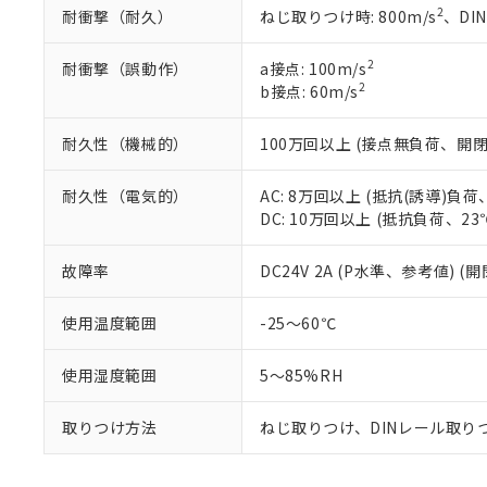
2
耐衝撃（耐久）
ねじ取りつけ時: 800m/s
、DI
2
耐衝撃（誤動作）
a接点: 100m/s
2
b接点: 60m/s
耐久性（機械的）
100万回以上 (接点無負荷、開閉ひ
耐久性（電気的）
AC: 8万回以上 (抵抗(誘導)負荷
DC: 10万回以上 (抵抗負荷、23
故障率
DC24V 2A (P水準、参考値) (
使用温度範囲
-25～60℃
使用湿度範囲
5～85%RH
取りつけ方法
ねじ取りつけ、DINレール取り