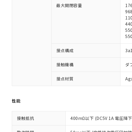
対応済み：EU
最大開閉容量
17
対応予定：EU R
96
対応予定なし：EU
11
調査・確認中：EU
ご利用条件
44
非該当品：ライセ
55
※1 中国RoHS
仕入先様の事情に
55
があります。
以下の条件をお読
「○」：最大均質
「×」：最大均質
接点構成
3a
本サービスは
当社は、これ
*EU RoHS指令（10物
「－」：未確認で
鉛(Pb) 1000ppm以下、
くものです。
う）を輸出ま
記
説明
六価クロム(Cr(Ⅵ)) 1
当社制御機器
接触機構
ダ
などの必要な
フタル酸ビス(2-エチルヘ
号
*中国RoHS10物質の基準値 
ル（DBP） 1000ppm
在庫状況およ
当社は規制貨
Pb(鉛) :1000ppm、 Hg
但し、RoHS指令で産
のであり、閲
ます。
Cr(Ⅵ)(六価クロム) : 
接点材質
A
フタル酸エステル類の４
○
一定数以
DBP(フタル酸ジブチル) :
い。
当社は貴社製
DEHP(フタル酸ビス(2-エ
正式な納期状
置等に一切使
当社販売員に
※2 対応予定月
△
一定数に
当社は、貴社
性能
オムロン制御
また当社は、
※2 環境保護使
在庫状況およ
部品在庫の切り替
たしません。
－
在庫なし
す。
「ｅ」：有害物質
機器販売
接触抵抗
400mΩ以下 (DC5V 1A 電圧降
マイパーツ機
「10」：通常の
ている必要が
味します。
空
受注生産