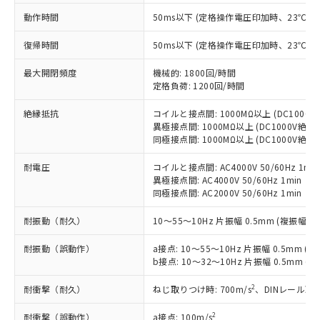
または国外への提供する場合は、日本
記
タに基づき作成されるものであり、閲
説明
鉛(Pb) 1000ppm以下、 水銀(Hg) 1000ppm以下、 カド
*中国RoHS10物質の基準値 (GB/T26572)：
国政府の輸出許可(または役務取引許
動作時間
50ms以下 (定格操作電圧印加時、23℃
号
覧された時点での実際の在庫および標
ミウム(Cd) 100ppm以下、
Pb(鉛) :1000ppm、 Hg(水銀) : 1000ppm、 Cd(カドミウ
可)を取得するなどの必要な手続きを
六価クロム(Cr(Ⅵ)) 1000ppm以下、ポリ臭化ビフェニル
ム) : 100ppm、
準価格とは異なる場合があることをご
類(PBB) 1000ppm以下、ポリ臭化ジフェニルエーテル類
Cr(Ⅵ)(六価クロム) : 1000ppm、 PBBs(ポリ臭化ビフェ
復帰時間
50ms以下 (定格操作電圧印加時、23℃
とります。
了承ください。
(PBDE) 1000ppm以下、フタル酸ビス(2-エチルヘキシ
○
一定数以上の在庫あり
ニル類) : 1000ppm、 PBDEs(ポリ臭化ジフェニルエーテ
当社は規制貨物を破棄する場合は、完
ル) (DEHP)(別名：DOP) 1000ppm以下、フタル酸ブチ
正式な納期状況および標準価格はお客
ル類) : 1000ppm、
最大開閉頻度
機械的: 1800回/時間
ルベンジル（BBP） 1000ppm以下、フタル酸ジブチル
全に破砕するなど、違法に輸出されな
DBP(フタル酸ジブチル) : 1000ppm、 DIBP(フタル酸ジ
様のお取引先、またはお客様担当のオ
（DBP） 1000ppm以下、フタル酸ジイソブチル
定格負荷: 1200回/時間
イソブチル) : 1000ppm、 BBP(フタル酸ブチルベンジ
△
一定数には満たないが在庫あり
いよう必要な手段を講じます。
ムロン制御機器販売店・当社販売員に
(DIBP) 1000ppm以下
ル) : 1000ppm、
当社は貴社製品を、核兵器、ミサイ
但し、RoHS指令で産業用監視および制御機器に対する
DEHP(フタル酸ビス(2-エチルヘキシル)) : 1000ppm
ご相談ください。
絶縁抵抗
コイルと接点間: 1000MΩ以上 (DC100
適用除外項目は除く。
ル、化学兵器、生物兵器またはその他
－
在庫なし(最新の在庫状況につ
オムロン制御機器販売店や当社販売拠
異極接点間: 1000MΩ以上 (DC1000V絶
フタル酸エステル類の４物質については閾値を超える意
武器並びにこれらの製造装置等に一切
いては、お客様のお取引先、ま
図的な使用がないことを確認しています。
同極接点間: 1000MΩ以上 (DC1000V絶
点は「
販売ネットワーク
」をご確認
※2 環境保護使用期限
使用いたしません。
たはお客様担当のオムロン制御
ください。
当社は、貴社製品を第三者に販売する
耐電圧
コイルと接点間: AC4000V 50/60Hz 1min
機器販売店・当社販売員にご確
在庫状況および標準価格結果を当社の
※2 対応予定月
「ｅ」：有害物質（10物質）のすべてが基
異極接点間: AC4000V 50/60Hz 1min
場合は、上記1、2および3の内容を当
認ください)
事前の承諾なく第三者に漏洩または開
同極接点間: AC2000V 50/60Hz 1min
準値以下であることを示します。
該第三者に通知します。また当社は、
示しないようお願いします。
部品在庫の切り替え状況などにより、予定
「10」：通常の使用状況下において有害物
販売先および販売に係わる関係者が違
マイパーツ機能（部品リスト作成サー
空
受注生産機種、また在庫状況の
耐振動（耐久）
10～55～10Hz 片振幅 0.5mm (複振幅 1
月が前後することがあります。
質が外部に漏えいし、環境に深刻な影響を
法に輸出するおそれがある場合は、取
ビス）をご利用いただくには、I-Web
白
情報を公開していない機種
及ぼさない年数を意味します。
り引きをいたしません。
メンバーズにご登録されている必要が
耐振動（誤動作）
a接点: 10～55～10Hz 片振幅 0.5mm (複
「－」：未確認です。当社販売部門へお問
あります。
b接点: 10～32～10Hz 片振幅 0.5mm (
い合わせください。
お客様が当ウェブサイト上で当社にご
※3 非含有証明書ダウンロード
2
耐衝撃（耐久）
ねじ取りつけ時: 700m/s
、DINレール取り
登録された部品リストについて、当社
および当社の共同利用者が、当社の製
下記の非含有証明書をダウンロードするこ
2
耐衝撃（誤動作）
a接点: 100m/s