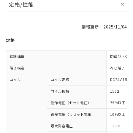
定格/性能
情報更新：2025/11/04
定格
保護構造
閉鎖型（ケー
端子構造
ねじ端子
コイル
コイル定格
DC24V 154m
コイル抵抗
156Ω
動作電圧（セット電圧）
75%以下
復帰電圧（リセット電圧）
10%以上
最大許容電圧
110%