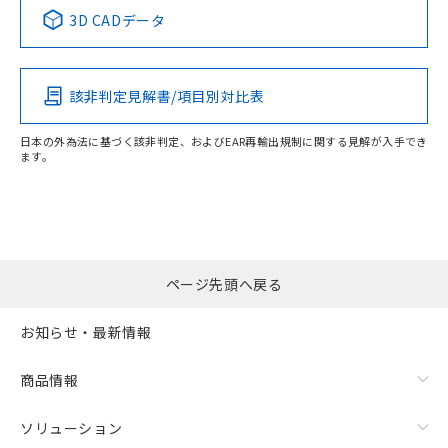
中国 RoHS表
※1 ※2
3D CADデータ
この製品の規格認証/適合状況ページへ
Pb
Hg
Cd
Cr(VI)
その他の認証はこちらのページからご検索ください
該非判定見解書/項目別対比表
O
O
O
O
日本の外為法に基づく該非判定、およびEAR再輸出規制に関する見解が入手でき
ます。
"対応済み"や非含有の記載がされた商品であっても、流通
在庫等で未対応品が混在する可能性があります。
非含有品が必要な際は、弊社営業部門もしくは販売店へお
問い合わせください。
ページ先頭へ戻る
この製品のRoHS/REACH対応状況ページへ
お知らせ・最新情報
商品情報
ソリューション