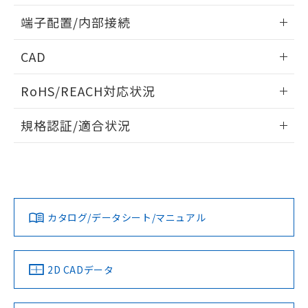
情報更新：2025/11/04
端子配置/内部接続
外形図
情報更新：2025/11/04
CAD
端子配置/内部接続
ログイン/会員登録いただくと、CADデータをダウンロー
RoHS/REACH対応状況
ドすることができます。
情報更新：2026/7/29
規格認証/適合状況
ログイン/会員登録
EU RoHS
注意事項・凡例
UL認証
CSA認証
CEマーキング
Yes
Yes
Yes
対応状況
対応予定月
※1
※2
ダウンロードデータをご利用いただく前に、以下を必ずお読
みください。
カタログ/データシート/マニュアル
対応済み
ソフトウェアの使用条件
LR型式承認
DNV型式承認
BV型式承認
KR型式承
（イギリス
（ノルウェー
（フランス
（韓国
取りつけ穴加工図
船舶規格）
船舶規格）
船舶規格）
船舶規格
中国 RoHS
注意事項・凡例
2D CADデータ
No
No
No
No