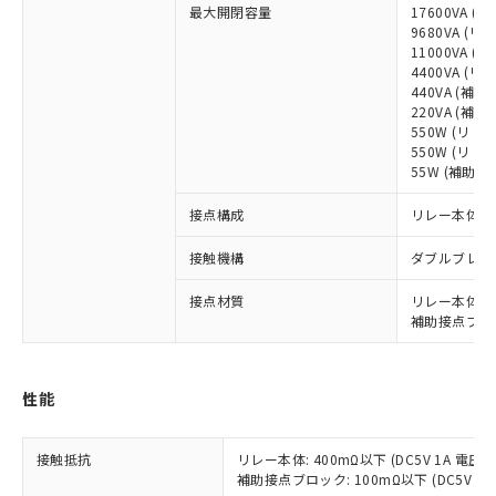
最大開閉容量
17600VA 
※1 対応状況
9680VA (リ
11000VA 
4400VA (リ
対応済み：EU RoHS指令（10物質）の
440VA (補
非含有に対応した製品が提供可能な商品で
220VA (補助
す。
550W (リレー
対応予定：EU RoHS指令（10物質）の非含
550W (リレー
ご利用条件
有に対応した製品に切り替える予定のある
55W (補助接
商品です。
対応予定なし：EU RoHS指令（10物質）の
接点構成
リレー本体: 3
以下の条件をお読みいただき、同意のうえ
非含有に非対応の商品で、対応品を出す予
ご利用ください。
接触機構
ダブルブレー
定はありません。
調査・確認中：EU RoHS指令（10物質）の
本サービスは、当社制御機器事業取扱
接点材質
リレー本体: 
※1 中国RoHS○×表
非含有の対応状況を調査中または確認中の
商品の当社在庫状況および標準価格
補助接点ブロッ
商品です。
(税抜)を提供させていただくもので
「○」：最大均質材料含有率が中国RoHSの
非該当品：ライセンス料など無形物で、有
す。
基準値以下であることを示します。
害物質有無と関係のない商品です。
当社制御機器事業取扱商品の中には、
「×」：最大均質材料含有率が中国RoHSの
性能
仕入先様の事情により、非含有部品として
本サービスの対象外となる商品もある
基準値を超えていることを示します。
いたものが、含有品と判明した場合などや
当社は、これら貴社製品のうち、外国
ことをご了承ください。
「－」：未確認です。当社販売部門へお問
むを得ず変更することがあります。
為替および外国貿易法に定める商品
在庫状況および標準価格照会結果は、
接触抵抗
リレー本体: 400mΩ以下 (DC5V 1A 電圧
い合わせください。
（以下｢規制貨物等」という）を輸出
補助接点ブロック: 100mΩ以下 (DC5V 1
記載している更新日時点での社内デー
*EU RoHS指令（10物質）：