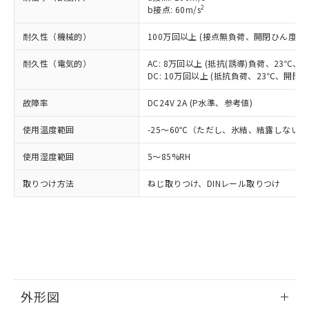
品・サービスに関するお客様との取
2
とができます。
b接点: 60m/s
合意する
キャンセル
引・商談に必要な範囲で利用すること
をご了承ください。
耐久性（機械的）
100万回以上 (接点無負荷、開閉ひん度1,80
EU RoHS指令（10物質）の非含有証明書
※当社の共同利用者とは、
"個人情報
51物質の非含有証明書（当社基準）
の共同利用に関して"
の「1.共同利
耐久性（電気的）
AC: 8万回以上 (抵抗(誘導)負荷、23℃、開
※本証明書は発行日時点で非含有を証明す
用者の範囲」に記載されている法人を
DC: 10万回以上 (抵抗負荷、23℃、開閉ひん
るもので、過去に遡って非含有を証明する
指します。
ものではありません。
故障率
DC24V 2A (P水準、参考値)
また、RoHS指令のフタル酸エステル類４
物質の対応では、対応完了までの期間は出
使用温度範囲
-25～60℃（ただし、氷結、結露しない
荷製品に未対応品が混在することから備考
欄に対応日を記載しておりました。
使用湿度範囲
5～85%RH
既に当社にて対応品への在庫切替を完了
していることから、特段のことがない限
取りつけ方法
ねじ取りつけ、DINレール取りつけ
り、2022年1月12日より割愛しておりま
す。
外形図