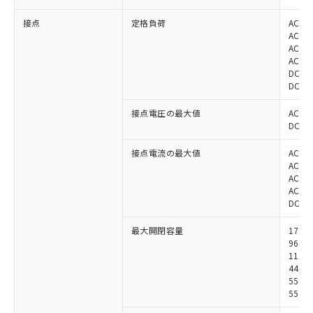
接点
定格負荷
AC44
AC44
AC44
AC44
DC11
DC11
接点電圧の最大値
AC48
DC12
接点電流の最大値
AC: 
AC: 
AC: 
AC: 
DC: 5
最大開閉容量
1760
9680
1100
4400
550W
550W