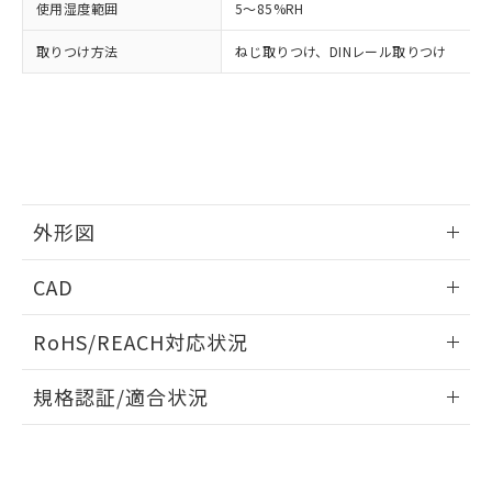
とができます。
使用湿度範囲
5～85%RH
合意する
キャンセル
引・商談に必要な範囲で利用すること
をご了承ください。
EU RoHS指令（10物質）の非含有証明書
取りつけ方法
ねじ取りつけ、DINレール取りつけ
※当社の共同利用者とは、
"個人情報
51物質の非含有証明書（当社基準）
の共同利用に関して"
の「1.共同利
※本証明書は発行日時点で非含有を証明す
用者の範囲」に記載されている法人を
るもので、過去に遡って非含有を証明する
指します。
ものではありません。
また、RoHS指令のフタル酸エステル類４
物質の対応では、対応完了までの期間は出
荷製品に未対応品が混在することから備考
外形図
欄に対応日を記載しておりました。
既に当社にて対応品への在庫切替を完了
情報更新：2025/06/17
していることから、特段のことがない限
CAD
り、2022年1月12日より割愛しておりま
取りつけ穴加工図
ログイン/会員登録いただくと、CADデータをダウンロー
す。
RoHS/REACH対応状況
ドすることができます。
情報更新：2026/7/29
規格認証/適合状況
ログイン/会員登録
EU RoHS
注意事項・凡例
UL認証
CSA認証
CEマーキング
Yes
Yes
Yes