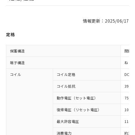
情報更新：2025/06/17
定格
保護構造
閉鎖
端子構造
ねじ
コイル
コイル定格
DC12
コイル抵抗
39Ω
動作電圧（セット電圧）
75%
復帰電圧（リセット電圧）
10%
最大許容電圧
110%
消費電力
約3.7