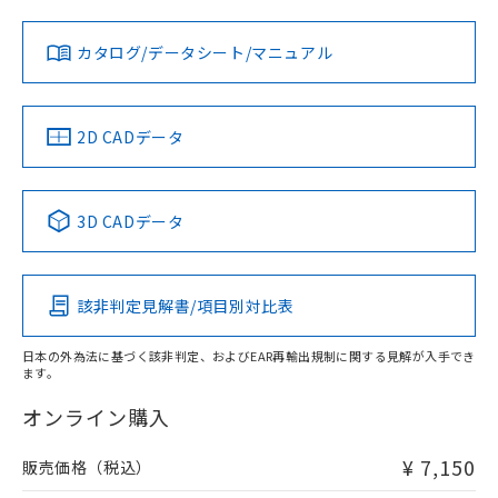
対応状況
対応予定月
※1
※2
ダウンロードデータをご利用いただく前に、以下を必ずお読
みください。
カタログ/データシート/マニュアル
対応済み
ソフトウェアの使用条件
LR型式承認
DNV型式承認
BV型式承認
KR型式承
（イギリス
（ノルウェー
（フランス
（韓国
船舶規格）
船舶規格）
船舶規格）
船舶規格
中国 RoHS
注意事項・凡例
2D CADデータ
No
No
No
No
中国 RoHS表
※1 ※2
3D CADデータ
この製品の規格認証/適合状況ページへ
Pb
Hg
Cd
Cr(VI)
その他の認証はこちらのページからご検索ください
該非判定見解書/項目別対比表
O
O
O
O
日本の外為法に基づく該非判定、およびEAR再輸出規制に関する見解が入手でき
ます。
"対応済み"や非含有の記載がされた商品であっても、流通
在庫等で未対応品が混在する可能性があります。
オンライン購入
非含有品が必要な際は、弊社営業部門もしくは販売店へお
問い合わせください。
¥ 7,150
販売価格（税込）