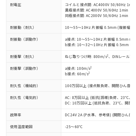
鉛(Pb) 1000ppm以下、 水銀(Hg) 1000ppm以下、 カド
*中国RoHS10物質の基準値 (GB/T26572)：
国政府の輸出許可(または役務取引許
耐電圧
コイルと接点間: AC4000V 50/60Hz 1min
号
覧された時点での実際の在庫および標
ミウム(Cd) 100ppm以下、
Pb(鉛) :1000ppm、 Hg(水銀) : 1000ppm、 Cd(カドミウ
可)を取得するなどの必要な手続きを
異極接点間: AC4000V 50/60Hz 1min
六価クロム(Cr(Ⅵ)) 1000ppm以下、ポリ臭化ビフェニル
ム) : 100ppm、
準価格とは異なる場合があることをご
類(PBB) 1000ppm以下、ポリ臭化ジフェニルエーテル類
同極接点間: AC2000V 50/60Hz 1min
Cr(Ⅵ)(六価クロム) : 1000ppm、 PBBs(ポリ臭化ビフェ
とります。
了承ください。
(PBDE) 1000ppm以下、フタル酸ビス(2-エチルヘキシ
○
一定数以上の在庫あり
ニル類) : 1000ppm、 PBDEs(ポリ臭化ジフェニルエーテ
当社は規制貨物を破棄する場合は、完
ル) (DEHP)(別名：DOP) 1000ppm以下、フタル酸ブチ
正式な納期状況および標準価格はお客
ル類) : 1000ppm、
耐振動（耐久）
10～55～10Hz 片振幅 0.5mm (複振幅 1
ルベンジル（BBP） 1000ppm以下、フタル酸ジブチル
全に破砕するなど、違法に輸出されな
DBP(フタル酸ジブチル) : 1000ppm、 DIBP(フタル酸ジ
様のお取引先、またはお客様担当のオ
（DBP） 1000ppm以下、フタル酸ジイソブチル
イソブチル) : 1000ppm、 BBP(フタル酸ブチルベンジ
△
一定数には満たないが在庫あり
いよう必要な手段を講じます。
ムロン制御機器販売店・当社販売員に
(DIBP) 1000ppm以下
ル) : 1000ppm、
耐振動（誤動作）
a接点: 10～55～10Hz 片振幅 0.5mm (複
当社は貴社製品を、核兵器、ミサイ
但し、RoHS指令で産業用監視および制御機器に対する
DEHP(フタル酸ビス(2-エチルヘキシル)) : 1000ppm
ご相談ください。
b接点: 10～32～10Hz 片振幅 0.5mm (
適用除外項目は除く。
ル、化学兵器、生物兵器またはその他
－
在庫なし(最新の在庫状況につ
オムロン制御機器販売店や当社販売拠
フタル酸エステル類の４物質については閾値を超える意
武器並びにこれらの製造装置等に一切
いては、お客様のお取引先、ま
図的な使用がないことを確認しています。
2
耐衝撃（耐久）
点は「
販売ネットワーク
ねじ取りつけ時: 800m/s
」をご確認
、DINレール取り
※2 環境保護使用期限
使用いたしません。
たはお客様担当のオムロン制御
ください。
当社は、貴社製品を第三者に販売する
2
耐衝撃（誤動作）
機器販売店・当社販売員にご確
a接点: 100m/s
在庫状況および標準価格結果を当社の
※2 対応予定月
「ｅ」：有害物質（10物質）のすべてが基
2
場合は、上記1、2および3の内容を当
b接点: 60m/s
認ください)
事前の承諾なく第三者に漏洩または開
準値以下であることを示します。
該第三者に通知します。また当社は、
示しないようお願いします。
耐久性（機械的）
部品在庫の切り替え状況などにより、予定
「10」：通常の使用状況下において有害物
100万回以上 (接点無負荷、開閉ひん度1,80
販売先および販売に係わる関係者が違
マイパーツ機能（部品リスト作成サー
空
受注生産機種、また在庫状況の
月が前後することがあります。
質が外部に漏えいし、環境に深刻な影響を
法に輸出するおそれがある場合は、取
ビス）をご利用いただくには、I-Web
白
情報を公開していない機種
耐久性（電気的）
AC: 8万回以上 (抵抗(誘導)負荷、23℃、開
及ぼさない年数を意味します。
り引きをいたしません。
メンバーズにご登録されている必要が
DC: 10万回以上 (抵抗負荷、23℃、開閉ひん
「－」：未確認です。当社販売部門へお問
あります。
い合わせください。
お客様が当ウェブサイト上で当社にご
故障率
DC24V 2A (P水準、参考値) (開閉ひん度18
※3 非含有証明書ダウンロード
登録された部品リストについて、当社
使用温度範囲
および当社の共同利用者が、当社の製
-25～60℃
下記の非含有証明書をダウンロードするこ
品・サービスに関するお客様との取