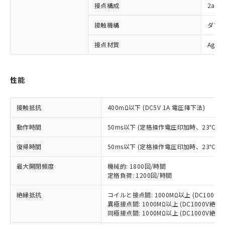
接点構成
2a2b
※1 対応状況
接触機構
ダブ
対応済み：EU RoHS指令（10物質）の
非含有に対応した製品が提供可能な商品で
接点材質
Ag合
す。
対応予定：EU RoHS指令（10物質）の非含
ご利用条件
有に対応した製品に切り替える予定のある
性能
商品です。
対応予定なし：EU RoHS指令（10物質）の
以下の条件をお読みいただき、同意のうえ
非含有に非対応の商品で、対応品を出す予
接触抵抗
400mΩ以下 (DC5V 1A 電圧降下法)
ご利用ください。
定はありません。
調査・確認中：EU RoHS指令（10物質）の
動作時間
50ms以下 (定格操作電圧印加時、23℃
本サービスは、当社制御機器事業取扱
※1 中国RoHS○×表
非含有の対応状況を調査中または確認中の
商品の当社在庫状況および標準価格
商品です。
復帰時間
50ms以下 (定格操作電圧印加時、23℃
(税抜)を提供させていただくもので
「○」：最大均質材料含有率が中国RoHSの
非該当品：ライセンス料など無形物で、有
す。
基準値以下であることを示します。
害物質有無と関係のない商品です。
最大開閉頻度
機械的: 1800回/時間
当社制御機器事業取扱商品の中には、
「×」：最大均質材料含有率が中国RoHSの
定格負荷: 1200回/時間
仕入先様の事情により、非含有部品として
本サービスの対象外となる商品もある
基準値を超えていることを示します。
いたものが、含有品と判明した場合などや
当社は、これら貴社製品のうち、外国
ことをご了承ください。
絶縁抵抗
コイルと接点間: 1000MΩ以上 (DC100
「－」：未確認です。当社販売部門へお問
むを得ず変更することがあります。
為替および外国貿易法に定める商品
在庫状況および標準価格照会結果は、
異極接点間: 1000MΩ以上 (DC1000V絶
い合わせください。
（以下｢規制貨物等」という）を輸出
記載している更新日時点での社内デー
同極接点間: 1000MΩ以上 (DC1000V絶
*EU RoHS指令（10物質）：
または国外への提供する場合は、日本
記
タに基づき作成されるものであり、閲
説明