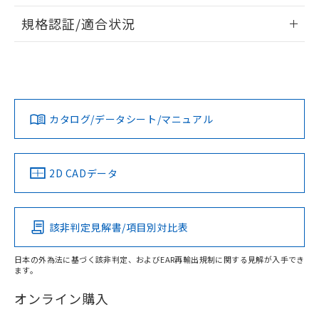
非含有に非対応の商品で、対応品を出す予
ご利用ください。
情報更新：2026/7/29
定はありません。
規格認証/適合状況
調査・確認中：EU RoHS指令（10物質）の
本サービスは、当社制御機器事業取扱
※1 中国RoHS○×表
G7T-1112S AC100/110のRoHS対応状況については、営業部
非含有の対応状況を調査中または確認中の
商品の当社在庫状況および標準価格
UL認証
CSA認証
CEマーキング
門もしくは販売店にお問い合わせください。
商品です。
(税抜)を提供させていただくもので
「○」：最大均質材料含有率が中国RoHSの
非該当品：ライセンス料など無形物で、有
す。
Yes
Yes
N/A
基準値以下であることを示します。
害物質有無と関係のない商品です。
この製品のRoHS/REACH対応状況ページへ
当社制御機器事業取扱商品の中には、
「×」：最大均質材料含有率が中国RoHSの
仕入先様の事情により、非含有部品として
本サービスの対象外となる商品もある
カタログ/データシート/マニュアル
基準値を超えていることを示します。
いたものが、含有品と判明した場合などや
当社は、これら貴社製品のうち、外国
ことをご了承ください。
「－」：未確認です。当社販売部門へお問
むを得ず変更することがあります。
為替および外国貿易法に定める商品
LR型式承認
DNV型式承認
BV型式承認
KR型式承
在庫状況および標準価格照会結果は、
い合わせください。
（イギリス
（以下｢規制貨物等」という）を輸出
（ノルウェー
（フランス
（韓国
記載している更新日時点での社内デー
船舶規格）
船舶規格）
船舶規格）
船舶規格
*EU RoHS指令（10物質）：
または国外への提供する場合は、日本
2D CADデータ
記
タに基づき作成されるものであり、閲
説明
鉛(Pb) 1000ppm以下、 水銀(Hg) 1000ppm以下、 カド
*中国RoHS10物質の基準値 (GB/T26572)：
国政府の輸出許可(または役務取引許
号
覧された時点での実際の在庫および標
ミウム(Cd) 100ppm以下、
Pb(鉛) :1000ppm、 Hg(水銀) : 1000ppm、 Cd(カドミウ
No
No
No
No
可)を取得するなどの必要な手続きを
六価クロム(Cr(Ⅵ)) 1000ppm以下、ポリ臭化ビフェニル
ム) : 100ppm、
準価格とは異なる場合があることをご
類(PBB) 1000ppm以下、ポリ臭化ジフェニルエーテル類
Cr(Ⅵ)(六価クロム) : 1000ppm、 PBBs(ポリ臭化ビフェ
とります。
了承ください。
(PBDE) 1000ppm以下、フタル酸ビス(2-エチルヘキシ
○
一定数以上の在庫あり
ニル類) : 1000ppm、 PBDEs(ポリ臭化ジフェニルエーテ
該非判定見解書/項目別対比表
当社は規制貨物を破棄する場合は、完
ル) (DEHP)(別名：DOP) 1000ppm以下、フタル酸ブチ
正式な納期状況および標準価格はお客
ル類) : 1000ppm、
ルベンジル（BBP） 1000ppm以下、フタル酸ジブチル
全に破砕するなど、違法に輸出されな
この製品の規格認証/適合状況ページへ
DBP(フタル酸ジブチル) : 1000ppm、 DIBP(フタル酸ジ
様のお取引先、またはお客様担当のオ
（DBP） 1000ppm以下、フタル酸ジイソブチル
イソブチル) : 1000ppm、 BBP(フタル酸ブチルベンジ
△
一定数には満たないが在庫あり
その他の認証はこちらのページからご検索ください
いよう必要な手段を講じます。
日本の外為法に基づく該非判定、およびEAR再輸出規制に関する見解が入手でき
ムロン制御機器販売店・当社販売員に
(DIBP) 1000ppm以下
ル) : 1000ppm、
ます。
当社は貴社製品を、核兵器、ミサイ
但し、RoHS指令で産業用監視および制御機器に対する
DEHP(フタル酸ビス(2-エチルヘキシル)) : 1000ppm
ご相談ください。
適用除外項目は除く。
ル、化学兵器、生物兵器またはその他
－
在庫なし(最新の在庫状況につ
オムロン制御機器販売店や当社販売拠
オンライン購入
フタル酸エステル類の４物質については閾値を超える意
武器並びにこれらの製造装置等に一切
いては、お客様のお取引先、ま
図的な使用がないことを確認しています。
点は「
販売ネットワーク
」をご確認
※2 環境保護使用期限