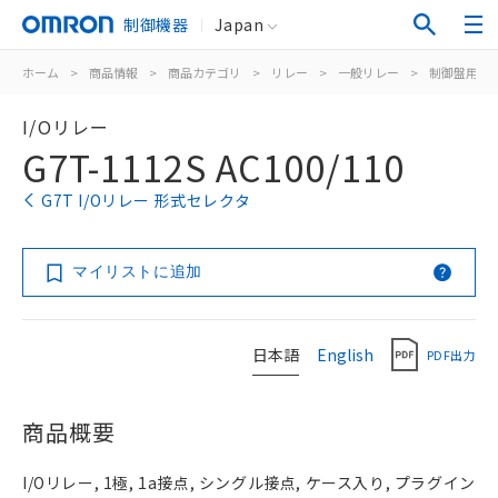
制御機器
Japan
ホーム
>
商品情報
>
商品カテゴリ
>
リレー
>
一般リレー
>
制御盤用
>
I/Oリレー
G7T-1112S AC100/110
G7T I/Oリレー 形式セレクタ
マイリストに追加
日本語
English
PDF出力
商品概要
I/Oリレー, 1極, 1a接点, シングル接点, ケース入り, プラグイン