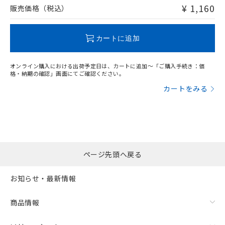
使用いたしません。
たはお客様担当のオムロン制御
ください。
¥ 1,160
販売価格（税込）
当社は、貴社製品を第三者に販売する
機器販売店・当社販売員にご確
在庫状況および標準価格結果を当社の
※2 対応予定月
「ｅ」：有害物質（10物質）のすべてが基
場合は、上記1、2および3の内容を当
認ください)
事前の承諾なく第三者に漏洩または開
準値以下であることを示します。
該第三者に通知します。また当社は、
示しないようお願いします。
カートに追加
部品在庫の切り替え状況などにより、予定
「10」：通常の使用状況下において有害物
販売先および販売に係わる関係者が違
マイパーツ機能（部品リスト作成サー
空
受注生産機種、また在庫状況の
月が前後することがあります。
質が外部に漏えいし、環境に深刻な影響を
法に輸出するおそれがある場合は、取
ビス）をご利用いただくには、I-Web
白
情報を公開していない機種
及ぼさない年数を意味します。
り引きをいたしません。
メンバーズにご登録されている必要が
オンライン購入における出荷予定日は、カートに追加～「ご購入手続き：価
「－」：未確認です。当社販売部門へお問
格・納期の確認」画面にてご確認ください。
あります。
い合わせください。
お客様が当ウェブサイト上で当社にご
カートをみる
※3 非含有証明書ダウンロード
登録された部品リストについて、当社
および当社の共同利用者が、当社の製
下記の非含有証明書をダウンロードするこ
品・サービスに関するお客様との取
とができます。
合意する
キャンセル
引・商談に必要な範囲で利用すること
をご了承ください。
EU RoHS指令（10物質）の非含有証明書
※当社の共同利用者とは、
"個人情報
ページ先頭へ戻る
51物質の非含有証明書（当社基準）
の共同利用に関して"
の「1.共同利
※本証明書は発行日時点で非含有を証明す
用者の範囲」に記載されている法人を
お知らせ・最新情報
るもので、過去に遡って非含有を証明する
指します。
ものではありません。
また、RoHS指令のフタル酸エステル類４
商品情報
物質の対応では、対応完了までの期間は出
荷製品に未対応品が混在することから備考