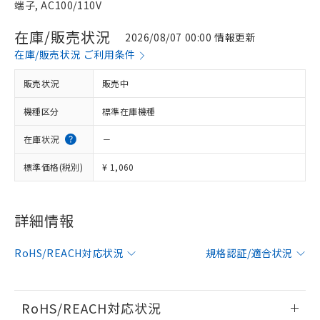
端子, AC100/110V
在庫/販売状況
2026/08/07 00:00 情報更新
在庫/販売状況 ご利用条件
販売状況
販売中
機種区分
標準在庫機種
在庫状況
－
標準価格(税別)
¥ 1,060
※1 対応状況
詳細情報
対応済み：EU RoHS指令（10物質）の
非含有に対応した製品が提供可能な商品で
す。
RoHS/REACH対応状況
規格認証/適合状況
対応予定：EU RoHS指令（10物質）の非含
ご利用条件
有に対応した製品に切り替える予定のある
商品です。
RoHS/REACH対応状況
対応予定なし：EU RoHS指令（10物質）の
以下の条件をお読みいただき、同意のうえ