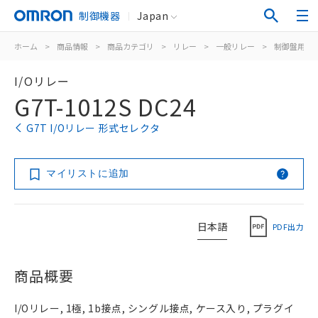
制御機器
Japan
ホーム
>
商品情報
>
商品カテゴリ
>
リレー
>
一般リレー
>
制御盤用
>
I/Oリレー
G7T-1012S DC24
G7T I/Oリレー 形式セレクタ
マイリストに追加
日本語
PDF出力
商品概要
I/Oリレー, 1極, 1b接点, シングル接点, ケース入り, プラグイ