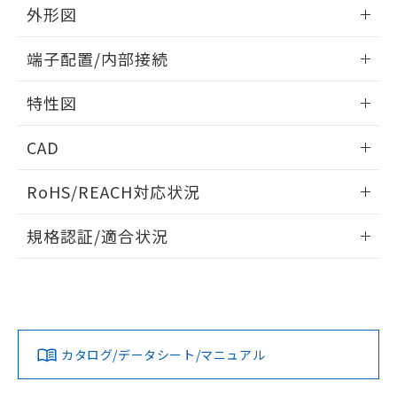
※本証明書は発行日時点で非含有を証明す
用者の範囲」に記載されている法人を
外形図
るもので、過去に遡って非含有を証明する
指します。
ものではありません。
情報更新：2024/07/25
端子配置/内部接続
また、RoHS指令のフタル酸エステル類４
物質の対応では、対応完了までの期間は出
外形図
情報更新：2024/07/25
荷製品に未対応品が混在することから備考
特性図
欄に対応日を記載しておりました。
端子配置/内部接続
既に当社にて対応品への在庫切替を完了
情報更新：2024/07/25
CAD
していることから、特段のことがない限
り、2022年1月12日より割愛しておりま
電気的寿命曲線
ログイン/会員登録いただくと、CADデータをダウンロー
す。
RoHS/REACH対応状況
ドすることができます。
情報更新：2026/7/29
規格認証/適合状況
ログイン/会員登録
EU RoHS
注意事項・凡例
UL認証
CSA認証
CEマーキング
No
No
N/A
対応状況
対応予定月
※1
※2
ダウンロードデータをご利用いただく前に、以下を必ずお読
みください。
カタログ/データシート/マニュアル
対応済み
ソフトウェアの使用条件
LR型式承認
DNV型式承認
BV型式承認
KR型式承