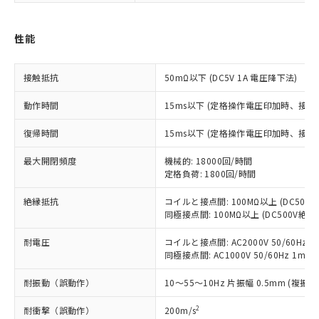
す。
対応予定：EU RoHS指令（10物質）の非含
ご利用条件
性能
有に対応した製品に切り替える予定のある
商品です。
対応予定なし：EU RoHS指令（10物質）の
接触抵抗
50mΩ以下 (DC5V 1A 電圧降下法)
以下の条件をお読みいただき、同意のうえ
非含有に非対応の商品で、対応品を出す予
ご利用ください。
定はありません。
動作時間
15ms以下 (定格操作電圧印加時、接
調査・確認中：EU RoHS指令（10物質）の
本サービスは、当社制御機器事業取扱
※1 中国RoHS○×表
非含有の対応状況を調査中または確認中の
復帰時間
15ms以下 (定格操作電圧印加時、接
商品の当社在庫状況および標準価格
商品です。
(税抜)を提供させていただくもので
「○」：最大均質材料含有率が中国RoHSの
非該当品：ライセンス料など無形物で、有
最大開閉頻度
機械的: 18000回/時間
す。
基準値以下であることを示します。
定格負荷: 1800回/時間
害物質有無と関係のない商品です。
当社制御機器事業取扱商品の中には、
「×」：最大均質材料含有率が中国RoHSの
仕入先様の事情により、非含有部品として
本サービスの対象外となる商品もある
絶縁抵抗
コイルと接点間: 100MΩ以上 (DC50
基準値を超えていることを示します。
いたものが、含有品と判明した場合などや
当社は、これら貴社製品のうち、外国
ことをご了承ください。
同極接点間: 100MΩ以上 (DC500V絶
「－」：未確認です。当社販売部門へお問
むを得ず変更することがあります。
為替および外国貿易法に定める商品
在庫状況および標準価格照会結果は、
い合わせください。
（以下｢規制貨物等」という）を輸出
記載している更新日時点での社内デー
耐電圧
コイルと接点間: AC2000V 50/60Hz 1
*EU RoHS指令（10物質）：
または国外への提供する場合は、日本
同極接点間: AC1000V 50/60Hz 1min
記
タに基づき作成されるものであり、閲
説明
鉛(Pb) 1000ppm以下、 水銀(Hg) 1000ppm以下、 カド
*中国RoHS10物質の基準値 (GB/T26572)：
国政府の輸出許可(または役務取引許
号
覧された時点での実際の在庫および標
ミウム(Cd) 100ppm以下、
Pb(鉛) :1000ppm、 Hg(水銀) : 1000ppm、 Cd(カドミウ
可)を取得するなどの必要な手続きを
六価クロム(Cr(Ⅵ)) 1000ppm以下、ポリ臭化ビフェニル
耐振動（誤動作）
10～55～10Hz 片振幅 0.5mm (複振幅
ム) : 100ppm、
準価格とは異なる場合があることをご
類(PBB) 1000ppm以下、ポリ臭化ジフェニルエーテル類
Cr(Ⅵ)(六価クロム) : 1000ppm、 PBBs(ポリ臭化ビフェ
とります。
了承ください。
(PBDE) 1000ppm以下、フタル酸ビス(2-エチルヘキシ
○
一定数以上の在庫あり
ニル類) : 1000ppm、 PBDEs(ポリ臭化ジフェニルエーテ
2
耐衝撃（誤動作）
200m/s
当社は規制貨物を破棄する場合は、完
ル) (DEHP)(別名：DOP) 1000ppm以下、フタル酸ブチ
正式な納期状況および標準価格はお客
ル類) : 1000ppm、