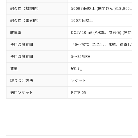
ルベンジル（BBP） 1000ppm以下、フタル酸ジブチル
全に破砕するなど、違法に輸出されな
DBP(フタル酸ジブチル) : 1000ppm、 DIBP(フタル酸ジ
様のお取引先、またはお客様担当のオ
（DBP） 1000ppm以下、フタル酸ジイソブチル
イソブチル) : 1000ppm、 BBP(フタル酸ブチルベンジ
耐久性（機械的）
5000万回以上 (開閉ひん度18,000回/h
△
一定数には満たないが在庫あり
いよう必要な手段を講じます。
ムロン制御機器販売店・当社販売員に
(DIBP) 1000ppm以下
ル) : 1000ppm、
当社は貴社製品を、核兵器、ミサイ
但し、RoHS指令で産業用監視および制御機器に対する
DEHP(フタル酸ビス(2-エチルヘキシル)) : 1000ppm
ご相談ください。
耐久性（電気的）
100万回以上
適用除外項目は除く。
ル、化学兵器、生物兵器またはその他
－
在庫なし(最新の在庫状況につ
オムロン制御機器販売店や当社販売拠
フタル酸エステル類の４物質については閾値を超える意
武器並びにこれらの製造装置等に一切
いては、お客様のお取引先、ま
図的な使用がないことを確認しています。
点は「
販売ネットワーク
」をご確認
故障率
DC5V 10mA (P水準、参考値) (開閉ひん
※2 環境保護使用期限
使用いたしません。
たはお客様担当のオムロン制御
ください。
当社は、貴社製品を第三者に販売する
機器販売店・当社販売員にご確
在庫状況および標準価格結果を当社の
使用温度範囲
-40～70℃（ただし、氷結、結露しな
※2 対応予定月
「ｅ」：有害物質（10物質）のすべてが基
場合は、上記1、2および3の内容を当
認ください)
事前の承諾なく第三者に漏洩または開
準値以下であることを示します。
該第三者に通知します。また当社は、
使用湿度範囲
5～85%RH
示しないようお願いします。
部品在庫の切り替え状況などにより、予定
「10」：通常の使用状況下において有害物
販売先および販売に係わる関係者が違
マイパーツ機能（部品リスト作成サー
空
受注生産機種、また在庫状況の
月が前後することがあります。
質が外部に漏えいし、環境に深刻な影響を
法に輸出するおそれがある場合は、取
質量
約17g
ビス）をご利用いただくには、I-Web
白
情報を公開していない機種
及ぼさない年数を意味します。
り引きをいたしません。
メンバーズにご登録されている必要が
「－」：未確認です。当社販売部門へお問
取りつけ方法
ソケット
あります。
い合わせください。
お客様が当ウェブサイト上で当社にご
適用ソケット
P7TF-05
※3 非含有証明書ダウンロード
登録された部品リストについて、当社
および当社の共同利用者が、当社の製
下記の非含有証明書をダウンロードするこ
品・サービスに関するお客様との取
とができます。
合意する
キャンセル
引・商談に必要な範囲で利用すること
をご了承ください。
EU RoHS指令（10物質）の非含有証明書
※当社の共同利用者とは、
"個人情報
51物質の非含有証明書（当社基準）
の共同利用に関して"
の「1.共同利