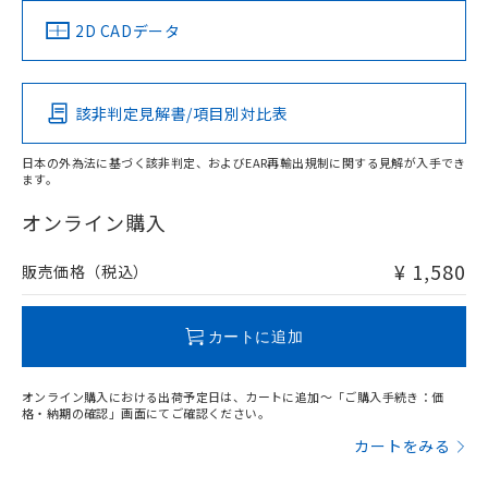
（イギリス
（ノルウェー
（フランス
（韓国
船舶規格）
船舶規格）
船舶規格）
船舶規格
中国 RoHS
注意事項・凡例
2D CADデータ
No
No
No
No
中国 RoHS表
※1 ※2
該非判定見解書/項目別対比表
この製品の規格認証/適合状況ページへ
Pb
Hg
Cd
Cr(VI)
その他の認証はこちらのページからご検索ください
日本の外為法に基づく該非判定、およびEAR再輸出規制に関する見解が入手でき
ます。
O
O
O
O
オンライン購入
¥ 1,580
販売価格（税込）
"対応済み"や非含有の記載がされた商品であっても、流通
在庫等で未対応品が混在する可能性があります。
非含有品が必要な際は、弊社営業部門もしくは販売店へお
カートに追加
問い合わせください。
オンライン購入における出荷予定日は、カートに追加～「ご購入手続き：価
この製品のRoHS/REACH対応状況ページへ
格・納期の確認」画面にてご確認ください。
カートをみる