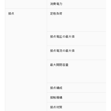
消費電力
接点
定格負荷
接点電圧の最大値
接点電流の最大値
最大開閉容量
接点構成
※1 対応状況
接触機構
対応済み：EU RoHS指令（10物質）の
接点材質
非含有に対応した製品が提供可能な商品で