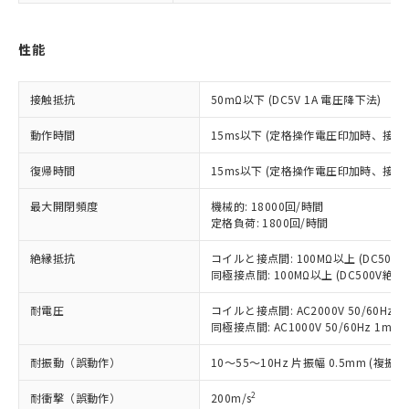
す。
対応予定：EU RoHS指令（10物質）の非含
ご利用条件
性能
有に対応した製品に切り替える予定のある
商品です。
対応予定なし：EU RoHS指令（10物質）の
接触抵抗
50mΩ以下 (DC5V 1A 電圧降下法)
以下の条件をお読みいただき、同意のうえ
非含有に非対応の商品で、対応品を出す予
ご利用ください。
定はありません。
動作時間
15ms以下 (定格操作電圧印加時、接
調査・確認中：EU RoHS指令（10物質）の
本サービスは、当社制御機器事業取扱
※1 中国RoHS○×表
非含有の対応状況を調査中または確認中の
復帰時間
15ms以下 (定格操作電圧印加時、接
商品の当社在庫状況および標準価格
商品です。
(税抜)を提供させていただくもので
「○」：最大均質材料含有率が中国RoHSの
非該当品：ライセンス料など無形物で、有
最大開閉頻度
機械的: 18000回/時間
す。
基準値以下であることを示します。
定格負荷: 1800回/時間
害物質有無と関係のない商品です。
当社制御機器事業取扱商品の中には、
「×」：最大均質材料含有率が中国RoHSの
仕入先様の事情により、非含有部品として
本サービスの対象外となる商品もある
絶縁抵抗
コイルと接点間: 100MΩ以上 (DC50
基準値を超えていることを示します。
いたものが、含有品と判明した場合などや
当社は、これら貴社製品のうち、外国
ことをご了承ください。
同極接点間: 100MΩ以上 (DC500V絶
「－」：未確認です。当社販売部門へお問
むを得ず変更することがあります。
為替および外国貿易法に定める商品
在庫状況および標準価格照会結果は、
い合わせください。
（以下｢規制貨物等」という）を輸出
記載している更新日時点での社内デー
耐電圧
コイルと接点間: AC2000V 50/60Hz 1
*EU RoHS指令（10物質）：
または国外への提供する場合は、日本
同極接点間: AC1000V 50/60Hz 1min
記
タに基づき作成されるものであり、閲
説明
鉛(Pb) 1000ppm以下、 水銀(Hg) 1000ppm以下、 カド
*中国RoHS10物質の基準値 (GB/T26572)：
国政府の輸出許可(または役務取引許
号
覧された時点での実際の在庫および標
ミウム(Cd) 100ppm以下、
Pb(鉛) :1000ppm、 Hg(水銀) : 1000ppm、 Cd(カドミウ
可)を取得するなどの必要な手続きを
六価クロム(Cr(Ⅵ)) 1000ppm以下、ポリ臭化ビフェニル
耐振動（誤動作）
10～55～10Hz 片振幅 0.5mm (複振幅
ム) : 100ppm、
準価格とは異なる場合があることをご
類(PBB) 1000ppm以下、ポリ臭化ジフェニルエーテル類
Cr(Ⅵ)(六価クロム) : 1000ppm、 PBBs(ポリ臭化ビフェ
とります。
了承ください。
(PBDE) 1000ppm以下、フタル酸ビス(2-エチルヘキシ
○
一定数以上の在庫あり
ニル類) : 1000ppm、 PBDEs(ポリ臭化ジフェニルエーテ
2
耐衝撃（誤動作）
200m/s
当社は規制貨物を破棄する場合は、完
ル) (DEHP)(別名：DOP) 1000ppm以下、フタル酸ブチ
正式な納期状況および標準価格はお客
ル類) : 1000ppm、