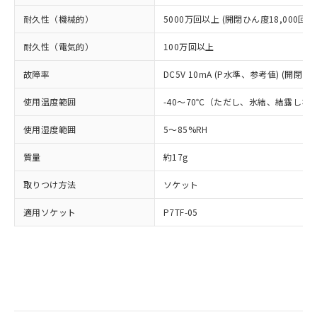
ルベンジル（BBP） 1000ppm以下、フタル酸ジブチル
全に破砕するなど、違法に輸出されな
DBP(フタル酸ジブチル) : 1000ppm、 DIBP(フタル酸ジ
様のお取引先、またはお客様担当のオ
（DBP） 1000ppm以下、フタル酸ジイソブチル
イソブチル) : 1000ppm、 BBP(フタル酸ブチルベンジ
耐久性（機械的）
5000万回以上 (開閉ひん度18,000回/h
△
一定数には満たないが在庫あり
いよう必要な手段を講じます。
ムロン制御機器販売店・当社販売員に
(DIBP) 1000ppm以下
ル) : 1000ppm、
当社は貴社製品を、核兵器、ミサイ
但し、RoHS指令で産業用監視および制御機器に対する
DEHP(フタル酸ビス(2-エチルヘキシル)) : 1000ppm
ご相談ください。
耐久性（電気的）
100万回以上
適用除外項目は除く。
ル、化学兵器、生物兵器またはその他
－
在庫なし(最新の在庫状況につ
オムロン制御機器販売店や当社販売拠
フタル酸エステル類の４物質については閾値を超える意
武器並びにこれらの製造装置等に一切
いては、お客様のお取引先、ま
図的な使用がないことを確認しています。
点は「
販売ネットワーク
」をご確認
故障率
DC5V 10mA (P水準、参考値) (開閉ひん
※2 環境保護使用期限
使用いたしません。
たはお客様担当のオムロン制御
ください。
当社は、貴社製品を第三者に販売する
機器販売店・当社販売員にご確
在庫状況および標準価格結果を当社の
使用温度範囲
-40～70℃（ただし、氷結、結露しな
※2 対応予定月
「ｅ」：有害物質（10物質）のすべてが基
場合は、上記1、2および3の内容を当
認ください)
事前の承諾なく第三者に漏洩または開
準値以下であることを示します。
該第三者に通知します。また当社は、
使用湿度範囲
5～85%RH
示しないようお願いします。
部品在庫の切り替え状況などにより、予定
「10」：通常の使用状況下において有害物
販売先および販売に係わる関係者が違
マイパーツ機能（部品リスト作成サー
空
受注生産機種、また在庫状況の
月が前後することがあります。
質が外部に漏えいし、環境に深刻な影響を
法に輸出するおそれがある場合は、取
質量
約17g
ビス）をご利用いただくには、I-Web
白
情報を公開していない機種
及ぼさない年数を意味します。
り引きをいたしません。
メンバーズにご登録されている必要が
「－」：未確認です。当社販売部門へお問
取りつけ方法
ソケット
あります。
い合わせください。
お客様が当ウェブサイト上で当社にご
適用ソケット
P7TF-05
※3 非含有証明書ダウンロード
登録された部品リストについて、当社
および当社の共同利用者が、当社の製
下記の非含有証明書をダウンロードするこ
品・サービスに関するお客様との取
とができます。
合意する
キャンセル
引・商談に必要な範囲で利用すること
をご了承ください。
EU RoHS指令（10物質）の非含有証明書
※当社の共同利用者とは、
"個人情報
51物質の非含有証明書（当社基準）
の共同利用に関して"
の「1.共同利