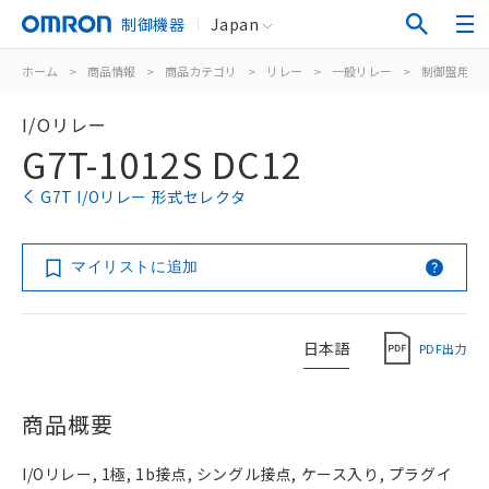
制御機器
Japan
ホーム
>
商品情報
>
商品カテゴリ
>
リレー
>
一般リレー
>
制御盤用
>
I/Oリレー
G7T-1012S DC12
G7T I/Oリレー 形式セレクタ
マイリストに追加
日本語
PDF出力
商品概要
I/Oリレー, 1極, 1b接点, シングル接点, ケース入り, プラグイ