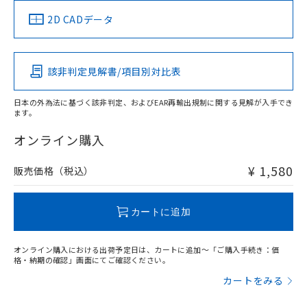
（イギリス
（ノルウェー
（フランス
（韓国
船舶規格）
船舶規格）
船舶規格）
船舶規格
中国 RoHS
注意事項・凡例
2D CADデータ
No
No
No
No
中国 RoHS表
※1 ※2
該非判定見解書/項目別対比表
この製品の規格認証/適合状況ページへ
Pb
Hg
Cd
Cr(VI)
その他の認証はこちらのページからご検索ください
日本の外為法に基づく該非判定、およびEAR再輸出規制に関する見解が入手でき
ます。
O
O
O
O
オンライン購入
¥ 1,580
販売価格（税込）
"対応済み"や非含有の記載がされた商品であっても、流通
在庫等で未対応品が混在する可能性があります。
非含有品が必要な際は、弊社営業部門もしくは販売店へお
カートに追加
問い合わせください。
オンライン購入における出荷予定日は、カートに追加～「ご購入手続き：価
この製品のRoHS/REACH対応状況ページへ
格・納期の確認」画面にてご確認ください。
カートをみる