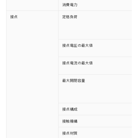
消費電力
接点
定格負荷
接点電圧の最大値
接点電流の最大値
最大開閉容量
接点構成
※1 対応状況
接触機構
対応済み：EU RoHS指令（10物質）の
接点材質
非含有に対応した製品が提供可能な商品で