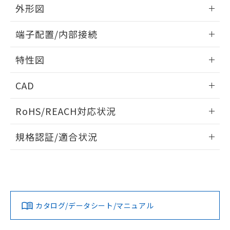
※本証明書は発行日時点で非含有を証明す
用者の範囲」に記載されている法人を
外形図
るもので、過去に遡って非含有を証明する
指します。
ものではありません。
情報更新：2024/07/25
端子配置/内部接続
また、RoHS指令のフタル酸エステル類４
物質の対応では、対応完了までの期間は出
外形図
情報更新：2024/07/25
荷製品に未対応品が混在することから備考
特性図
欄に対応日を記載しておりました。
端子配置/内部接続
既に当社にて対応品への在庫切替を完了
情報更新：2024/07/25
CAD
していることから、特段のことがない限
り、2022年1月12日より割愛しておりま
電気的寿命曲線
ログイン/会員登録いただくと、CADデータをダウンロー
す。
RoHS/REACH対応状況
ドすることができます。
情報更新：2026/7/29
規格認証/適合状況
ログイン/会員登録
EU RoHS
注意事項・凡例
UL認証
CSA認証
CEマーキング
No
No
N/A
対応状況
対応予定月
※1
※2
ダウンロードデータをご利用いただく前に、以下を必ずお読
みください。
カタログ/データシート/マニュアル
対応済み
ソフトウェアの使用条件
LR型式承認
DNV型式承認
BV型式承認
KR型式承